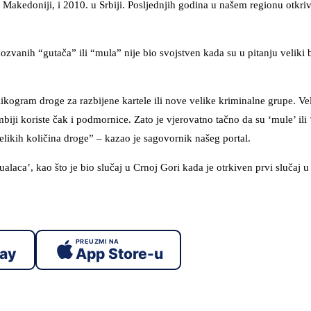
Makedoniji, i 2010. u Srbiji. Posljednjih godina u našem regionu otkr
vanih “gutača” ili “mula” nije bio svojstven kada su u pitanju veliki 
likogram droge za razbijene kartele ili nove velike kriminalne grupe. Vel
ji koriste čak i podmornice. Zato je vjerovatno tačno da su ‘mule’ ili 
likih količina droge” – kazao je sagovornik našeg portal.
ualaca’, kao što je bio slučaj u Crnoj Gori kada je otrkiven prvi slučaj 
PREUZMI NA
lay
App Store-u