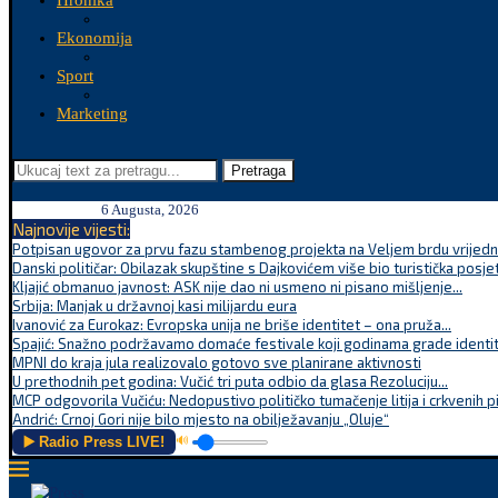
Hronika
Ekonomija
Sport
Marketing
Pretraga
6 Augusta, 2026
Najnovije vijesti:
Potpisan ugovor za prvu fazu stambenog projekta na Veljem brdu vrijednu
Danski političar: Obilazak skupštine s Dajkovićem više bio turistička posjet
Kljajić obmanuo javnost: ASK nije dao ni usmeno ni pisano mišljenje...
Srbija: Manjak u državnoj kasi milijardu eura
Ivanović za Eurokaz: Evropska unija ne briše identitet – ona pruža...
Spajić: Snažno podržavamo domaće festivale koji godinama grade identite
MPNI do kraja jula realizovalo gotovo sve planirane aktivnosti
U prethodnih pet godina: Vučić tri puta odbio da glasa Rezoluciju...
MCP odgovorila Vučiću: Nedopustivo političko tumačenje litija i crkvenih p
Andrić: Crnoj Gori nije bilo mjesto na obilježavanju „Oluje“
▶️ Radio Press LIVE!
🔊