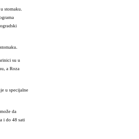
o u stomaku.
lograma
eogradski
 stomaku.
rinici su u
ruu, a Roza
je u specijalne
a može da
 i do 48 sati