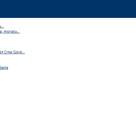
...
a, moraću...
t Crne Gore...
tanja