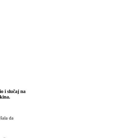
o i slučaj na
kina.
ušala da