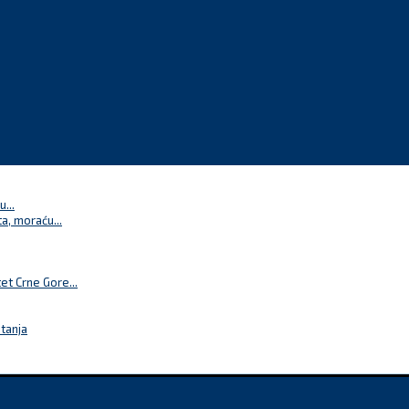
...
a, moraću...
t Crne Gore...
itanja