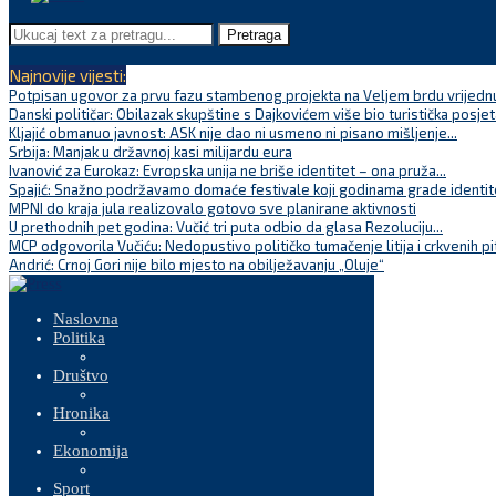
Pretraga
Najnovije vijesti:
Potpisan ugovor za prvu fazu stambenog projekta na Veljem brdu vrijednu
Danski političar: Obilazak skupštine s Dajkovićem više bio turistička posjet
Kljajić obmanuo javnost: ASK nije dao ni usmeno ni pisano mišljenje...
Srbija: Manjak u državnoj kasi milijardu eura
Ivanović za Eurokaz: Evropska unija ne briše identitet – ona pruža...
Spajić: Snažno podržavamo domaće festivale koji godinama grade identite
MPNI do kraja jula realizovalo gotovo sve planirane aktivnosti
U prethodnih pet godina: Vučić tri puta odbio da glasa Rezoluciju...
MCP odgovorila Vučiću: Nedopustivo političko tumačenje litija i crkvenih pi
Andrić: Crnoj Gori nije bilo mjesto na obilježavanju „Oluje“
Naslovna
Politika
Društvo
Hronika
Ekonomija
Sport