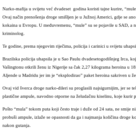
Narko-mafija u svijetu već dvadeset godina koristi tajne kurire, “mul
Ovaj način prenošenja droge smišljen je u Južnoj Americi, gdje se a
kokaina u Evropu. U međuvremenu, “mule” su se pojavile u SAD, a nij
kriminolog.
Te godine, prema njegovim riječima, policija i carinici u svijetu uha
Brazilska policija uhapsila je u Sao Paulu dvadesetogodišnjeg Irca, ko
Vašingtonu otkrili ženu iz Nigerije sa čak 2,27 kilograma heroina u 18
Aljende u Madridu jer im je “eksplodirao” paket heroina sakriven u že
Ovaj vid šverca droge narko-dileri su proglasili najsigurnijim, jer se 
plastične ampule, navodno otporne na želudačnu kiselinu, koje kurir 
Pošto “mula” tokom puta koji često traje i duže od 24 sata, ne smije niš
probuši ampule, izlaže se opasnosti da ga i najmanja količina droge koj
nakon gutanja.