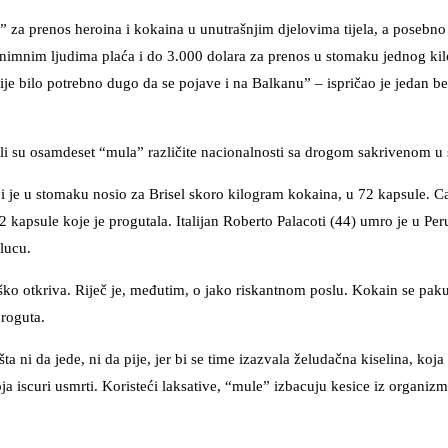
e” za prenos heroina i kokaina u unutrašnjim djelovima tijela, a posebn
nonimnim ljudima plaća i do 3.000 dolara za prenos u stomaku jednog ki
e bilo potrebno dugo da se pojave i na Balkanu” – ispričao je jedan b
psili su osamdeset “mula” različite nacionalnosti sa drogom sakrivenom u
ji je u stomaku nosio za Brisel skoro kilogram kokaina, u 72 kapsule. Ca
2 kapsule koje je progutala. Italijan Roberto Palacoti (44) umro je u Pe
lucu.
teško otkriva. Riječ je, međutim, o jako riskantnom poslu. Kokain se paku
proguta.
ta ni da jede, ni da pije, jer bi se time izazvala želudačna kiselina, koj
a iscuri usmrti. Koristeći laksative, “mule” izbacuju kesice iz organizma