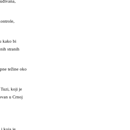
suđivana,
ontrole,
u kako bi
nih stranih
upne težine oko
Tuzi, koji je
rovan u Crnoj
i koja je