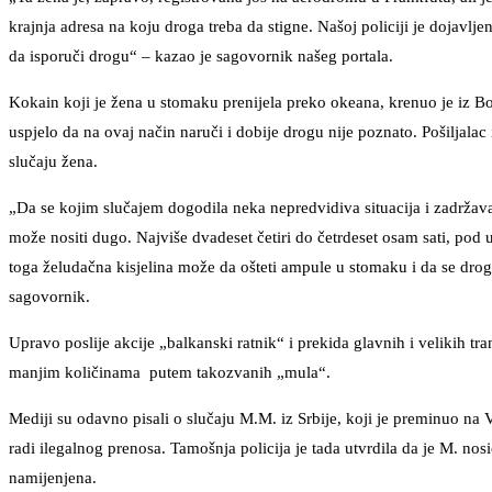
krajnja adresa na koju droga treba da stigne. Našoj policiji je dojav
da isporuči drogu“ – kazao je sagovornik našeg portala.
Kokain koji je žena u stomaku prenijela preko okeana, krenuo je iz Bo
uspjelo da na ovaj način naruči i dobije drogu nije poznato. Pošiljala
slučaju žena.
„Da se kojim slučajem dogodila neka nepredvidiva situacija i zadržava
može nositi dugo. Najviše dvadeset četiri do četrdeset osam sati, pod u
toga želudačna kisjelina može da ošteti ampule u stomaku i da se droga
sagovornik.
Upravo poslije akcije „balkanski ratnik“ i prekida glavnih i velikih t
manjim količinama putem takozvanih „mula“.
Mediji su odavno pisali o slučaju M.M. iz Srbije, koji je preminuo 
radi ilegalnog prenosa. Tamošnja policija je tada utvrdila da je M. no
namijenjena.