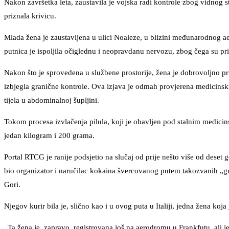
Nakon završetka leta, zaustavila je vojska radi kontrole zbog vidnog s
priznala krivicu.
Mlada žena je zaustavljena u ulici Noaleze, u blizini međunarodnog 
putnica je ispoljila očiglednu i neopravdanu nervozu, zbog čega su pripa
Nakon što je sprovedena u službene prostorije, žena je dobrovoljno pr
izbjegla granične kontrole. Ova izjava je odmah provjerena medicinskim
tijela u abdominalnoj šupljini.
Tokom procesa izvlačenja pilula, koji je obavljen pod stalnim medici
jedan kilogram i 200 grama.
Portal RTCG je ranije podsjetio na slučaj od prije nešto više od deset 
bio organizator i naručilac kokaina švercovanog putem takozvanih „gutač
Gori.
Njegov kurir bila je, slično kao i u ovog puta u Italiji, jedna žena k
„Ta žena je, zapravo, registrovana još na aerodromu u Frankfutu, ali je