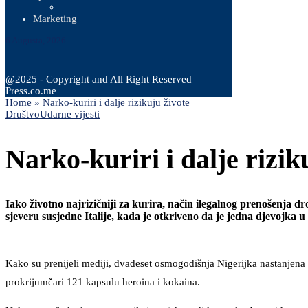
Marketing
6 Augusta, 2026
@2025 - Copyright and All Right Reserved
Press.co.me
Home
»
Narko-kuriri i dalje rizikuju živote
Društvo
Udarne vijesti
Narko-kuriri i dalje rizik
Iako životno najrizičniji za kurira, način ilegalnog prenošenja dr
sjeveru susjedne Italije, kada je otkriveno da je jedna djevojka
Kako su prenijeli mediji, dvadeset osmogodišnja Nigerijka nastanjena u
prokrijumčari 121 kapsulu heroina i kokaina.