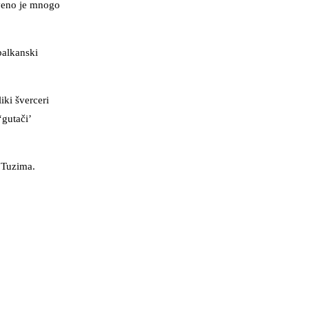
iveno je mnogo
balkanski
iki šverceri
‘gutači’
u Tuzima.