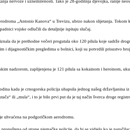
tanja nervoze i uznemirenosti. Tako je 28-godišnja djevojka, ranije neo
aerodroma „Antonio Kanova“ u Trevizu, ubrzo nakon slijetanja. Tokom k
dnici vojske odlučili da detaljnije ispitaju slučaj.
iznala da je prethodne večeri progutala oko 120 pilula koje sadrže drog
 i dijagnostičkim pregledima u bolnici, koji su potvrdili prisustvo broj
nskim nadzorom, zaplijenjena je 121 pilula sa kokainom i heroinom, uk
godina kada je crnogorska policija uhapsila jednog našeg državljanina iz 
a“ ili „mula“, i to je bilo prvi put da je taj način šverca droge regist
oja je uhvaćena na podgoričkom aerodromu.
 propuštena od strane njemačke policije, da bi se vidjelo ko je naručilac 