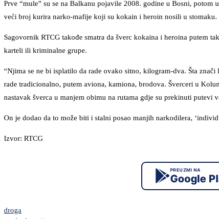
Prve “mule” su se na Balkanu pojavile 2008. godine u Bosni, potom u 
veći broj kurira narko-mafije koji su kokain i heroin nosili u stomaku.
Sagovornik RTCG takođe smatra da šverc kokaina i heroina putem takoz
karteli ili kriminalne grupe.
“Njima se ne bi isplatilo da rade ovako sitno, kilogram-dva. Šta znači 
rade tradicionalno, putem aviona, kamiona, brodova. Šverceri u Kolumbi
nastavak šverca u manjem obimu na rutama gdje su prekinuti putevi ve
On je dodao da to može biti i stalni posao manjih narkodilera, ‘individ
Izvor: RTCG
PREUZMI NA
Google P
droga