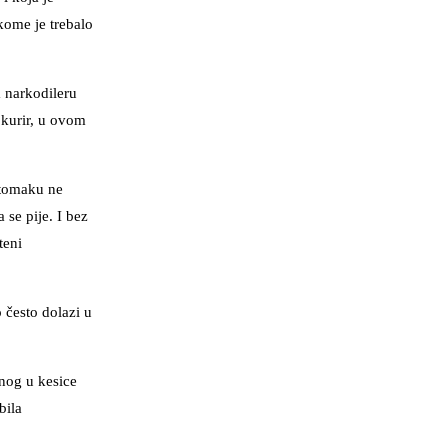
kome je trebalo
m narkodileru
 kurir, u ovom
stomaku ne
 se pije. I bez
teni
 često dolazi u
nog u kesice
bila