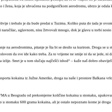
ljeno i žena, koja je uhvaćena na podgoričkom aerodromu, ubrzo je odala 
livije i trebalo je da bude predat u Tuzima. Koliko puta do tada je ovo
c i naručilac, uglavnom, nisu žrtvovali mnogo, dok je glavu u torbi nosio
nje na aerodromima, pitanje je šta bi se desilo sa kurirom. Droga se u 
slovom da sve ide kako treba. Za to vrijeme ne smije ni da se jede, ni da
 izlije. Smrt je u tom slučaju najčešći ishod“ – kaže naš dobro obaviješ
ransporta kokaina iz Južne Amerike, droga na naše i prostore Balkana vrlo
na VMA u Beogradu od prekomjerne količine kokaina u stomaku, upakova
sio u stomaku 600 grama kokaina, ali je ostalo nepoznato kome je droga 