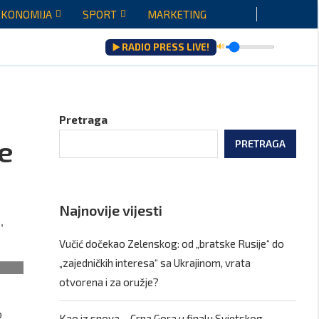
EKONOMIJA
SPORT
MARKETING
▶️ RADIO PRESS LIVE!
🔊
Pretraga
e
PRETRAGA
Najnovije vijesti
,
Vučić dočekao Zelenskog: od „bratske Rusije“ do
„zajedničkih interesa“ sa Ukrajinom, vrata
otvorena i za oružje?
o
Kao iz snova – Crna Gora u finalu Svjetskog