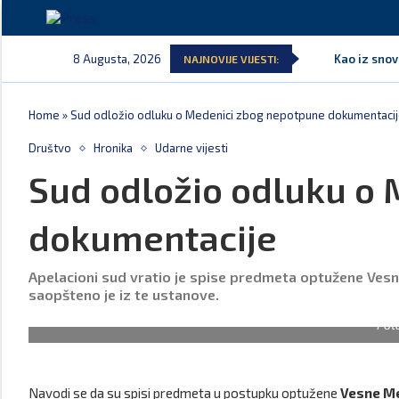
8 Augusta, 2026
Kao iz snov
NAJNOVIJE VIJESTI:
Home
»
Sud odložio odluku o Medenici zbog nepotpune dokumentaci
Društvo
Hronika
Udarne vijesti
Sud odložio odluku o
dokumentacije
Apelacioni sud vratio je spise predmeta optužene Ves
saopšteno je iz te ustanove.
Fot
Navodi se da su spisi predmeta u postupku optužene
Vesne M