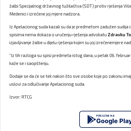
žalbi Specijalnog državnog tužilaštva (SDT) protiv rješenja Viš
Medenici i izrečene joj mjere nadzora.
Iz Apelacionog suda kazali su da je predmetom zadužen sudija izvj
spisima nema dokaza o uručenju rješenja advokatu
Zdravku T
izjavljivanje žalbe u dijelu rješenja kojim su joj izrečenemjere na
“Iz tih razloga su spisi predmeta istog dana, u petak 06. febru
kaže se i saopštenju.
Dodaje se da će se tek nakon što sve osobe koje po zakonu imaju p
uslovi za odlučivanje Apelacionog suda.
Izvor: RTCG
PREUZMI NA
Google Pla