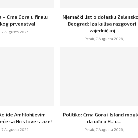
 – Crna Gora u finalu
Njemački list o dolasku Zelensk
skog prvenstva!
Beograd: Iza kulisa razgovori
zajedničkoj...
, 7 Augusta 2026,
Petak, 7 Augusta 2026,
Ko ide Amfilohijevim
Politiko: Crna Gora i Island mogl
eće sa Hristove staze!
da uđu u EU u...
, 7 Augusta 2026,
Petak, 7 Augusta 2026,