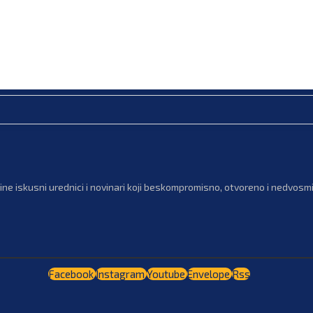
ne iskusni urednici i novinari koji beskompromisno, otvoreno i nedvosmis
Facebook
Instagram
Youtube
Envelope
Rss