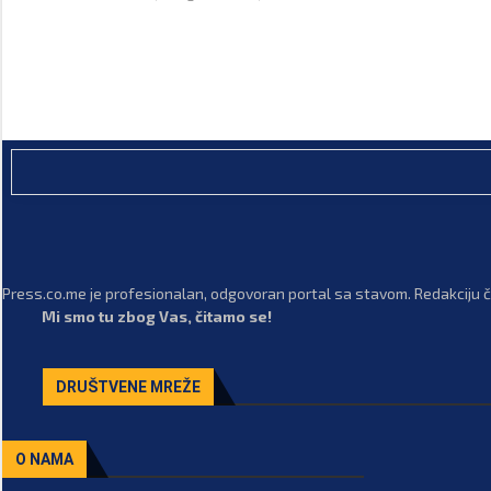
Press.co.me je profesionalan, odgovoran portal sa stavom. Redakciju či
Mi smo tu zbog Vas, čitamo se!
DRUŠTVENE MREŽE
O NAMA