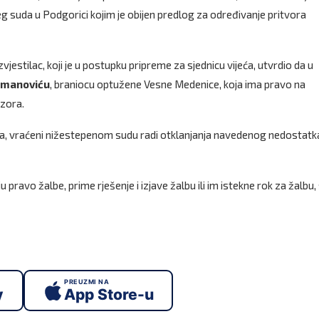
eg suda u Podgorici kojim je obijen predlog za određivanje pritvora
estilac, koji je u postupku pripreme za sjednicu vijeća, utvrdio da u
omanoviću
, braniocu optužene Vesne Medenice, koja ima pravo na
dzora.
ara, vraćeni nižestepenom sudu radi otklanjanja navedenog nedostatka
ravo žalbe, prime rješenje i izjave žalbu ili im istekne rok za žalbu, 
PREUZMI NA
y
App Store-u