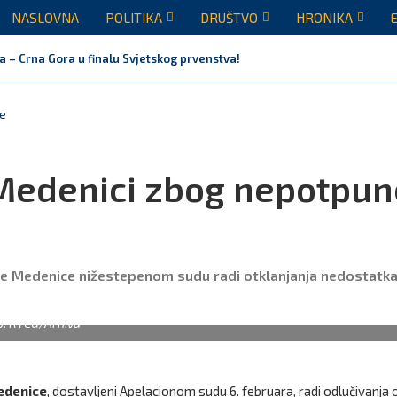
NASLOVNA
POLITIKA
DRUŠTVO
HRONIKA
a – Crna Gora u finalu Svjetskog prvenstva!
je
 Medenici zbog nepotpun
ne Medenice nižestepenom sudu radi otklanjanja nedostatka
o: RTCG/Arhiva
edenice
, dostavljeni Apelacionom sudu 6. februara, radi odlučivanja 