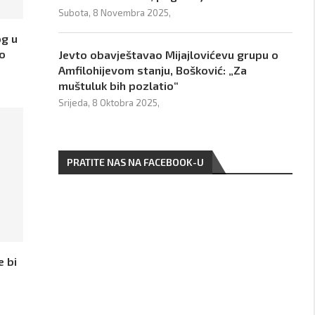
Subota, 8 Novembra 2025,
og u
 o
Jevto obavještavao Mijajlovićevu grupu o
Amfilohijevom stanju, Bošković: „Za
muštuluk bih pozlatio“
Srijeda, 8 Oktobra 2025,
PRATITE NAS NA FACEBOOK-U
e bi