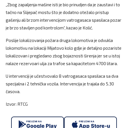
„Zbog zapaljenja mašine isti je bio prinudjen da je zaustavi i to
tačno na Slijepač mostu što je dodatno otežalo pristup
gašenju ali brzom intervencijom vatrogasaca spasilaca pozar
je brzo stavljen pod kontrolom“, kazao je Kolić.
Poslije lokalizovanja požara druga lokomotiva je odvukla
lokomotivu na lokaciji Mijatovo kolo gdje je detaljno pozariste
lokalizovan i pregledano zbog bojaznosti širenja jer se u istoj
nalaze rezervoari ulja za trafoe sa kapacitetom 4700 litara.
U intervenciji je učestvovalo 8 vatrogasaca spasilaca sa dva
specijalna i 2 tehnička vozila. Intervencija je trajala do 5.30
časova.
Izvor: RTCG
PREUZMI NA
PREUZMI NA
Google Play
App Store-u