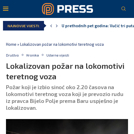
U prethodnih pet godina: Vučić tri puta
NAJNOVIJE VIJESTI:
MCP odgovorila Vučiću: Nedopustivo pol
Andrić: Crnoj Gori nije bilo mjesto na 
Spajić: Gusinje primjer sredine u kojoj
Vučić čuva Marovića do zastare pres
Poreska uprava: Za sedam mjeseci napl
Home
»
Lokalizovan požar na lokomotivi teretnog voza
Društvo
Hronika
Udarne vijesti
Lokalizovan požar na lokomotivi
teretnog voza
Požar koji je izbio sinoć oko 2.20 časova na
lokomotivi teretnog voza koji je prevozio rudu
iz pravca Bijelo Polje prema Baru uspješno je
lokalizovan.