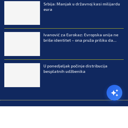
Srbija: Manjak u državnoj kasi milijardu
eura
Ivanović za Eurokaz: Evropska unija ne
briše identitet – ona pruža priliku da...
U ponedjeljak počinje distribucija
besplatnih udžbenika
@2026.All Right Reserved. Designed and Developed by Press.co.me
Balkan
Kuhinja
Lifestyle
Zabava
Zanimljivosti
Contact