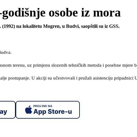
-godišnje osobe iz mora
(1992) na lokalitetu Mogren, u Budvi, saopštili su iz GSS.
Budva.
pasnom terenu, uz primjenu slozenih tehničkih metoda i posebne mjere b
lje postupanje. U akciji su učestvovali i pružali asistenciju pripadnici
PREUZMI NA
lay
App Store-u