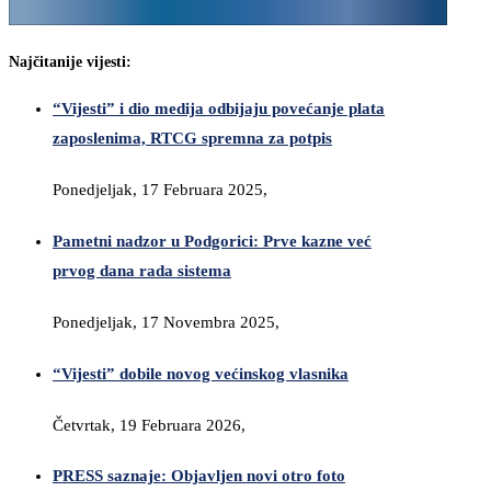
Najčitanije vijesti:
“Vijesti” i dio medija odbijaju povećanje plata
zaposlenima, RTCG spremna za potpis
Ponedjeljak, 17 Februara 2025,
Pametni nadzor u Podgorici: Prve kazne već
prvog dana rada sistema
Ponedjeljak, 17 Novembra 2025,
“Vijesti” dobile novog većinskog vlasnika
Četvrtak, 19 Februara 2026,
PRESS saznaje: Objavljen novi otro foto