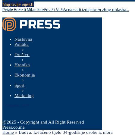
Najnovije vijesti:
Pejak: Hoće li Milan Knežević i Vučića nazvati izdajnikom zbog dolaska...
Naslovna
Politika
Društvo
Hronika
Ekonomija
Sport
Marketing
7 Augusta, 2026
@2025 - Copyright and All Right Reserved
Press.co.me
Home
»
Budva: Izvučeno tijelo 34-godišnje osobe iz mora