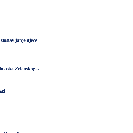
lostavljanje djece
dolaska Zelenskog...
ze!