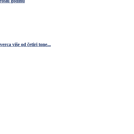
rošlu godinu
ca više od četiri tone...