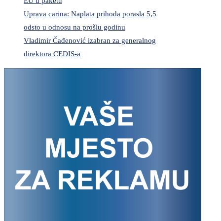
EU u paketu
Uprava carina: Naplata prihoda porasla 5,5
odsto u odnosu na prošlu godinu
Vladimir Čađenović izabran za generalnog
direktora CEDIS-a