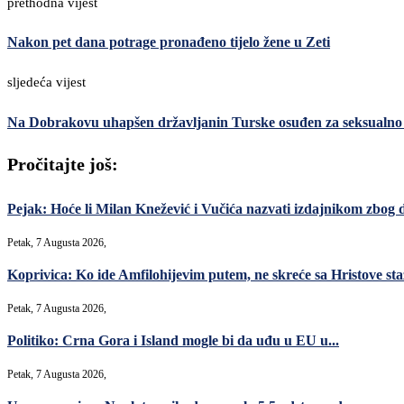
prethodna vijest
Nakon pet dana potrage pronađeno tijelo žene u Zeti
sljedeća vijest
Na Dobrakovu uhapšen državljanin Turske osuđen za seksualno z
Pročitajte još:
Pejak: Hoće li Milan Knežević i Vučića nazvati izdajnikom zbog 
Petak, 7 Augusta 2026,
Koprivica: Ko ide Amfilohijevim putem, ne skreće sa Hristove sta
Petak, 7 Augusta 2026,
Politiko: Crna Gora i Island mogle bi da uđu u EU u...
Petak, 7 Augusta 2026,