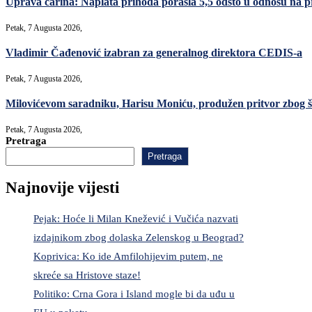
Uprava carina: Naplata prihoda porasla 5,5 odsto u odnosu na p
Petak, 7 Augusta 2026,
Vladimir Čađenović izabran za generalnog direktora CEDIS-a
Petak, 7 Augusta 2026,
Milovićevom saradniku, Harisu Moniću, produžen pritvor zbog šver
Petak, 7 Augusta 2026,
Pretraga
Pretraga
Najnovije vijesti
Pejak: Hoće li Milan Knežević i Vučića nazvati
izdajnikom zbog dolaska Zelenskog u Beograd?
Koprivica: Ko ide Amfilohijevim putem, ne
skreće sa Hristove staze!
Politiko: Crna Gora i Island mogle bi da uđu u