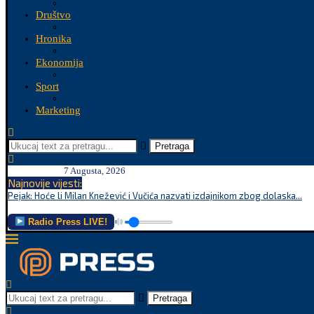
Društvo
Hronika
Ekonomija
Sport
Marketing
Pretraga
7 Augusta, 2026
Najnovije vijesti:
Pejak: Hoće li Milan Knežević i Vučića nazvati izdajnikom zbog dolaska...
Radio Press LIVE!
Pretraga