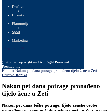
Društvo
Hronika
Ekonomija
Sport
Marketing
7 Augusta, 2026
@2025 - Copyright and All Right Reserved
Press.co.me
Home
»
Nakon pet dana potrage pronađeno tijelo žene u Zeti
Društvo
Hronika
Nakon pet dana potrage pronađeno
tijelo žene u Zeti
Nakon pet dana teške potrage, tijelo ženske osobe
pronađeno je u reonu Vukovačkog mosta u Zeti, naveo