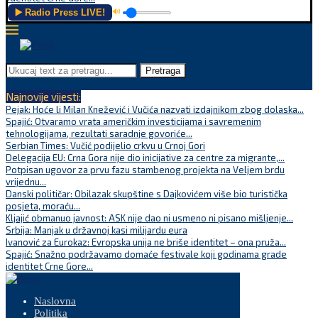
▶️ Radio Press LIVE!
🔊
Pretraga
Najnovije vijesti:
Pejak: Hoće li Milan Knežević i Vučića nazvati izdajnikom zbog dolaska...
Spajić: Otvaramo vrata američkim investicijama i savremenim
tehnologijama, rezultati saradnje govoriće...
Serbian Times: Vučić podijelio crkvu u Crnoj Gori
Delegacija EU: Crna Gora nije dio inicijative za centre za migrante,...
Potpisan ugovor za prvu fazu stambenog projekta na Veljem brdu
vrijednu...
Danski političar: Obilazak skupštine s Dajkovićem više bio turistička
posjeta, moraću...
Kljajić obmanuo javnost: ASK nije dao ni usmeno ni pisano mišljenje...
Srbija: Manjak u državnoj kasi milijardu eura
Ivanović za Eurokaz: Evropska unija ne briše identitet – ona pruža...
Spajić: Snažno podržavamo domaće festivale koji godinama grade
identitet Crne Gore...
Naslovna
Politika