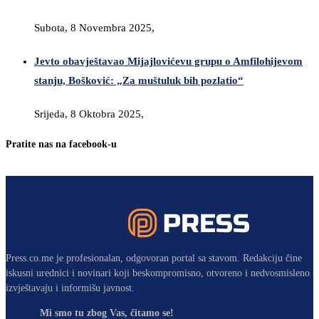
Subota, 8 Novembra 2025,
Jevto obavještavao Mijajlovićevu grupu o Amfilohijevom
stanju, Bošković: „Za muštuluk bih pozlatio“
Srijeda, 8 Oktobra 2025,
Pratite nas na facebook-u
Press.co.me je profesionalan, odgovoran portal sa stavom. Redakciju čine
iskusni urednici i novinari koji beskompromisno, otvoreno i nedvosmisleno
izvještavaju i informišu javnost.
Mi smo tu zbog Vas, čitamo se!