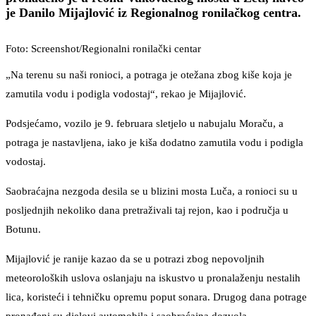
je Danilo Mijajlović iz Regionalnog ronilačkog centra.
Foto: Screenshot/Regionalni ronilački centar
„Na terenu su naši ronioci, a potraga je otežana zbog kiše koja je
zamutila vodu i podigla vodostaj“, rekao je Mijajlović.
Podsjećamo, vozilo je 9. februara sletjelo u nabujalu Moraču, a
potraga je nastavljena, iako je kiša dodatno zamutila vodu i podigla
vodostaj.
Saobraćajna nezgoda desila se u blizini mosta Luča, a ronioci su u
posljednjih nekoliko dana pretraživali taj rejon, kao i područja u
Botunu.
Mijajlović je ranije kazao da se u potrazi zbog nepovoljnih
meteoroloških uslova oslanjaju na iskustvo u pronalaženju nestalih
lica, koristeći i tehničku opremu poput sonara. Drugog dana potrage