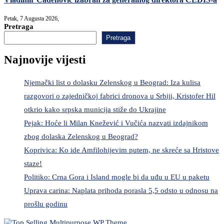
Petak, 7 Augusta 2026,
Pretraga
Pretraga
Najnovije vijesti
Njemački list o dolasku Zelenskog u Beograd: Iza kulisa
razgovori o zajedničkoj fabrici dronova u Srbiji, Kristofer Hil
otkrio kako srpska municija stiže do Ukrajine
Pejak: Hoće li Milan Knežević i Vučića nazvati izdajnikom
zbog dolaska Zelenskog u Beograd?
Koprivica: Ko ide Amfilohijevim putem, ne skreće sa Hristove
staze!
Politiko: Crna Gora i Island mogle bi da uđu u EU u paketu
Uprava carina: Naplata prihoda porasla 5,5 odsto u odnosu na
prošlu godinu