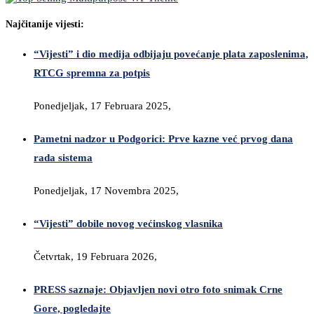
Najčitanije vijesti:
“Vijesti” i dio medija odbijaju povećanje plata zaposlenima,
RTCG spremna za potpis
Ponedjeljak, 17 Februara 2025,
Pametni nadzor u Podgorici: Prve kazne već prvog dana
rada sistema
Ponedjeljak, 17 Novembra 2025,
“Vijesti” dobile novog većinskog vlasnika
Četvrtak, 19 Februara 2026,
PRESS saznaje: Objavljen novi otro foto snimak Crne
Gore, pogledajte