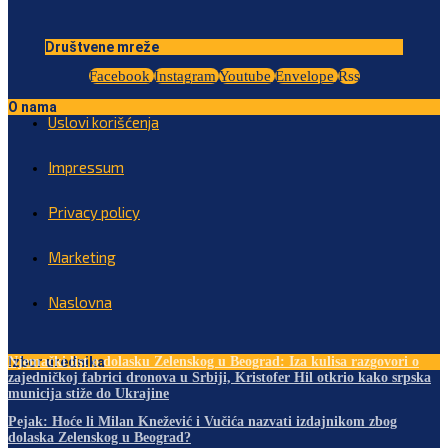
Društvene mreže
Facebook
Instagram
Youtube
Envelope
Rss
O nama
Uslovi korišćenja
Impressum
Privacy policy
Marketing
Naslovna
Izbor urednika
Njemački list o dolasku Zelenskog u Beograd: Iza kulisa razgovori o
zajedničkoj fabrici dronova u Srbiji, Kristofer Hil otkrio kako srpska
municija stiže do Ukrajine
Pejak: Hoće li Milan Knežević i Vučića nazvati izdajnikom zbog
dolaska Zelenskog u Beograd?