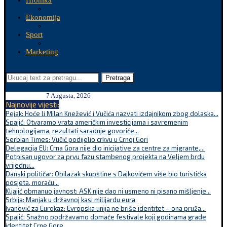
Hronika
Ekonomija
Sport
Marketing
Pretraga
7 Augusta, 2026
Najnovije vijesti:
Pejak: Hoće li Milan Knežević i Vučića nazvati izdajnikom zbog dolaska...
Spajić: Otvaramo vrata američkim investicijama i savremenim
tehnologijama, rezultati saradnje govoriće...
Serbian Times: Vučić podijelio crkvu u Crnoj Gori
Delegacija EU: Crna Gora nije dio inicijative za centre za migrante,...
Potpisan ugovor za prvu fazu stambenog projekta na Veljem brdu
vrijednu...
Danski političar: Obilazak skupštine s Dajkovićem više bio turistička
posjeta, moraću...
Kljajić obmanuo javnost: ASK nije dao ni usmeno ni pisano mišljenje...
Srbija: Manjak u državnoj kasi milijardu eura
Ivanović za Eurokaz: Evropska unija ne briše identitet – ona pruža...
Spajić: Snažno podržavamo domaće festivale koji godinama grade
identitet Crne Gore...