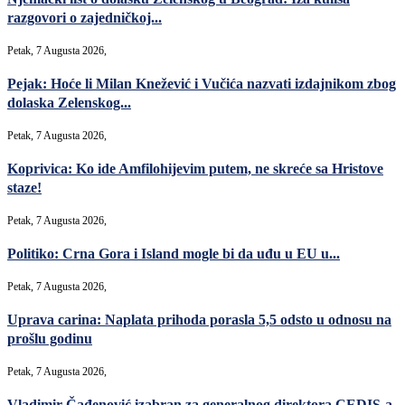
razgovori o zajedničkoj...
Petak, 7 Augusta 2026,
Pejak: Hoće li Milan Knežević i Vučića nazvati izdajnikom zbog
dolaska Zelenskog...
Petak, 7 Augusta 2026,
Koprivica: Ko ide Amfilohijevim putem, ne skreće sa Hristove
staze!
Petak, 7 Augusta 2026,
Politiko: Crna Gora i Island mogle bi da uđu u EU u...
Petak, 7 Augusta 2026,
Uprava carina: Naplata prihoda porasla 5,5 odsto u odnosu na
prošlu godinu
Petak, 7 Augusta 2026,
Vladimir Čađenović izabran za generalnog direktora CEDIS-a