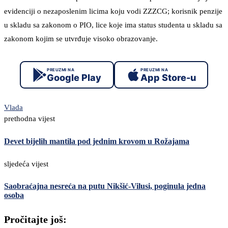
evidenciji o nezaposlenim licima koju vodi ZZZCG; korisnik penzije
u skladu sa zakonom o PIO, lice koje ima status studenta u skladu sa
zakonom kojim se utvrđuje visoko obrazovanje.
PREUZMI NA
PREUZMI NA
Google Play
App Store-u
Vlada
prethodna vijest
Devet bijelih mantila pod jednim krovom u Rožajama
sljedeća vijest
Saobraćajna nesreća na putu Nikšić-Vilusi, poginula jedna
osoba
Pročitajte još: