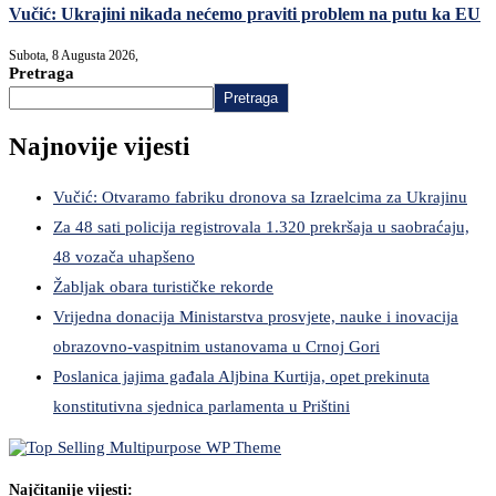
Vučić: Ukrajini nikada nećemo praviti problem na putu ka EU
Subota, 8 Augusta 2026,
Pretraga
Pretraga
Najnovije vijesti
Vučić: Otvaramo fabriku dronova sa Izraelcima za Ukrajinu
Za 48 sati policija registrovala 1.320 prekršaja u saobraćaju,
48 vozača uhapšeno
Žabljak obara turističke rekorde
Vrijedna donacija Ministarstva prosvjete, nauke i inovacija
obrazovno-vaspitnim ustanovama u Crnoj Gori
Poslanica jajima gađala Aljbina Kurtija, opet prekinuta
konstitutivna sjednica parlamenta u Prištini
Najčitanije vijesti: