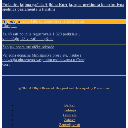
Poslanica jajima gađala Aljbina Kurtija, opet prekinuta konstitutivna
sjednica parlamenta u Prištini
Najnovije
Vučić: Otvaramo fabriku dronova sa Izraelcima za
Ukrajinu
Za 48 sati policija registrovala 1.320 prekršaja u
saobraćaju, 48 vozača uhapšeno
Žabljak obara turističke rekorde
Vrijedna donacija Ministarstva prosvjete, nauke i
inovacija obrazovno-vaspitnim ustanovama u Crnoj
Gori
@2026.All Right Reserved. Designed and Developed by Press.co.me
Balkan
Kuhinja
Lifestyle
Zabava
Zanimljivosti