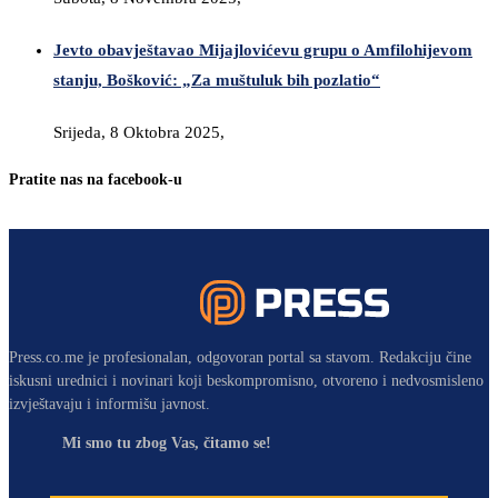
Jevto obavještavao Mijajlovićevu grupu o Amfilohijevom
stanju, Bošković: „Za muštuluk bih pozlatio“
Srijeda, 8 Oktobra 2025,
Pratite nas na facebook-u
Press.co.me je profesionalan, odgovoran portal sa stavom. Redakciju čine
iskusni urednici i novinari koji beskompromisno, otvoreno i nedvosmisleno
izvještavaju i informišu javnost.
Mi smo tu zbog Vas, čitamo se!