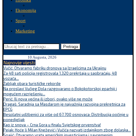
Hronika
Ekonomija
Sport
Marketing
Pretraga
10 Augusta, 2026
Najnovije vijesti:
Vučić: Otvaramo fabriku dronova sa Izraelcima za Ukrajinu
Za 48 sati policija registrovala 1.320 prekršaja u saobraćaju, 48
vozača...
Žabljak obara turističke rekorde
Na proslavi Vučjeg Dola razgovarano o Bokokotorskoj eparhiji i
mogućem razrješenju...
Perić: Ili nova većina ili izbori, ovako više ne može
Dragaš: Saradnja sa Masdarom je najvažnija razvojna prekretnica za
EPCG
Besplatni udžbenici za više od 67.700 osnovaca: Distribucija počinje u
ponedjeljak
Kao iz snova – Crna Gora u finalu Svjetskog prvenstva!
Pejak: Hoće li Milan Knežević i Vučića nazvati izdajnikom zbog dolaska...
Spajić: Otvaramo vrata američkim investicijama i savremenim