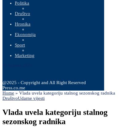
Politika
Društvo
Hronika
Ekonomija
Sport
Marketing
10 Augusta, 2026
@2025 - Copyright and All Right Reserved
Press.co.me
Home
»
Vlada uvela kategoriju stalnog sezonskog radnika
Društvo
Udarne vijesti
Vlada uvela kategoriju stalnog
sezonskog radnika