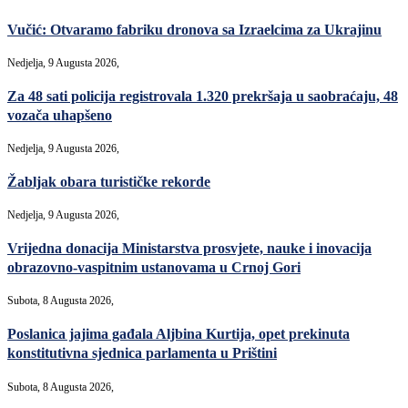
Vučić: Otvaramo fabriku dronova sa Izraelcima za Ukrajinu
Nedjelja, 9 Augusta 2026,
Za 48 sati policija registrovala 1.320 prekršaja u saobraćaju, 48
vozača uhapšeno
Nedjelja, 9 Augusta 2026,
Žabljak obara turističke rekorde
Nedjelja, 9 Augusta 2026,
Vrijedna donacija Ministarstva prosvjete, nauke i inovacija
obrazovno-vaspitnim ustanovama u Crnoj Gori
Subota, 8 Augusta 2026,
Poslanica jajima gađala Aljbina Kurtija, opet prekinuta
konstitutivna sjednica parlamenta u Prištini
Subota, 8 Augusta 2026,