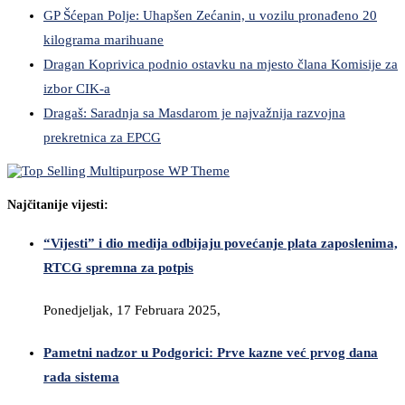
GP Šćepan Polje: Uhapšen Zećanin, u vozilu pronađeno 20
kilograma marihuane
Dragan Koprivica podnio ostavku na mjesto člana Komisije za
izbor CIK-a
Dragaš: Saradnja sa Masdarom je najvažnija razvojna
prekretnica za EPCG
Najčitanije vijesti:
“Vijesti” i dio medija odbijaju povećanje plata zaposlenima,
RTCG spremna za potpis
Ponedjeljak, 17 Februara 2025,
Pametni nadzor u Podgorici: Prve kazne već prvog dana
rada sistema