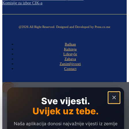
Komisije za izbor CIK-a
@2026.All Right Reserved. Designed and Developed by Press.co.me
Balkan
Kuhinja
Lifestyle
Zabava
Zanimljivosti
Contact
×
Sve vijesti.
Naslovna
Politika
Uvijek uz tebe.
Društvo
Naša aplikacija donosi najvažnije vijesti iz zemlje
Hronika