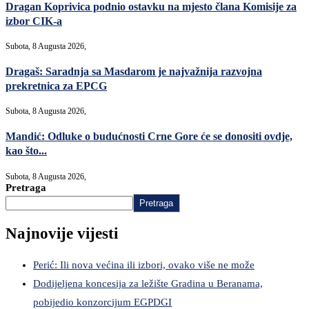
Dragan Koprivica podnio ostavku na mjesto člana Komisije za
izbor CIK-a
Subota, 8 Augusta 2026,
Dragaš: Saradnja sa Masdarom je najvažnija razvojna
prekretnica za EPCG
Subota, 8 Augusta 2026,
Mandić: Odluke o budućnosti Crne Gore će se donositi ovdje,
kao što...
Subota, 8 Augusta 2026,
Pretraga
Pretraga
Najnovije vijesti
Perić: Ili nova većina ili izbori, ovako više ne može
Dodijeljena koncesija za ležište Gradina u Beranama,
pobijedio konzorcijum EGPDGI