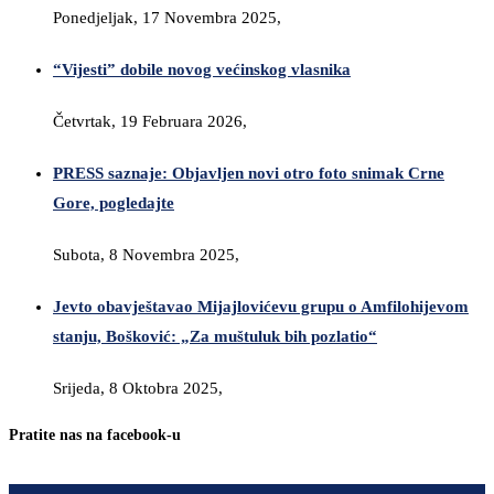
Ponedjeljak, 17 Novembra 2025,
“Vijesti” dobile novog većinskog vlasnika
Četvrtak, 19 Februara 2026,
PRESS saznaje: Objavljen novi otro foto snimak Crne
Gore, pogledajte
Subota, 8 Novembra 2025,
Jevto obavještavao Mijajlovićevu grupu o Amfilohijevom
stanju, Bošković: „Za muštuluk bih pozlatio“
Srijeda, 8 Oktobra 2025,
Pratite nas na facebook-u