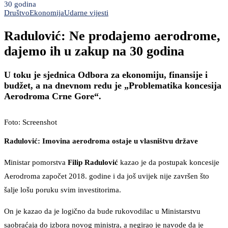
30 godina
Društvo
Ekonomija
Udarne vijesti
Radulović: Ne prodajemo aerodrome,
dajemo ih u zakup na 30 godina
U toku je sjednica Odbora za ekonomiju, finansije i
budžet, a na dnevnom redu je „Problematika koncesija
Aerodroma Crne Gore“.
Foto: Screenshot
Radulović: Imovina aerodroma ostaje u vlasništvu države
Ministar pomorstva
Filip Radulović
kazao je da postupak koncesije
Aerodroma započet 2018. godine i da još uvijek nije završen što
šalje lošu poruku svim investitorima.
On je kazao da je logično da bude rukovodilac u Ministarstvu
saobraćaja do izbora novog ministra, a negirao je navode da je