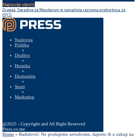
Najnovije vijesti:
Dragaš: Saradnja sa Masdarom je najvažnija razvojna prekretnica za
B
EPCG
p
Naslovna
Politika
Društvo
Hronika
Ekonomija
Sport
Marketing
8 Augusta, 2026
@2025 - Copyright and All Right Reserved
Press.co.me
Home
»
Radulović: Ne prodajemo aerodrome, dajemo ih u zakup na