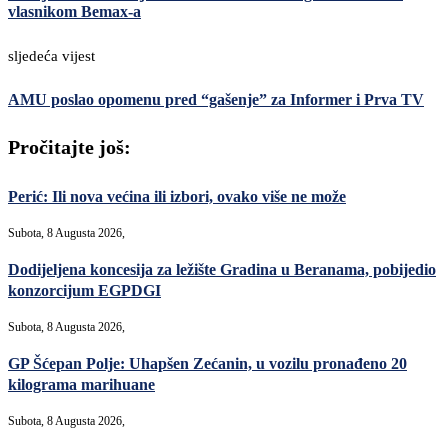
vlasnikom Bemax-a
sljedeća vijest
AMU poslao opomenu pred “gašenje” za Informer i Prva TV
Pročitajte još:
Perić: Ili nova većina ili izbori, ovako više ne može
Subota, 8 Augusta 2026,
Dodijeljena koncesija za ležište Gradina u Beranama, pobijedio
konzorcijum EGPDGI
Subota, 8 Augusta 2026,
GP Šćepan Polje: Uhapšen Zećanin, u vozilu pronađeno 20
kilograma marihuane
Subota, 8 Augusta 2026,