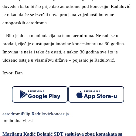
doveden kako bi što prije dao aerodrome pod koncesiju. Radulović
je rekao da će se izvršiti nova procjena vrijednosti imovine
crnogorskih aerodroma.
– Bilo je dosta manipulacija na temu aerodroma. Ne radi se o
prodaji, riječ je o ustupanju imovine koncesionaru na 30 godina.
Imovina je naša i tako će ostati, a nakon 30 godina sve što je
uloženo ostaje u vlasništvu države – pojasnio je Radulović.
Izvor: Dan
PREUZMI NA
PREUZMI NA
Google Play
App Store-u
aerodromi
Filip Radulović
koncesija
prethodna vijest
Marijanu Kadić Bojanić SDT saslušava zbog kontakata sa