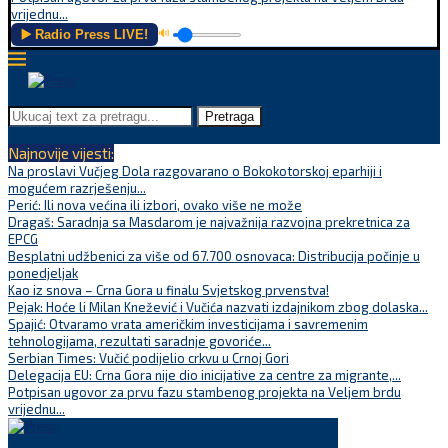
vrijednu...
▶️ Radio Press LIVE!
🔊
Pretraga
Najnovije vijesti:
Na proslavi Vučjeg Dola razgovarano o Bokokotorskoj eparhiji i
mogućem razrješenju...
Perić: Ili nova većina ili izbori, ovako više ne može
Dragaš: Saradnja sa Masdarom je najvažnija razvojna prekretnica za
EPCG
Besplatni udžbenici za više od 67.700 osnovaca: Distribucija počinje u
ponedjeljak
Kao iz snova – Crna Gora u finalu Svjetskog prvenstva!
Pejak: Hoće li Milan Knežević i Vučića nazvati izdajnikom zbog dolaska...
Spajić: Otvaramo vrata američkim investicijama i savremenim
tehnologijama, rezultati saradnje govoriće...
Serbian Times: Vučić podijelio crkvu u Crnoj Gori
Delegacija EU: Crna Gora nije dio inicijative za centre za migrante,...
Potpisan ugovor za prvu fazu stambenog projekta na Veljem brdu
vrijednu...