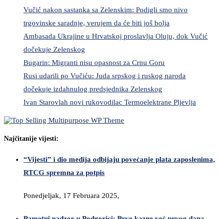
Vučić nakon sastanka sa Zelenskim: Podigli smo nivo
trgovinske saradnje, verujem da će biti još bolja
Ambasada Ukrajine u Hrvatskoj proslavlja Oluju, dok Vučić
dočekuje Zelenskog
Bugarin: Migranti nisu opasnost za Crnu Goru
Rusi udarili po Vučiću: Juda srpskog i ruskog naroda
dočekuje izdahnulog predsjednika Zelenskog
Ivan Starovlah novi rukovodilac Termoelektrane Pljevlja
Najčitanije vijesti:
“Vijesti” i dio medija odbijaju povećanje plata zaposlenima,
RTCG spremna za potpis
Ponedjeljak, 17 Februara 2025,
Pametni nadzor u Podgorici: Prve kazne već prvog dana