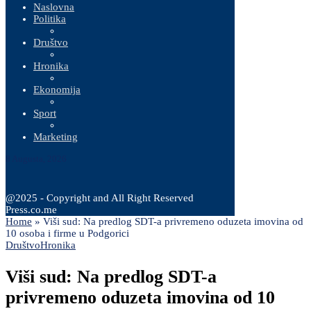
Naslovna
Politika
Društvo
Hronika
Ekonomija
Sport
Marketing
8 Augusta, 2026
@2025 - Copyright and All Right Reserved
Press.co.me
Home
»
Viši sud: Na predlog SDT-a privremeno oduzeta imovina od
10 osoba i firme u Podgorici
Društvo
Hronika
Viši sud: Na predlog SDT-a
privremeno oduzeta imovina od 10