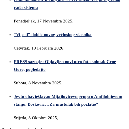
rada sistema
Ponedjeljak, 17 Novembra 2025,
“Vijesti” dobile novog većinskog vlasnika
Četvrtak, 19 Februara 2026,
PRESS saznaje: Objavljen novi otro foto snimak Crne
Gore, pogledajte
Subota, 8 Novembra 2025,
Jevto obavještavao Mijajlovićevu grupu o Amfilohijevom
stanju, Bošković: „Za muštuluk bih pozlatio“
Srijeda, 8 Oktobra 2025,