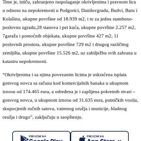
Time je, ističu, zabranjeno raspolaganje okrivljenima i pravnom licu
u odnosu na nepokretnosti u Podgorici, Danilovgradu, Budvi, Baru i
Kolašinu, ukupne površine od 18.939 m2, i to za jednu stambeno-
poslovnu zgradu,28 stanova i pet kuća, ukupne površine 2.257 m2,
7garaža i pomoćnih objekata, ukupne površine 427 m2, 11
poslovnih prostora, ukupne površine 729 m2 i drugog različitog
zemljišta, ukupne površine 15.526 m2, uz zabilježbu svih zabrana u
katastru nepokretnosti.
“Okrivljenima i sa njima povezanim licima je uskraćena isplata
gotovog novca sa računa kod komercijalnih banaka u ukupnom
iznosu od 174.465 eura, a određena je i zaplijena pokretnih stvari –
gotovog novca, u ukupnom iznosu od 31.635 eura, putničkih vozila,
skupocjenih ručnih satova, vatrenog oružja i municije, hladnog
oružja i drugo”, zaključuju u saopštenju.
PREUZMI NA
PREUZMI NA