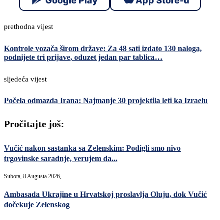
Google Play
App Store-u
prethodna vijest
Kontrole vozača širom države: Za 48 sati izdato 130 naloga,
podnijete tri prijave, oduzet jedan par tablica…
sljedeća vijest
Počela odmazda Irana: Najmanje 30 projektila leti ka Izraelu
Pročitajte još:
Vučić nakon sastanka sa Zelenskim: Podigli smo nivo
trgovinske saradnje, verujem da...
Subota, 8 Augusta 2026,
Ambasada Ukrajine u Hrvatskoj proslavlja Oluju, dok Vučić
dočekuje Zelenskog