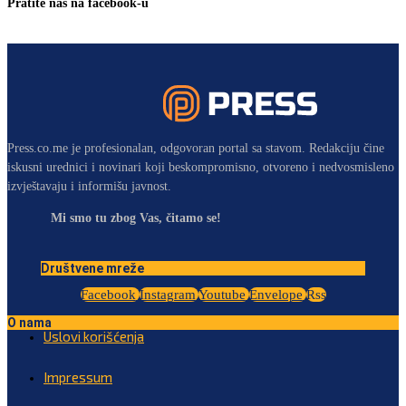
Pratite nas na facebook-u
Press.co.me je profesionalan, odgovoran portal sa stavom. Redakciju čine
iskusni urednici i novinari koji beskompromisno, otvoreno i nedvosmisleno
izvještavaju i informišu javnost.
Mi smo tu zbog Vas, čitamo se!
Društvene mreže
Facebook
Instagram
Youtube
Envelope
Rss
O nama
Uslovi korišćenja
Impressum