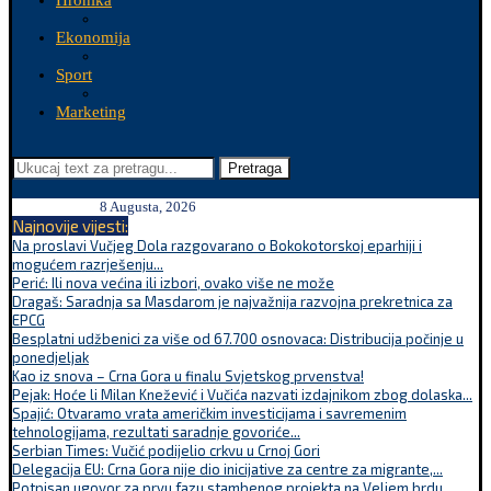
Hronika
Ekonomija
Sport
Marketing
Pretraga
8 Augusta, 2026
Najnovije vijesti:
Na proslavi Vučjeg Dola razgovarano o Bokokotorskoj eparhiji i
mogućem razrješenju...
Perić: Ili nova većina ili izbori, ovako više ne može
Dragaš: Saradnja sa Masdarom je najvažnija razvojna prekretnica za
EPCG
Besplatni udžbenici za više od 67.700 osnovaca: Distribucija počinje u
ponedjeljak
Kao iz snova – Crna Gora u finalu Svjetskog prvenstva!
Pejak: Hoće li Milan Knežević i Vučića nazvati izdajnikom zbog dolaska...
Spajić: Otvaramo vrata američkim investicijama i savremenim
tehnologijama, rezultati saradnje govoriće...
Serbian Times: Vučić podijelio crkvu u Crnoj Gori
Delegacija EU: Crna Gora nije dio inicijative za centre za migrante,...
Potpisan ugovor za prvu fazu stambenog projekta na Veljem brdu