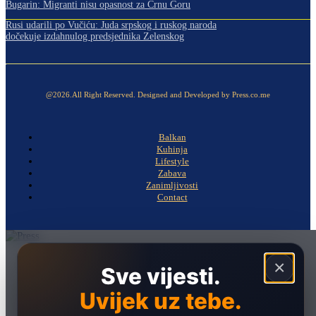
Bugarin: Migranti nisu opasnost za Crnu Goru
Rusi udarili po Vučiću: Juda srpskog i ruskog naroda
dočekuje izdahnulog predsjednika Zelenskog
@2026.All Right Reserved. Designed and Developed by Press.co.me
Balkan
Kuhinja
Lifestyle
Zabava
Zanimljivosti
Contact
Naslovna
×
Sve vijesti.
Politika
Uvijek uz tebe.
Društvo