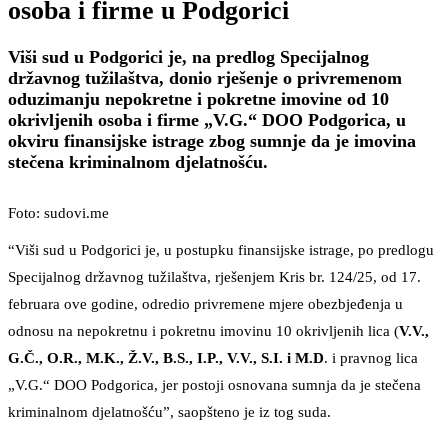
osoba i firme u Podgorici
Viši sud u Podgorici je, na predlog Specijalnog
državnog tužilaštva, donio rješenje o privremenom
oduzimanju nepokretne i pokretne imovine od 10
okrivljenih osoba i firme „V.G.“ DOO Podgorica, u
okviru finansijske istrage zbog sumnje da je imovina
stečena kriminalnom djelatnošću.
Foto: sudovi.me
“Viši sud u Podgorici je, u postupku finansijske istrage, po predlogu
Specijalnog državnog tužilaštva, rješenjem Kris br. 124/25, od 17.
februara ove godine, odredio privremene mjere obezbjeđenja u
odnosu na nepokretnu i pokretnu imovinu 10 okrivljenih lica (
V.V.,
G.Č., O.R., M.K., Ž.V., B.S., I.P., V.V., S.I. i M.D
. i pravnog lica
„V.G.“ DOO Podgorica, jer postoji osnovana sumnja da je stečena
kriminalnom djelatnošću”, saopšteno je iz tog suda.