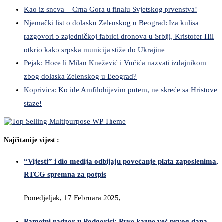
Kao iz snova – Crna Gora u finalu Svjetskog prvenstva!
Njemački list o dolasku Zelenskog u Beograd: Iza kulisa
razgovori o zajedničkoj fabrici dronova u Srbiji, Kristofer Hil
otkrio kako srpska municija stiže do Ukrajine
Pejak: Hoće li Milan Knežević i Vučića nazvati izdajnikom
zbog dolaska Zelenskog u Beograd?
Koprivica: Ko ide Amfilohijevim putem, ne skreće sa Hristove
staze!
Najčitanije vijesti:
“Vijesti” i dio medija odbijaju povećanje plata zaposlenima,
RTCG spremna za potpis
Ponedjeljak, 17 Februara 2025,
Pametni nadzor u Podgorici: Prve kazne već prvog dana