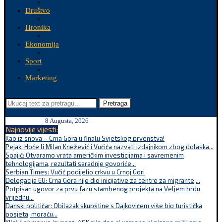
Društvo
Hronika
Ekonomija
Sport
Marketing
Pretraga
8 Augusta, 2026
Najnovije vijesti:
Kao iz snova – Crna Gora u finalu Svjetskog prvenstva!
Pejak: Hoće li Milan Knežević i Vučića nazvati izdajnikom zbog dolaska...
Spajić: Otvaramo vrata američkim investicijama i savremenim
tehnologijama, rezultati saradnje govoriće...
Serbian Times: Vučić podijelio crkvu u Crnoj Gori
Delegacija EU: Crna Gora nije dio inicijative za centre za migrante,...
Potpisan ugovor za prvu fazu stambenog projekta na Veljem brdu
vrijednu...
Danski političar: Obilazak skupštine s Dajkovićem više bio turistička
posjeta, moraću...