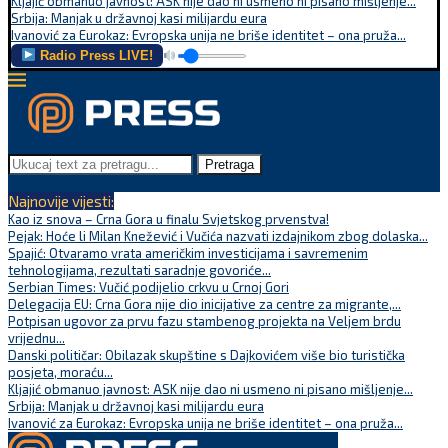
Kljajić obmanuo javnost: ASK nije dao ni usmeno ni pisano mišljenje...
Srbija: Manjak u državnoj kasi milijardu eura
Ivanović za Eurokaz: Evropska unija ne briše identitet – ona pruža...
Radio Press LIVE!
Pretraga
Najnovije vijesti:
Kao iz snova – Crna Gora u finalu Svjetskog prvenstva!
Pejak: Hoće li Milan Knežević i Vučića nazvati izdajnikom zbog dolaska...
Spajić: Otvaramo vrata američkim investicijama i savremenim
tehnologijama, rezultati saradnje govoriće...
Serbian Times: Vučić podijelio crkvu u Crnoj Gori
Delegacija EU: Crna Gora nije dio inicijative za centre za migrante,...
Potpisan ugovor za prvu fazu stambenog projekta na Veljem brdu
vrijednu...
Danski političar: Obilazak skupštine s Dajkovićem više bio turistička
posjeta, moraću...
Kljajić obmanuo javnost: ASK nije dao ni usmeno ni pisano mišljenje...
Srbija: Manjak u državnoj kasi milijardu eura
Ivanović za Eurokaz: Evropska unija ne briše identitet – ona pruža...