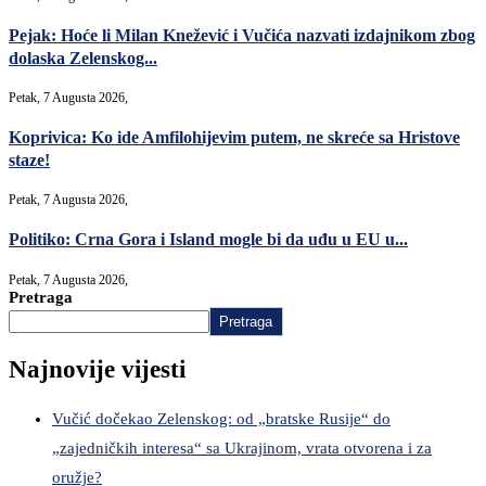
Pejak: Hoće li Milan Knežević i Vučića nazvati izdajnikom zbog
dolaska Zelenskog...
Petak, 7 Augusta 2026,
Koprivica: Ko ide Amfilohijevim putem, ne skreće sa Hristove
staze!
Petak, 7 Augusta 2026,
Politiko: Crna Gora i Island mogle bi da uđu u EU u...
Petak, 7 Augusta 2026,
Pretraga
Pretraga
Najnovije vijesti
Vučić dočekao Zelenskog: od „bratske Rusije“ do
„zajedničkih interesa“ sa Ukrajinom, vrata otvorena i za
oružje?