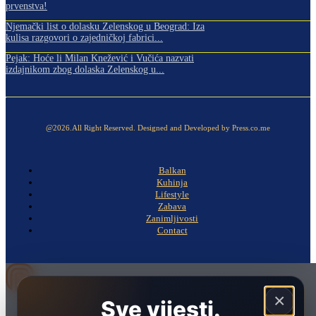
prvenstva!
Njemački list o dolasku Zelenskog u Beograd: Iza
kulisa razgovori o zajedničkoj fabrici...
Pejak: Hoće li Milan Knežević i Vučića nazvati
izdajnikom zbog dolaska Zelenskog u...
@2026.All Right Reserved. Designed and Developed by Press.co.me
Balkan
Kuhinja
Lifestyle
Zabava
Zanimljivosti
Contact
×
Sve vijesti.
Naslovna