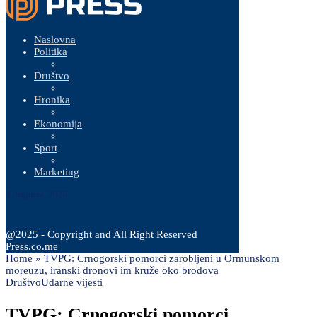
Naslovna
Politika
Društvo
Hronika
Ekonomija
Sport
Marketing
8 Augusta, 2026
@2025 - Copyright and All Right Reserved
Press.co.me
Home
»
TVPG: Crnogorski pomorci zarobljeni u Ormunskom
moreuzu, iranski dronovi im kruže oko brodova
Društvo
Udarne vijesti
TVPG: Crnogorski pomorci