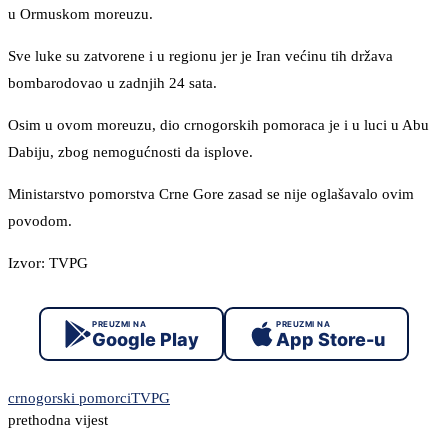
u Ormuskom moreuzu.
Sve luke su zatvorene i u regionu jer je Iran većinu tih država
bombarodovao u zadnjih 24 sata.
Osim u ovom moreuzu, dio crnogorskih pomoraca je i u luci u Abu
Dabiju, zbog nemogućnosti da isplove.
Ministarstvo pomorstva Crne Gore zasad se nije oglašavalo ovim
povodom.
Izvor: TVPG
PREUZMI NA
PREUZMI NA
Google Play
App Store-u
crnogorski pomorci
TVPG
prethodna vijest