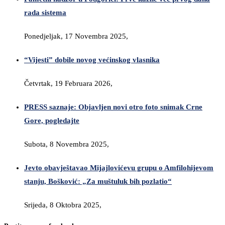
rada sistema
Ponedjeljak, 17 Novembra 2025,
“Vijesti” dobile novog većinskog vlasnika
Četvrtak, 19 Februara 2026,
PRESS saznaje: Objavljen novi otro foto snimak Crne
Gore, pogledajte
Subota, 8 Novembra 2025,
Jevto obavještavao Mijajlovićevu grupu o Amfilohijevom
stanju, Bošković: „Za muštuluk bih pozlatio“
Srijeda, 8 Oktobra 2025,