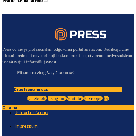
Pratite nas na facebook-u
Press.co.me je profesionalan, odgovoran portal sa stavom. Redakciju čine
iskusni urednici i novinari koji beskompromisno, otvoreno i nedvosmisleno
izvještavaju i informišu javnost.
Mi smo tu zbog Vas, čitamo se!
Društvene mreže
Facebook
Instagram
Youtube
Envelope
Rss
O nama
Uslovi korišćenja
Impressum