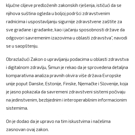
ključne ciljeve predloženih zakonskih rješenja, ističući da se
njihova suština ogleda u boljoj podršci zdravstvenim
radnicima i uspostavljanju sigurnije zdravstvene zaštite za
sve građane i građanke, kao i jačanju sposobnosti države da
odgovori savremenim izazovima u oblasti zdravstva”, navodi
se u saopštenju.
Obrazlažući Zakon o upravljanju podacima u oblasti zdravstva
i digitalnom zdravlju, Šimun je rekao da je sprovedena detaljna
komparativna analiza pravnih okvira više država Evropske
unije poput Danske, Estonije, Finske, Njemačke i Slovenije, koja
je jasno pokazala da savremeni zdravstveni sistemi počivaju
na jedinstvenim, bezbjednim i interoperabilnim informacionim
sistemima.
On je dodao da je upravo na tim iskustvima i načelima
zasnovan ovaj zakon.