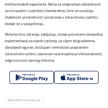
institucionalnih kapaciteta. Njima se unapređuje usklađenost
sa evropskim i svjetskim standardima, čime se osnažuju
stabilnost, predvidivost i povjerenje u zdravstvenu zaštitu”,
dodaje se u saoppštenju.
Ministarstvo zdravlja, zaključuju, ostaje posvećeno dosljednoj
implementaciji usvojenih rješenja, sa ciljem da građanima
obezbijedi siguran, dostupan i tehnološki unaprijeđen
zdravstveni sistem, zasnovan na principima profesionalnosti,
odgovornosti i javnog interesa.
PREUZMI NA
PREUZMI NA
Google Play
App Store-u
MINISTARSTVO ZDRAVLJA