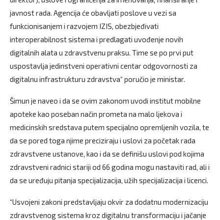
javnost rada. Agencija će obavljati poslove u vezi sa
funkcionisanjem i razvojem IZIS, obezbjeđivati
interoperabilnost sistema i predlagati uvođenje novih
digitalnih alata u zdravstvenu praksu. Time se po prvi put
uspostavlja jedinstveni operativni centar odgovornosti za
digitalnu infrastrukturu zdravstva“ poručio je ministar.
Šimun je naveo i da se ovim zakonom uvodi institut mobilne
apoteke kao poseban način prometa na malo ljekova i
medicinskih sredstava putem specijalno opremljenih vozila, te
da se pored toga njime preciziraju i uslovi za početak rada
zdravstvene ustanove, kao i da se definišu uslovi pod kojima
zdravstveni radnici stariji od 66 godina mogu nastaviti rad, ali i
da se uređuju pitanja specijalizacija, užih specijalizacija i licenci.
“Usvojeni zakoni predstavljaju okvir za dodatnu modernizaciju
zdravstvenog sistema kroz digitalnu transformaciju i jačanje