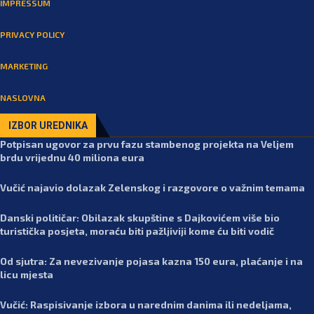
IMPRESSUM
PRIVACY POLICY
MARKETING
NASLOVNA
IZBOR UREDNIKA
Potpisan ugovor za prvu fazu stambenog projekta na Veljem
brdu vrijednu 40 miliona eura
Vučić najavio dolazak Zelenskog i razgovore o važnim temama
Danski političar: Obilazak skupštine s Dajkovićem više bio
turistička posjeta, moraću biti pažljiviji kome ću biti vodič
Od sjutra: Za nevezivanje pojasa kazna 150 eura, plaćanje i na
licu mjesta
Vučić: Raspisivanje izbora u narednim danima ili nedeljama,