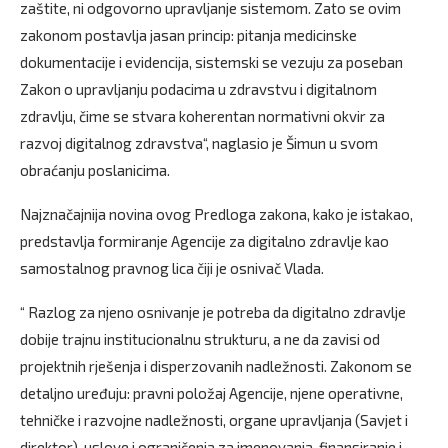
zaštite, ni odgovorno upravljanje sistemom. Zato se ovim
zakonom postavlja jasan princip: pitanja medicinske
dokumentacije i evidencija, sistemski se vezuju za poseban
Zakon o upravljanju podacima u zdravstvu i digitalnom
zdravlju, čime se stvara koherentan normativni okvir za
razvoj digitalnog zdravstva“, naglasio je Šimun u svom
obraćanju poslanicima.
Najznačajnija novina ovog Predloga zakona, kako je istakao,
predstavlja formiranje Agencije za digitalno zdravlje kao
samostalnog pravnog lica čiji je osnivač Vlada.
“ Razlog za njeno osnivanje je potreba da digitalno zdravlje
dobije trajnu institucionalnu strukturu, a ne da zavisi od
projektnih rješenja i disperzovanih nadležnosti. Zakonom se
detaljno uređuju: pravni položaj Agencije, njene operativne,
tehničke i razvojne nadležnosti, organe upravljanja (Savjet i
direktor), uslove i ograničenja za imenovanja, finansiranje i