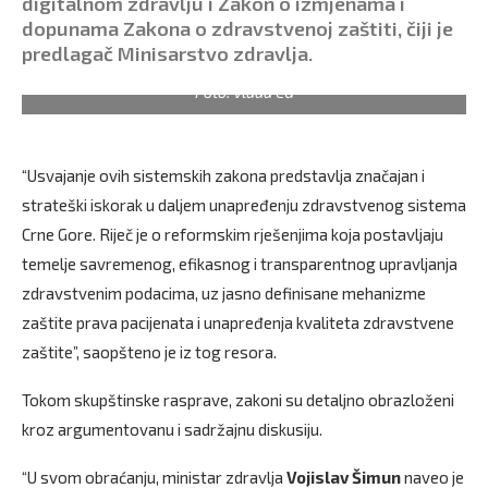
digitalnom zdravlju i Zakon o izmjenama i
dopunama Zakona o zdravstvenoj zaštiti, čiji je
predlagač Minisarstvo zdravlja.
Foto: Vlada CG
“Usvajanje ovih sistemskih zakona predstavlja značajan i
strateški iskorak u daljem unapređenju zdravstvenog sistema
Crne Gore. Riječ je o reformskim rješenjima koja postavljaju
temelje savremenog, efikasnog i transparentnog upravljanja
zdravstvenim podacima, uz jasno definisane mehanizme
zaštite prava pacijenata i unapređenja kvaliteta zdravstvene
zaštite”, saopšteno je iz tog resora.
Tokom skupštinske rasprave, zakoni su detaljno obrazloženi
kroz argumentovanu i sadržajnu diskusiju.
“U svom obraćanju, ministar zdravlja
Vojislav Šimun
naveo je