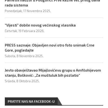
Pametni nadzor u Podgorici: Prve kazne već prvog dana
rada sistema
Ponedjeljak, 17 Novembra 2025,
“Vijesti” dobile novog većinskog vlasnika
Četvrtak, 19 Februara 2026,
PRESS saznaje: Objavljen novi otro foto snimak Crne
Gore, pogledajte
Subota, 8 Novembra 2025,
Jevto obavještavao Mijajlovićevu grupu o Amfilohijevom
stanju, Bošković: „Za muštuluk bih pozlatio“
Srijeda, 8 Oktobra 2025,
PRATITE NAS NA FACEBOOK-U