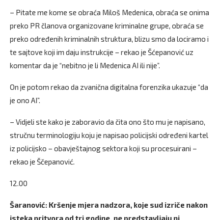
– Pitate me kome se obraća Miloš Medenica, obraća se onima
preko PR članova organizovane kriminalne grupe, obraća se
preko određenih kriminalnih struktura, blizu smo da lociramo i
te sajtove koji im daju instrukcije – rekao je Šćepanović uz
komentar da je “nebitno je li Medenica AI ili nije”.
On je potom rekao da zvanična digitalna forenzika ukazuje “da
je ono AI”.
– Vidjeli ste kako je zaboravio da čita ono što mu je napisano,
stručnu terminologiju koju je napisao policijski određeni kartel
iz policijsko – obavještajnog sektora koji su procesuirani –
rekao je Ščepanović.
12.00
Šaranović: Kršenje mjera nadzora, koje sud izriče nakon
isteka pritvora od tri godine, ne predstavljaju ni