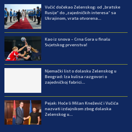
Vučić dočekao Zelenskog: od „bratske
Rusije“ do „zajedničkih interesa“ sa
Ukrajinom, vrata otvorena...
Kao iz snova – Crna Gora u finalu
Svjetskog prvenstva!
Njemački list o dolasku Zelenskog u
Beograd: Iza kulisa razgovori o
zajedničkoj fabrici...
Pejak: Hoće li Milan Knežević i Vučića
nazvati izdajnikom zbog dolaska
Zelenskog u...