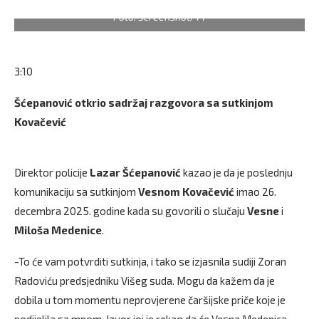
Foto: Screenshot/YT
3:10
Šćepanović otkrio sadržaj razgovora sa sutkinjom
Kovačević
Direktor policije
Lazar Šćepanović
kazao je da je poslednju
komunikaciju sa sutkinjom
Vesnom Kovačević
imao 26.
decembra 2025. godine kada su govorili o slučaju
Vesne
i
Miloša Medenice
.
-To će vam potvrditi sutkinja, i tako se izjasnila sudiji Zoran
Radoviću predsjedniku Višeg suda. Mogu da kažem da je
dobila u tom momentu neprovjerene čaršijske priče koje je