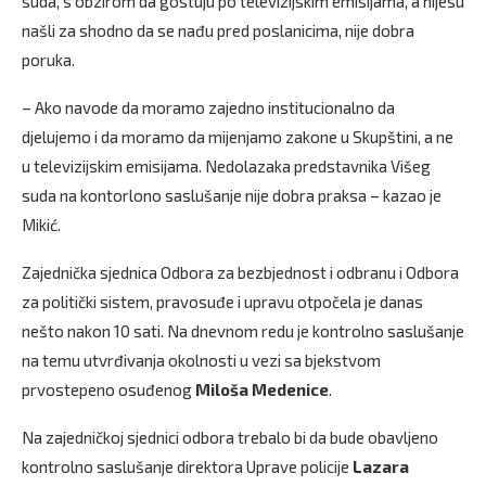
suda, s obzirom da gostuju po televizijskim emisijama, a nijesu
našli za shodno da se nađu pred poslanicima, nije dobra
poruka.
– Ako navode da moramo zajedno institucionalno da
djelujemo i da moramo da mijenjamo zakone u Skupštini, a ne
u televizijskim emisijama. Nedolazaka predstavnika Višeg
suda na kontorlono saslušanje nije dobra praksa – kazao je
Mikić.
Zajednička sjednica Odbora za bezbjednost i odbranu i Odbora
za politički sistem, pravosuđe i upravu otpočela je danas
nešto nakon 10 sati. Na dnevnom redu je kontrolno saslušanje
na temu utvrđivanja okolnosti u vezi sa bjekstvom
prvostepeno osuđenog
Miloša Medenice
.
Na zajedničkoj sjednici odbora trebalo bi da bude obavljeno
kontrolno saslušanje direktora Uprave policije
Lazara