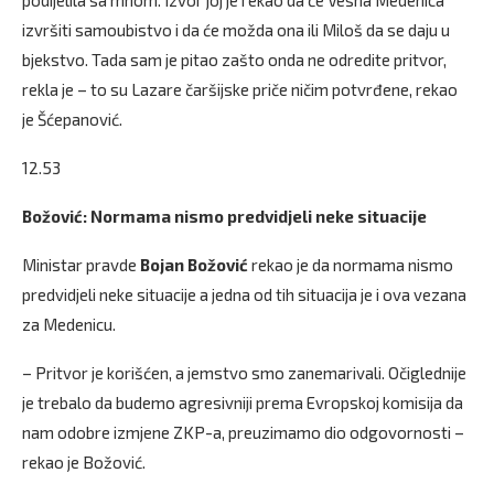
podijelila sa mnom. Izvor joj je rekao da će Vesna Medenica
izvršiti samoubistvo i da će možda ona ili Miloš da se daju u
bjekstvo. Tada sam je pitao zašto onda ne odredite pritvor,
rekla je – to su Lazare čaršijske priče ničim potvrđene, rekao
je Šćepanović.
12.53
Božović: Normama nismo predvidjeli neke situacije
Ministar pravde
Bojan Božović
rekao je da normama nismo
predvidjeli neke situacije a jedna od tih situacija je i ova vezana
za Medenicu.
– Pritvor je korišćen, a jemstvo smo zanemarivali. Očiglednije
je trebalo da budemo agresivniji prema Evropskoj komisija da
nam odobre izmjene ZKP-a, preuzimamo dio odgovornosti –
rekao je Božović.