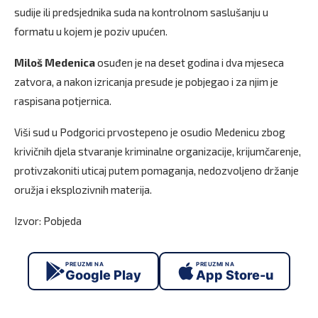
sudije ili predsjednika suda na kontrolnom saslušanju u
formatu u kojem je poziv upućen.
Miloš Medenica
osuđen je na deset godina i dva mjeseca
zatvora, a nakon izricanja presude je pobjegao i za njim je
raspisana potjernica.
Viši sud u Podgorici prvostepeno je osudio Medenicu zbog
krivičnih djela stvaranje kriminalne organizacije, krijumčarenje,
protivzakoniti uticaj putem pomaganja, nedozvoljeno držanje
oružja i eksplozivnih materija.
Izvor: Pobjeda
PREUZMI NA
PREUZMI NA
Google Play
App Store-u