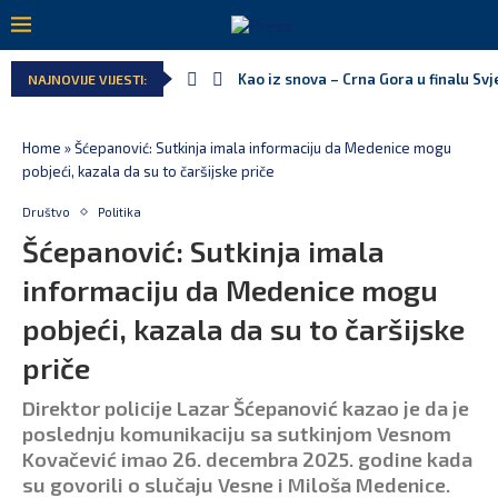
Kao iz snova – Crna Gora u finalu Sv
NAJNOVIJE VIJESTI:
Home
»
Šćepanović: Sutkinja imala informaciju da Medenice mogu
pobjeći, kazala da su to čaršijske priče
Društvo
Politika
Šćepanović: Sutkinja imala
informaciju da Medenice mogu
pobjeći, kazala da su to čaršijske
priče
Direktor policije Lazar Šćepanović kazao je da je
poslednju komunikaciju sa sutkinjom Vesnom
Kovačević imao 26. decembra 2025. godine kada
su govorili o slučaju Vesne i Miloša Medenice.