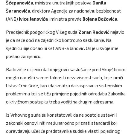
Šćepanovića
, ministra unutrašnjih poslova
Danila
Šaranovića
, direktora Agencije za nacionalnu bezbjednost
(ANB)
Ivice Janovića
i ministra pravde
Bojana Božovića
.
Predsjednik podgoričkog Višeg suda
Zoran Radović
najavio
je da neće doći na zajedničko kontrolno saslušanje. Na
sjednicu nije došao ni šef ANB-a Janović. On je u svoje ime
poslao zamjenicu.
Radović je ocijenio da bi njegovo saslušanje pred Skupštinom
moglo narušiti samostalnost i nezavisnost suda, koje jamči
Ustav Crne Gore, kao i da smatra da raspravu o sistemskim
problemima koji se tiču primjene pojedinih odredaba Zakonika
o krivičnom postupku treba voditi na drugim adresama.
Iz Vrhovnog suda su konstatovali da ne postoje ustavni i
zakonski osnovi, niti međunarodno priznati standardi koji
opravdavaju učešće predstavnika sudske vlasti, pojedinog