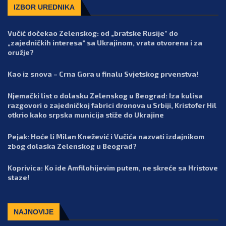
IZBOR UREDNIKA
Vučić dočekao Zelenskog: od „bratske Rusije“ do
„zajedničkih interesa“ sa Ukrajinom, vrata otvorena i za
oružje?
Kao iz snova – Crna Gora u finalu Svjetskog prvenstva!
Njemački list o dolasku Zelenskog u Beograd: Iza kulisa
razgovori o zajedničkoj fabrici dronova u Srbiji, Kristofer Hil
otkrio kako srpska municija stiže do Ukrajine
Pejak: Hoće li Milan Knežević i Vučića nazvati izdajnikom
zbog dolaska Zelenskog u Beograd?
Koprivica: Ko ide Amfilohijevim putem, ne skreće sa Hristove
staze!
NAJNOVIJE