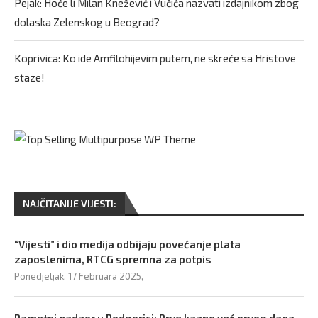
Pejak: Hoće li Milan Knežević i Vučića nazvati izdajnikom zbog
dolaska Zelenskog u Beograd?
Koprivica: Ko ide Amfilohijevim putem, ne skreće sa Hristove
staze!
NAJČITANIJE VIJESTI:
“Vijesti” i dio medija odbijaju povećanje plata
zaposlenima, RTCG spremna za potpis
Ponedjeljak, 17 Februara 2025,