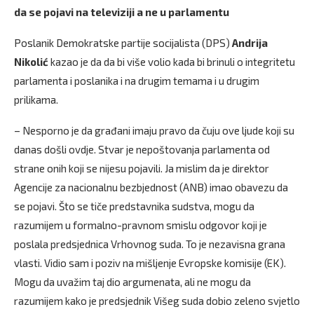
da se pojavi na televiziji a ne u parlamentu
Poslanik Demokratske partije socijalista (DPS)
Andrija
Nikolić
kazao je da da bi više volio kada bi brinuli o integritetu
parlamenta i poslanika i na drugim temama i u drugim
prilikama.
– Nesporno je da građani imaju pravo da čuju ove ljude koji su
danas došli ovdje. Stvar je nepoštovanja parlamenta od
strane onih koji se nijesu pojavili. Ja mislim da je direktor
Agencije za nacionalnu bezbjednost (ANB) imao obavezu da
se pojavi. Što se tiče predstavnika sudstva, mogu da
razumijem u formalno-pravnom smislu odgovor koji je
poslala predsjednica Vrhovnog suda. To je nezavisna grana
vlasti. Vidio sam i poziv na mišljenje Evropske komisije (EK).
Mogu da uvažim taj dio argumenata, ali ne mogu da
razumijem kako je predsjednik Višeg suda dobio zeleno svjetlo