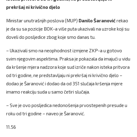
prekršaj ni krivično djelo
Ministar unutrašnjih poslova (MUP)
Danilo Šaranović
rekao
je da su sa pozicije BOK-a više puta ukazivali na uzroke koji su
doveli do posljedice zbog koje smo danas tu.
– Ukazivali smo na neophodnost izmjene ZKP-a u gotovo
svim njegovim aspektima. Praksa je pokazala da imajući u vidu
da kršenje mjera nadzora koje sud izriče nakon isteka pritvora
od tri godine, ne predstavljaju ni prekršaj ni krivično djelo –
dodao je Šaranović i dodao da od 351 slučaja kršenja mjere
imamo reakciju suda u samo četiri slučaja.
– Sve je ovo posljedica nedonošenja prvostepenih presude u
roku od tri godine – naveo je Šaranović.
11.56