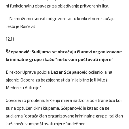
ni funkcionalnu obavezu za objeđivanje pritvorenih lica.
– Ne možemo snositi odgovornsot u konkretnom slučaju –
rekla je Raičević.
12.11
Šćepanović: Sudijama se obraćaju članovi organizovane
kriminalne grupe i kažu “neću vam poštovati mjere”
Direktor Uprave policije
Lazar Šćepanović
ocijenio je na
sjednici Odbora za bezbjednost da “nije bitno je li Miloš
Medenica AI ili nije”.
Govoreći o problemu kršenja mjera nadzora od strane lica koji
su na optuženičkim klupama, Šćepanović je kazao da se
sudijama “obraća član organizovane kriminalne grupe i taj član
kaže neću vam poštovati mjere.”undefined