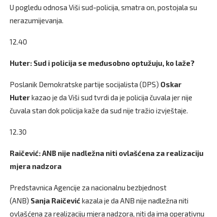
U pogledu odnosa Viši sud-policija, smatra on, postojala su
nerazumijevanja.
12.40
Huter: Sud i policija se međusobno optužuju, ko laže?
Poslanik Demokratske partije socijalista (DPS)
Oskar
Huter
kazao je da Viši sud tvrdi da je policija čuvala jer nije
čuvala stan dok policija kaže da sud nije tražio izvještaje.
12.30
Raičević: ANB nije nadležna niti ovlašćena za realizaciju
mjera nadzora
Predstavnica Agencije za nacionalnu bezbjednost
(ANB)
Sanja Raičević
kazala je da ANB nije nadležna niti
ovlašćena za realizaciju mjera nadzora, niti da ima operativnu