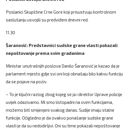
Poslanici Skupštine Crne Gore koji prisustvuju kontrolnom
saslušanju usvojili su predviđeni dnevni red.
11.30
Šaranović: Predstavnici sudske grane vlasti pokazali
nepoštovanje prema svim građanima
Ministar unutrašnjih poslova Danilo Šaranović je kazao da je
parlament mjesto gdje svi oni koji obnašaju bilo kakvu funkciju
da se pojave na poziv.
– To je ključni razlog zbog kojeg se ja i direktor Uprave policije
uvijek odazivamo. Mi smo listopadni na ovim funkcijama,
možemo biti smijenjeni svakog danas. Sudije imaju stalne
funkcije. Očigledno je da ovakvo ponašanje sudske grane
vlasti je da su nedodirljivi. Oni su time pokazali nepoštovanje