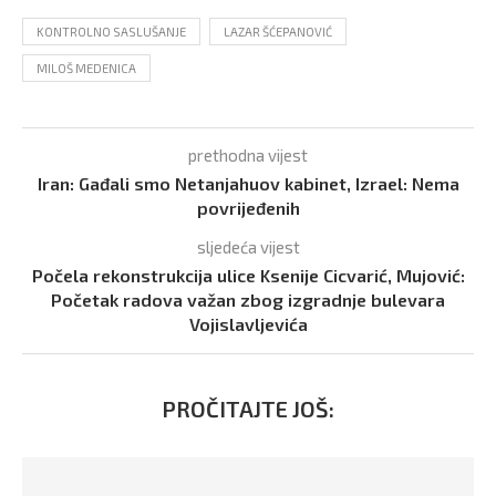
KONTROLNO SASLUŠANJE
LAZAR ŠĆEPANOVIĆ
MILOŠ MEDENICA
prethodna vijest
Iran: Gađali smo Netanjahuov kabinet, Izrael: Nema
povrijeđenih
sljedeća vijest
Počela rekonstrukcija ulice Ksenije Cicvarić, Mujović:
Početak radova važan zbog izgradnje bulevara
Vojislavljevića
PROČITAJTE JOŠ: