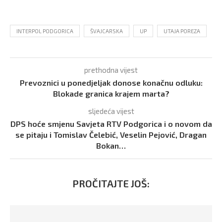
INTERPOL PODGORICA
ŠVAJCARSKA
UP
UTAJA POREZA
prethodna vijest
Prevoznici u ponedjeljak donose konačnu odluku:
Blokade granica krajem marta?
sljedeća vijest
DPS hoće smjenu Savjeta RTV Podgorica i o novom da
se pitaju i Tomislav Čelebić, Veselin Pejović, Dragan
Bokan…
PROČITAJTE JOŠ: