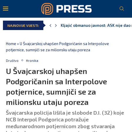
Kljajić obmanuo javnost: ASK nije dao 
NAJNOVIJE VIJESTI:
Home
»
U Švajcarskoj uhapšen Podgoričanin sa Interpolove
potjernice, sumnjiči se za milionsku utaju poreza
Društvo
Hronika
U Švajcarskoj uhapšen
Podgoričanin sa Interpolove
potjernice, sumnjiči se za
milionsku utaju poreza
Švajcarska policija lišila je slobode D.I. (32) koje
NCB Interpol Podgorica potražuje
međunarodnom potjernicom zbog stvaranja