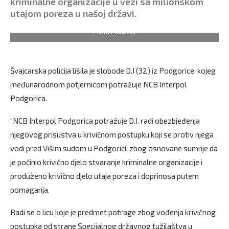
kriminalne organizacije u vezi sa milionskom
utajom poreza u našoj državi.
Foto: Pixabay
Švajcarska policija lišila je slobode D.I (32) iz Podgorice, kojeg
međunarodnom potjernicom potražuje NCB Interpol
Podgorica.
“NCB Interpol Podgorica potražuje D.I. radi obezbjeđenja
njegovog prisustva u krivičnom postupku koji se protiv njega
vodi pred Višim sudom u Podgorici, zbog osnovane sumnje da
je počinio krivično djelo stvaranje kriminalne organizacije i
produženo krivično djelo utaja poreza i doprinosa putem
pomaganja.
Radi se o licu koje je predmet potrage zbog vođenja krivičnog
postupka od strane Specijalnog državnog tužilaštva u