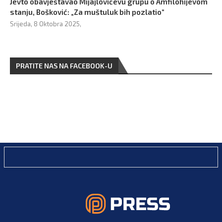
Jevto obavještavao Mijajlovićevu grupu o Amfilohijevom
stanju, Bošković: „Za muštuluk bih pozlatio“
Srijeda, 8 Oktobra 2025,
PRATITE NAS NA FACEBOOK-U