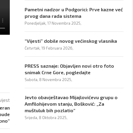
Pametni nadzor u Podgorici: Prve kazne već
prvog dana rada sistema
Ponedjeljak, 17 Novembra 2025,
“Vijesti” dobile novog većinskog vlasnika
Četvrtak, 19 Februara 2026,
PRESS saznaje: Objavljen novi otro foto
snimak Crne Gore, pogledajte
Subota, 8 Novembra 2025,
Jevto obavještavao Mijajlovićevu grupu o
vijest
Amfilohijevom stanju, Bošković: „Za
heran
muštuluk bih pozlatio“
 bude
Srijeda, 8 Oktobra 2025,
bno“