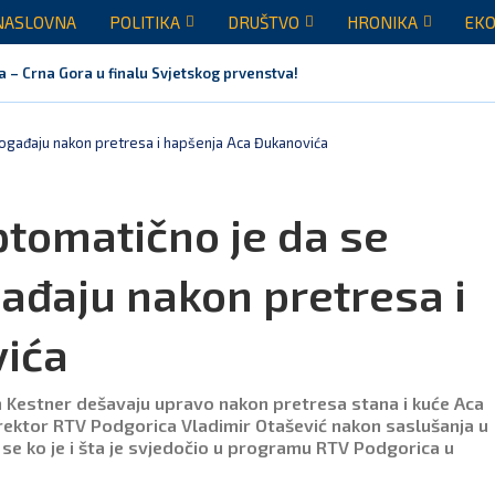
NASLOVNA
POLITIKA
DRUŠTVO
HRONIKA
EKO
a – Crna Gora u finalu Svjetskog prvenstva!
događaju nakon pretresa i hapšenja Aca Đukanovića
ptomatično je da se
gađaju nakon pretresa i
ića
an Kestner dešavaju upravo nakon pretresa stana i kuće Aca
irektor RTV Podgorica Vladimir Otašević nakon saslušanja u
 se ko je i šta je svjedočio u programu RTV Podgorica u