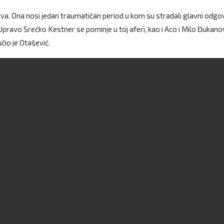
tva. Ona nosi jedan traumatičan period u kom su stradali glavni odgo
Upravo Srećko Kestner se pominje u toj aferi, kao i Aco i Milo Đukanov
čio je Otašević.