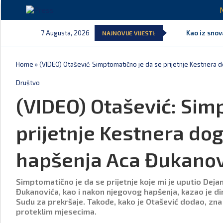
7 Augusta, 2026
Kao iz snov
NAJNOVIJE VIJESTI:
Home
»
(VIDEO) Otašević: Simptomatično je da se prijetnje Kestnera 
Društvo
(VIDEO) Otašević: Sim
prijetnje Kestnera do
hapšenja Aca Đukanov
Simptomatično je da se prijetnje koje mi je uputio Dej
Đukanovića, kao i nakon njegovog hapšenja, kazao je d
Sudu za prekršaje. Takođe, kako je Otašević dodao, zna
proteklim mjesecima.