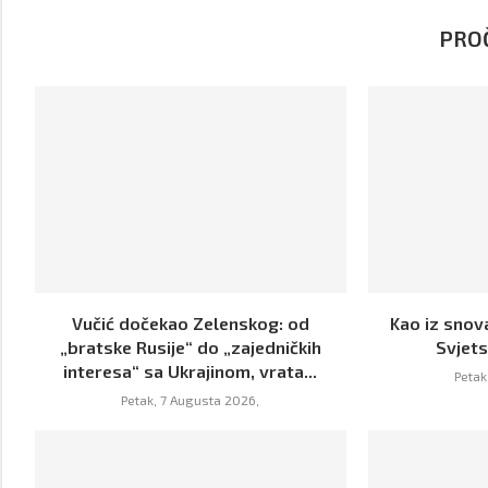
PROČ
Vučić dočekao Zelenskog: od
Kao iz snova
„bratske Rusije“ do „zajedničkih
Svjet
interesa“ sa Ukrajinom, vrata...
Petak
Petak, 7 Augusta 2026,