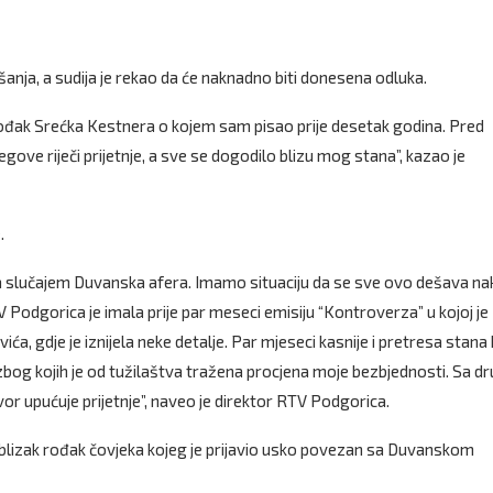
nja, a sudija je rekao da će naknadno biti donesena odluka.
i rođak Srećka Kestnera o kojem sam pisao prije desetak godina. Pred
ove riječi prijetnje, a sve se dogodilo blizu mog stana”, kazao je
.
je sa slučajem Duvanska afera. Imamo situaciju da se sve ovo dešava n
 Podgorica je imala prije par meseci emisiju “Kontroverza” u kojoj je
ća, gdje je iznijela neke detalje. Par mjeseci kasnije i pretresa stana
, zbog kojih je od tužilaštva tražena procjena moje bezbjednosti. Sa d
r upućuje prijetnje”, naveo je direktor RTV Podgorica.
je blizak rođak čovjeka kojeg je prijavio usko povezan sa Duvanskom