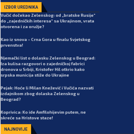
IZBOR UREDNIKA
Vučić dočekao Zelenskog: od „bratske Rusije“
do „zajedničkih interesa“ sa Ukrajinom, vrata
otvorena i za oružje?
Kao iz snova – Crna Gora u finalu Svjetskog
prvenstva!
Njemački list o dolasku Zelenskog u Beograd:
Iza kulisa razgovori o zajedničkoj fabrici
dronova u Srbiji, Kristofer Hil otkrio kako
srpska municija stiže do Ukrajine
Pejak: Hoće li Milan Knežević i Vučića nazvati
izdajnikom zbog dolaska Zelenskog u
Beograd?
Koprivica: Ko ide Amfilohijevim putem, ne
skreće sa Hristove staze!
NAJNOVIJE