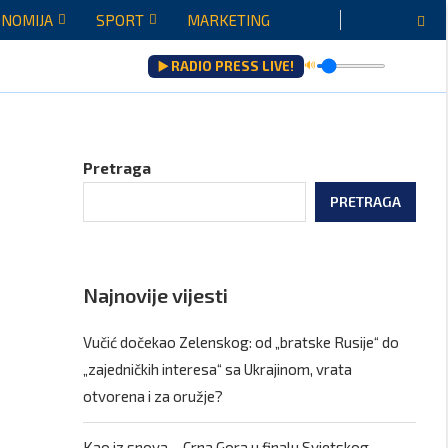
NOMIJA
SPORT
MARKETING
▶️ RADIO PRESS LIVE!
🔊
Pretraga
PRETRAGA
Najnovije vijesti
Vučić dočekao Zelenskog: od „bratske Rusije“ do
„zajedničkih interesa“ sa Ukrajinom, vrata
otvorena i za oružje?
Kao iz snova – Crna Gora u finalu Svjetskog