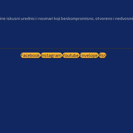
ne iskusni urednici i novinari koji beskompromisno, otvoreno i nedvosmis
Facebook
Instagram
Youtube
Envelope
Rss