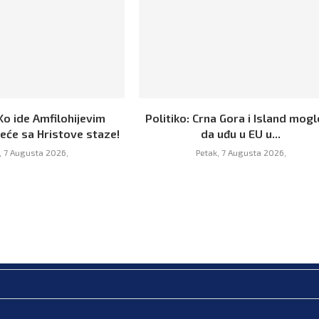
Ko ide Amfilohijevim
Politiko: Crna Gora i Island mogl
eće sa Hristove staze!
da uđu u EU u...
, 7 Augusta 2026,
Petak, 7 Augusta 2026,