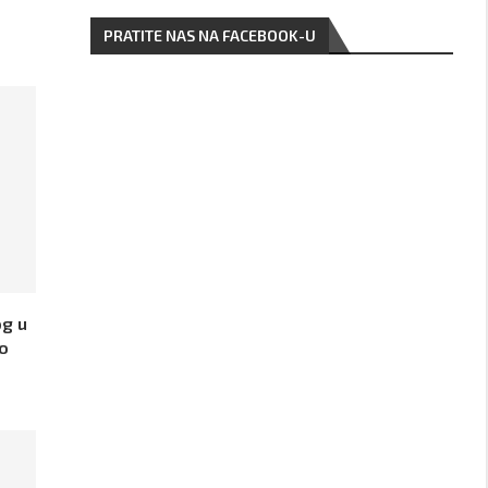
PRATITE NAS NA FACEBOOK-U
og u
 o