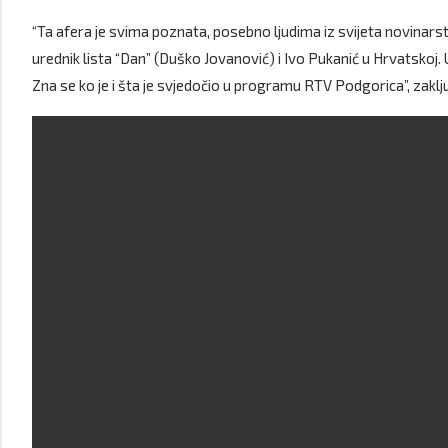
“Ta afera je svima poznata, posebno ljudima iz svijeta novinars
urednik lista “Dan” (Duško Jovanović) i Ivo Pukanić u Hrvatskoj. 
Zna se ko je i šta je svjedočio u programu RTV Podgorica”, zaklju