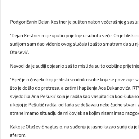
Podgoričanin Dejan Kestner je pušten nakon večerašnjeg sasluša
“Dejan Kestner mi je uputio prijetnje u subotu veče. On je blisk
sudijom sam dao viđenje ovog slučaja i zašto smatram da su njeg
Otašević.
Navodi da je sudiji objasnio zašto misli da su to ozbiljne prijetnje
“Riječ je o čovjeku koji je bliski srodnik osobe koja se povezu
što je došlo do pretresa, a zatim i hapšenja Aca Đukanovića. RTV
svjedočila Ana Pešukić koja je radila kao vaspitačica kod Đukanovi
u kojoj je Pešukić radila, od tada se dešavaju neke čudne stvari
strane imamo situaciju da mi čovjek sa kojim nisam imao razgovo
Kako je Otašević naglasio, na suđenju je jasno kazao sudiji da 
aferom.