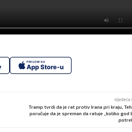
PREUZMI NA
y
App Store-u
sljedeća 
Tramp tvrdi da je rat protiv Irana pri kraju, Te
poručuje da je spreman da ratuje „koliko god
potre