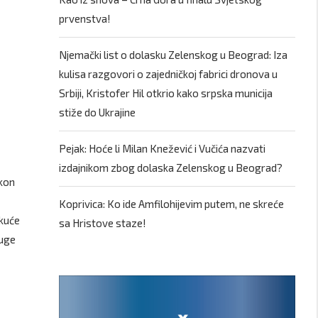
prvenstva!
Njemački list o dolasku Zelenskog u Beograd: Iza
kulisa razgovori o zajedničkoj fabrici dronova u
Srbiji, Kristofer Hil otkrio kako srpska municija
stiže do Ukrajine
Pejak: Hoće li Milan Knežević i Vučića nazvati
izdajnikom zbog dolaska Zelenskog u Beograd?
akon
Koprivica: Ko ide Amfilohijevim putem, ne skreće
 kuće
sa Hristove staze!
ruge