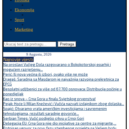
Hronika
Ekonomija
Sport
Marketing
Pretraga
9 Augusta, 2026
Najnovije vijesti:
Na proslavi Vučjeg Dola razgovarano o Bokokotorskoj eparhiji i
mogućem razrješenju...
Perić: Ili nova većina ili izbori, ovako više ne može
Dragaš: Saradnja sa Masdarom je najvažnija razvojna prekretnica za
EPCG
Besplatni udžbenici za više od 67.700 osnovaca: Distribucija počinje u
ponedjeljak
Kao iz snova – Crna Gora u finalu Svjetskog prvenstva!
Pejak: Hoće li Milan Knežević i Vučića nazvati izdajnikom zbog dolaska...
Spajić: Otvaramo vrata američkim investicijama i savremenim
tehnologijama, rezultati saradnje govoriće...
Serbian Times: Vučić podijelio crkvu u Crnoj Gori
Delegacija EU: Crna Gora nije dio inicijative za centre za migrante,...
Potpisan ugovor za prvu fazu stambenog projekta na Veljem brdu