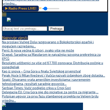
vrijednu...
▶️ Radio Press LIVE!
🔊
Pretraga
Najnovije vijesti:
Na proslavi Vučjeg Dola razgovarano o Bokokotorskoj eparhiji i
mogućem razrješenju...
Perić: Ili nova većina ili izbori, ovako više ne može
Dragaš: Saradnja sa Masdarom je najvažnija razvojna prekretnica za
EPCG
Besplatni udžbenici za više od 67.700 osnovaca: Distribucija počinje u
ponedjeljak
Kao iz snova – Crna Gora u finalu Svjetskog prvenstva!
Pejak: Hoće li Milan Knežević i Vučića nazvati izdajnikom zbog dolaska...
Spajić: Otvaramo vrata američkim investicijama i savremenim
tehnologijama, rezultati saradnje govoriće...
Serbian Times: Vučić podijelio crkvu u Crnoj Gori
Delegacija EU: Crna Gora nije dio inicijative za centre za migrante,...
Potpisan ugovor za prvu fazu stambenog projekta na Veljem brdu
vrijednu...