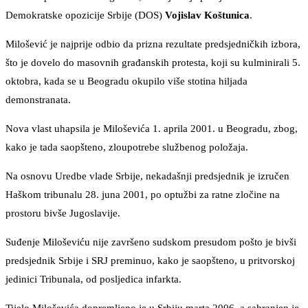
Demokratske opozicije Srbije (DOS)
Vojislav Koštunica
.
Milošević je najprije odbio da prizna rezultate predsjedničkih izbora,
što je dovelo do masovnih građanskih protesta, koji su kulminirali 5.
oktobra, kada se u Beogradu okupilo više stotina hiljada
demonstranata.
Nova vlast uhapsila je Miloševića 1. aprila 2001. u Beogradu, zbog,
kako je tada saopšteno, zloupotrebe službenog položaja.
Na osnovu Uredbe vlade Srbije, nekadašnji predsjednik je izručen
Haškom tribunalu 28. juna 2001, po optužbi za ratne zločine na
prostoru bivše Jugoslavije.
Suđenje Miloševiću nije završeno sudskom presudom pošto je bivši
predsjednik Srbije i SRJ preminuo, kako je saopšteno, u pritvorskoj
jedinici Tribunala, od posljedica infarkta.