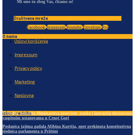
Mi smo tu zbog Vas, čitamo se!
Društvene mreže
Facebook
Instagram
Youtube
Envelope
Rss
O nama
Uslovi korišćenja
Impressum
Privacy policy
Marketing
Naslovna
Izbor urednika
Vrijedna donacija Ministarstva prosvjete, nauke i inovacija obrazovno-
vaspitnim ustanovama u Crnoj Gori
Poslanica jajima gađala Aljbina Kurtija, opet prekinuta konstitutivna
sjednica parlamenta u Prištini