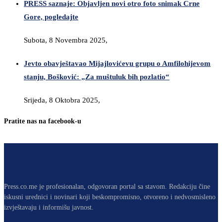
PRESS saznaje: Objavljen novi otro foto snimak Crne
Gore, pogledajte
Subota, 8 Novembra 2025,
Jevto obavještavao Mijajlovićevu grupu o Amfilohijevom
stanju, Bošković: „Za muštuluk bih pozlatio“
Srijeda, 8 Oktobra 2025,
Pratite nas na facebook-u
Press.co.me je profesionalan, odgovoran portal sa stavom. Redakciju čine
iskusni urednici i novinari koji beskompromisno, otvoreno i nedvosmisleno
izvještavaju i informišu javnost.