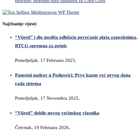
Bugarin: Migranti nisu opasnost za Crnu Goru
Najčitanije vijesti:
“Vijesti” i dio medija odbijaju povećanje plata zaposlenima,
RTCG spremna za potpis
Ponedjeljak, 17 Februara 2025,
Pametni nadzor u Podgorici: Prve kazne već prvog dana
rada sistema
Ponedjeljak, 17 Novembra 2025,
“Vijesti” dobile novog većinskog vlasnika
Četvrtak, 19 Februara 2026,