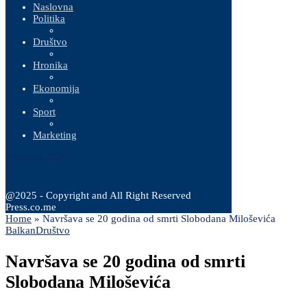
Naslovna
Politika
Društvo
Hronika
Ekonomija
Sport
Marketing
9 Augusta, 2026
@2025 - Copyright and All Right Reserved
Press.co.me
Home
»
Navršava se 20 godina od smrti Slobodana Miloševića
Balkan
Društvo
Navršava se 20 godina od smrti
Slobodana Miloševića