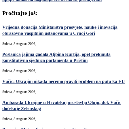
Pročitajte još:
Vrijedna donacija Ministarstva prosvjete, nauke i inovacija
obrazovno-vaspitnim ustanovama u Crnoj Gori
Subota, 8 Augusta 2026,
Poslanica jajima gađala Aljbina Kurtija, opet prekinuta
konstitutivna sjednica parlamenta u Prištini
Subota, 8 Augusta 2026,
Vučić: Ukrajini nikada nećemo praviti problem na putu ka EU
Subota, 8 Augusta 2026,
Ambasada Ukrajine u Hrvatskoj proslavlja Oluju, dok Vučić
dočekuje Zelenskog
Subota, 8 Augusta 2026,