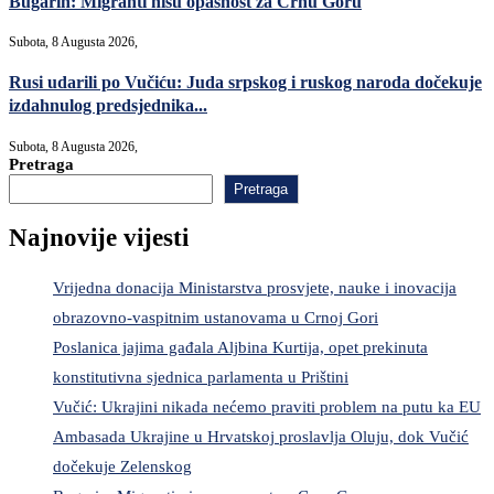
Bugarin: Migranti nisu opasnost za Crnu Goru
Subota, 8 Augusta 2026,
Rusi udarili po Vučiću: Juda srpskog i ruskog naroda dočekuje
izdahnulog predsjednika...
Subota, 8 Augusta 2026,
Pretraga
Pretraga
Najnovije vijesti
Vrijedna donacija Ministarstva prosvjete, nauke i inovacija
obrazovno-vaspitnim ustanovama u Crnoj Gori
Poslanica jajima gađala Aljbina Kurtija, opet prekinuta
konstitutivna sjednica parlamenta u Prištini
Vučić: Ukrajini nikada nećemo praviti problem na putu ka EU
Ambasada Ukrajine u Hrvatskoj proslavlja Oluju, dok Vučić
dočekuje Zelenskog