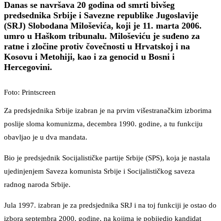
Danas se navršava 20 godina od smrti bivšeg
predsednika Srbije i Savezne republike Jugoslavije
(SRJ) Slobodana Miloševića, koji je 11. marta 2006.
umro u Haškom tribunalu. Miloševiću je suđeno za
ratne i zločine protiv čovečnosti u Hrvatskoj i na
Kosovu i Metohiji, kao i za genocid u Bosni i
Hercegovini.
Foto: Printscreen
Za predsjednika Srbije izabran je na prvim višestranačkim izborima
poslije sloma komunizma, decembra 1990. godine, a tu funkciju
obavljao je u dva mandata.
Bio je predsjednik Socijalističke partije Srbije (SPS), koja je nastala
ujedinjenjem Saveza komunista Srbije i Socijalističkog saveza
radnog naroda Srbije.
Jula 1997. izabran je za predsjednika SRJ i na toj funkciji je ostao do
izbora septembra 2000. godine, na kojima je pobijedio kandidat