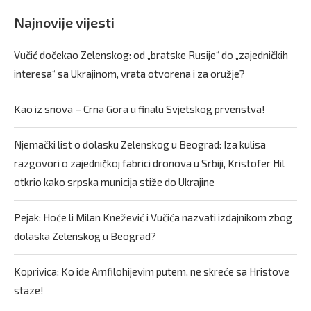
Najnovije vijesti
Vučić dočekao Zelenskog: od „bratske Rusije“ do „zajedničkih
interesa“ sa Ukrajinom, vrata otvorena i za oružje?
Kao iz snova – Crna Gora u finalu Svjetskog prvenstva!
Njemački list o dolasku Zelenskog u Beograd: Iza kulisa
razgovori o zajedničkoj fabrici dronova u Srbiji, Kristofer Hil
otkrio kako srpska municija stiže do Ukrajine
Pejak: Hoće li Milan Knežević i Vučića nazvati izdajnikom zbog
dolaska Zelenskog u Beograd?
Koprivica: Ko ide Amfilohijevim putem, ne skreće sa Hristove
staze!