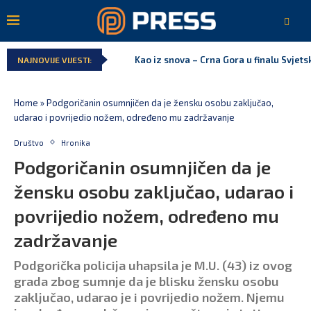
Kao iz snova – Crna Gora u finalu Svjet
NAJNOVIJE VIJESTI:
Home
»
Podgoričanin osumnjičen da je žensku osobu zaključao,
udarao i povrijedio nožem, određeno mu zadržavanje
Društvo
Hronika
Podgoričanin osumnjičen da je
žensku osobu zaključao, udarao i
povrijedio nožem, određeno mu
zadržavanje
Podgorička policija uhapsila je M.U. (43) iz ovog
grada zbog sumnje da je blisku žensku osobu
zaključao, udarao je i povrijedio nožem. Njemu