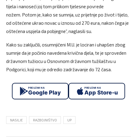
tijela i nanoseći joj tom prilikom tjelesne povrede
nožem. Potom je, kako se sumnja, uz prijetnje po život i tijelo,
od oštećene ukrao novac u iznosu od 270 eura, nakon čega je
oštećena uspjela da pobjegne”, naglasili su.
Kako su zaključili, osumnjičeni M.U. je lociran i uhapšen zbog
sumnje da je počinio navedena krivična djela, te je sproveden
državnom tužiocu u Osnovnom državnom tužilaštvu u
Podgorici, koji mu je odredio zadržavanje do 72 časa.
PREUZMI NA
PREUZMI NA
Google Play
App Store-u
NASILJE
RAZBOJNIŠTVO
UP