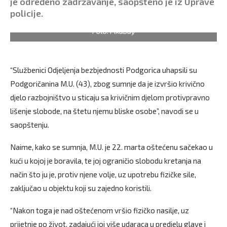
je određeno zadržavanje, saopšteno je iz Uprave
policije.
Foto: Pixabay
“Službenici Odjeljenja bezbjednosti Podgorica uhapsili su
Podgoričanina M.U. (43), zbog sumnje da je izvršio krivično
djelo razbojništvo u sticaju sa krivičnim djelom protivpravno
lišenje slobode, na štetu njemu bliske osobe”, navodi se u
saopštenju.
Naime, kako se sumnja, M.U. je 22. marta oštećenu sačekao u
kući u kojoj je boravila, te joj ograničio slobodu kretanja na
način što ju je, protiv njene volje, uz upotrebu fizičke sile,
zaključao u objektu koji su zajedno koristili.
“Nakon toga je nad oštećenom vršio fizičko nasilje, uz
prijetnje po život, zadajući joj više udaraca u predjelu glave i