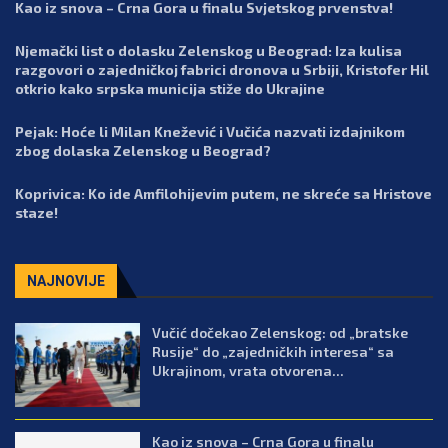
Kao iz snova – Crna Gora u finalu Svjetskog prvenstva!
Njemački list o dolasku Zelenskog u Beograd: Iza kulisa
razgovori o zajedničkoj fabrici dronova u Srbiji, Kristofer Hil
otkrio kako srpska municija stiže do Ukrajine
Pejak: Hoće li Milan Knežević i Vučića nazvati izdajnikom
zbog dolaska Zelenskog u Beograd?
Koprivica: Ko ide Amfilohijevim putem, ne skreće sa Hristove
staze!
NAJNOVIJE
Vučić dočekao Zelenskog: od „bratske
Rusije“ do „zajedničkih interesa“ sa
Ukrajinom, vrata otvorena...
Kao iz snova – Crna Gora u finalu