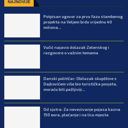
NAJNOVIJE
Potpisan ugovor za prvu fazu stambenog
projekta na Veljem brdu vrijednu 40
miliona...
Vučić najavio dolazak Zelenskog i
razgovore o važnim temama
Danski političar: Obilazak skupštine s
Dajkovićem više bio turistička posjeta,
moraću biti pažljiviji...
Od sjutra: Za nevezivanje pojasa kazna
150 eura, plaćanje i na licu mjesta