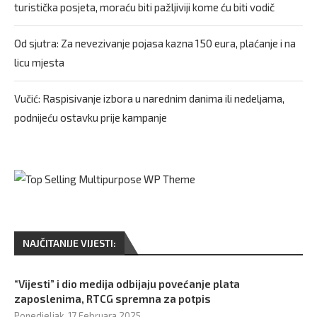
turistička posjeta, moraću biti pažljiviji kome ću biti vodič
Od sjutra: Za nevezivanje pojasa kazna 150 eura, plaćanje i na
licu mjesta
Vučić: Raspisivanje izbora u narednim danima ili nedeljama,
podnijeću ostavku prije kampanje
NAJČITANIJE VIJESTI:
“Vijesti” i dio medija odbijaju povećanje plata
zaposlenima, RTCG spremna za potpis
Ponedjeljak, 17 Februara 2025,