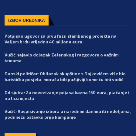
IZBOR UREDNIKA
Potpisan ugovor za prvu fazu stambenog projekta na
Veljem brdu vrijednu 40 miliona eura
Vučić najavio dolazak Zelenskog i razgovore o važnim
temama
Danski političar: Obilazak skupštine s Dajkovićem više bio
turistička posjeta, moraću biti pažljiviji kome ću biti vodič
Od sjutra: Za nevezivanje pojasa kazna 150 eura, plaćanje i
na licu mjesta
Vučić: Raspisivanje izbora u narednim danima ili nedeljama,
podnijeću ostavku prije kampanje