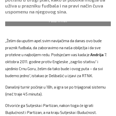
uživa u prazniku fudbala i na pravi način čuva
uspomenu na njegovog sina.
Foto: RTNK
„Želim da uputim apel svim navijačima da danas ovo bude
praznik fudbala, da zaboravimo na naša obilježja i da sve
protekne u najboljem redu. Podsjećam vas kada je
Andrija
7.
oktobra 2011. godine protiv Engleske „zagrlio stativu“ i
ujedinio Crnu Goru, želim da tako bude i ovog puta – da svi
budemo jedno“, istakao je Delibašić u izjavi za RTNK.
Današnji turnir počinje u 18h, a igra se po trijagonal sistemu
(meč traje 45 minuta).
Otvoriće ga Sutjeska i Partizan, nakon toga će igrati
Bujdućnost i Partizan, a na kraju Sutjeska i Budućnost.