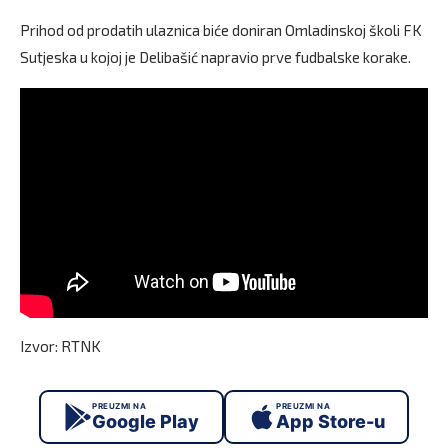
Prihod od prodatih ulaznica biće doniran Omladinskoj školi FK
Sutjeska u kojoj je Delibašić napravio prve fudbalske korake.
Izvor: RTNK
PREUZMI NA
PREUZMI NA
Google Play
App Store-u