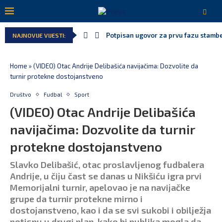
Potpisan ugovor za prvu fazu stamben
NAJNOVIJE VIJESTI:
Home
»
(VIDEO) Otac Andrije Delibašića navijačima: Dozvolite da
turnir protekne dostojanstveno
Društvo
Fudbal
Sport
(VIDEO) Otac Andrije Delibašića
navijačima: Dozvolite da turnir
protekne dostojanstveno
Slavko Delibašić, otac proslavljenog fudbalera
Andrije, u čiju čast se danas u Nikšiću igra prvi
Memorijalni turnir, apelovao je na navijačke
grupe da turnir protekne mirno i
dostojanstveno, kao i da se svi sukobi i obilježja
potisnu u drugi plan, kako bi publika mogla da