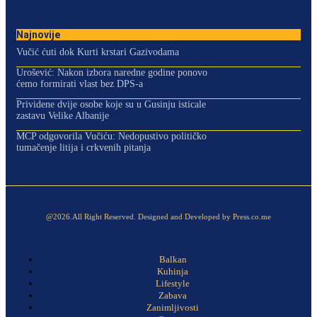
Najnovije
Vučić ćuti dok Kurti krstari Gazivodama
Urošević: Nakon izbora naredne godine ponovo
ćemo formirati vlast bez DPS-a
Prividene dvije osobe koje su u Gusinju isticale
zastavu Velike Albanije
MCP odgovorila Vučiću: Nedopustivo političko
tumačenje litija i crkvenih pitanja
@2026.All Right Reserved. Designed and Developed by Press.co.me
Balkan
Kuhinja
Lifestyle
Zabava
Zanimljivosti