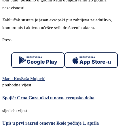
tom putu, posebno u godini kada obilježavamo 20 godina
nezavisnosti.
Zaključak susreta je jasan evropski put zahtijeva zajedništvo,
kompromis i aktivno učešće svih društvenih aktera.
Press
PREUZMI NA
PREUZMI NA
Google Play
App Store-u
Marta Kos
Saša Mujović
prethodna vijest
Spajić: Crna Gora ulazi u novo, evropsko doba
sljedeća vijest
Upis u prvi razred osnovne škole počinje 1. aprila