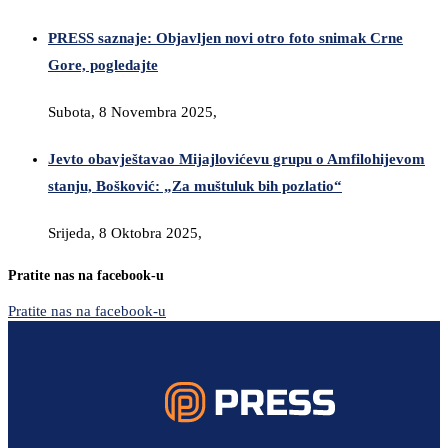
PRESS saznaje: Objavljen novi otro foto snimak Crne
Gore, pogledajte
Subota, 8 Novembra 2025,
Jevto obavještavao Mijajlovićevu grupu o Amfilohijevom
stanju, Bošković: „Za muštuluk bih pozlatio“
Srijeda, 8 Oktobra 2025,
Pratite nas na facebook-u
Pratite nas na facebook-u