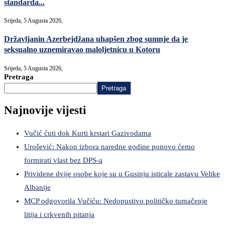
standarda...
Srijeda, 5 Augusta 2026,
Državljanin Azerbejdžana uhapšen zbog sumnje da je
seksualno uznemiravao maloljetnicu u Kotoru
Srijeda, 5 Augusta 2026,
Pretraga
Pretraga
Najnovije vijesti
Vučić ćuti dok Kurti krstari Gazivodama
Urošević: Nakon izbora naredne godine ponovo ćemo
formirati vlast bez DPS-a
Prividene dvije osobe koje su u Gusinju isticale zastavu Velike
Albanije
MCP odgovorila Vučiću: Nedopustivo političko tumačenje
litija i crkvenih pitanja