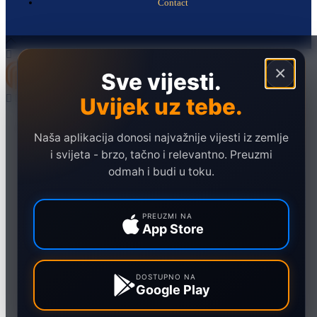
Contact
×
Sve vijesti.
Uvijek uz tebe.
Naslovna
Politika
Naša aplikacija donosi najvažnije vijesti iz zemlje
i svijeta - brzo, tačno i relevantno. Preuzmi
Društvo
odmah i budi u toku.
Hronika
Ekonomija
PREUZMI NA
App Store
Sport
Marketing
DOSTUPNO NA
Google Play