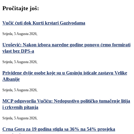
Pročitajte još:
Vučić ćuti dok Kurti krstari Gazivodama
Srijeda, 5 Augusta 2026,
Urošević: Nakon izbora naredne godine ponovo ćemo formirati
vlast bez DPS-a
Srijeda, 5 Augusta 2026,
Prividene dvije osobe koje su u Gusinju isticale zastavu Velike
Albanije
Srijeda, 5 Augusta 2026,
MCP odgovorila Vučiću: Nedopustivo političko tumačenje litija
i crkvenih pitanja
Srijeda, 5 Augusta 2026,
Crna Gora za 19 godina stigla sa 36% na 54% prosjeka