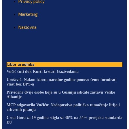
Privacy policy
Marketing
Naslovna
Izbor urednika
Vučić ćuti dok Kurti krstari Gazivodama
Urošević: Nakon izbora naredne godine ponovo ćemo formirati
vlast bez DPS-a
Prividene dvije osobe koje su u Gusinju isticale zastavu Velike
Albanije
MCP odgovorila Vučiću: Nedopustivo političko tumačenje litija i
crkvenih pitanja
Crna Gora za 19 godina stigla sa 36% na 54% prosjeka standarda
EU