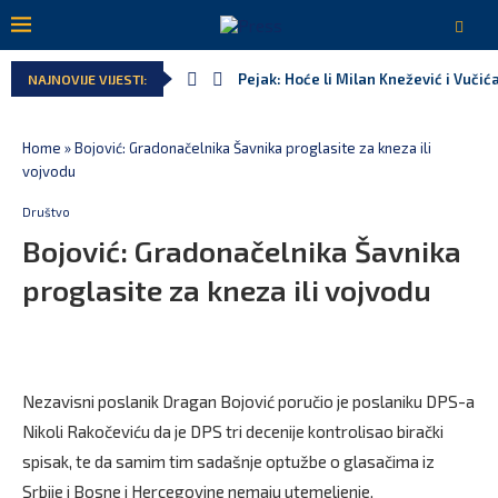
Pejak: Hoće li Milan Knežević i Vučić
NAJNOVIJE VIJESTI:
Home
»
Bojović: Gradonačelnika Šavnika proglasite za kneza ili
vojvodu
Društvo
Bojović: Gradonačelnika Šavnika
proglasite za kneza ili vojvodu
Nezavisni poslanik Dragan Bojović poručio je poslaniku DPS-a
Nikoli Rakočeviću da je DPS tri decenije kontrolisao birački
spisak, te da samim tim sadašnje optužbe o glasačima iz
Srbije i Bosne i Hercegovine nemaju utemeljenje.