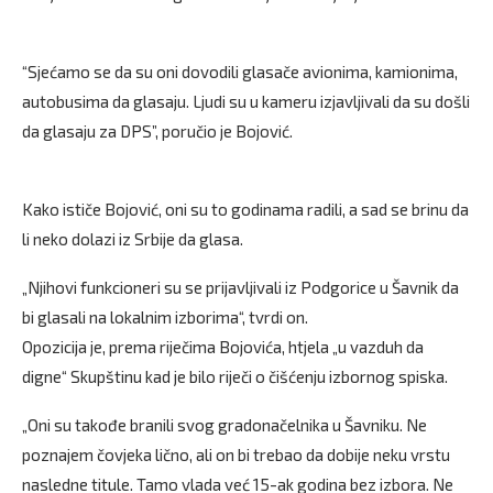
“Sjećamo se da su oni dovodili glasače avionima, kamionima,
autobusima da glasaju. Ljudi su u kameru izjavljivali da su došli
da glasaju za DPS”, poručio je Bojović.
Kako ističe Bojović, oni su to godinama radili, a sad se brinu da
li neko dolazi iz Srbije da glasa.
„Njihovi funkcioneri su se prijavljivali iz Podgorice u Šavnik da
bi glasali na lokalnim izborima“, tvrdi on.
Opozicija je, prema riječima Bojovića, htjela „u vazduh da
digne“ Skupštinu kad je bilo riječi o čišćenju izbornog spiska.
„Oni su takođe branili svog gradonačelnika u Šavniku. Ne
poznajem čovjeka lično, ali on bi trebao da dobije neku vrstu
nasledne titule. Tamo vlada već 15-ak godina bez izbora. Ne