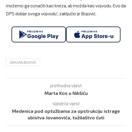
možemo ga označiti kao kneza, ali možda kao vojvodu. Evo da
DPS dobije svoga vojvodu“, zaključio je Bojović.
PREUZMI NA
PREUZMI NA
Google Play
App Store-u
DRAGAN BOJOVIĆ
prethodna vijest
Marta Kos u Nikšiću
sljedeća vijest
Medenica pod optužbama za opstrukciju istrage
ubistva Jovanovića, tužilaštvo ćuti