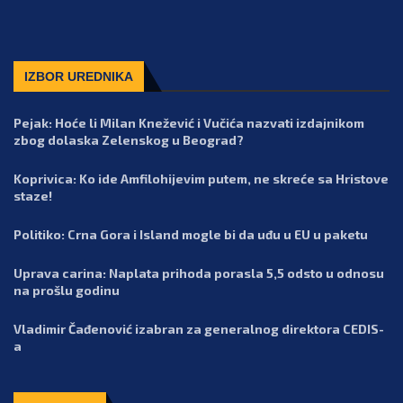
IZBOR UREDNIKA
Pejak: Hoće li Milan Knežević i Vučića nazvati izdajnikom
zbog dolaska Zelenskog u Beograd?
Koprivica: Ko ide Amfilohijevim putem, ne skreće sa Hristove
staze!
Politiko: Crna Gora i Island mogle bi da uđu u EU u paketu
Uprava carina: Naplata prihoda porasla 5,5 odsto u odnosu
na prošlu godinu
Vladimir Čađenović izabran za generalnog direktora CEDIS-
a