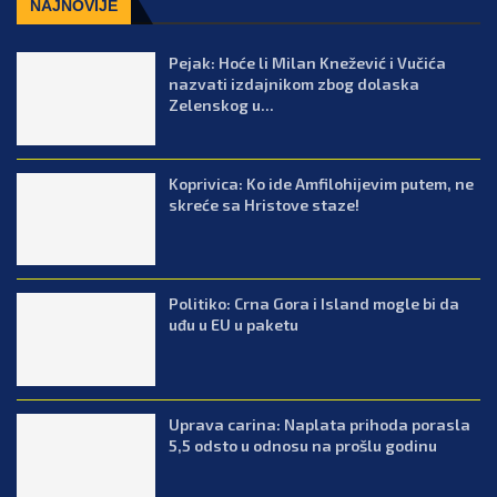
NAJNOVIJE
Pejak: Hoće li Milan Knežević i Vučića
nazvati izdajnikom zbog dolaska
Zelenskog u...
Koprivica: Ko ide Amfilohijevim putem, ne
skreće sa Hristove staze!
Politiko: Crna Gora i Island mogle bi da
uđu u EU u paketu
Uprava carina: Naplata prihoda porasla
5,5 odsto u odnosu na prošlu godinu