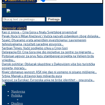
▶️ Radio Press LIVE!
Pretraga
Najnovije vijesti:
Kao iz snova – Crna Gora u finalu Svjetskog prvenstva!
Pejak: Hoće li Milan Knežević i Vučića nazvati izdajnikom zbog dolaska...
Spajić: Otvaramo vrata američkim investicijama i savremenim
tehnologijama, rezultati saradnje govoriće...
Serbian Times: Vučić podijelio crkvu u Crnoj Gori
Delegacija EU: Crna Gora nije dio inicijative za centre za migrante,...
Potpisan ugovor za prvu fazu stambenog projekta na Veljem brdu
vrijednu...
Danski političar: Obilazak skupštine s Dajkovićem više bio turistička
posjeta, moraću...
Kljajić obmanuo javnost: ASK nije dao ni usmeno ni pisano mišljenje...
Srbija: Manjak u državnoj kasi milijardu eura
Ivanović za Eurokaz: Evropska unija ne briše identitet – ona pruža...
Naslovna
Politika
Društvo