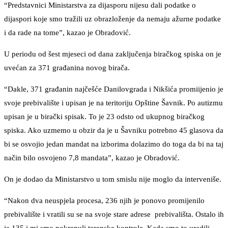
“Predstavnici Ministarstva za dijasporu nijesu dali podatke o
dijaspori koje smo tražili uz obrazloženje da nemaju ažurne podatke
i da rade na tome”, kazao je Obradović.
U periodu od šest mjeseci od dana zaključenja biračkog spiska on je
uvećan za 371 građanina novog birača.
“Dakle, 371 građanin najčešće Danilovgrada i Nikšića promiijenio je
svoje prebivalište i upisan je na teritoriju Opštine Šavnik. Po autizmu
upisan je u birački spisak. To je 23 odsto od ukupnog biračkog
spiska. Ako uzmemo u obzir da je u Šavniku potrebno 45 glasova da
bi se osvojio jedan mandat na izborima dolazimo do toga da bi na taj
način bilo osvojeno 7,8 mandata”, kazao je Obradović.
On je dodao da Ministarstvo u tom smislu nije moglo da interveniše.
“Nakon dva neuspjela procesa, 236 njih je ponovo promijenilo
prebivalište i vratili su se na svoje stare adrese prebivališta. Ostalo ih