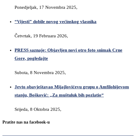
Ponedjeljak, 17 Novembra 2025,
“Vijesti” dobile novog većinskog vlasnika
Četvrtak, 19 Februara 2026,
PRESS saznaje: Objavljen novi otro foto snimak Crne
Gore, pogledajte
Subota, 8 Novembra 2025,
Jevto obavještavao Mijajlovićevu grupu o Amfilohijevom
stanju, Bošković: „Za muštuluk bih pozlatio“
Srijeda, 8 Oktobra 2025,
Pratite nas na facebook-u