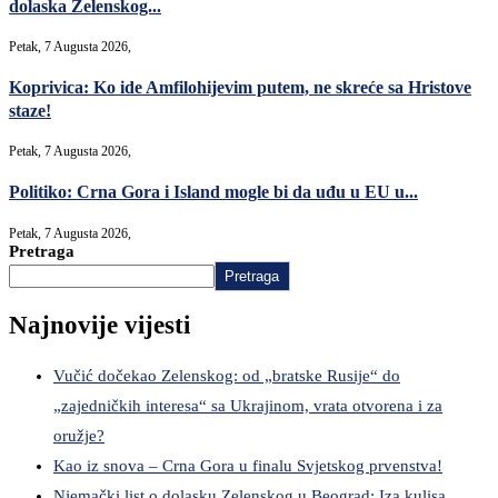
dolaska Zelenskog...
Petak, 7 Augusta 2026,
Koprivica: Ko ide Amfilohijevim putem, ne skreće sa Hristove
staze!
Petak, 7 Augusta 2026,
Politiko: Crna Gora i Island mogle bi da uđu u EU u...
Petak, 7 Augusta 2026,
Pretraga
Pretraga
Najnovije vijesti
Vučić dočekao Zelenskog: od „bratske Rusije“ do
„zajedničkih interesa“ sa Ukrajinom, vrata otvorena i za
oružje?
Kao iz snova – Crna Gora u finalu Svjetskog prvenstva!
Njemački list o dolasku Zelenskog u Beograd: Iza kulisa