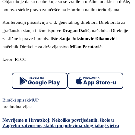
Objasnio je da su osobe koje su se vratile u opštine odakle su došle,
ponovo stekle pravo za učešće na izborima na tim teritorijama.
Konferenciji prisustvuju v. d. generalnog direktora Direktorata za
građanska stanja i lične isprave
Dragan Dašić
, načelnica Direkcije
za .lične isprave i prebivalište
Sanja Joksimović Ðikanović
i
načelnik Direkcije za državljanstvo
Milan Perutović
.
Izvor: RTCG
PREUZMI NA
PREUZMI NA
Google Play
App Store-u
Birački spisak
MUP
prethodna vijest
Nevrijeme u Hrvatskoj: Nekoliko povrijeđenih, škole u
Zagrebu zatvorene, stabla po putevima zbog jakog vjetra