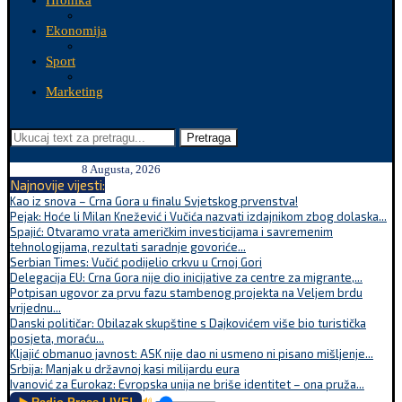
Hronika
Ekonomija
Sport
Marketing
Pretraga
8 Augusta, 2026
Najnovije vijesti:
Kao iz snova – Crna Gora u finalu Svjetskog prvenstva!
Pejak: Hoće li Milan Knežević i Vučića nazvati izdajnikom zbog dolaska...
Spajić: Otvaramo vrata američkim investicijama i savremenim
tehnologijama, rezultati saradnje govoriće...
Serbian Times: Vučić podijelio crkvu u Crnoj Gori
Delegacija EU: Crna Gora nije dio inicijative za centre za migrante,...
Potpisan ugovor za prvu fazu stambenog projekta na Veljem brdu
vrijednu...
Danski političar: Obilazak skupštine s Dajkovićem više bio turistička
posjeta, moraću...
Kljajić obmanuo javnost: ASK nije dao ni usmeno ni pisano mišljenje...
Srbija: Manjak u državnoj kasi milijardu eura
Ivanović za Eurokaz: Evropska unija ne briše identitet – ona pruža...
🔊