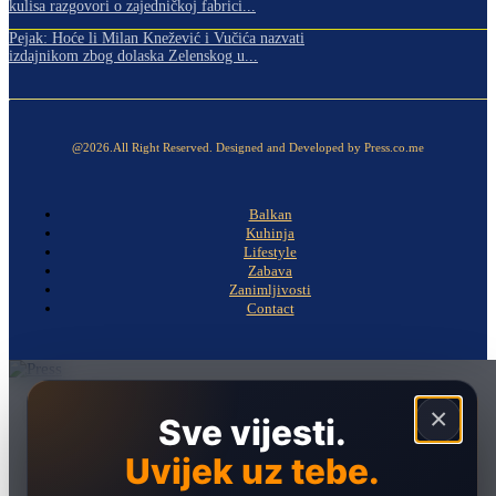
kulisa razgovori o zajedničkoj fabrici...
Pejak: Hoće li Milan Knežević i Vučića nazvati
izdajnikom zbog dolaska Zelenskog u...
@2026.All Right Reserved. Designed and Developed by Press.co.me
Balkan
Kuhinja
Lifestyle
Zabava
Zanimljivosti
Contact
Naslovna
×
Sve vijesti.
Politika
Uvijek uz tebe.
Društvo