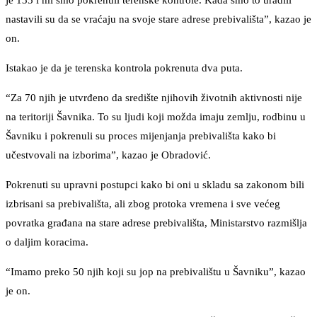
je 135 i mi smo pokrenuli terenske kontrole. Kada smo to uradili
nastavili su da se vraćaju na svoje stare adrese prebivališta”, kazao je
on.
Istakao je da je terenska kontrola pokrenuta dva puta.
“Za 70 njih je utvrđeno da središte njihovih životnih aktivnosti nije
na teritoriji Šavnika. To su ljudi koji možda imaju zemlju, rodbinu u
Šavniku i pokrenuli su proces mijenjanja prebivališta kako bi
učestvovali na izborima”, kazao je Obradović.
Pokrenuti su upravni postupci kako bi oni u skladu sa zakonom bili
izbrisani sa prebivališta, ali zbog protoka vremena i sve većeg
povratka građana na stare adrese prebivališta, Ministarstvo razmišlja
o daljim koracima.
“Imamo preko 50 njih koji su jop na prebivalištu u Šavniku”, kazao
je on.