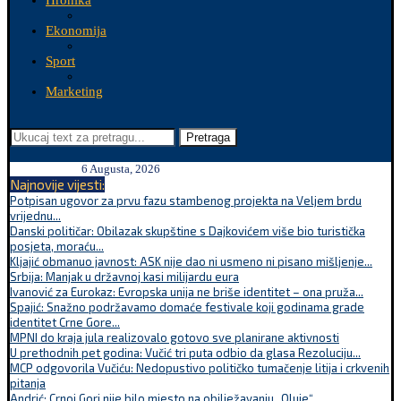
Hronika
Ekonomija
Sport
Marketing
Pretraga
6 Augusta, 2026
Najnovije vijesti:
Potpisan ugovor za prvu fazu stambenog projekta na Veljem brdu
vrijednu...
Danski političar: Obilazak skupštine s Dajkovićem više bio turistička
posjeta, moraću...
Kljajić obmanuo javnost: ASK nije dao ni usmeno ni pisano mišljenje...
Srbija: Manjak u državnoj kasi milijardu eura
Ivanović za Eurokaz: Evropska unija ne briše identitet – ona pruža...
Spajić: Snažno podržavamo domaće festivale koji godinama grade
identitet Crne Gore...
MPNI do kraja jula realizovalo gotovo sve planirane aktivnosti
U prethodnih pet godina: Vučić tri puta odbio da glasa Rezoluciju...
MCP odgovorila Vučiću: Nedopustivo političko tumačenje litija i crkvenih
pitanja
Andrić: Crnoj Gori nije bilo mjesto na obilježavanju „Oluje“