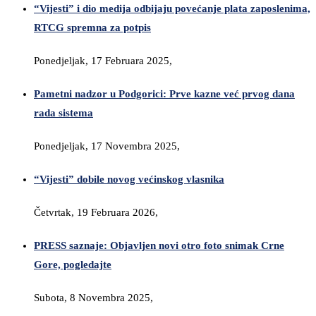
“Vijesti” i dio medija odbijaju povećanje plata zaposlenima,
RTCG spremna za potpis
Ponedjeljak, 17 Februara 2025,
Pametni nadzor u Podgorici: Prve kazne već prvog dana
rada sistema
Ponedjeljak, 17 Novembra 2025,
“Vijesti” dobile novog većinskog vlasnika
Četvrtak, 19 Februara 2026,
PRESS saznaje: Objavljen novi otro foto snimak Crne
Gore, pogledajte
Subota, 8 Novembra 2025,