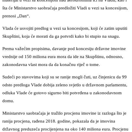
materijal u vezi sa koncesijom nad aerodromima ići na Vladu, kao i
šta će Ministarstvo saobraćaja predložiti Vladi u vezi sa koncesijom,
prenosi „Dan“.
Vlada će usvojiti predlog u vezi sa koncesijom, koji će zatim uputiti
Skupštini, koja će morati da ga potvrdi kako bi stupio na snagu.
Prema važećim propisima, davanje pod koncesiju državne imovine
vrednije od 150 miliona eura mora da ide na Skupštinu, odnosno,
zakonodavna vlast mora da da konačnu riječ o tome.
Sudeći po stavovima koji su se ranije mogli čuti, uz činjenicu da 99
odsto predloga Vlade dobija zeleno svjetlo u državnom parlamentu,
odluka Vlade će gotovo sigurno biti potvrđena u zakonodavnom
domu.
Ministarstvo saobraćaja je tražilo procjenu imovine iz razloga što je
ranija procjena, rađena 2018. godine, pokazala da je imovina
državnog preduzeća procijenjena na oko 140 miliona eura. Procjenu