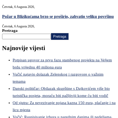
Četvrtak, 6 Augusta 2026,
Požar u Blizikućama brzo se proširio, zahvatio veliku površinu
Četvrtak, 6 Augusta 2026,
Pretraga
Pretraga
Najnovije vijesti
Potpisan ugovor za prvu fazu stambenog projekta na Veljem
brdu vrijednu 40 miliona eura
Vučić najavio dolazak Zelenskog i razgovore o važnim
temama
Danski političar: Obilazak skupštine s Dajkovićem više bio
turistička posjeta, moraću biti pažljiviji kome ću biti vodič
Od sjutra: Za nevezivanje pojasa kazna 150 eura, plaćanje i na
licu mjesta
Vučić: Raspisivanje izbora u narednim danima ili nedeljama,