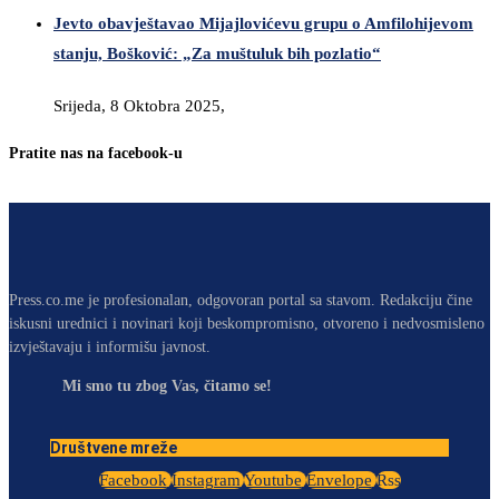
Jevto obavještavao Mijajlovićevu grupu o Amfilohijevom
stanju, Bošković: „Za muštuluk bih pozlatio“
Srijeda, 8 Oktobra 2025,
Pratite nas na facebook-u
Press.co.me je profesionalan, odgovoran portal sa stavom. Redakciju čine
iskusni urednici i novinari koji beskompromisno, otvoreno i nedvosmisleno
izvještavaju i informišu javnost.
Mi smo tu zbog Vas, čitamo se!
Društvene mreže
Facebook
Instagram
Youtube
Envelope
Rss