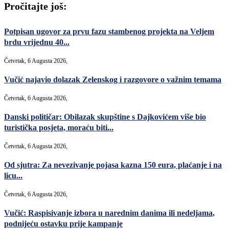
Pročitajte još:
Potpisan ugovor za prvu fazu stambenog projekta na Veljem
brdu vrijednu 40...
Četvrtak, 6 Augusta 2026,
Vučić najavio dolazak Zelenskog i razgovore o važnim temama
Četvrtak, 6 Augusta 2026,
Danski političar: Obilazak skupštine s Dajkovićem više bio
turistička posjeta, moraću biti...
Četvrtak, 6 Augusta 2026,
Od sjutra: Za nevezivanje pojasa kazna 150 eura, plaćanje i na
licu...
Četvrtak, 6 Augusta 2026,
Vučić: Raspisivanje izbora u narednim danima ili nedeljama,
podnijeću ostavku prije kampanje