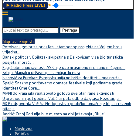
▶️ Radio Press LIVE!
🔊
Pretraga
Najnovije vijesti:
Potpisan ugovor za prvu fazu stambenog projekta na Veljem brdu
vrijednu...
Danski političar: Obilazak skupštine s Dajkovićem više bio turistička
posjeta, moraću...
Kljajić obmanuo javnost: ASK nije dao ni usmeno ni pisano mišljenje...
Srbija: Manjak u državnoj kasi milijardu eura
Ivanović za Eurokaz: Evropska unija ne briše identitet – ona pruža...
Spajić: Snažno podržavamo domaće festivale koji godinama grade
identitet Crne Gore...
MPNI do kraja jula realizovalo gotovo sve planirane aktivnosti
U prethodnih pet godina: Vučić tri puta odbio da glasa Rezoluciju...
MCP odgovorila Vučiću: Nedopustivo političko tumačenje litija i crkvenih
pitanja
Andrić: Crnoj Gori nije bilo mjesto na obilježavanju „Oluje“
Naslovna
Politika