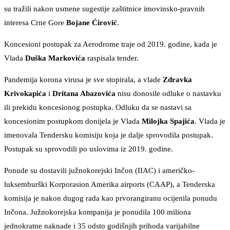
su tražili nakon usmene sugestije zaštitnice imovinsko-pravnih
interesa Crne Gore
Bojane Ćirović
.
Koncesioni postupak za Aerodrome traje od 2019. godine, kada je
Vlada
Duška Markovića
raspisala tender.
Pandemija korona virusa je sve stopirala, a vlade
Zdravka
Krivokapića
i
Dritana Abazovića
nisu donosile odluke o nastavku
ili prekidu koncesionog postupka. Odluku da se nastavi sa
koncesionim postupkom donijela je Vlada
Milojka Spajića
. Vlada je
imenovala Tendersku komisiju koja je dalje sprovodila postupak.
Postupak su sprovodili po uslovima iz 2019. godine.
Ponude su dostavili južnokorejski Inčon (IIAC) i američko-
luksemburški Korporasion Amerika airports (CAAP), a Tenderska
komisija je nakon dugog rada kao prvorangiranu ocijenila ponudu
Inčona. Južnokorejska kompanija je ponudila 100 miliona
jednokratne naknade i 35 odsto godišnjih prihoda varijabilne