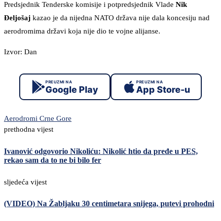
Predsjednik Tenderske komisije i potpredsjednik Vlade
Nik
Đeljošaj
kazao je da nijedna NATO država nije dala koncesiju nad
aerodromima državi koja nije dio te vojne alijanse.
Izvor: Dan
PREUZMI NA
PREUZMI NA
Google Play
App Store-u
Aerodromi Crne Gore
prethodna vijest
Ivanović odgovorio Nikoliću: Nikolić htio da pređe u PES,
rekao sam da to ne bi bilo fer
sljedeća vijest
(VIDEO) Na Žabljaku 30 centimetara snijega, putevi prohodni