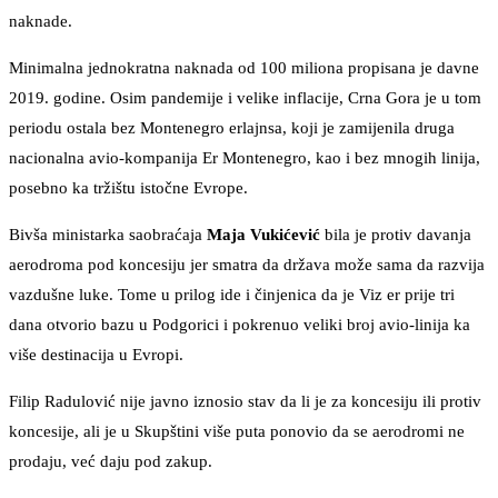
naknade.
Minimalna jednokratna naknada od 100 miliona propisana je davne
2019. godine. Osim pandemije i velike inflacije, Crna Gora je u tom
periodu ostala bez Montenegro erlajnsa, koji je zamijenila druga
nacionalna avio-kompanija Er Montenegro, kao i bez mnogih linija,
posebno ka tržištu istočne Evrope.
Bivša ministarka saobraćaja
Maja Vukićević
bila je protiv davanja
aerodroma pod koncesiju jer smatra da država može sama da razvija
vazdušne luke. Tome u prilog ide i činjenica da je Viz er prije tri
dana otvorio bazu u Podgorici i pokrenuo veliki broj avio-linija ka
više destinacija u Evropi.
Filip Radulović nije javno iznosio stav da li je za koncesiju ili protiv
koncesije, ali je u Skupštini više puta ponovio da se aerodromi ne
prodaju, već daju pod zakup.