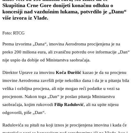
Skupština Crne Gore donijeti konačnu odluku o
koncesiji nad vazdušnim lukama, potvrdilo je „Danu“
više izvora iz Vlade.
Foto: RTCG
Prema izvorima „Dana“, imovina Aerodroma procijenjena je na
preko 200 miliona eura, ali zvaničnu potvrdu ove informacije „Dan“
nije uspio da dobije od Ministarstva saobraćaja.
Direktor Uprave za imovinu
Koča Đurišić
kazao je da su procjenu
imovine Aerodroma završili prije nekoliko dana i da je u pitanju bila
velika i ozbiljna procjena, ali nije mogao reći podatke u vezi sa
procjenom. Nakon toga „Dan“ je poslao pitanja Ministarstvu
saobraćaja, kojim rukovodi
Filip Radulović
, ali na upite nijesu
odgovorili, piše „Dan“.
Radulovića su pitali na koji iznos je procijenjena imovina i kada će