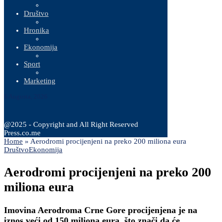
Društvo
Hronika
Ekonomija
Sport
Marketing
6 Augusta, 2026
@2025 - Copyright and All Right Reserved
Press.co.me
Home
»
Aerodromi procijenjeni na preko 200 miliona eura
Društvo
Ekonomija
Aerodromi procijenjeni na preko 200
miliona eura
Imovina Aerodroma Crne Gore procijenjena je na
iznos veći od 150 miliona eura, što znači da će