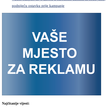
podnijeću ostavku prije kampanje
Najčitanije vijesti: