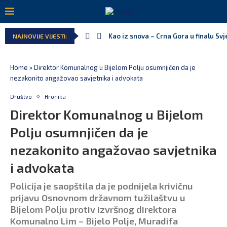
Kao iz snova – Crna Gora u finalu Sv
NAJNOVIJE VIJESTI:
Home
»
Direktor Komunalnog u Bijelom Polju osumnjičen da je
nezakonito angažovao savjetnika i advokata
Društvo
Hronika
Direktor Komunalnog u Bijelom
Polju osumnjičen da je
nezakonito angažovao savjetnika
i advokata
Policija je saopštila da je podnijela krivičnu
prijavu Osnovnom državnom tužilaštvu u
Bijelom Polju protiv izvršnog direktora
Komunalno Lim – Bijelo Polje, Muradifa