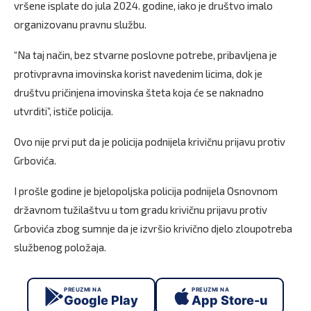
vršene isplate do jula 2024. godine, iako je društvo imalo
organizovanu pravnu službu.
“Na taj način, bez stvarne poslovne potrebe, pribavljena je
protivpravna imovinska korist navedenim licima, dok je
društvu pričinjena imovinska šteta koja će se naknadno
utvrditi”, ističe policija.
Ovo nije prvi put da je policija podnijela krivičnu prijavu protiv
Grbovića.
I prošle godine je bjelopoljska policija podnijela Osnovnom
državnom tužilaštvu u tom gradu krivičnu prijavu protiv
Grbovića zbog sumnje da je izvršio krivično djelo zloupotreba
službenog položaja.
PREUZMI NA
PREUZMI NA
Google Play
App Store-u