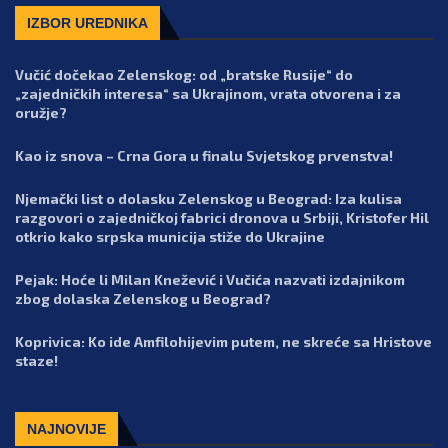
IZBOR UREDNIKA
Vučić dočekao Zelenskog: od „bratske Rusije“ do
„zajedničkih interesa“ sa Ukrajinom, vrata otvorena i za
oružje?
Kao iz snova – Crna Gora u finalu Svjetskog prvenstva!
Njemački list o dolasku Zelenskog u Beograd: Iza kulisa
razgovori o zajedničkoj fabrici dronova u Srbiji, Kristofer Hil
otkrio kako srpska municija stiže do Ukrajine
Pejak: Hoće li Milan Knežević i Vučića nazvati izdajnikom
zbog dolaska Zelenskog u Beograd?
Koprivica: Ko ide Amfilohijevim putem, ne skreće sa Hristove
staze!
NAJNOVIJE