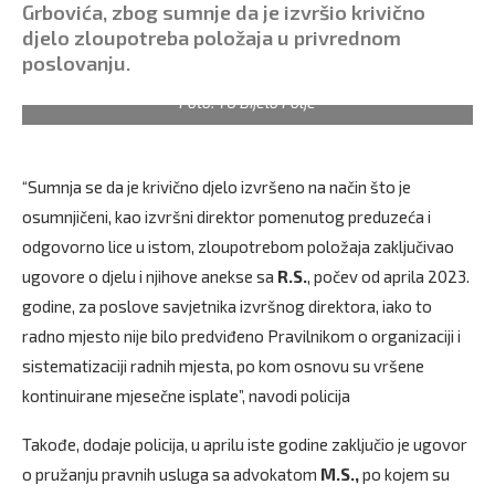
Grbovića, zbog sumnje da je izvršio krivično
djelo zloupotreba položaja u privrednom
poslovanju.
Foto: TO Bijelo Polje
“Sumnja se da je krivično djelo izvršeno na način što je
osumnjičeni, kao izvršni direktor pomenutog preduzeća i
odgovorno lice u istom, zloupotrebom položaja zaključivao
ugovore o djelu i njihove anekse sa
R.S.
, počev od aprila 2023.
godine, za poslove savjetnika izvršnog direktora, iako to
radno mjesto nije bilo predviđeno Pravilnikom o organizaciji i
sistematizaciji radnih mjesta, po kom osnovu su vršene
kontinuirane mjesečne isplate”, navodi policija
Takođe, dodaje policija, u aprilu iste godine zaključio je ugovor
o pružanju pravnih usluga sa advokatom
M.S.,
po kojem su