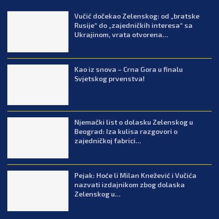
Vučić dočekao Zelenskog: od „bratske
Rusije“ do „zajedničkih interesa“ sa
Ukrajinom, vrata otvorena...
Kao iz snova – Crna Gora u finalu
Svjetskog prvenstva!
Njemački list o dolasku Zelenskog u
Beograd: Iza kulisa razgovori o
zajedničkoj fabrici...
Pejak: Hoće li Milan Knežević i Vučića
nazvati izdajnikom zbog dolaska
Zelenskog u...