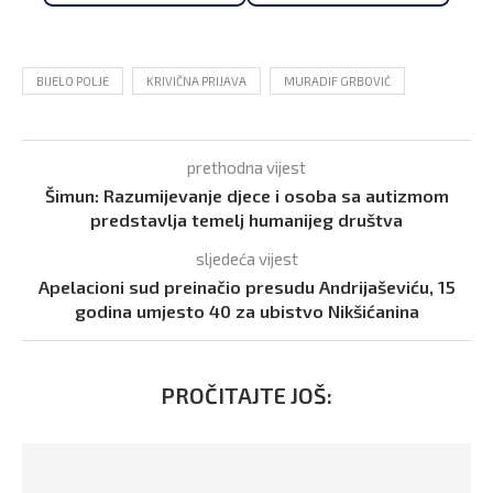
BIJELO POLJE
KRIVIČNA PRIJAVA
MURADIF GRBOVIĆ
prethodna vijest
Šimun: Razumijevanje djece i osoba sa autizmom
predstavlja temelj humanijeg društva
sljedeća vijest
Apelacioni sud preinačio presudu Andrijaševiću, 15
godina umjesto 40 za ubistvo Nikšićanina
PROČITAJTE JOŠ: