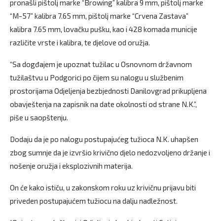
pronašli pištolj marke “Browing” kalibra 9 mm, pištolj marke
“M-57” kalibra 7.65 mm, pištolj marke “Crvena Zastava”
kalibra 7.65 mm, lovačku pušku, kao i 428 komada municije
različite vrste i kalibra, te djelove od oružja.
“Sa dogđajem je upoznat tužilac u Osnovnom državnom
tužilaštvu u Podgorici po čijem su nalogu u službenim
prostorijama Odjeljenja bezbjednosti Danilovgrad prikupljena
obavještenja na zapisnik na date okolnosti od strane N.K.”,
piše u saopštenju.
Dodaju da je po nalogu postupajućeg tužioca N.K. uhapšen
zbog sumnje da je izvršio krivično djelo nedozvoljeno držanje i
nošenje oružja i eksplozivnih materija.
On će kako ističu, u zakonskom roku uz krivičnu prijavu biti
priveden postupajućem tužiocu na dalju nadležnost.