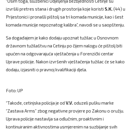
“Osim toga, službenici Odjeljenja bezbjednosti Cetinje su
izvršili pretres stana i drugih prostorija koje koristi
S.K.
(44) u
Prijestonici i pronašli pištolj sa tri komada municije, kao i šest
komada municije nepoznatog kalibra”, navodi se u saopštenju.
Sa događajem je kako dodaju upoznat tužilac u Osnovnom
državnom tužilaštvu na Cetinju po čijem nalogu će pištolj biti
upućen na odgovarajuća vještačenja u Forenzički centar
Uprave policije. Nakon izvršenih vještačenja tužilac će se kako
dodaju, izjasniti o pravnoj kvalifikaciji djela.
Foto: UP
“Takođe, cetinjska policija je od
V.V.
oduzeli pušku marke
“Zastava Arms” zbog negativne provjere po Zakonu o oružju.
Uprava policije nastavlja sa odlučnim, proaktivnim i
kontinuiranim aktivnostima usmjerenim na suzbijanje svih