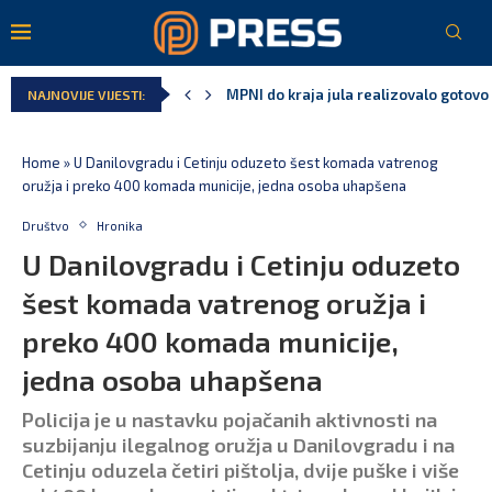
MPNI do kraja jula realizovalo gotovo
NAJNOVIJE VIJESTI:
U prethodnih pet godina: Vučić tri puta
MCP odgovorila Vučiću: Nedopustivo pol
Andrić: Crnoj Gori nije bilo mjesto na 
Spajić: Gusinje primjer sredine u kojoj
Vučić čuva Marovića do zastare pres
Home
»
U Danilovgradu i Cetinju oduzeto šest komada vatrenog
oružja i preko 400 komada municije, jedna osoba uhapšena
Društvo
Hronika
U Danilovgradu i Cetinju oduzeto
šest komada vatrenog oružja i
preko 400 komada municije,
jedna osoba uhapšena
Policija je u nastavku pojačanih aktivnosti na
suzbijanju ilegalnog oružja u Danilovgradu i na
Cetinju oduzela četiri pištolja, dvije puške i više