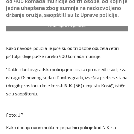
od 400 komada municije od tri osobe, od kojih je
jedna uhapšena zbog sumnje na nedozvoljeno
držanje oružja, saopštili su iz Uprave policije.
Foto: Uprava policije
Kako navode, policija je juče su od tri osobe oduzela četiri
pištolja, dvije puške i preko 400 komada municije.
“Dakle, danilovgradska policija je inicirala i po naredbi sudije za
istragu Osnovnog suda u Danilovgradu, izvršila pretres stana
i drugih prostorija koje koristi
N.K.
(56) u mjestu Kosić”, ističe
se u saopštenju.
Foto: UP
Kako dodaju ovom prilikom pripadnici policije kod N.K. su