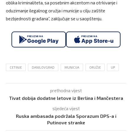
oblika kriminaliteta, sa posebnim akcentom na otrkivanje i
oduzimanje ilegalnog oružja i municije u cilju zaštite
bezbjednosti građana”, zaključuje se u saopštenju.
PREUZMI NA
PREUZMI NA
Google Play
App Store-u
CETINJE
DANILOVGRAD
MUNICIJA
ORUŽJE
UP
prethodna vijest
Tivat dobija dodatne letove iz Berlina i Mančestera
sljedeća vijest
Ruska ambasada podržala Sporazum DPS-a i
Putinove stranke