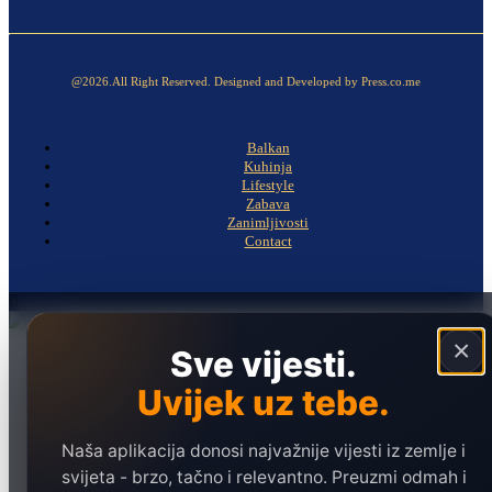
@2026.All Right Reserved. Designed and Developed by Press.co.me
Balkan
Kuhinja
Lifestyle
Zabava
Zanimljivosti
Contact
×
Sve vijesti.
Naslovna
Politika
Uvijek uz tebe.
Društvo
Hronika
Naša aplikacija donosi najvažnije vijesti iz zemlje i
svijeta - brzo, tačno i relevantno. Preuzmi odmah i
Ekonomija