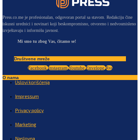
Press.co.me je profesionalan, odgovoran portal sa stavom. Redakciju čine
iskusni urednici i novinari koji beskompromisno, otvoreno i nedvosmisleno
izvještavaju i informišu javnost.
Mi smo tu zbog Vas, čitamo se!
Društvene mreže
Facebook
Instagram
Youtube
Envelope
Rss
O nama
Uslovi korišćenja
Impressum
Privacy policy
Marketing
Naslovna