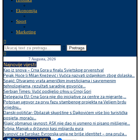
Hronika
Ekonomija
Sport
Marketing
Pretraga
7 Augusta, 2026
Najnovije vijesti:
Kao iz snova – Crna Gora u finalu Svjetskog prvenstva!
Pejak: Hoće li Milan Knežević i Vučića nazvati izdajnikom zbog dolaska...
Spajić: Otvaramo vrata američkim investicijama i savremenim
tehnologijama, rezultati saradnje govoriće...
Serbian Times: Vučić podijelio crkvu u Crnoj Gori
Delegacija EU: Crna Gora nije dio inicijative za centre za migrante,...
Potpisan ugovor za prvu fazu stambenog projekta na Veljem brdu
vrijednu...
Danski političar: Obilazak skupštine s Dajkovićem više bio turistička
posjeta, moraću...
Kljajić obmanuo javnost: ASK nije dao ni usmeno ni pisano mišljenje...
Srbija: Manjak u državnoj kasi milijardu eura
Ivanović za Eurokaz: Evropska unija ne briše identitet – ona pruža...