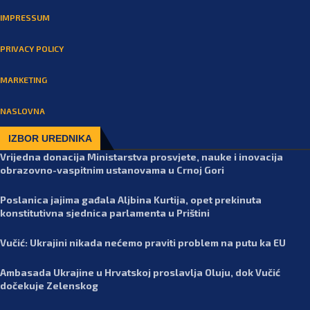
IMPRESSUM
PRIVACY POLICY
MARKETING
NASLOVNA
IZBOR UREDNIKA
Vrijedna donacija Ministarstva prosvjete, nauke i inovacija
obrazovno-vaspitnim ustanovama u Crnoj Gori
Poslanica jajima gađala Aljbina Kurtija, opet prekinuta
konstitutivna sjednica parlamenta u Prištini
Vučić: Ukrajini nikada nećemo praviti problem na putu ka EU
Ambasada Ukrajine u Hrvatskoj proslavlja Oluju, dok Vučić
dočekuje Zelenskog