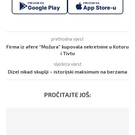
PREUZMI NA
PREUZMI NA
Google Play
App Store-u
prethodna vijest
Firma iz afere “Možura” kupovala nekretnine u Kotoru
i Tivtu
sljedeća vijest
Dizel nikad skuplji – istorijski maksimum na berzama
PROČITAJTE JOŠ: