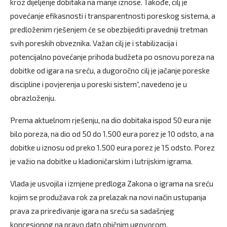
kroz dijeljenje dobitaka na manje iznose. Takođe, cilj je
povećanje efikasnosti i transparentnosti poreskog sistema, a
predloženim rješenjem će se obezbijediti pravedniji tretman
svih poreskih obveznika. Važan cilj je i stabilizacija i
potencijalno povećanje prihoda budžeta po osnovu poreza na
dobitke od igara na sreću, a dugoročno cilj je jačanje poreske
discipline i povjerenja u poreski sistem“, navedeno je u
obrazloženju.
Prema aktuelnom rješenju, na dio dobitaka ispod 50 eura nije
bilo poreza, na dio od 50 do 1.500 eura porez je 10 odsto, a na
dobitke u iznosu od preko 1.500 eura porez je 15 odsto. Porez
je važio na dobitke u kladioničarskim i lutrijskim igrama.
Vlada je usvojila i izmjene predloga Zakona o igrama na sreću
kojim se produžava rok za prelazak na novi način ustupanja
prava za priređivanje igara na sreću sa sadašnjeg
koncesionog na pravo dato običnim ugovorom.