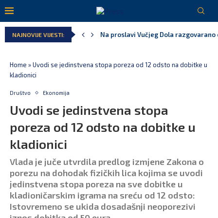
Na proslavi Vučjeg Dola razgovarano o
NAJNOVIJE VIJESTI:
Home
»
Uvodi se jedinstvena stopa poreza od 12 odsto na dobitke u
kladionici
Društvo
Ekonomija
Uvodi se jedinstvena stopa
poreza od 12 odsto na dobitke u
kladionici
Vlada je juče utvrdila predlog izmjene Zakona o
porezu na dohodak fizičkih lica kojima se uvodi
jedinstvena stopa poreza na sve dobitke u
kladioničarskim igrama na sreću od 12 odsto:
Istovremeno se ukida dosadašnji neoporezivi
iznos dobitka od 50 eura.