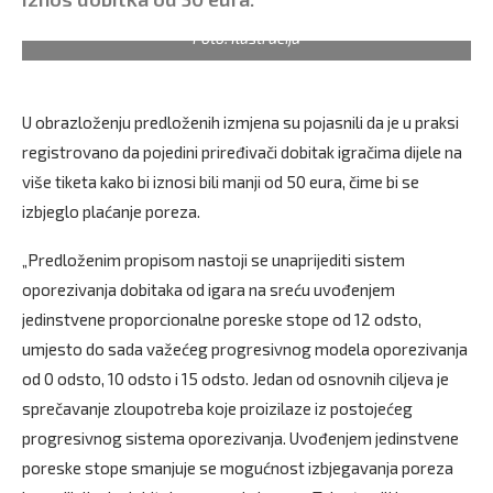
Foto: Ilustracija
U obrazloženju predloženih izmjena su pojasnili da je u praksi
registrovano da pojedini priređivači dobitak igračima dijele na
više tiketa kako bi iznosi bili manji od 50 eura, čime bi se
izbjeglo plaćanje poreza.
„Predloženim propisom nastoji se unaprijediti sistem
oporezivanja dobitaka od igara na sreću uvođenjem
jedinstvene proporcionalne poreske stope od 12 odsto,
umjesto do sada važećeg progresivnog modela oporezivanja
od 0 odsto, 10 odsto i 15 odsto. Jedan od osnovnih ciljeva je
sprečavanje zloupotreba koje proizilaze iz postojećeg
progresivnog sistema oporezivanja. Uvođenjem jedinstvene
poreske stope smanjuje se mogućnost izbjegavanja poreza