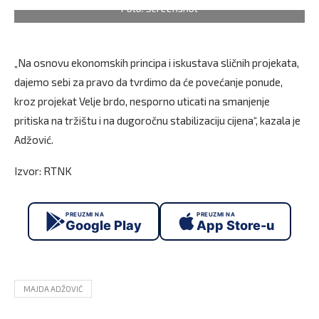
Foto: Screenshot
„Na osnovu ekonomskih principa i iskustava sličnih projekata,
dajemo sebi za pravo da tvrdimo da će povećanje ponude,
kroz projekat Velje brdo, nesporno uticati na smanjenje
pritiska na tržištu i na dugoročnu stabilizaciju cijena“, kazala je
Adžović.
Izvor: RTNK
PREUZMI NA
PREUZMI NA
Google Play
App Store-u
MAJDA ADŽOVIĆ