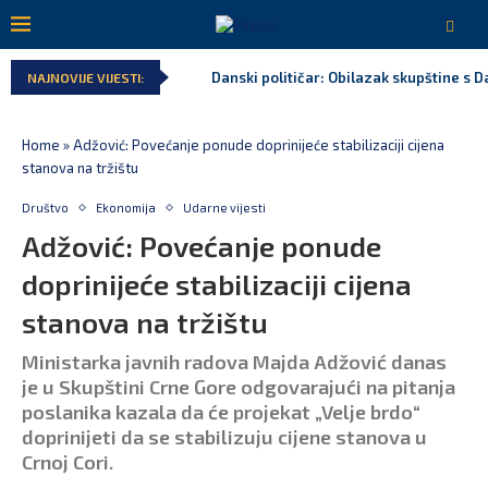
Danski političar: Obilazak skupštine s Da
NAJNOVIJE VIJESTI:
Home
»
Adžović: Povećanje ponude doprinijeće stabilizaciji cijena
stanova na tržištu
Društvo
Ekonomija
Udarne vijesti
Adžović: Povećanje ponude
doprinijeće stabilizaciji cijena
stanova na tržištu
Ministarka javnih radova Majda Adžović danas
je u Skupštini Crne Gore odgovarajući na pitanja
poslanika kazala da će projekat „Velje brdo“
doprinijeti da se stabilizuju cijene stanova u
Crnoj Cori.