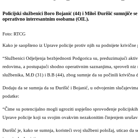
Policijski službenici Boro Bojanić (44) i Miloš Đurišić sumnjiče s
operativno interesantnim osobama (OIL).
Foto: RTCG
Kako je saopšteno iz Uprave policije protiv njih su podnijete krivične 
“Službenici Odjeljenja bezbjednosti Podgorica su, preduzimajući aktiv
redovima, a postupajući shodno operativnim saznanjima, sproveli niz mj
službenika, M.Đ (31) i B.B (44), zbog sumnje da su počinili krivična d
Dodaju da se sumnja da su Đurišić i Bojanić, u odvojenim slučajevima,
podatke:
“Čime su potencijalno mogli ugroziti uspješno sprovođenje policijskih
Uprave policije koji su svojim ovakvim nezakonitim činjenjem urušava
Đurišić je, kako se sumnja, koristeći svoj službeni položaj, uticao da