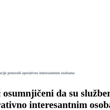
macije prenosili operativno interesantnim osobama
ić osumnjičeni da su službe
erativno interesantnim oso