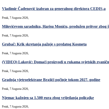
Vladimir Čađenović izabran za generalnog direktora CEDIS-a
Petak, 7 Augusta 2026,
Milovićevom saradniku, Harisu Moniću, produžen pritvor zbog šver
Petak, 7 Augusta 2026,
Grubač: Krik skretanja pažnje s predatog Kosmeta
Petak, 7 Augusta 2026,
(VIDEO) Laković: Domaći proizvodi u rukama svjetskih zvanični
Petak, 7 Augusta 2026,
Gradnja vjetroelektrane Brajići počinje tokom 2027. godine
Petak, 7 Augusta 2026,
Njemac kažnjen sa 1.500 eura zbog vrijeđanja policajke
Petak, 7 Augusta 2026,