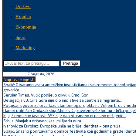
Društvo
Hronika
Ekonomija
Sport
Marketing
Pretraga
7 Augusta, 2026
Najnovije vijesti:
Spajić: Otvaramo vrata američkim investicijama i savremenim tehnologijam
govoriće...
Serbian Times: Vučić podijelio crkvu u Crnoj Gori
Delegacija EU: Crna Gora nije dio inicijative za centre za migrante,...
Potpisan ugovor za prvu fazu stambenog projekta na Veljem brdu vrijednu
Danski političar: Obilazak skupštine s Dajkovićem više bio turistička posjet
Kljajić obmanuo javnost: ASK nije dao ni usmeno ni pisano mišljenje...
Srbija: Manjak u državnoj kasi milijardu eura
Ivanović za Eurokaz: Evropska unija ne briše identitet – ona pruža...
Spajić: Snažno podržavamo domaće festivale koji godinama grade identite