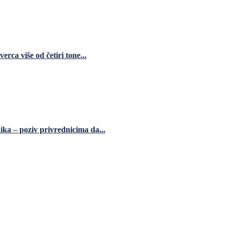
ca više od četiri tone...
ka – poziv privrednicima da...