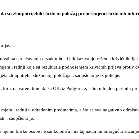
e da su zloupotrijebili službeni položaj prenošenjem službenih info
prijave.
nosti na sprječavanju nezakonitosti i dokazivanju vršenja krivičnih dje
era i radnji koje su rezultirale podnošenjem krivičnih prijava protiv dv
jela zloupotreba službenog položaja”, saopšteno je iz policije.
 kroz ostvareni kontakt sa OIL iz Podgorice, istim određen periodu pre
 mjera i radnji u određenim predmetima, a što se sve negativno odražav
li”, saopšteno je.
 se njemu bliske osobe ne sankcionišu i na taj način im omogućio sticanj