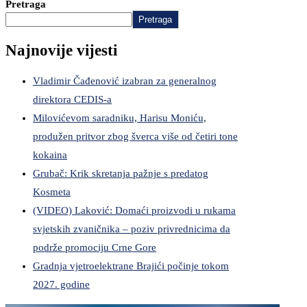
Pretraga
Pretraga
Najnovije vijesti
Vladimir Čađenović izabran za generalnog
direktora CEDIS-a
Milovićevom saradniku, Harisu Moniću,
produžen pritvor zbog šverca više od četiri tone
kokaina
Grubač: Krik skretanja pažnje s predatog
Kosmeta
(VIDEO) Laković: Domaći proizvodi u rukama
svjetskih zvaničnika – poziv privrednicima da
podrže promociju Crne Gore
Gradnja vjetroelektrane Brajići počinje tokom
2027. godine