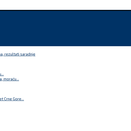
a, rezultati saradnje
...
a, moraću...
t Crne Gore...