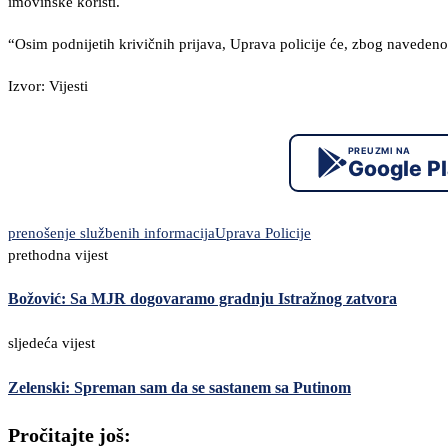
imovinske koristi.
“Osim podnijetih krivičnih prijava, Uprava policije će, zbog navedeno
Izvor: Vijesti
PREUZMI NA
Google P
prenošenje službenih informacija
Uprava Policije
prethodna vijest
Božović: Sa MJR dogovaramo gradnju Istražnog zatvora
sljedeća vijest
Zelenski: Spreman sam da se sastanem sa Putinom
Pročitajte još: