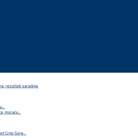
a, rezultati saradnje
...
a, moraću...
t Crne Gore...