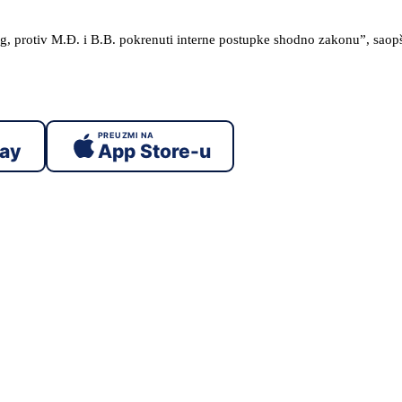
g, protiv M.Đ. i B.B. pokrenuti interne postupke shodno zakonu”, saopš
PREUZMI NA
lay
App Store-u