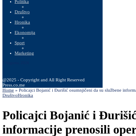
Politika
Društvo
Hronika
Ekonomija
Sport
Marketing
7 Augusta, 2026
@2025 - Copyright and All Right Reserved
Press.co.me
Home
»
Policajci Bojanić i Đurišić osumnjičeni da su službene infor
Društvo
Hronika
Policajci Bojanić i Đuriš
informacije prenosili op