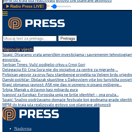
MPNI do kraja jula realizovalo gotovo sve planirane aktivnosti
▶️ Radio Press LIVE!
🔊
Pretraga
Najnovije vijesti:
Spajić: Otvaramo vrata američkim investicijama i savremenim tehnologijam
govoriće...
Serbian Times: Vučić podijelio crkvu u Crnoj Gori
Delegacija EU: Crna Gora nije dio inicijative za centre za migrante,...
Potpisan ugovor za prvu fazu stambenog projekta na Veljem brdu vrijednu
Danski političar: Obilazak skupštine s Dajkovićem više bio turistička posjet
Kljajić obmanuo javnost: ASK nije dao ni usmeno ni pisano mišljenje...
Srbija: Manjak u državnoj kasi milijardu eura
Ivanović za Eurokaz: Evropska unija ne briše identitet – ona pruža...
Spajić: Snažno podržavamo domaće festivale koji godinama grade identite
MPNI do kraja jula realizovalo gotovo sve planirane aktivnosti
Naslovna