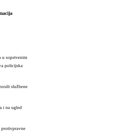
rmacija
la u sopstvenim
a policijska
nosili službene
a i na ugled
e protivpravne