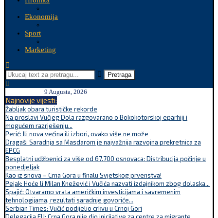
Hronika
Ekonomija
Sport
Marketing
Pretraga
9 Augusta, 2026
Najnovije vijesti:
Žabljak obara turističke rekorde
Na proslavi Vučjeg Dola razgovarano o Bokokotorskoj eparhiji i
mogućem razrješenju...
Perić: Ili nova većina ili izbori, ovako više ne može
Dragaš: Saradnja sa Masdarom je najvažnija razvojna prekretnica za
EPCG
Besplatni udžbenici za više od 67.700 osnovaca: Distribucija počinje u
ponedjeljak
Kao iz snova – Crna Gora u finalu Svjetskog prvenstva!
Pejak: Hoće li Milan Knežević i Vučića nazvati izdajnikom zbog dolaska...
Spajić: Otvaramo vrata američkim investicijama i savremenim
tehnologijama, rezultati saradnje govoriće...
Serbian Times: Vučić podijelio crkvu u Crnoj Gori
Delegacija EU: Crna Gora nije dio inicijative za centre za migrante,...