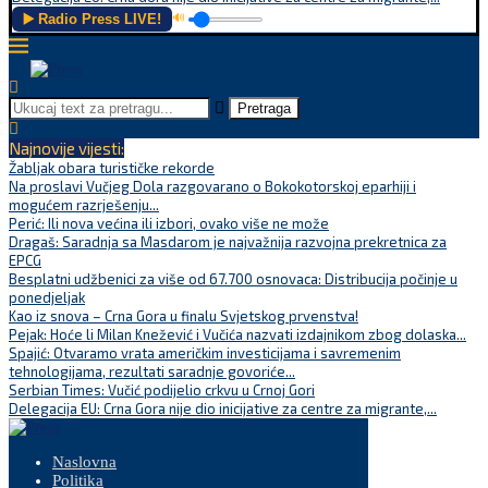
▶️ Radio Press LIVE!
🔊
Pretraga
Najnovije vijesti:
Žabljak obara turističke rekorde
Na proslavi Vučjeg Dola razgovarano o Bokokotorskoj eparhiji i
mogućem razrješenju...
Perić: Ili nova većina ili izbori, ovako više ne može
Dragaš: Saradnja sa Masdarom je najvažnija razvojna prekretnica za
EPCG
Besplatni udžbenici za više od 67.700 osnovaca: Distribucija počinje u
ponedjeljak
Kao iz snova – Crna Gora u finalu Svjetskog prvenstva!
Pejak: Hoće li Milan Knežević i Vučića nazvati izdajnikom zbog dolaska...
Spajić: Otvaramo vrata američkim investicijama i savremenim
tehnologijama, rezultati saradnje govoriće...
Serbian Times: Vučić podijelio crkvu u Crnoj Gori
Delegacija EU: Crna Gora nije dio inicijative za centre za migrante,...
Naslovna
Politika