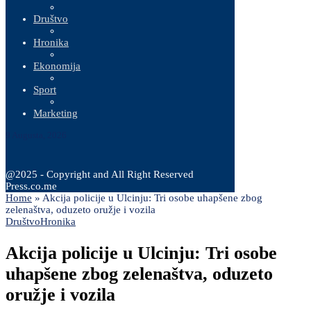
Društvo
Hronika
Ekonomija
Sport
Marketing
9 Augusta, 2026
@2025 - Copyright and All Right Reserved
Press.co.me
Home
»
Akcija policije u Ulcinju: Tri osobe uhapšene zbog
zelenaštva, oduzeto oružje i vozila
Društvo
Hronika
Akcija policije u Ulcinju: Tri osobe
uhapšene zbog zelenaštva, oduzeto
oružje i vozila