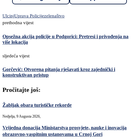
Ulcinj
Uprava Policije
zelenaštvo
prethodna vijest
Opsežna akcija policije u Podgorici: Pretresi i privođenja na
više lokacija
sljedeća vijest
Gorčević: Otvorena pitanja rješavati kroz zajednički i
konstruktivan pristup
Pročitajte još:
Žabljak obara turističke rekorde
Nedjelja, 9 Augusta 2026,
Vrijedna donacija Ministarstva prosvjete, nauke i inovacija
obrazovno-vaspitnim ustanovama u Crnoj Gori