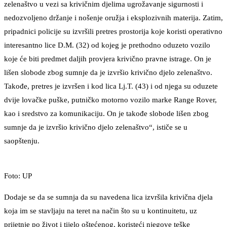
zelenaštvo u vezi sa krivičnim djelima ugrožavanje sigurnosti i
nedozvoljeno držanje i nošenje oružja i eksplozivnih materija. Zatim,
pripadnici policije su izvršili pretres prostorija koje koristi operativno
interesantno lice D.M. (32) od kojeg je prethodno oduzeto vozilo
koje će biti predmet daljih provjera krivično pravne istrage. On je
lišen slobode zbog sumnje da je izvršio krivično djelo zelenaštvo.
Takođe, pretres je izvršen i kod lica Lj.T. (43) i od njega su oduzete
dvije lovačke puške, putničko motorno vozilo marke Range Rover,
kao i sredstvo za komunikaciju. On je takođe slobode lišen zbog
sumnje da je izvršio krivično djelo zelenaštvo“, ističe se u
saopštenju.
Foto: UP
Dodaje se da se sumnja da su navedena lica izvršila krivična djela
koja im se stavljaju na teret na način što su u kontinuitetu, uz
prijetnje po život i tijelo oštećenog, koristeći njegove teške