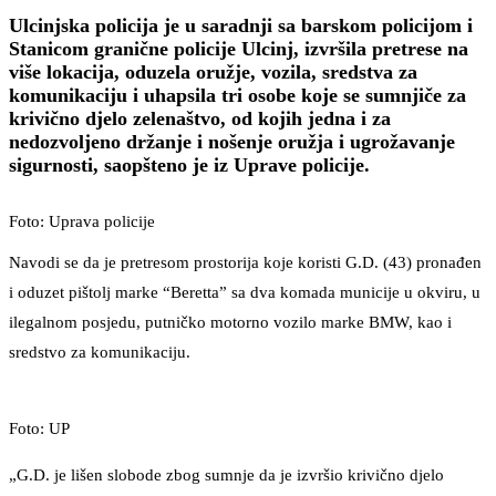
Ulcinjska policija je u saradnji sa barskom policijom i
Stanicom granične policije Ulcinj, izvršila pretrese na
više lokacija, oduzela oružje, vozila, sredstva za
komunikaciju i uhapsila tri osobe koje se sumnjiče za
krivično djelo zelenaštvo, od kojih jedna i za
nedozvoljeno držanje i nošenje oružja i ugrožavanje
sigurnosti, saopšteno je iz Uprave policije.
Foto: Uprava policije
Navodi se da je pretresom prostorija koje koristi G.D. (43) pronađen
i oduzet pištolj marke “Beretta” sa dva komada municije u okviru, u
ilegalnom posjedu, putničko motorno vozilo marke BMW, kao i
sredstvo za komunikaciju.
Foto: UP
„G.D. je lišen slobode zbog sumnje da je izvršio krivično djelo