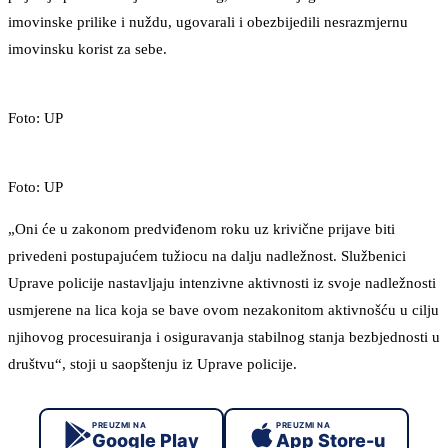
imovinske prilike i nuždu, ugovarali i obezbijedili nesrazmjernu
imovinsku korist za sebe.
Foto: UP
Foto: UP
„Oni će u zakonom predviđenom roku uz krivične prijave biti
privedeni postupajućem tužiocu na dalju nadležnost. Službenici
Uprave policije nastavljaju intenzivne aktivnosti iz svoje nadležnosti
usmjerene na lica koja se bave ovom nezakonitom aktivnošću u cilju
njihovog procesuiranja i osiguravanja stabilnog stanja bezbjednosti u
društvu“, stoji u saopštenju iz Uprave policije.
PREUZMI NA
PREUZMI NA
Google Play
App Store-u