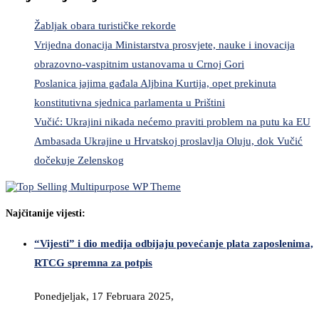
Žabljak obara turističke rekorde
Vrijedna donacija Ministarstva prosvjete, nauke i inovacija
obrazovno-vaspitnim ustanovama u Crnoj Gori
Poslanica jajima gađala Aljbina Kurtija, opet prekinuta
konstitutivna sjednica parlamenta u Prištini
Vučić: Ukrajini nikada nećemo praviti problem na putu ka EU
Ambasada Ukrajine u Hrvatskoj proslavlja Oluju, dok Vučić
dočekuje Zelenskog
Najčitanije vijesti:
“Vijesti” i dio medija odbijaju povećanje plata zaposlenima,
RTCG spremna za potpis
Ponedjeljak, 17 Februara 2025,