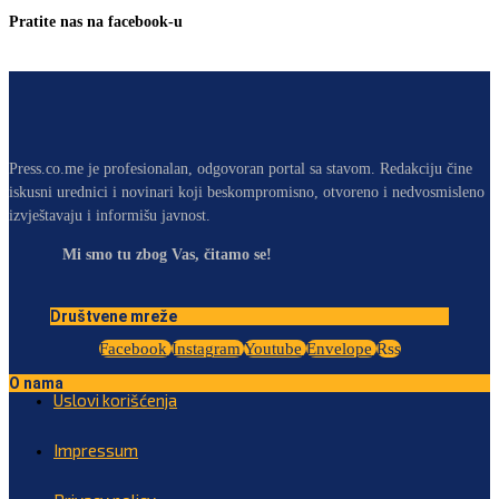
Pratite nas na facebook-u
Press.co.me je profesionalan, odgovoran portal sa stavom. Redakciju čine
iskusni urednici i novinari koji beskompromisno, otvoreno i nedvosmisleno
izvještavaju i informišu javnost.
Mi smo tu zbog Vas, čitamo se!
Društvene mreže
Facebook
Instagram
Youtube
Envelope
Rss
O nama
Uslovi korišćenja
Impressum