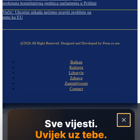
prekinuta konstitutivna sjednica parlamenta u Prištini
Vučić: Ukrajini nikada nećemo praviti problem na
putu ka EU
@2026.All Right Reserved. Designed and Developed by Press.co.me
Balkan
Kuhinja
Lifestyle
Zabava
Zanimljivosti
Contact
×
Sve vijesti.
Naslovna
Politika
Uvijek uz tebe.
Društvo