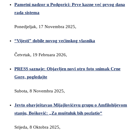
Pametni nadzor u Podgorici: Prve kazne već prvog dana
rada sistema
Ponedjeljak, 17 Novembra 2025,
“Vijesti” dobile novog većinskog vlasnika
Četvrtak, 19 Februara 2026,
PRESS saznaje: Objavljen novi otro foto snimak Crne
Gore, pogledajte
Subota, 8 Novembra 2025,
Jevto obavještavao Mijajlovićevu grupu o Amfilohijevom
stanju, Bošković: „Za muštuluk bih pozlatio“
Srijeda, 8 Oktobra 2025,