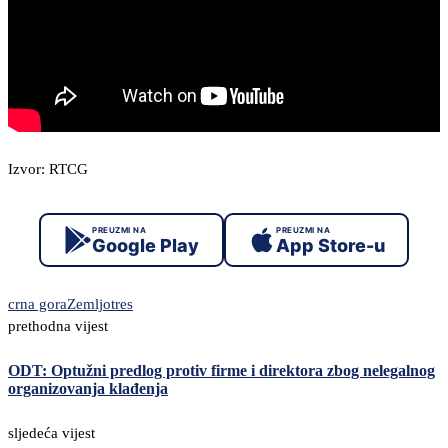
Izvor: RTCG
PREUZMI NA
PREUZMI NA
Google Play
App Store-u
crna gora
Zemljotres
prethodna vijest
ODT: Optužni predlog protiv firme i direktora zbog nelegalnog
organizovanja klađenja
sljedeća vijest