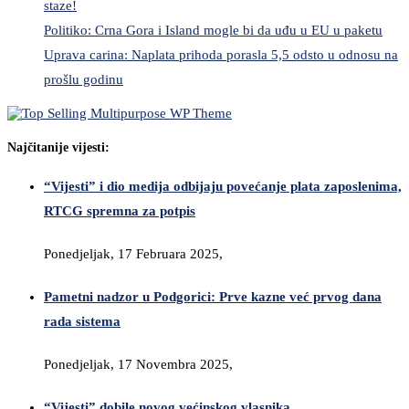
staze!
Politiko: Crna Gora i Island mogle bi da uđu u EU u paketu
Uprava carina: Naplata prihoda porasla 5,5 odsto u odnosu na
prošlu godinu
Najčitanije vijesti:
“Vijesti” i dio medija odbijaju povećanje plata zaposlenima,
RTCG spremna za potpis
Ponedjeljak, 17 Februara 2025,
Pametni nadzor u Podgorici: Prve kazne već prvog dana
rada sistema
Ponedjeljak, 17 Novembra 2025,
“Vijesti” dobile novog većinskog vlasnika