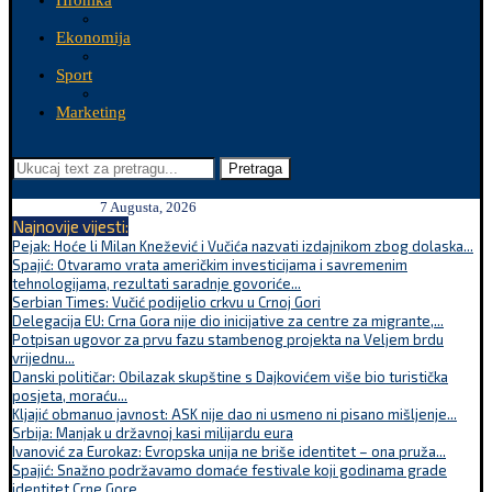
Hronika
Ekonomija
Sport
Marketing
Pretraga
7 Augusta, 2026
Najnovije vijesti:
Pejak: Hoće li Milan Knežević i Vučića nazvati izdajnikom zbog dolaska...
Spajić: Otvaramo vrata američkim investicijama i savremenim
tehnologijama, rezultati saradnje govoriće...
Serbian Times: Vučić podijelio crkvu u Crnoj Gori
Delegacija EU: Crna Gora nije dio inicijative za centre za migrante,...
Potpisan ugovor za prvu fazu stambenog projekta na Veljem brdu
vrijednu...
Danski političar: Obilazak skupštine s Dajkovićem više bio turistička
posjeta, moraću...
Kljajić obmanuo javnost: ASK nije dao ni usmeno ni pisano mišljenje...
Srbija: Manjak u državnoj kasi milijardu eura
Ivanović za Eurokaz: Evropska unija ne briše identitet – ona pruža...
Spajić: Snažno podržavamo domaće festivale koji godinama grade
identitet Crne Gore...