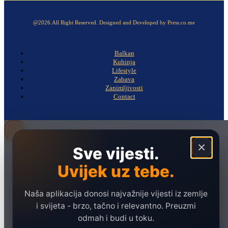
@2026.All Right Reserved. Designed and Developed by Press.co.me
Balkan
Kuhinja
Lifestyle
Zabava
Zanimljivosti
Contact
×
Sve vijesti.
Naslovna
Politika
Uvijek uz tebe.
Društvo
Naša aplikacija donosi najvažnije vijesti iz zemlje
Hronika
i svijeta - brzo, tačno i relevantno. Preuzmi
Ekonomija
odmah i budi u toku.