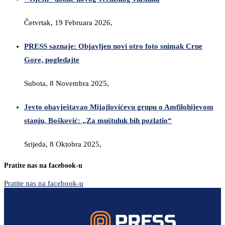
Četvrtak, 19 Februara 2026,
PRESS saznaje: Objavljen novi otro foto snimak Crne
Gore, pogledajte
Subota, 8 Novembra 2025,
Jevto obavještavao Mijajlovićevu grupu o Amfilohijevom
stanju, Bošković: „Za muštuluk bih pozlatio“
Srijeda, 8 Oktobra 2025,
Pratite nas na facebook-u
Pratite nas na facebook-u