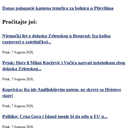
Danas polaganje kamena temeljca za bolnicu u Pljevljima
Pročitajte još:
Njemački list o dolasku Zelenskog u Beograd: Iza kulisa
razgovori o zajedničkoj...
Petak, 7 Augusta 2026,
Pejak: Hoće li Milan Knežević i Vučića nazvati izdajnikom zbog
dolaska Zelenskog...
Petak, 7 Augusta 2026,
Koprivica: Ko ide Amfilohijevim putem, ne skreće sa Hristove
staze!
Petak, 7 Augusta 2026,
Politiko: Crna Gora i Island mogle bi da uđu u EU u...
Petak, 7 Augusta 2026,