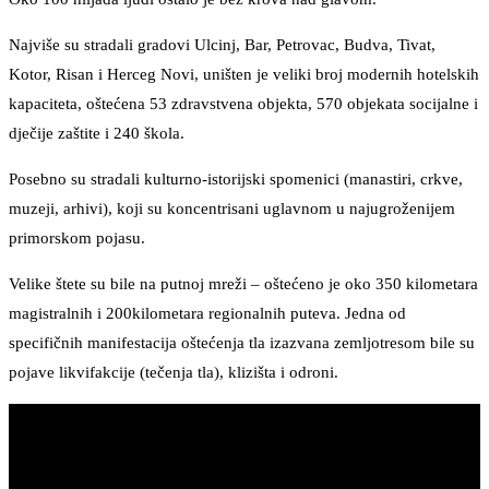
Najviše su stradali gradovi Ulcinj, Bar, Petrovac, Budva, Tivat,
Kotor, Risan i Herceg Novi, uništen je veliki broj modernih hotelskih
kapaciteta, oštećena 53 zdravstvena objekta, 570 objekata socijalne i
dječije zaštite i 240 škola.
Posebno su stradali kulturno-istorijski spomenici (manastiri, crkve,
muzeji, arhivi), koji su koncentrisani uglavnom u najugroženijem
primorskom pojasu.
Velike štete su bile na putnoj mreži – oštećeno je oko 350 kilometara
magistralnih i 200kilometara regionalnih puteva. Jedna od
specifičnih manifestacija oštećenja tla izazvana zemljotresom bile su
pojave likvifakcije (tečenja tla), klizišta i odroni.