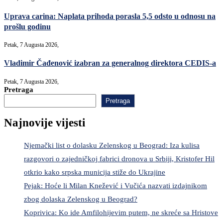
Uprava carina: Naplata prihoda porasla 5,5 odsto u odnosu na
prošlu godinu
Petak, 7 Augusta 2026,
Vladimir Čađenović izabran za generalnog direktora CEDIS-a
Petak, 7 Augusta 2026,
Pretraga
Pretraga
Najnovije vijesti
Njemački list o dolasku Zelenskog u Beograd: Iza kulisa
razgovori o zajedničkoj fabrici dronova u Srbiji, Kristofer Hil
otkrio kako srpska municija stiže do Ukrajine
Pejak: Hoće li Milan Knežević i Vučića nazvati izdajnikom
zbog dolaska Zelenskog u Beograd?
Koprivica: Ko ide Amfilohijevim putem, ne skreće sa Hristove