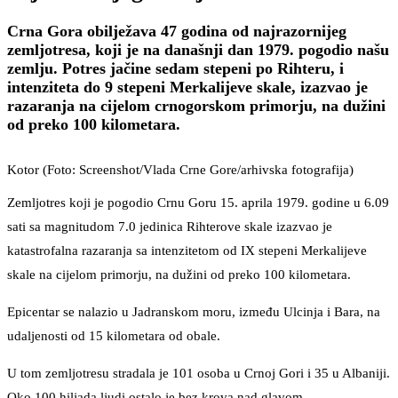
Crna Gora obilježava 47 godina od najrazornijeg
zemljotresa, koji je na današnji dan 1979. pogodio našu
zemlju. Potres jačine sedam stepeni po Rihteru, i
intenziteta do 9 stepeni Merkalijeve skale, izazvao je
razaranja na cijelom crnogorskom primorju, na dužini
od preko 100 kilometara.
Kotor (Foto: Screenshot/Vlada Crne Gore/arhivska fotografija)
Zemljotres koji je pogodio Crnu Goru 15. aprila 1979. godine u 6.09
sati sa magnitudom 7.0 jedinica Rihterove skale izazvao je
katastrofalna razaranja sa intenzitetom od IX stepeni Merkalijeve
skale na cijelom primorju, na dužini od preko 100 kilometara.
Epicentar se nalazio u Jadranskom moru, između Ulcinja i Bara, na
udaljenosti od 15 kilometara od obale.
U tom zemljotresu stradala je 101 osoba u Crnoj Gori i 35 u Albaniji.
Oko 100 hiljada ljudi ostalo je bez krova nad glavom.