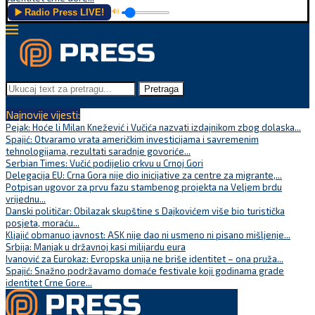
▶️ Radio Press LIVE!
🔊
Pretraga
Najnovije vijesti:
Pejak: Hoće li Milan Knežević i Vučića nazvati izdajnikom zbog dolaska...
Spajić: Otvaramo vrata američkim investicijama i savremenim
tehnologijama, rezultati saradnje govoriće...
Serbian Times: Vučić podijelio crkvu u Crnoj Gori
Delegacija EU: Crna Gora nije dio inicijative za centre za migrante,...
Potpisan ugovor za prvu fazu stambenog projekta na Veljem brdu
vrijednu...
Danski političar: Obilazak skupštine s Dajkovićem više bio turistička
posjeta, moraću...
Kljajić obmanuo javnost: ASK nije dao ni usmeno ni pisano mišljenje...
Srbija: Manjak u državnoj kasi milijardu eura
Ivanović za Eurokaz: Evropska unija ne briše identitet – ona pruža...
Spajić: Snažno podržavamo domaće festivale koji godinama grade
identitet Crne Gore...