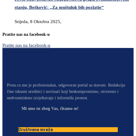
stanju, Bošković: „Za muštuluk bih pozlatio“
Srijeda, 8 Oktobra 2025,
Pratite nas na facebook-u
Pratite nas na facebook-u
Press.co.me je profesionalan, odgovoran portal sa stavom. Redakciju
čine iskusni urednici i novinari koji beskompromisno, otvoreno i
nedvosmisleno izvještavaju i informišu javnost.
Mi smo tu zbog Vas, čitamo se!
Društvene mreže