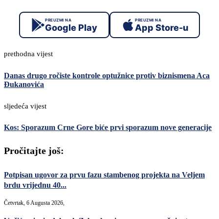
PREUZMI NA
PREUZMI NA
Google Play
App Store-u
prethodna vijest
Danas drugo ročiste kontrole optužnice protiv biznismena Aca
Đukanovića
sljedeća vijest
Kos: Sporazum Crne Gore biće prvi sporazum nove generacije
Pročitajte još:
Potpisan ugovor za prvu fazu stambenog projekta na Veljem
brdu vrijednu 40...
Četvrtak, 6 Augusta 2026,