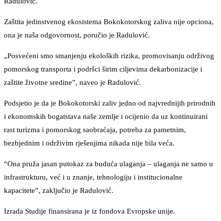
Radulović.
Zaštita jedinstvenog ekosistema Bokokotorskog zaliva nije opciona,
ona je naša odgovornost, poručio je Radulović.
„Posvećeni smo smanjenju ekoloških rizika, promovisanju održivog
pomorskog transporta i podršci širim ciljevima dekarbonizacije i
zaštite životne sredine”, naveo je Radulović.
Podsjetio je da je Bokokotorski zaliv jedno od najvrednijih prirodnih
i ekonomskih bogatstava naše zemlje i ocijenio da uz kontinuirani
rast turizma i pomorskog saobraćaja, potreba za pametnim,
bezbjednim i održivim rješenjima nikada nije bila veća.
“Ona pruža jasan putokaz za buduća ulaganja – ulaganja ne samo u
infrastrukturu, već i u znanje, tehnologiju i institucionalne
kapacitete”, zaključio je Radulović.
Izrada Studije finansirana je iz fondova Evropske unije.