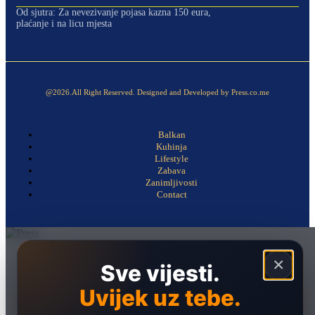
Od sjutra: Za nevezivanje pojasa kazna 150 eura,
plaćanje i na licu mjesta
@2026.All Right Reserved. Designed and Developed by Press.co.me
Balkan
Kuhinja
Lifestyle
Zabava
Zanimljivosti
Contact
Naslovna
×
Sve vijesti.
Politika
Uvijek uz tebe.
Društvo
Hronika