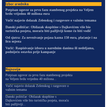
Izbor urednika
Potpisan ugovor za prvu fazu stambenog projekta na Veljem
brdu vrijednu 40 miliona eura
Vučić najavio dolazak Zelenskog i razgovore o važnim temama
Danski političar: Obilazak skupštine s Dajkovićem više bio
turistička posjeta, moraću biti pažljiviji kome ću biti vodič
Od sjutra: Za nevezivanje pojasa kazna 150 eura, plaćanje i na
licu mjesta
Vučić: Raspisivanje izbora u narednim danima ili nedeljama,
podnijeću ostavku prije kampanje
Najnovije
Potpisan ugovor za prvu fazu stambenog projekta
na Veljem brdu vrijednu 40 miliona...
Vučić najavio dolazak Zelenskog i razgovore o
važnim temama
Danski političar: Obilazak skupštine s
Dajkovićem više bio turistička posjeta, moraću
biti pažljiviji...