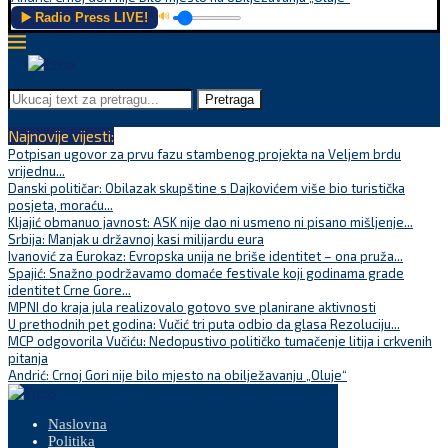
▶️ Radio Press LIVE!
🔊
Pretraga
Najnovije vijesti:
Potpisan ugovor za prvu fazu stambenog projekta na Veljem brdu
vrijednu...
Danski političar: Obilazak skupštine s Dajkovićem više bio turistička
posjeta, moraću...
Kljajić obmanuo javnost: ASK nije dao ni usmeno ni pisano mišljenje...
Srbija: Manjak u državnoj kasi milijardu eura
Ivanović za Eurokaz: Evropska unija ne briše identitet – ona pruža...
Spajić: Snažno podržavamo domaće festivale koji godinama grade
identitet Crne Gore...
MPNI do kraja jula realizovalo gotovo sve planirane aktivnosti
U prethodnih pet godina: Vučić tri puta odbio da glasa Rezoluciju...
MCP odgovorila Vučiću: Nedopustivo političko tumačenje litija i crkvenih
pitanja
Andrić: Crnoj Gori nije bilo mjesto na obilježavanju „Oluje“
Naslovna
Politika