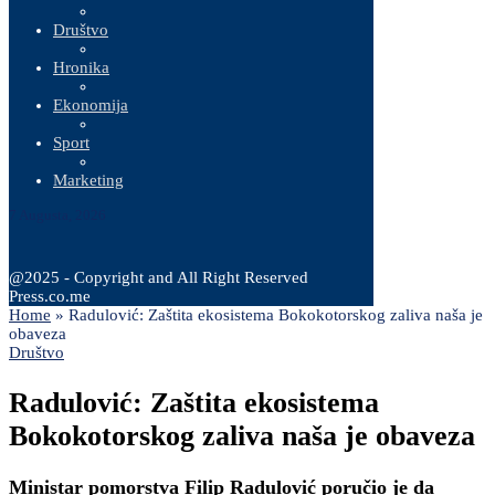
Društvo
Hronika
Ekonomija
Sport
Marketing
7 Augusta, 2026
@2025 - Copyright and All Right Reserved
Press.co.me
Home
»
Radulović: Zaštita ekosistema Bokokotorskog zaliva naša je
obaveza
Društvo
Radulović: Zaštita ekosistema
Bokokotorskog zaliva naša je obaveza
Ministar pomorstva Filip Radulović poručio je da