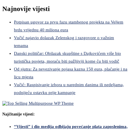
Najnovije vijesti
Potpisan ugovor za prvu fazu stambenog projekta na Veljem
brdu vrijednu 40 miliona eura
Vučić najavio dolazak Zelenskog i razgovore o važnim
temama
Danski političar: Obilazak skupštine s Dajkovićem više bio
turistička posjeta, moraću biti pažljiviji kome ću biti vodič
Od sjutra: Za nevezivanje pojasa kazna 150 eura, plaćanje i na
licu mjesta
Vučić: Raspisivanje izbora u narednim danima ili nedeljama,
podnijeću ostavku prije kampanje
Najčitanije vijesti:
“Vijesti” i dio medija odbijaju povećanje plata zaposlenima,