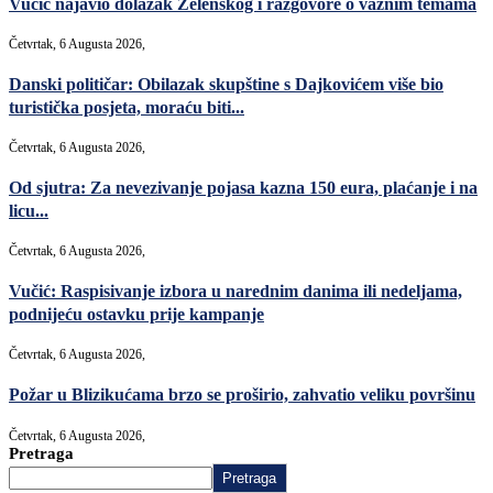
Vučić najavio dolazak Zelenskog i razgovore o važnim temama
Četvrtak, 6 Augusta 2026,
Danski političar: Obilazak skupštine s Dajkovićem više bio
turistička posjeta, moraću biti...
Četvrtak, 6 Augusta 2026,
Od sjutra: Za nevezivanje pojasa kazna 150 eura, plaćanje i na
licu...
Četvrtak, 6 Augusta 2026,
Vučić: Raspisivanje izbora u narednim danima ili nedeljama,
podnijeću ostavku prije kampanje
Četvrtak, 6 Augusta 2026,
Požar u Blizikućama brzo se proširio, zahvatio veliku površinu
Četvrtak, 6 Augusta 2026,
Pretraga
Pretraga