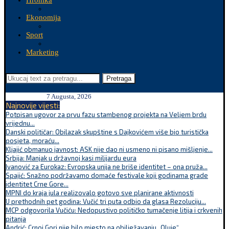
Hronika
Ekonomija
Sport
Marketing
Pretraga
7 Augusta, 2026
Najnovije vijesti:
Potpisan ugovor za prvu fazu stambenog projekta na Veljem brdu
vrijednu...
Danski političar: Obilazak skupštine s Dajkovićem više bio turistička
posjeta, moraću...
Kljajić obmanuo javnost: ASK nije dao ni usmeno ni pisano mišljenje...
Srbija: Manjak u državnoj kasi milijardu eura
Ivanović za Eurokaz: Evropska unija ne briše identitet – ona pruža...
Spajić: Snažno podržavamo domaće festivale koji godinama grade
identitet Crne Gore...
MPNI do kraja jula realizovalo gotovo sve planirane aktivnosti
U prethodnih pet godina: Vučić tri puta odbio da glasa Rezoluciju...
MCP odgovorila Vučiću: Nedopustivo političko tumačenje litija i crkvenih
pitanja
Andrić: Crnoj Gori nije bilo mjesto na obilježavanju „Oluje“