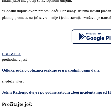
finansijskoj integraciji sa Evropskom unijom.
“Dodatni implus ovom procesu daće i lansiranje sistema instant plaćanja
platnog prometa, uz još savremenije i jednostavnije izvršavanje transak
PREUZMI NA
Google P
CBCG
SEPA
prethodna vijest
Odluka suda o optužnici očekuje se u narednih osam dana
sljedeća vijest
Jeleni Radonjić dvije i po godine zatvora zbog incidenta ispred
Pročitajte još: