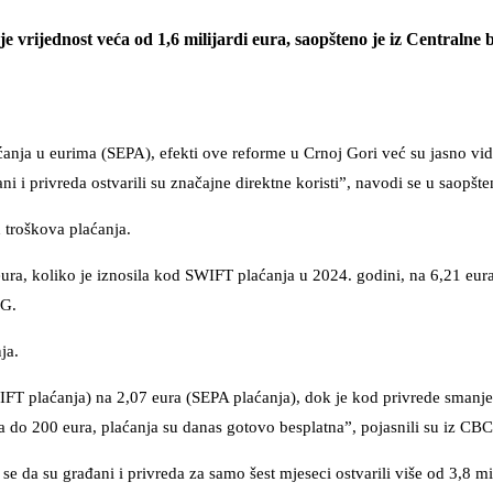
 je vrijednost veća od 1,6 milijardi eura, saopšteno je iz Centraln
anja u eurima (SEPA), efekti ove reforme u Crnoj Gori već su jasno vidl
ni i privreda ostvarili su značajne direktne koristi”, navodi se u saopšte
 troškova plaćanja.
ura, koliko je iznosila kod SWIFT plaćanja u 2024. godini, na 6,21 eu
CG.
ja.
IFT plaćanja) na 2,07 eura (SEPA plaćanja), dok je kod privrede smanj
 do 200 eura, plaćanja su danas gotovo besplatna”, pojasnili su iz CB
se da su građani i privreda za samo šest mjeseci ostvarili više od 3,8 mi