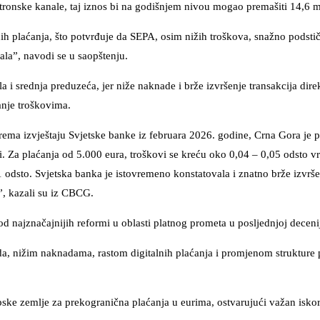
ktronske kanale, taj iznos bi na godišnjem nivou mogao premašiti 14,6 m
ih plaćanja, što potvrđuje da SEPA, osim nižih troškova, snažno podsti
ala”, navodi se u saopštenju.
a i srednja preduzeća, jer niže naknade i brže izvršenje transakcija dire
nje troškovima.
ma izvještaju Svjetske banke iz februara 2026. godine, Crna Gora je p
 Za plaćanja od 5.000 eura, troškovi se kreću oko 0,04 – 0,05 odsto vr
 odsto. Svjetska banka je istovremeno konstatovala i znatno brže izvrše
”, kazali su iz CBCG.
 najznačajnijih reformi u oblasti platnog prometa u posljednjoj decenij
da, nižim naknadama, rastom digitalnih plaćanja i promjenom strukture 
pske zemlje za prekogranična plaćanja u eurima, ostvarujući važan iskor