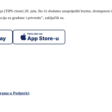
 (TIPS clone) 20. jula, što će dodatno unaprijediti brzinu, dostupnost i
cija za građane i privredu”, zaključili su.
PREUZMI NA
lay
App Store-u
 Hrama u Podgorici