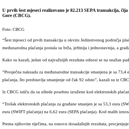
U prvih šest mjeseci realizovano je 82.213 SEPA transakcija, čija
Gore (CBCG).
Foto: CBCG
“Šest mjeseci od prvih transakcija u okviru Jedinstvenog područja plać
međunarodna plaćanja postala su brža, jeftinija i jednostavnija, a građa
Kako su kazali, jedan od najvažnijih rezultata odnosi se na snažan pad
“Prosječna naknada za međunarodne transakcije smanjena je sa 73,4 e
plaćanja, što predstavlja smanjenje od čak 92 odsto”, kazali su iz CB
Iz CBCG ističu da su uštede posebno izražene kod elektronskih plaćan
“Trošak elektronskih plaćanja za građane smanjen je sa 53,3 eura (SW
eura (SWIFT plaćanja) na 6,62 eura (SEPA plaćanja). Kod malih iznosa
Prema njihovim riječima, na osnovu dosadašnjih rezultata, procjenjuje 