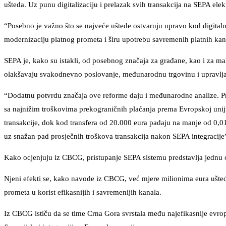
ušteda. Uz punu digitalizaciju i prelazak svih transakcija na SEPA ele
“Posebno je važno što se najveće uštede ostvaruju upravo kod digitaln
modernizaciju platnog prometa i širu upotrebu savremenih platnih kan
SEPA je, kako su istakli, od posebnog značaja za građane, kao i za mal
olakšavaju svakodnevno poslovanje, međunarodnu trgovinu i upravlja
“Dodatnu potvrdu značaja ove reforme daju i međunarodne analize. Pre
sa najnižim troškovima prekograničnih plaćanja prema Evropskoj uniji.
transakcije, dok kod transfera od 20.000 eura padaju na manje od 0,01
uz snažan pad prosječnih troškova transakcija nakon SEPA integracije
Kako ocjenjuju iz CBCG, pristupanje SEPA sistemu predstavlja jednu od
Njeni efekti se, kako navode iz CBCG, već mjere milionima eura ušte
prometa u korist efikasnijih i savremenijih kanala.
Iz CBCG ističu da se time Crna Gora svrstala među najefikasnije evro