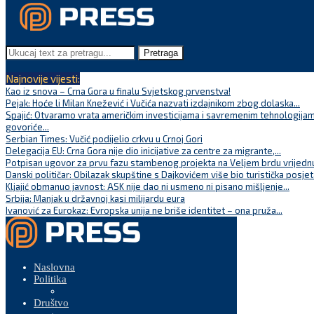
Pretraga
Najnovije vijesti:
Kao iz snova – Crna Gora u finalu Svjetskog prvenstva!
Pejak: Hoće li Milan Knežević i Vučića nazvati izdajnikom zbog dolaska...
Spajić: Otvaramo vrata američkim investicijama i savremenim tehnologijam
govoriće...
Serbian Times: Vučić podijelio crkvu u Crnoj Gori
Delegacija EU: Crna Gora nije dio inicijative za centre za migrante,...
Potpisan ugovor za prvu fazu stambenog projekta na Veljem brdu vrijednu
Danski političar: Obilazak skupštine s Dajkovićem više bio turistička posjet
Kljajić obmanuo javnost: ASK nije dao ni usmeno ni pisano mišljenje...
Srbija: Manjak u državnoj kasi milijardu eura
Ivanović za Eurokaz: Evropska unija ne briše identitet – ona pruža...
Naslovna
Politika
Društvo