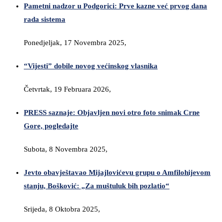
Pametni nadzor u Podgorici: Prve kazne već prvog dana
rada sistema
Ponedjeljak, 17 Novembra 2025,
“Vijesti” dobile novog većinskog vlasnika
Četvrtak, 19 Februara 2026,
PRESS saznaje: Objavljen novi otro foto snimak Crne
Gore, pogledajte
Subota, 8 Novembra 2025,
Jevto obavještavao Mijajlovićevu grupu o Amfilohijevom
stanju, Bošković: „Za muštuluk bih pozlatio“
Srijeda, 8 Oktobra 2025,