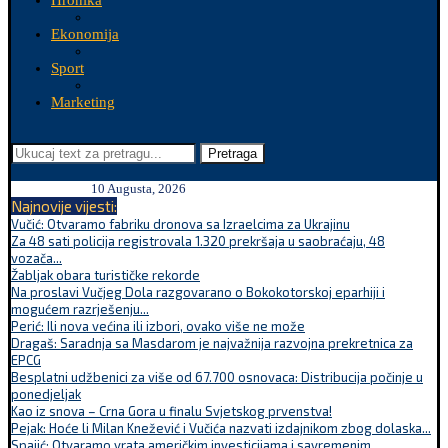
Hronika
Ekonomija
Sport
Marketing
Pretraga
10 Augusta, 2026
Najnovije vijesti:
Vučić: Otvaramo fabriku dronova sa Izraelcima za Ukrajinu
Za 48 sati policija registrovala 1.320 prekršaja u saobraćaju, 48
vozača...
Žabljak obara turističke rekorde
Na proslavi Vučjeg Dola razgovarano o Bokokotorskoj eparhiji i
mogućem razrješenju...
Perić: Ili nova većina ili izbori, ovako više ne može
Dragaš: Saradnja sa Masdarom je najvažnija razvojna prekretnica za
EPCG
Besplatni udžbenici za više od 67.700 osnovaca: Distribucija počinje u
ponedjeljak
Kao iz snova – Crna Gora u finalu Svjetskog prvenstva!
Pejak: Hoće li Milan Knežević i Vučića nazvati izdajnikom zbog dolaska...
Spajić: Otvaramo vrata američkim investicijama i savremenim