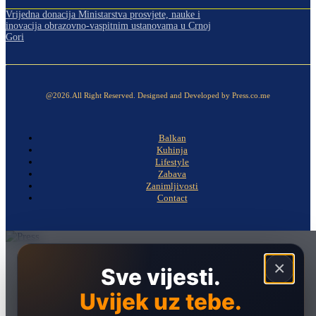
Vrijedna donacija Ministarstva prosvjete, nauke i
inovacija obrazovno-vaspitnim ustanovama u Crnoj
Gori
@2026.All Right Reserved. Designed and Developed by Press.co.me
Balkan
Kuhinja
Lifestyle
Zabava
Zanimljivosti
Contact
Naslovna
×
Sve vijesti.
Politika
Uvijek uz tebe.
Društvo