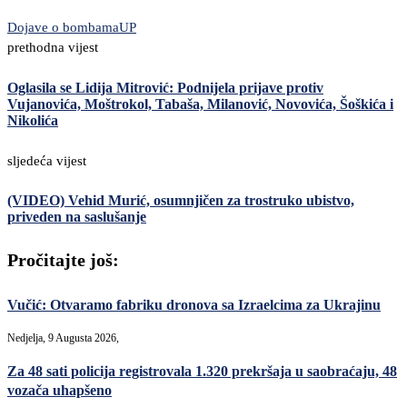
Dojave o bombama
UP
prethodna vijest
Oglasila se Lidija Mitrović: Podnijela prijave protiv
Vujanovića, Moštrokol, Tabaša, Milanović, Novovića, Šoškića i
Nikolića
sljedeća vijest
(VIDEO) Vehid Murić, osumnjičen za trostruko ubistvo,
priveden na saslušanje
Pročitajte još:
Vučić: Otvaramo fabriku dronova sa Izraelcima za Ukrajinu
Nedjelja, 9 Augusta 2026,
Za 48 sati policija registrovala 1.320 prekršaja u saobraćaju, 48
vozača uhapšeno