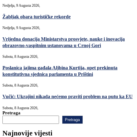
Nedjelja, 9 Augusta 2026,
Žabljak obara turističke rekorde
Nedjelja, 9 Augusta 2026,
Vrijedna donacija Ministarstva prosvjete, nauke i inovacija
obrazovno-vaspitnim ustanovama u Crnoj Gori
Subota, 8 Augusta 2026,
Poslanica jajima gađala Aljbina Kurtija, opet prekinuta
konstitutivna sjednica parlamenta u Prištini
Subota, 8 Augusta 2026,
Vučić: Ukrajini nikada nećemo praviti problem na putu ka EU
Subota, 8 Augusta 2026,
Pretraga
Pretraga
Najnovije vijesti