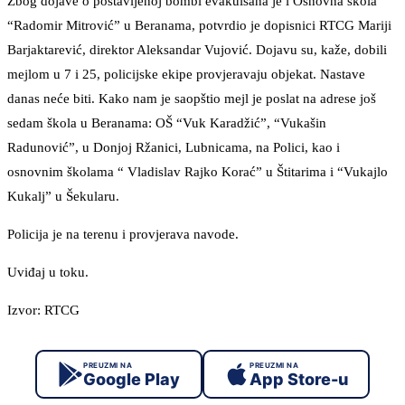
Zbog dojave o postavljenoj bombi evakuisana je i Osnovna škola
“Radomir Mitrović” u Beranama, potvrdio je dopisnici RTCG Mariji
Barjaktarević, direktor Aleksandar Vujović. Dojavu su, kaže, dobili
mejlom u 7 i 25, policijske ekipe provjeravaju objekat. Nastave
danas neće biti. Kako nam je saopštio mejl je poslat na adrese još
sedam škola u Beranama: OŠ “Vuk Karadžić”, “Vukašin
Radunović”, u Donjoj Ržanici, Lubnicama, na Polici, kao i
osnovnim školama “ Vladislav Rajko Korać” u Štitarima i “Vukajlo
Kukalj” u Šekularu.
Policija je na terenu i provjerava navode.
Uviđaj u toku.
Izvor: RTCG
PREUZMI NA
PREUZMI NA
Google Play
App Store-u