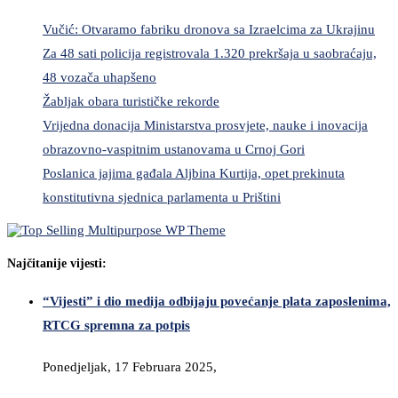
Vučić: Otvaramo fabriku dronova sa Izraelcima za Ukrajinu
Za 48 sati policija registrovala 1.320 prekršaja u saobraćaju,
48 vozača uhapšeno
Žabljak obara turističke rekorde
Vrijedna donacija Ministarstva prosvjete, nauke i inovacija
obrazovno-vaspitnim ustanovama u Crnoj Gori
Poslanica jajima gađala Aljbina Kurtija, opet prekinuta
konstitutivna sjednica parlamenta u Prištini
Najčitanije vijesti:
“Vijesti” i dio medija odbijaju povećanje plata zaposlenima,
RTCG spremna za potpis
Ponedjeljak, 17 Februara 2025,