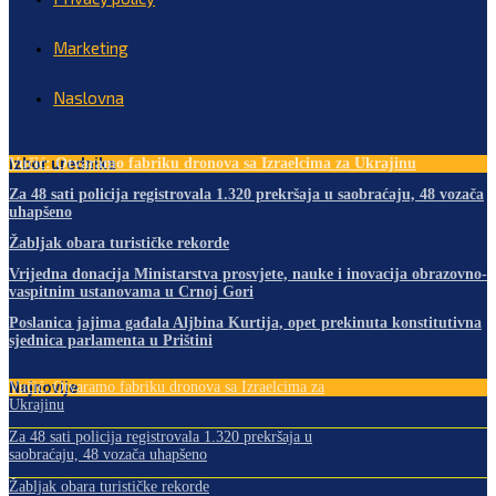
Marketing
Naslovna
Izbor urednika
Vučić: Otvaramo fabriku dronova sa Izraelcima za Ukrajinu
Za 48 sati policija registrovala 1.320 prekršaja u saobraćaju, 48 vozača
uhapšeno
Žabljak obara turističke rekorde
Vrijedna donacija Ministarstva prosvjete, nauke i inovacija obrazovno-
vaspitnim ustanovama u Crnoj Gori
Poslanica jajima gađala Aljbina Kurtija, opet prekinuta konstitutivna
sjednica parlamenta u Prištini
Najnovije
Vučić: Otvaramo fabriku dronova sa Izraelcima za
Ukrajinu
Za 48 sati policija registrovala 1.320 prekršaja u
saobraćaju, 48 vozača uhapšeno
Žabljak obara turističke rekorde