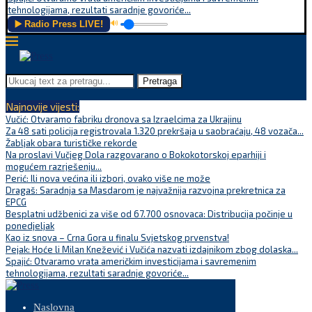
tehnologijama, rezultati saradnje govoriće...
▶️ Radio Press LIVE!
🔊
Pretraga
Najnovije vijesti:
Vučić: Otvaramo fabriku dronova sa Izraelcima za Ukrajinu
Za 48 sati policija registrovala 1.320 prekršaja u saobraćaju, 48 vozača...
Žabljak obara turističke rekorde
Na proslavi Vučjeg Dola razgovarano o Bokokotorskoj eparhiji i
mogućem razrješenju...
Perić: Ili nova većina ili izbori, ovako više ne može
Dragaš: Saradnja sa Masdarom je najvažnija razvojna prekretnica za
EPCG
Besplatni udžbenici za više od 67.700 osnovaca: Distribucija počinje u
ponedjeljak
Kao iz snova – Crna Gora u finalu Svjetskog prvenstva!
Pejak: Hoće li Milan Knežević i Vučića nazvati izdajnikom zbog dolaska...
Spajić: Otvaramo vrata američkim investicijama i savremenim
tehnologijama, rezultati saradnje govoriće...
Naslovna