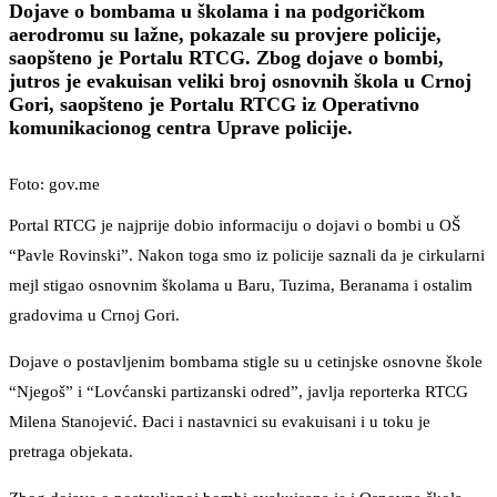
Dojave o bombama u školama i na podgoričkom
aerodromu su lažne, pokazale su provjere policije,
saopšteno je Portalu RTCG. Zbog dojave o bombi,
jutros je evakuisan veliki broj osnovnih škola u Crnoj
Gori, saopšteno je Portalu RTCG iz Operativno
komunikacionog centra Uprave policije.
Foto: gov.me
Portal RTCG je najprije dobio informaciju o dojavi o bombi u OŠ
“Pavle Rovinski”. Nakon toga smo iz policije saznali da je cirkularni
mejl stigao osnovnim školama u Baru, Tuzima, Beranama i ostalim
gradovima u Crnoj Gori.
Dojave o postavljenim bombama stigle su u cetinjske osnovne škole
“Njegoš” i “Lovćanski partizanski odred”, javlja reporterka RTCG
Milena Stanojević. Đaci i nastavnici su evakuisani i u toku je
pretraga objekata.