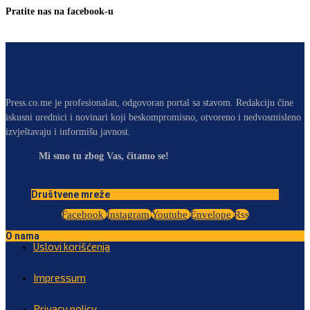
Pratite nas na facebook-u
Press.co.me je profesionalan, odgovoran portal sa stavom. Redakciju čine
iskusni urednici i novinari koji beskompromisno, otvoreno i nedvosmisleno
izvještavaju i informišu javnost.
Mi smo tu zbog Vas, čitamo se!
Društvene mreže
Facebook
Instagram
Youtube
Envelope
Rss
O nama
Uslovi korišćenja
Impressum
Privacy policy