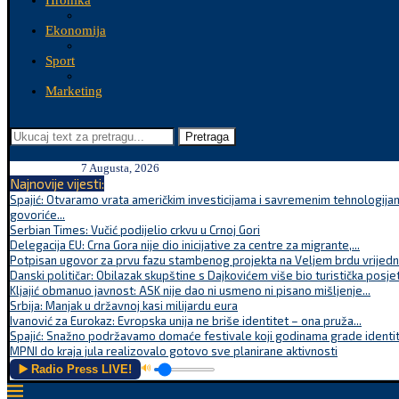
Hronika
Ekonomija
Sport
Marketing
Pretraga
7 Augusta, 2026
Najnovije vijesti:
Spajić: Otvaramo vrata američkim investicijama i savremenim tehnologijam
govoriće...
Serbian Times: Vučić podijelio crkvu u Crnoj Gori
Delegacija EU: Crna Gora nije dio inicijative za centre za migrante,...
Potpisan ugovor za prvu fazu stambenog projekta na Veljem brdu vrijednu
Danski političar: Obilazak skupštine s Dajkovićem više bio turistička posjet
Kljajić obmanuo javnost: ASK nije dao ni usmeno ni pisano mišljenje...
Srbija: Manjak u državnoj kasi milijardu eura
Ivanović za Eurokaz: Evropska unija ne briše identitet – ona pruža...
Spajić: Snažno podržavamo domaće festivale koji godinama grade identite
MPNI do kraja jula realizovalo gotovo sve planirane aktivnosti
▶️ Radio Press LIVE!
🔊