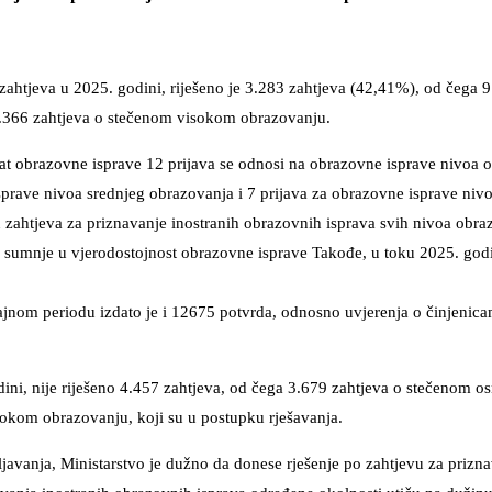
 zahtjeva u 2025. godini, riješeno je 3.283 zahtjeva (42,41%), od čega 
.366 zahtjeva o stečenom visokom obrazovanju.
kat obrazovne isprave 12 prijava se odnosi na obrazovne isprave nivoa
sprave nivoa srednjeg obrazovanja i 7 prijava za obrazovne isprave niv
 zahtjeva za priznavanje inostranih obrazovnih isprava svih nivoa obr
g sumnje u vjerodostojnost obrazovne isprave Takođe, u toku 2025. godi
ajnom periodu izdato je i 12675 potvrda, odnosno uvjerenja o činjenic
ini, nije riješeno 4.457 zahtjeva, od čega 3.679 zahtjeva o stečenom 
okom obrazovanju, koji su u postupku rješavanja.
avanja, Ministarstvo je dužno da donese rješenje po zahtjevu za prizna