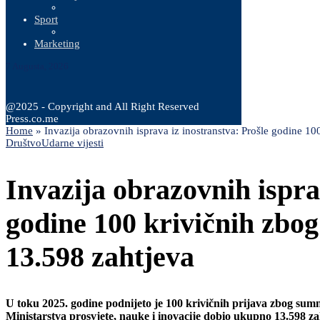
Sport
Marketing
7 Augusta, 2026
@2025 - Copyright and All Right Reserved
Press.co.me
Home
»
Invazija obrazovnih isprava iz inostranstva: Prošle godine 10
Društvo
Udarne vijesti
Invazija obrazovnih ispra
godine 100 krivičnih zbog
13.598 zahtjeva
U toku 2025. godine podnijeto je 100 krivičnih prijava zbog sumn
Ministarstva prosvjete, nauke i inovacije dobio ukupno 13.598 za