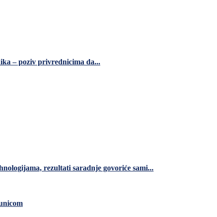
ka – poziv privrednicima da...
nologijama, rezultati saradnje govoriće sami...
čunicom