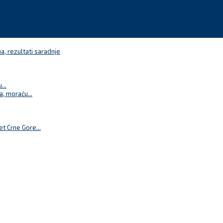
a, rezultati saradnje
...
a, moraću...
t Crne Gore...