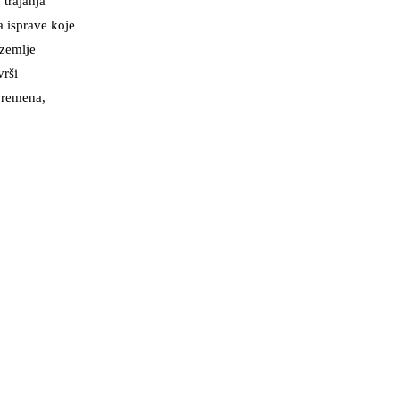
trajanja
a isprave koje
 zemlje
vrši
vremena,