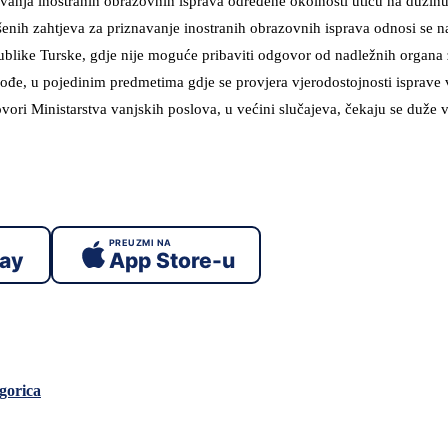
anja inostranih obrazovnih isprava određene okolnosti utiču na dužinu 
enih zahtjeva za priznavanje inostranih obrazovnih isprava odnosi se n
publike Turske, gdje nije moguće pribaviti odgovor od nadležnih organa
ođe, u pojedinim predmetima gdje se provjera vjerodostojnosti isprave 
ori Ministarstva vanjskih poslova, u većini slučajeva, čekaju se duže 
PREUZMI NA
lay
App Store-u
gorica