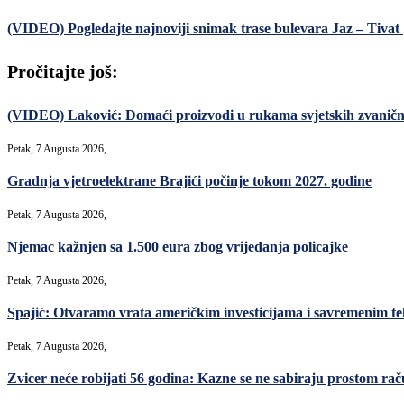
(VIDEO) Pogledajte najnoviji snimak trase bulevara Jaz – Tivat
Pročitajte još:
(VIDEO) Laković: Domaći proizvodi u rukama svjetskih zvanični
Petak, 7 Augusta 2026,
Gradnja vjetroelektrane Brajići počinje tokom 2027. godine
Petak, 7 Augusta 2026,
Njemac kažnjen sa 1.500 eura zbog vrijeđanja policajke
Petak, 7 Augusta 2026,
Spajić: Otvaramo vrata američkim investicijama i savremenim teh
Petak, 7 Augusta 2026,
Zvicer neće robijati 56 godina: Kazne se ne sabiraju prostom ra