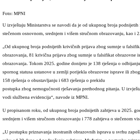
Foto: MPNI
U izvještaju Ministarstva se navodi da je od ukupnog broja podnijetih
stečenom osnovnom, srednjem i višem stručnom obrazovanju, kao i 2
„Od ukupnog broja podnijetih krivičnih prijava zbog sumnje u falsifi
obrazovanja, 81 krivična prijava zbog sumnje u falsifikat obrazovne i
obrazovanja. Tokom 2025. godine donijeto je 138 rješenja o odbijanju
spornog statusa ustanove u zemlji porijekla obrazovne isprave ili zbo
158 rješenja o obustavljanju i 683 rješenja o prekidu
postupka zbog nemogućnosti rješavanja prethodnog pitanja. U izvješt
vodi službena evidencija“, navode iz MPNI.
U propisanom roku, od ukupnog broja podnijetih zahtjeva u 2025. god
srednjem i višem stručnom obrazovanju i 778 zahtjeva o stečenom vis
„U postupku priznavanja inostranih obrazovnih isprava u svrhu zapošlj