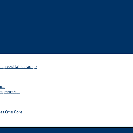
a, rezultati saradnje
...
a, moraću...
t Crne Gore...