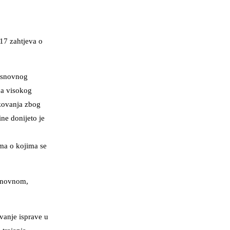
917 zahtjeva o
 osnovnog
oa visokog
azovanja zbog
ne donijeto je
ama o kojima se
osnovnom,
vanje isprave u