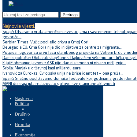
Pretraga
Najnovije vijesti:
Spajić: Otvaramo vrata američkim investicijama i savremenim tehnologijam
govoriće...
Serbian Times: Vučić podijelio crkvu u Crnoj Gori
Delegacija EU: Crna Gora nije dio inicijative za centre za migrante,...
Potpisan ugovor za prvu fazu stambenog projekta na Veljem brdu vrijednu
Danski političar: Obilazak skupštine s Dajkovićem više bio turistička posjet
Kljajić obmanuo javnost: ASK nije dao ni usmeno ni pisano mišljenje...
Srbija: Manjak u državnoj kasi milijardu eura
Ivanović za Eurokaz: Evropska unija ne briše identitet – ona pruža...
Spajić: Snažno podržavamo domaće festivale koji godinama grade identite
MPNI do kraja jula realizovalo gotovo sve planirane aktivnosti
Naslovna
Politika
Društvo
Hronika
Ekonomija