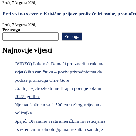
Petak, 7 Augusta 2026,
Pretresi na sjeveru: Krivične prijave protiv četiri osobe, pronađe
Petak, 7 Augusta 2026,
Pretraga
Pretraga
Najnovije vijesti
(VIDEO) Laković: Domaći proizvodi u rukama
svjetskih zvaničnika – poziv privrednicima da
podrže promociju Crne Gore
Gradnja vjetroelektrane Brajići počinje tokom
2027. godine
Njemac kažnjen sa 1.500 eura zbog vrijeđanja
policajke
Spajić: Otvaramo vrata američkim investicijama
i savremenim tehnologijama, rezultati saradnje