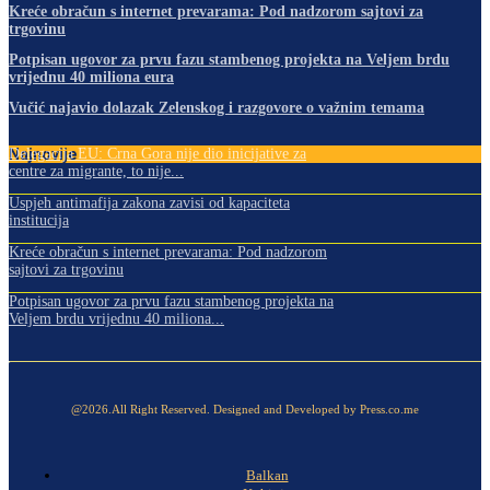
Kreće obračun s internet prevarama: Pod nadzorom sajtovi za
trgovinu
Potpisan ugovor za prvu fazu stambenog projekta na Veljem brdu
vrijednu 40 miliona eura
Vučić najavio dolazak Zelenskog i razgovore o važnim temama
Najnovije
Delegacija EU: Crna Gora nije dio inicijative za
centre za migrante, to nije...
Uspjeh antimafija zakona zavisi od kapaciteta
institucija
Kreće obračun s internet prevarama: Pod nadzorom
sajtovi za trgovinu
Potpisan ugovor za prvu fazu stambenog projekta na
Veljem brdu vrijednu 40 miliona...
@2026.All Right Reserved. Designed and Developed by Press.co.me
Balkan