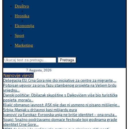
Društvo
Hronika
Ekonomija
Sport
Marketing
Pretraga
7 Augusta, 2026
Najnovije vijesti:
Delegacija EU: Crna Gora nije dio inicijative za centre za migrante,...
Potpisan ugovor za prvu fazu stambenog projekta na Veljem brdu
vrijednu...
Danski političar: Obilazak skupštine s Dajkovićem više bio turistička
posjeta, moraću...
Kljajić obmanuo javnost: ASK nije dao ni usmeno ni pisano mišljenje...
Srbija: Manjak u državnoj kasi milijardu eura
Ivanović za Eurokaz: Evropska unija ne briše identitet – ona pruža...
Spajić: Snažno podržavamo domaće festivale koji godinama grade
identitet Crne Gore...