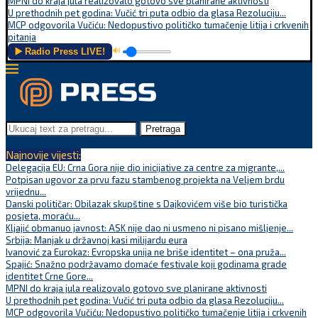
MPNI do kraja jula realizovalo gotovo sve planirane aktivnosti
U prethodnih pet godina: Vučić tri puta odbio da glasa Rezoluciju...
MCP odgovorila Vučiću: Nedopustivo političko tumačenje litija i crkvenih
pitanja
▶️ Radio Press LIVE!
🔊
Pretraga
Najnovije vijesti:
Delegacija EU: Crna Gora nije dio inicijative za centre za migrante,...
Potpisan ugovor za prvu fazu stambenog projekta na Veljem brdu
vrijednu...
Danski političar: Obilazak skupštine s Dajkovićem više bio turistička
posjeta, moraću...
Kljajić obmanuo javnost: ASK nije dao ni usmeno ni pisano mišljenje...
Srbija: Manjak u državnoj kasi milijardu eura
Ivanović za Eurokaz: Evropska unija ne briše identitet – ona pruža...
Spajić: Snažno podržavamo domaće festivale koji godinama grade
identitet Crne Gore...
MPNI do kraja jula realizovalo gotovo sve planirane aktivnosti
U prethodnih pet godina: Vučić tri puta odbio da glasa Rezoluciju...
MCP odgovorila Vučiću: Nedopustivo političko tumačenje litija i crkvenih