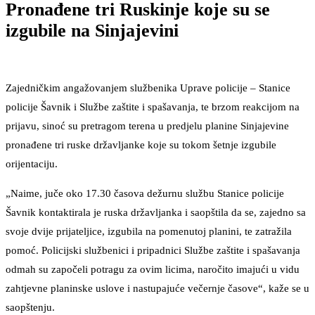
Pronađene tri Ruskinje koje su se
izgubile na Sinjajevini
Zajedničkim angažovanjem službenika Uprave policije – Stanice
policije Šavnik i Službe zaštite i spašavanja, te brzom reakcijom na
prijavu, sinoć su pretragom terena u predjelu planine Sinjajevine
pronađene tri ruske državljanke koje su tokom šetnje izgubile
orijentaciju.
„Naime, juče oko 17.30 časova dežurnu službu Stanice policije
Šavnik kontaktirala je ruska državljanka i saopštila da se, zajedno sa
svoje dvije prijateljice, izgubila na pomenutoj planini, te zatražila
pomoć. Policijski službenici i pripadnici Službe zaštite i spašavanja
odmah su započeli potragu za ovim licima, naročito imajući u vidu
zahtjevne planinske uslove i nastupajuće večernje časove“, kaže se u
saopštenju.