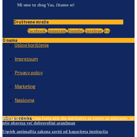
Mi smo tu zbog Vas, čitamo se!
Društvene mreže
Facebook
Instagram
Youtube
Envelope
Rss
O nama
Uslovi korišćenja
Impressum
Privacy policy
Marketing
Naslovna
Izbor urednika
Delegacija EU: Crna Gora nije dio inicijative za centre za migrante, to
nije obaveza već dobrovoljni aranžman
Uspjeh antimafija zakona zavisi od kapaciteta institucija