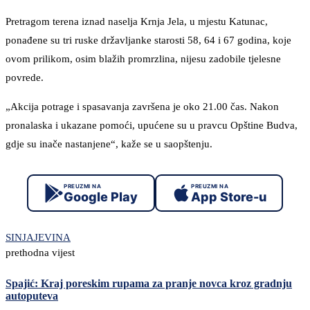
Pretragom terena iznad naselja Krnja Jela, u mjestu Katunac,
ponađene su tri ruske državljanke starosti 58, 64 i 67 godina, koje
ovom prilikom, osim blažih promrzlina, nijesu zadobile tjelesne
povrede.
„Akcija potrage i spasavanja završena je oko 21.00 čas. Nakon
pronalaska i ukazane pomoći, upućene su u pravcu Opštine Budva,
gdje su inače nastanjene“, kaže se u saopštenju.
PREUZMI NA
PREUZMI NA
Google Play
App Store-u
SINJAJEVINA
prethodna vijest
Spajić: Kraj poreskim rupama za pranje novca kroz gradnju
autoputeva