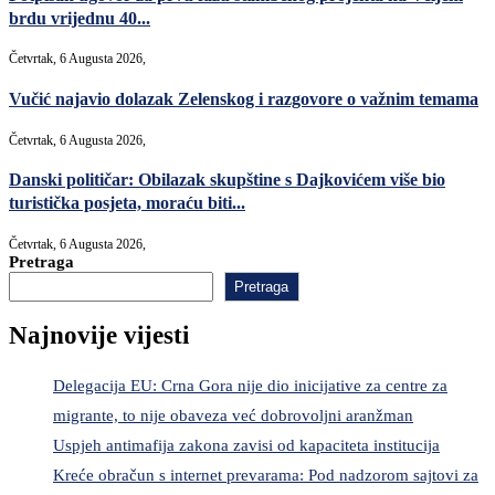
brdu vrijednu 40...
Četvrtak, 6 Augusta 2026,
Vučić najavio dolazak Zelenskog i razgovore o važnim temama
Četvrtak, 6 Augusta 2026,
Danski političar: Obilazak skupštine s Dajkovićem više bio
turistička posjeta, moraću biti...
Četvrtak, 6 Augusta 2026,
Pretraga
Pretraga
Najnovije vijesti
Delegacija EU: Crna Gora nije dio inicijative za centre za
migrante, to nije obaveza već dobrovoljni aranžman
Uspjeh antimafija zakona zavisi od kapaciteta institucija
Kreće obračun s internet prevarama: Pod nadzorom sajtovi za