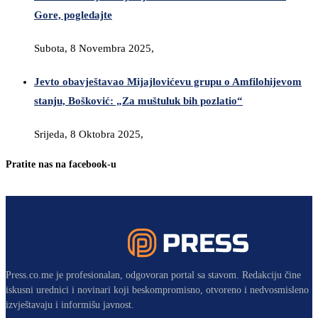
Gore, pogledajte
Subota, 8 Novembra 2025,
Jevto obavještavao Mijajlovićevu grupu o Amfilohijevom
stanju, Bošković: „Za muštuluk bih pozlatio“
Srijeda, 8 Oktobra 2025,
Pratite nas na facebook-u
Press.co.me je profesionalan, odgovoran portal sa stavom. Redakciju čine
iskusni urednici i novinari koji beskompromisno, otvoreno i nedvosmisleno
izvještavaju i informišu javnost.