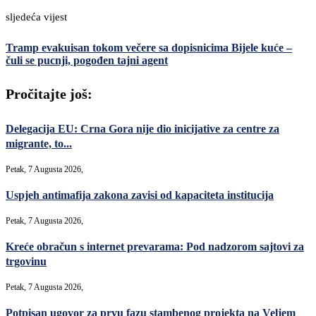
sljedeća vijest
Tramp evakuisan tokom večere sa dopisnicima Bijele kuće –
čuli se pucnji, pogođen tajni agent
Pročitajte još:
Delegacija EU: Crna Gora nije dio inicijative za centre za
migrante, to...
Petak, 7 Augusta 2026,
Uspjeh antimafija zakona zavisi od kapaciteta institucija
Petak, 7 Augusta 2026,
Kreće obračun s internet prevarama: Pod nadzorom sajtovi za
trgovinu
Petak, 7 Augusta 2026,
Potpisan ugovor za prvu fazu stambenog projekta na Veljem