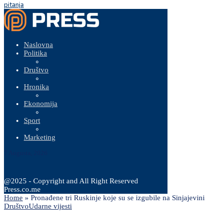
pitanja
Naslovna
Politika
Društvo
Hronika
Ekonomija
Sport
Marketing
7 Augusta, 2026
@2025 - Copyright and All Right Reserved
Press.co.me
Home
»
Pronađene tri Ruskinje koje su se izgubile na Sinjajevini
Društvo
Udarne vijesti