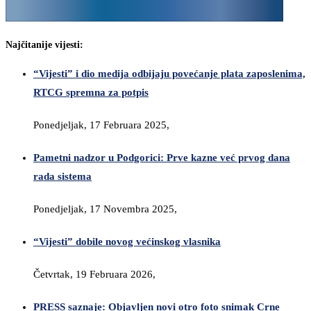
Najčitanije vijesti:
“Vijesti” i dio medija odbijaju povećanje plata zaposlenima,
RTCG spremna za potpis
Ponedjeljak, 17 Februara 2025,
Pametni nadzor u Podgorici: Prve kazne već prvog dana
rada sistema
Ponedjeljak, 17 Novembra 2025,
“Vijesti” dobile novog većinskog vlasnika
Četvrtak, 19 Februara 2026,
PRESS saznaje: Objavljen novi otro foto snimak Crne