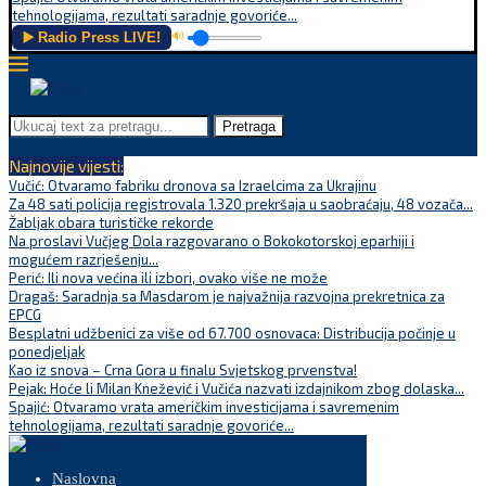
tehnologijama, rezultati saradnje govoriće...
▶️ Radio Press LIVE!
🔊
Pretraga
Najnovije vijesti:
Vučić: Otvaramo fabriku dronova sa Izraelcima za Ukrajinu
Za 48 sati policija registrovala 1.320 prekršaja u saobraćaju, 48 vozača...
Žabljak obara turističke rekorde
Na proslavi Vučjeg Dola razgovarano o Bokokotorskoj eparhiji i
mogućem razrješenju...
Perić: Ili nova većina ili izbori, ovako više ne može
Dragaš: Saradnja sa Masdarom je najvažnija razvojna prekretnica za
EPCG
Besplatni udžbenici za više od 67.700 osnovaca: Distribucija počinje u
ponedjeljak
Kao iz snova – Crna Gora u finalu Svjetskog prvenstva!
Pejak: Hoće li Milan Knežević i Vučića nazvati izdajnikom zbog dolaska...
Spajić: Otvaramo vrata američkim investicijama i savremenim
tehnologijama, rezultati saradnje govoriće...
Naslovna