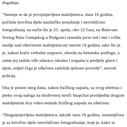
događaja.
“Sumnja se da je prvoprijavljena maloljetnica, stara 16 godina,
počinila krivična djela nasilničko ponašanje i neovlašćeno
fotografisanj, na način što je 25. aprila, oko 22 časa, na Bulevaru
Svetog Petra Cetinjskog u Podgorici remetila javni red i mir i vršila
nasilje nad oštećenom maloljetnicom starom 14 godina, tako što ju
je, nakon kraće verbalne rasprave, oborila na betonsku podlogu, a
zatim joj zadala više udaraca rukama i nogama u predjelu glave i
tijela, usljed čega je oštećena zadobila tjelesne povrede”, navodi
policija.
Ona je potom istog dana, nakon fizičkog napada, sa svog telefona i
preko svog naloga na društvenoj mreži Snapchat proslijedila drugom
maloljetnom licu video-snimak fizičkog napada na oštećenu.
“Drugoprijavljena maloljetnica, takođe stara 16 godina, osumnjičena
je za krivično djelo neovlašćeno fotografisanje, koje je, kako se