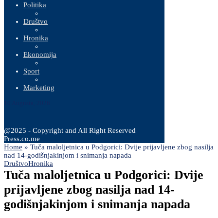
Politika
Društvo
Hronika
Ekonomija
Sport
Marketing
10 Augusta, 2026
@2025 - Copyright and All Right Reserved
Press.co.me
Home
»
Tuča maloljetnica u Podgorici: Dvije prijavljene zbog nasilja
nad 14-godišnjakinjom i snimanja napada
Društvo
Hronika
Tuča maloljetnica u Podgorici: Dvije
prijavljene zbog nasilja nad 14-
godišnjakinjom i snimanja napada