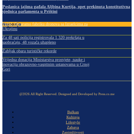
Poslanica jajima gađala Aljbina Kurtija, opet prekinuta konstitutivna
sjednica parlamenta u Prištini
Najnovije
Vučić: Otvaramo fabriku dronova sa Izraelcima za
Ukrajinu
Za 48 sati policija registrovala 1.320 prekršaja u
saobraćaju, 48 vozača uhapšeno
Žabljak obara turističke rekorde
Vrijedna donacija Ministarstva prosvjete, nauke i
inovacija obrazovno-vaspitnim ustanovama u Crnoj
Gori
@2026.All Right Reserved. Designed and Developed by Press.co.me
Balkan
Kuhinja
Lifestyle
Zabava
Zanimljivosti