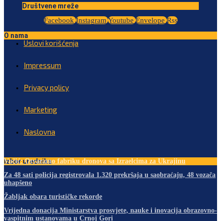
Društvene mreže
Facebook
Instagram
Youtube
Envelope
Rss
O nama
Uslovi korišćenja
Impressum
Privacy policy
Marketing
Naslovna
Izbor urednika
Vučić: Otvaramo fabriku dronova sa Izraelcima za Ukrajinu
Za 48 sati policija registrovala 1.320 prekršaja u saobraćaju, 48 vozača
uhapšeno
Žabljak obara turističke rekorde
Vrijedna donacija Ministarstva prosvjete, nauke i inovacija obrazovno-
vaspitnim ustanovama u Crnoj Gori