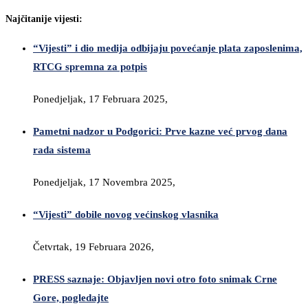
Najčitanije vijesti:
“Vijesti” i dio medija odbijaju povećanje plata zaposlenima,
RTCG spremna za potpis
Ponedjeljak, 17 Februara 2025,
Pametni nadzor u Podgorici: Prve kazne već prvog dana
rada sistema
Ponedjeljak, 17 Novembra 2025,
“Vijesti” dobile novog većinskog vlasnika
Četvrtak, 19 Februara 2026,
PRESS saznaje: Objavljen novi otro foto snimak Crne
Gore, pogledajte