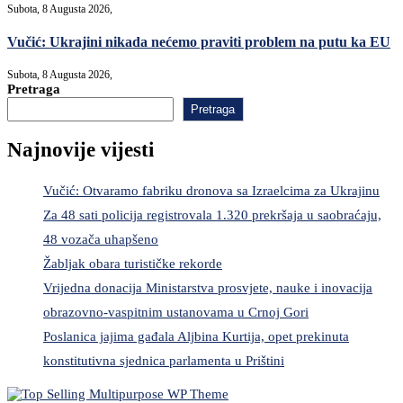
Subota, 8 Augusta 2026,
Vučić: Ukrajini nikada nećemo praviti problem na putu ka EU
Subota, 8 Augusta 2026,
Pretraga
Pretraga
Najnovije vijesti
Vučić: Otvaramo fabriku dronova sa Izraelcima za Ukrajinu
Za 48 sati policija registrovala 1.320 prekršaja u saobraćaju,
48 vozača uhapšeno
Žabljak obara turističke rekorde
Vrijedna donacija Ministarstva prosvjete, nauke i inovacija
obrazovno-vaspitnim ustanovama u Crnoj Gori
Poslanica jajima gađala Aljbina Kurtija, opet prekinuta
konstitutivna sjednica parlamenta u Prištini