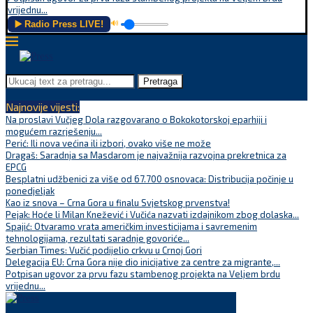
vrijednu...
▶️ Radio Press LIVE!
🔊
Pretraga
Najnovije vijesti:
Na proslavi Vučjeg Dola razgovarano o Bokokotorskoj eparhiji i
mogućem razrješenju...
Perić: Ili nova većina ili izbori, ovako više ne može
Dragaš: Saradnja sa Masdarom je najvažnija razvojna prekretnica za
EPCG
Besplatni udžbenici za više od 67.700 osnovaca: Distribucija počinje u
ponedjeljak
Kao iz snova – Crna Gora u finalu Svjetskog prvenstva!
Pejak: Hoće li Milan Knežević i Vučića nazvati izdajnikom zbog dolaska...
Spajić: Otvaramo vrata američkim investicijama i savremenim
tehnologijama, rezultati saradnje govoriće...
Serbian Times: Vučić podijelio crkvu u Crnoj Gori
Delegacija EU: Crna Gora nije dio inicijative za centre za migrante,...
Potpisan ugovor za prvu fazu stambenog projekta na Veljem brdu
vrijednu...