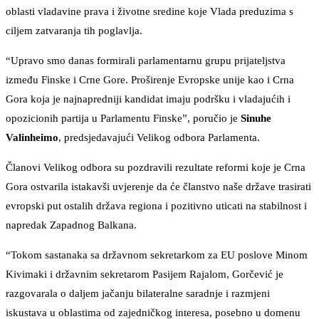
oblasti vladavine prava i životne sredine koje Vlada preduzima s
ciljem zatvaranja tih poglavlja.
“Upravo smo danas formirali parlamentarnu grupu prijateljstva
između Finske i Crne Gore. Proširenje Evropske unije kao i Crna
Gora koja je najnapredniji kandidat imaju podršku i vladajućih i
opozicionih partija u Parlamentu Finske”, poručio je
Sinuhe
Valinheimo
, predsjedavajući Velikog odbora Parlamenta.
Članovi Velikog odbora su pozdravili rezultate reformi koje je Crna
Gora ostvarila istakavši uvjerenje da će članstvo naše države trasirati
evropski put ostalih država regiona i pozitivno uticati na stabilnost i
napredak Zapadnog Balkana.
“Tokom sastanaka sa državnom sekretarkom za EU poslove Minom
Kivimaki i državnim sekretarom Pasijem Rajalom, Gorčević je
razgovarala o daljem jačanju bilateralne saradnje i razmjeni
iskustava u oblastima od zajedničkog interesa, posebno u domenu