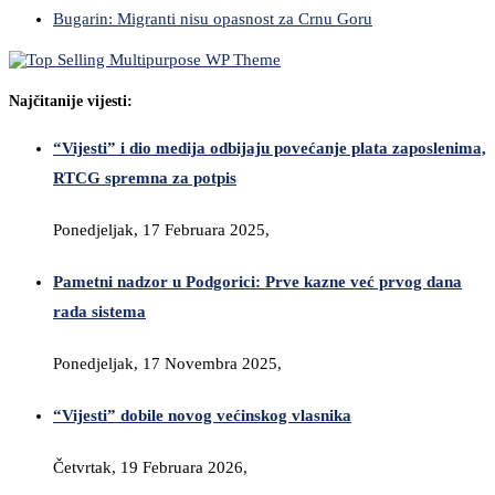
Bugarin: Migranti nisu opasnost za Crnu Goru
Najčitanije vijesti:
“Vijesti” i dio medija odbijaju povećanje plata zaposlenima,
RTCG spremna za potpis
Ponedjeljak, 17 Februara 2025,
Pametni nadzor u Podgorici: Prve kazne već prvog dana
rada sistema
Ponedjeljak, 17 Novembra 2025,
“Vijesti” dobile novog većinskog vlasnika
Četvrtak, 19 Februara 2026,