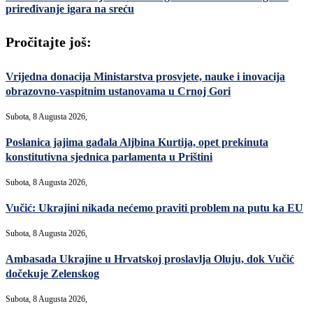
priređivanje igara na sreću
Pročitajte još:
Vrijedna donacija Ministarstva prosvjete, nauke i inovacija
obrazovno-vaspitnim ustanovama u Crnoj Gori
Subota, 8 Augusta 2026,
Poslanica jajima gađala Aljbina Kurtija, opet prekinuta
konstitutivna sjednica parlamenta u Prištini
Subota, 8 Augusta 2026,
Vučić: Ukrajini nikada nećemo praviti problem na putu ka EU
Subota, 8 Augusta 2026,
Ambasada Ukrajine u Hrvatskoj proslavlja Oluju, dok Vučić
dočekuje Zelenskog
Subota, 8 Augusta 2026,