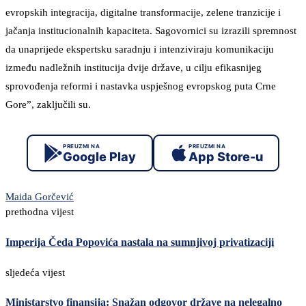
evropskih integracija, digitalne transformacije, zelene tranzicije i
jačanja institucionalnih kapaciteta. Sagovornici su izrazili spremnost
da unaprijede ekspertsku saradnju i intenziviraju komunikaciju
između nadležnih institucija dvije države, u cilju efikasnijeg
sprovođenja reformi i nastavka uspješnog evropskog puta Crne
Gore”, zaključili su.
PREUZMI NA
PREUZMI NA
Google Play
App Store-u
Maida Gorčević
prethodna vijest
Imperija Čeda Popovića nastala na sumnjivoj privatizaciji
sljedeća vijest
Ministarstvo finansija: Snažan odgovor države na nelegalno