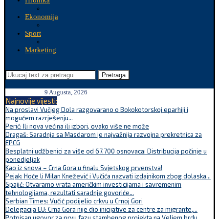
Hronika
Ekonomija
Sport
Marketing
Pretraga
9 Augusta, 2026
Najnovije vijesti:
Na proslavi Vučjeg Dola razgovarano o Bokokotorskoj eparhiji i
mogućem razrješenju...
Perić: Ili nova većina ili izbori, ovako više ne može
Dragaš: Saradnja sa Masdarom je najvažnija razvojna prekretnica za
EPCG
Besplatni udžbenici za više od 67.700 osnovaca: Distribucija počinje u
ponedjeljak
Kao iz snova – Crna Gora u finalu Svjetskog prvenstva!
Pejak: Hoće li Milan Knežević i Vučića nazvati izdajnikom zbog dolaska...
Spajić: Otvaramo vrata američkim investicijama i savremenim
tehnologijama, rezultati saradnje govoriće...
Serbian Times: Vučić podijelio crkvu u Crnoj Gori
Delegacija EU: Crna Gora nije dio inicijative za centre za migrante,...
Potpisan ugovor za prvu fazu stambenog projekta na Veljem brdu