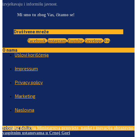
izvještavaju i informišu javnost.
Mi smo tu zbog Vas, čitamo se!
Društvene mreže
Facebook
Instagram
Youtube
Envelope
Rss
O nama
Uslovi korišćenja
Impressum
Privacy policy
Marketing
Naslovna
Izbor urednika
Vrijedna donacija Ministarstva prosvjete, nauke i inovacija obrazovno-
vaspitnim ustanovama u Crnoj Gori