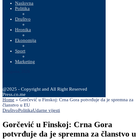
Naslovna
Politika
Društvo
Hronika
Ekonomija
Sport
Marketing
9 Augusta, 2026
@2025 - Copyright and All Right Reserved
Press.co.me
Home
»
Gorčević u Finskoj: Crna Gora potvrđuje da je spremna za
članstvo u EU
Društvo
Politika
Udarne vijesti
Gorčević u Finskoj: Crna Gora
potvrđuje da je spremna za članstvo u