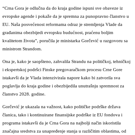
“Crna Gora je odlučna da do kraja godine ispuni sve obaveze iz
evropske agende i pokaže da je spremna za punopravno članstvo u
EU. Naša posvećenost reformama odraz je stremljenja Vlade da
građanima obezbijedi evropsku budućnost, praćenu boljim
kvalitetom života”, poručila je ministarka Gorčević u razgovoru sa
ministrom Strandom.
Ona je, kako je saopšteno, zahvalila Strandu na političkoj, tehničkoj
i ekspertskoj podršci Finske pregovaračkom procesu Crne Gore
istakavši da je Vlada intenzivirala napore kako bi zatvorila sva
poglavlja do kraja godine i obezbijedila unutrašnju spremnost za
članstvo 2028. godine.
Gorčević je ukazala na važnost, kako političke podrške država
članica, tako i kontinuirane finansijske podrške iz EU fondova i
programa istakavši da je Crna Gora na najbolji način iskoristila
značajna sredstva za unapređenje stanja u različitim oblastima, od