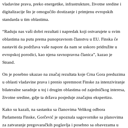
vladavine prava, preko energetike, infrastrukture, životne sredine i
digitalizacije što je omogućilo dostizanje i primjenu evropskih
standarda u tim oblastima.
“Raduju nas vaši dobri rezultati i napredak koji ostvarujete u svim
oblastima na putu prema punopravnom članstvu u EU. Finska će
nastaviti da podržava vaše napore da nam se uskoro pridružite u
evropskoj porodici, kao njena ravnopravna članica”, kazao je
Strand.
On je posebno ukazao na značaj rezultata koje Crna Gora preduzima
u oblasti vladavine prava i prenio spremnost Finske za intenziviranje
bilateralne saradnje u toj i drugim oblastima od zajedničkog interesa,
životne sredine, gdje ta država posjeduje značajnu ekspertizu.
Kako su kazali, na sastanku sa članovima Velikog odbora
Parlamenta Finske, Gorčević je upoznala sagovornike sa planovima
za zatvaranje pregovaračkih poglavlja i posebno sa obavezama u