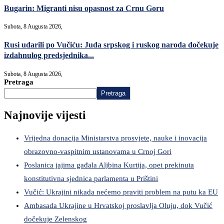
Bugarin: Migranti nisu opasnost za Crnu Goru
Subota, 8 Augusta 2026,
Rusi udarili po Vučiću: Juda srpskog i ruskog naroda dočekuje
izdahnulog predsjednika...
Subota, 8 Augusta 2026,
Pretraga
Pretraga
Najnovije vijesti
Vrijedna donacija Ministarstva prosvjete, nauke i inovacija
obrazovno-vaspitnim ustanovama u Crnoj Gori
Poslanica jajima gađala Aljbina Kurtija, opet prekinuta
konstitutivna sjednica parlamenta u Prištini
Vučić: Ukrajini nikada nećemo praviti problem na putu ka EU
Ambasada Ukrajine u Hrvatskoj proslavlja Oluju, dok Vučić
dočekuje Zelenskog