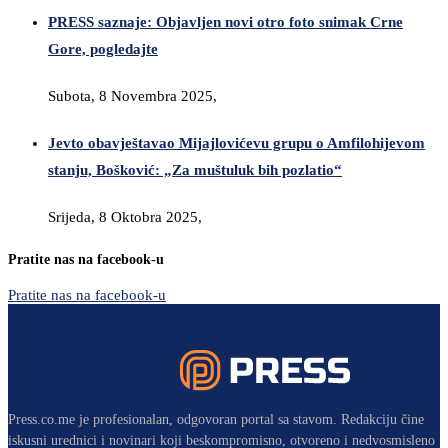
PRESS saznaje: Objavljen novi otro foto snimak Crne
Gore, pogledajte
Subota, 8 Novembra 2025,
Jevto obavještavao Mijajlovićevu grupu o Amfilohijevom
stanju, Bošković: „Za muštuluk bih pozlatio“
Srijeda, 8 Oktobra 2025,
Pratite nas na facebook-u
Pratite nas na facebook-u
Press.co.me je profesionalan, odgovoran portal sa stavom. Redakciju čine
iskusni urednici i novinari koji beskompromisno, otvoreno i nedvosmisleno