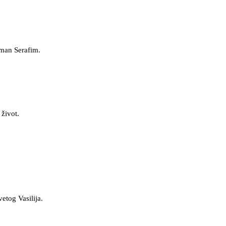
uman Serafim.
 život.
etog Vasilija.