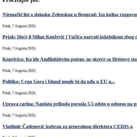
Njemački list o dolasku Zelenskog u Beograd: Iza kulisa razgovori
Petak, 7 Augusta 2026,
Pejak: Hoće li Milan Knežević i Vučića nazvati izdajnikom zbog 
Petak, 7 Augusta 2026,
Koprivica: Ko ide Amfilohijevim putem, ne skreće sa Hristove sta
Petak, 7 Augusta 2026,
Politiko: Crna Gora i Island mogle bi da uđu u EU u...
Petak, 7 Augusta 2026,
Uprava carina: Naplata prihoda porasla 5,5 odsto u odnosu na p
Petak, 7 Augusta 2026,
Vladimir Čađenović izabran za generalnog direktora CEDIS-a