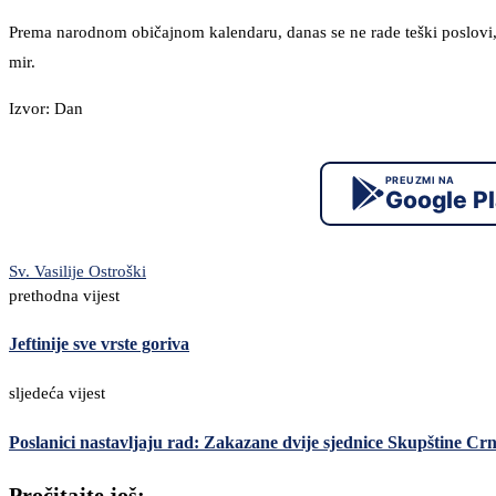
Prema narodnom običajnom kalendaru, danas se ne rade teški poslovi, al
mir.
Izvor: Dan
PREUZMI NA
Google P
Sv. Vasilije Ostroški
prethodna vijest
Jeftinije sve vrste goriva
sljedeća vijest
Poslanici nastavljaju rad: Zakazane dvije sjednice Skupštine Cr
Pročitajte još: