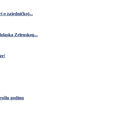
 o zajedničkoj...
dolaska Zelenskog...
ze!
rošlu godinu