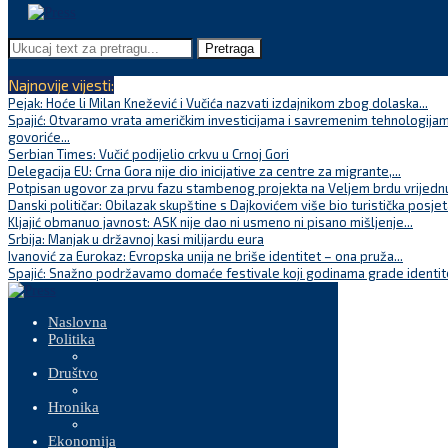
Pretraga
Najnovije vijesti:
Pejak: Hoće li Milan Knežević i Vučića nazvati izdajnikom zbog dolaska...
Spajić: Otvaramo vrata američkim investicijama i savremenim tehnologijam
govoriće...
Serbian Times: Vučić podijelio crkvu u Crnoj Gori
Delegacija EU: Crna Gora nije dio inicijative za centre za migrante,...
Potpisan ugovor za prvu fazu stambenog projekta na Veljem brdu vrijednu
Danski političar: Obilazak skupštine s Dajkovićem više bio turistička posjet
Kljajić obmanuo javnost: ASK nije dao ni usmeno ni pisano mišljenje...
Srbija: Manjak u državnoj kasi milijardu eura
Ivanović za Eurokaz: Evropska unija ne briše identitet – ona pruža...
Spajić: Snažno podržavamo domaće festivale koji godinama grade identite
Naslovna
Politika
Društvo
Hronika
Ekonomija