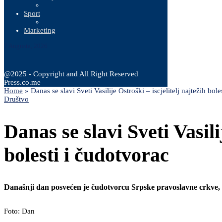
Sport
Marketing
7 Augusta, 2026
@2025 - Copyright and All Right Reserved
Press.co.me
Home
»
Danas se slavi Sveti Vasilije Ostroški – iscjelitelj najtežih bol
Društvo
Danas se slavi Sveti Vasili
bolesti i čudotvorac
Današnji dan posvećen je čudotvorcu Srpske pravoslavne crkve,
Foto: Dan