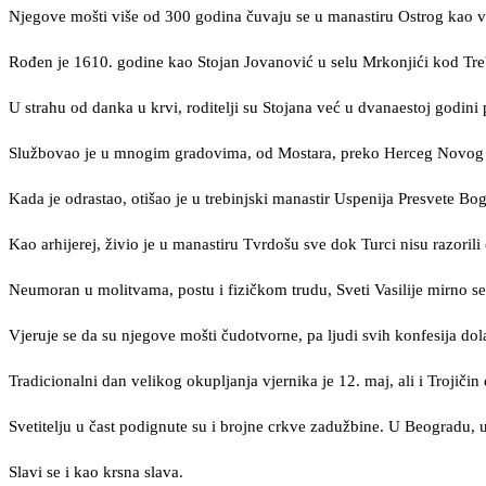
Njegove mošti više od 300 godina čuvaju se u manastiru Ostrog kao vel
Rođen je 1610. godine kao Stojan Jovanović u selu Mrkonjići kod Treb
U strahu od danka u krvi, roditelji su Stojana već u dvanaestoj godini
Službovao je u mnogim gradovima, od Mostara, preko Herceg Novog i 
Kada je odrastao, otišao je u trebinjski manastir Uspenija Presvete Bo
Kao arhijerej, živio je u manastiru Tvrdošu sve dok Turci nisu razorili 
Neumoran u molitvama, postu i fizičkom trudu, Sveti Vasilije mirno s
Vjeruje se da su njegove mošti čudotvorne, pa ljudi svih konfesija dola
Tradicionalni dan velikog okupljanja vjernika je 12. maj, ali i Trojiči
Svetitelju u čast podignute su i brojne crkve zadužbine. U Beogradu, 
Slavi se i kao krsna slava.