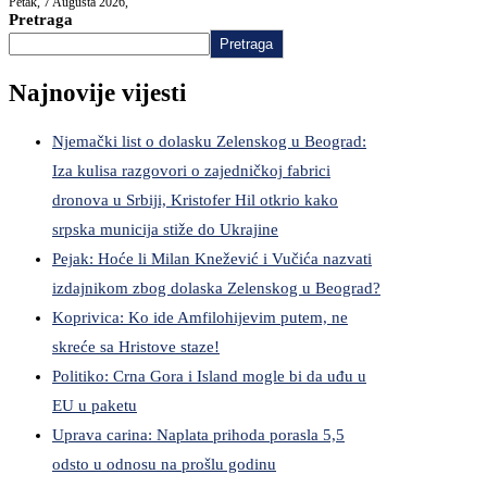
Petak, 7 Augusta 2026,
Pretraga
Pretraga
Najnovije vijesti
Njemački list o dolasku Zelenskog u Beograd:
Iza kulisa razgovori o zajedničkoj fabrici
dronova u Srbiji, Kristofer Hil otkrio kako
srpska municija stiže do Ukrajine
Pejak: Hoće li Milan Knežević i Vučića nazvati
izdajnikom zbog dolaska Zelenskog u Beograd?
Koprivica: Ko ide Amfilohijevim putem, ne
skreće sa Hristove staze!
Politiko: Crna Gora i Island mogle bi da uđu u
EU u paketu
Uprava carina: Naplata prihoda porasla 5,5
odsto u odnosu na prošlu godinu