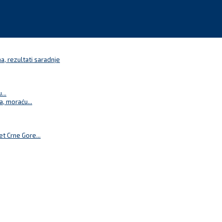
a, rezultati saradnje
...
a, moraću...
t Crne Gore...