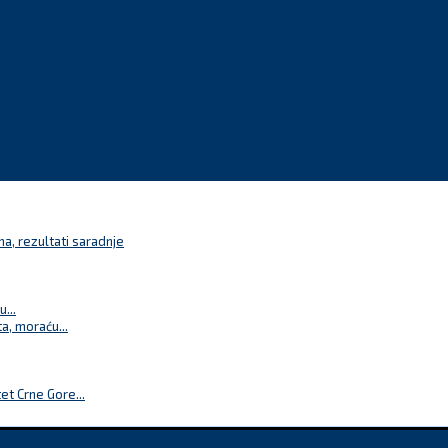
a, rezultati saradnje
...
a, moraću...
t Crne Gore...