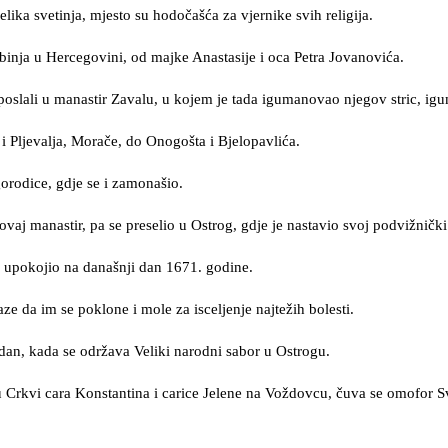
ika svetinja, mjesto su hodočašća za vjernike svih religija.
inja u Hercegovini, od majke Anastasije i oca Petra Jovanovića.
 poslali u manastir Zavalu, u kojem je tada igumanovao njegov stric, ig
Pljevalja, Morače, do Onogošta i Bjelopavlića.
gorodice, gdje se i zamonašio.
ovaj manastir, pa se preselio u Ostrog, gdje je nastavio svoj podvižnički
e upokojio na današnji dan 1671. godine.
ze da im se poklone i mole za isceljenje najtežih bolesti.
n dan, kada se održava Veliki narodni sabor u Ostrogu.
u Crkvi cara Konstantina i carice Jelene na Voždovcu, čuva se omofor Sv