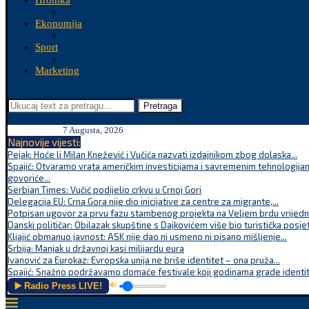
Hronika
Ekonomija
Sport
Marketing
Pretraga
7 Augusta, 2026
Najnovije vijesti:
Pejak: Hoće li Milan Knežević i Vučića nazvati izdajnikom zbog dolaska...
Spajić: Otvaramo vrata američkim investicijama i savremenim tehnologijam
govoriće...
Serbian Times: Vučić podijelio crkvu u Crnoj Gori
Delegacija EU: Crna Gora nije dio inicijative za centre za migrante,...
Potpisan ugovor za prvu fazu stambenog projekta na Veljem brdu vrijednu
Danski političar: Obilazak skupštine s Dajkovićem više bio turistička posjet
Kljajić obmanuo javnost: ASK nije dao ni usmeno ni pisano mišljenje...
Srbija: Manjak u državnoj kasi milijardu eura
Ivanović za Eurokaz: Evropska unija ne briše identitet – ona pruža...
Spajić: Snažno podržavamo domaće festivale koji godinama grade identite
▶️ Radio Press LIVE!
🔊