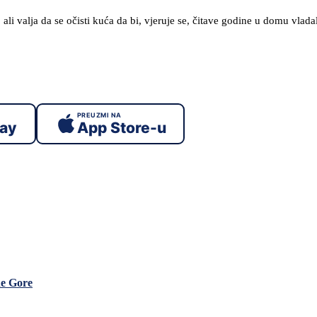
i valja da se očisti kuća da bi, vjeruje se, čitave godine u domu vladal
PREUZMI NA
lay
App Store-u
ne Gore