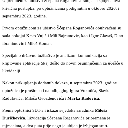
U predmetu za ubistvo Šćepana Roganovića ranije su spojena dva
krivična postupka, po optužnicama podignutim u oktobru 2020. i
septembru 2023. godine.
Prvom optužnicom za ubistvo Šćepana Roganovića obuhvaćeni su
sada pokojni Krsto Vujić i Mili Bajramović, kao i Igor Glavaš, Dino
Ibrahimović i Miloš Komar.
Specijalno državno tužilaštvo je analizom komunikacija sa
kriptovane aplikacije Skaj došlo do novih osumnjičenih za učešće u
likvidaciji.
Nakon prikupljanja dodatnih dokaza, u septembru 2023. godine
optužnica je proširena i na odbjeglog Igora Vukotića, Slavka
Radulovića, Miloša Gvozdenovića i
Marka Radovića
.
Prema optužnici SDT-a i iskazu svjedoka saradnika
Miloša
Đuričkovića
, likvidacija Šćepana Roganovića pripremana je
mjesecima, a dva puta prije nego je ubijen je izbjegao smrt.