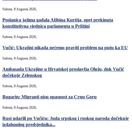
Subota, 8 Augusta 2026,
Poslanica jajima gađala Aljbina Kurtija, opet prekinuta
konstitutivna sjednica parlamenta u Prištini
Subota, 8 Augusta 2026,
Vučić: Ukrajini nikada nećemo praviti problem na putu ka EU
Subota, 8 Augusta 2026,
Ambasada Ukrajine u Hrvatskoj proslavlja Oluju, dok Vučić
dočekuje Zelenskog
Subota, 8 Augusta 2026,
Bugarin: Migranti nisu opasnost za Crnu Goru
Subota, 8 Augusta 2026,
Rusi udarili po Vučiću: Juda srpskog i ruskog naroda dočekuje
izdahnulog predsjednika...