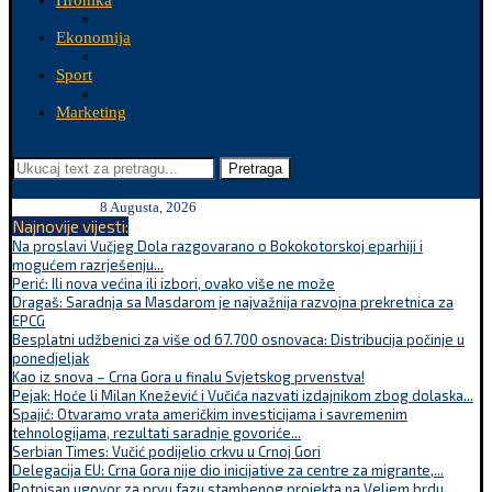
Hronika
Ekonomija
Sport
Marketing
Pretraga
8 Augusta, 2026
Najnovije vijesti:
Na proslavi Vučjeg Dola razgovarano o Bokokotorskoj eparhiji i
mogućem razrješenju...
Perić: Ili nova većina ili izbori, ovako više ne može
Dragaš: Saradnja sa Masdarom je najvažnija razvojna prekretnica za
EPCG
Besplatni udžbenici za više od 67.700 osnovaca: Distribucija počinje u
ponedjeljak
Kao iz snova – Crna Gora u finalu Svjetskog prvenstva!
Pejak: Hoće li Milan Knežević i Vučića nazvati izdajnikom zbog dolaska...
Spajić: Otvaramo vrata američkim investicijama i savremenim
tehnologijama, rezultati saradnje govoriće...
Serbian Times: Vučić podijelio crkvu u Crnoj Gori
Delegacija EU: Crna Gora nije dio inicijative za centre za migrante,...
Potpisan ugovor za prvu fazu stambenog projekta na Veljem brdu