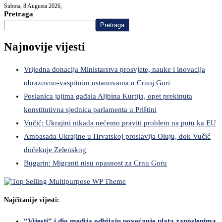
Subota, 8 Augusta 2026,
Pretraga
Pretraga
Najnovije vijesti
Vrijedna donacija Ministarstva prosvjete, nauke i inovacija
obrazovno-vaspitnim ustanovama u Crnoj Gori
Poslanica jajima gađala Aljbina Kurtija, opet prekinuta
konstitutivna sjednica parlamenta u Prištini
Vučić: Ukrajini nikada nećemo praviti problem na putu ka EU
Ambasada Ukrajine u Hrvatskoj proslavlja Oluju, dok Vučić
dočekuje Zelenskog
Bugarin: Migranti nisu opasnost za Crnu Goru
Najčitanije vijesti:
“Vijesti” i dio medija odbijaju povećanje plata zaposlenima,