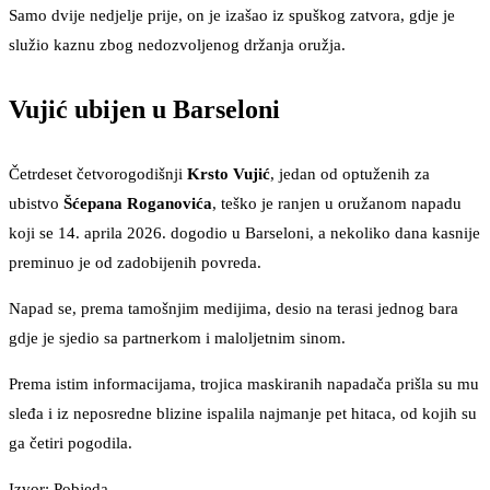
Samo dvije nedjelje prije, on je izašao iz spuškog zatvora, gdje je
služio kaznu zbog nedozvoljenog držanja oružja.
Vujić ubijen u Barseloni
Četrdeset četvorogodišnji
Krsto Vujić
, jedan od optuženih za
ubistvo
Šćepana Roganovića
, teško je ranjen u oružanom napadu
koji se 14. aprila 2026. dogodio u Barseloni, a nekoliko dana kasnije
preminuo je od zadobijenih povreda.
Napad se, prema tamošnjim medijima, desio na terasi jednog bara
gdje je sjedio sa partnerkom i maloljetnim sinom.
Prema istim informacijama, trojica maskiranih napadača prišla su mu
sleđa i iz neposredne blizine ispalila najmanje pet hitaca, od kojih su
ga četiri pogodila.
Izvor: Pobjeda