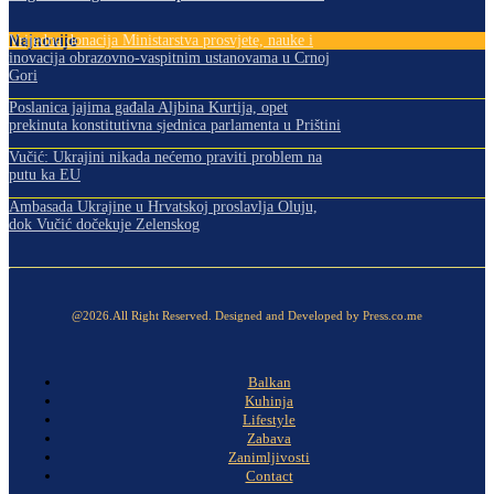
Najnovije
Vrijedna donacija Ministarstva prosvjete, nauke i
inovacija obrazovno-vaspitnim ustanovama u Crnoj
Gori
Poslanica jajima gađala Aljbina Kurtija, opet
prekinuta konstitutivna sjednica parlamenta u Prištini
Vučić: Ukrajini nikada nećemo praviti problem na
putu ka EU
Ambasada Ukrajine u Hrvatskoj proslavlja Oluju,
dok Vučić dočekuje Zelenskog
@2026.All Right Reserved. Designed and Developed by Press.co.me
Balkan
Kuhinja
Lifestyle
Zabava
Zanimljivosti
Contact