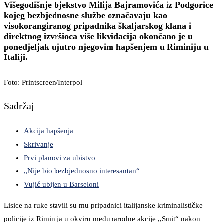
Višegodišnje bjekstvo Milija Bajramovića iz Podgorice
kojeg bezbjednosne službe označavaju kao
visokorangiranog pripadnika škaljarskog klana i
direktnog izvršioca više likvidacija okončano je u
ponedjeljak ujutro njegovim hapšenjem u Riminiju u
Italiji.
Foto: Printscreen/Interpol
Sadržaj
Akcija hapšenja
Skrivanje
Prvi planovi za ubistvo
„Nije bio bezbjednosno interesantan“
Vujić ubijen u Barseloni
Lisice na ruke stavili su mu pripadnici italijanske kriminalističke
policije iz Riminija u okviru međunarodne akcije ,,Smit“ nakon