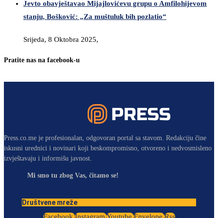
Jevto obavještavao Mijajlovićevu grupu o Amfilohijevom
stanju, Bošković: „Za muštuluk bih pozlatio“
Srijeda, 8 Oktobra 2025,
Pratite nas na facebook-u
Press.co.me je profesionalan, odgovoran portal sa stavom. Redakciju čine
iskusni urednici i novinari koji beskompromisno, otvoreno i nedvosmisleno
izvještavaju i informišu javnost.
Mi smo tu zbog Vas, čitamo se!
Društvene mreže
Facebook
Instagram
Youtube
Envelope
Rss