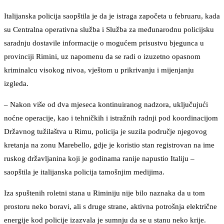
Italijanska policija saopštila je da je istraga započeta u februaru, kada
su Centralna operativna služba i Služba za međunarodnu policijsku
saradnju dostavile informacije o mogućem prisustvu bjegunca u
provinciji Rimini, uz napomenu da se radi o izuzetno opasnom
kriminalcu visokog nivoa, vještom u prikrivanju i mijenjanju
izgleda.
– Nakon više od dva mjeseca kontinuiranog nadzora, uključujući
noćne operacije, kao i tehničkih i istražnih radnji pod koordinacijom
Državnog tužilaštva u Rimu, policija je suzila područje njegovog
kretanja na zonu Marebello, gdje je koristio stan registrovan na ime
ruskog državljanina koji je godinama ranije napustio Italiju –
saopštila je italijanska policija tamošnjim medijima.
Iza spuštenih roletni stana u Riminiju nije bilo naznaka da u tom
prostoru neko boravi, ali s druge strane, aktivna potrošnja električne
energije kod policije izazvala je sumnju da se u stanu neko krije.