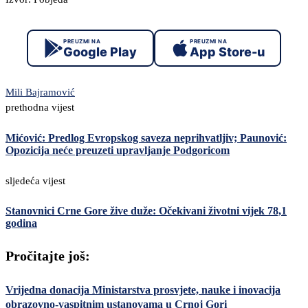
PREUZMI NA
PREUZMI NA
Google Play
App Store-u
Mili Bajramović
prethodna vijest
Mićović: Predlog Evropskog saveza neprihvatljiv; Paunović:
Opozicija neće preuzeti upravljanje Podgoricom
sljedeća vijest
Stanovnici Crne Gore žive duže: Očekivani životni vijek 78,1
godina
Pročitajte još:
Vrijedna donacija Ministarstva prosvjete, nauke i inovacija
obrazovno-vaspitnim ustanovama u Crnoj Gori