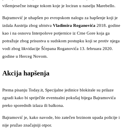
višemjesečne istrage tokom koje je lociran u naselju Marebello.
Bajramović je uhapšen po evropskom nalogu za hapšenje koji je
izdala Austrija zbog ubistva
Vladimira Roganovića
2018. godine
kao i na osnovu Interpolove potjernice iz Crne Gore koja ga
potražuje zbog prisustva u sudskom postupku koji se protiv njega
vodi zbog likvidacije Šćepana Roganovića 13. februara 2020.
godine u Herceg Novom.
Akcija hapšenja
Prema pisanju Today.it, Specijalne jedinice blokirale su prilaze
zgradi kako bi spriječile eventualni pokušaj bijega Bajramovića
preko sporednih izlaza ili balkona.
Bajramović je, kako navode, bio zatečen brzinom upada policije i
nije pružao značajniji otpor.