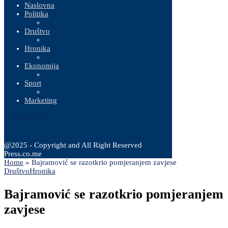
Naslovna
Politika
Društvo
Hronika
Ekonomija
Sport
Marketing
8 Augusta, 2026
@2025 - Copyright and All Right Reserved
Press.co.me
Home
»
Bajramović se razotkrio pomjeranjem zavjese
Društvo
Hronika
Bajramović se razotkrio pomjeranjem
zavjese