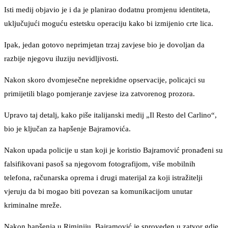
Isti medij objavio je i da je planirao dodatnu promjenu identiteta,
uključujući moguću estetsku operaciju kako bi izmijenio crte lica.
Ipak, jedan gotovo neprimjetan trzaj zavjese bio je dovoljan da
razbije njegovu iluziju nevidljivosti.
Nakon skoro dvomjesečne neprekidne opservacije, policajci su
primijetili blago pomjeranje zavjese iza zatvorenog prozora.
Upravo taj detalj, kako piše italijanski medij „Il Resto del Carlino“,
bio je ključan za hapšenje Bajramovića.
Nakon upada policije u stan koji je koristio Bajramović pronađeni su
falsifikovani pasoš sa njegovom fotografijom, više mobilnih
telefona, računarska oprema i drugi materijal za koji istražitelji
vjeruju da bi mogao biti povezan sa komunikacijom unutar
kriminalne mreže.
Nakon hapšenja u Riminiju, Bajramović je sproveden u zatvor gdje