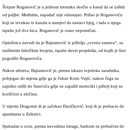
Šćepan Roganović je u jednom trenutku skočio u kanal da se zaštiti
od paljbe. Međutim, napadač nije odustajao. Prišao je Roganoviću
koji se izvukao iz kanala u namjeri da nastavi bjeg, i tada u njega
ispalio još dva hica. Roganović je ostao nepomičan.
Optužnica navodi da je Bajramović iz pištolja „crvena zastava“, sa
uništenim fabričkim brojem, ispalio devet projektila, od kojih je šest
pogodilo Roganovića.
Nakon ubistva, Bajramović je, prema iskazu svjedoka saradnika,
pobjegao do mjesta gdje ga je čekao Krsto Vujić, nakon čega su
zajedno otišli do Sasovića gdje su zapalili motocikl i pištolj koji su
korišćeni u zločinu.
U mjestu Dragomir ih je sačekao Đuričković, koji ih je prebacio do
apartmana u Zelenici.
Sjutradan u zoru, prema navodima istrage, barkom su prebačeni do