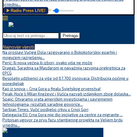
vrijednu...
▶️ Radio Press LIVE!
🔊
Pretraga
Najnovije vijesti:
Na proslavi Vučjeg Dola razgovarano o Bokokotorskoj eparhiji i
mogućem razrješenju...
Perić: Ili nova većina ili izbori, ovako više ne može
Dragaš: Saradnja sa Masdarom je najvažnija razvojna prekretnica za
EPCG
Besplatni udžbenici za više od 67.700 osnovaca: Distribucija počinje u
ponedjeljak
Kao iz snova – Crna Gora u finalu Svjetskog prvenstva!
Pejak: Hoće li Milan Knežević i Vučića nazvati izdajnikom zbog dolaska...
Spajić: Otvaramo vrata američkim investicijama i savremenim
tehnologijama, rezultati saradnje govoriće...
Serbian Times: Vučić podijelio crkvu u Crnoj Gori
Delegacija EU: Crna Gora nije dio inicijative za centre za migrante,...
Potpisan ugovor za prvu fazu stambenog projekta na Veljem brdu
vrijednu...