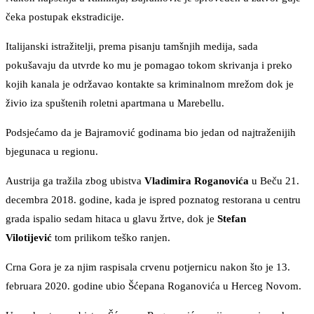
čeka postupak ekstradicije.
Italijanski istražitelji, prema pisanju tamšnjih medija, sada
pokušavaju da utvrde ko mu je pomagao tokom skrivanja i preko
kojih kanala je održavao kontakte sa kriminalnom mrežom dok je
živio iza spuštenih roletni apartmana u Marebellu.
Podsjećamo da je Bajramović godinama bio jedan od najtraženijih
bjegunaca u regionu.
Austrija ga tražila zbog ubistva
Vladimira Roganovića
u Beču 21.
decembra 2018. godine, kada je ispred poznatog restorana u centru
grada ispalio sedam hitaca u glavu žrtve, dok je
Stefan
Vilotijević
tom prilikom teško ranjen.
Crna Gora je za njim raspisala crvenu potjernicu nakon što je 13.
februara 2020. godine ubio Šćepana Roganovića u Herceg Novom.