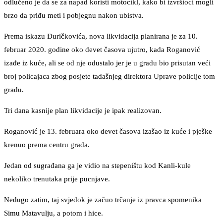
odlučeno je da se za napad koristi motocikl, kako bi izvršioci mogli
brzo da priđu meti i pobjegnu nakon ubistva.
Prema iskazu Đuričkovića, nova likvidacija planirana je za 10.
februar 2020. godine oko devet časova ujutro, kada Roganović
izađe iz kuće, ali se od nje odustalo jer je u gradu bio prisutan veći
broj policajaca zbog posjete tadašnjeg direktora Uprave policije tom
gradu.
Tri dana kasnije plan likvidacije je ipak realizovan.
Roganović je 13. februara oko devet časova izašao iz kuće i pješke
krenuo prema centru grada.
Jedan od sugrađana ga je vidio na stepeništu kod Kanli-kule
nekoliko trenutaka prije pucnjave.
Nedugo zatim, taj svjedok je začuo trčanje iz pravca spomenika
Simu Matavulju, a potom i hice.