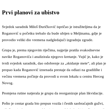
Prvi planovi za ubistvo
Svjedok saradnik Miloš Đuričković ispričao je istražiteljima da je
Roganović u početku trebalo da bude ubijen u Meljinama, gdje je
provodio veliki dio vremena nadgledajući izgradnju zgrade.
Grupa je, prema njegovim riječima, najprije pratila svakodnevne
navike Roganovića i analizirala njegovo kretanje. Vujić je, kako je
tvrdi svjedok saradnik, dao odobrenje za „skidanje mete“, ali plan je
propao kada Roganović iznenada prestaje da odlazi na gradilište i
većinu vremena počinje da provodi u svom lokalu u centru Herceg
Novog.
Promjena rutine natjerala je grupu da reorganizuje plan likvidacije.
Pošto je centar grada bio prepun vozila i čestih saobraćajnih gužvi,