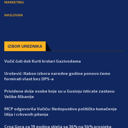
MARKETING
NASLOVNA
IZBOR UREDNIKA
Vučić ćuti dok Kurti krstari Gazivodama
Urošević: Nakon izbora naredne godine ponovo ćemo
formirati vlast bez DPS-a
Prividene dvije osobe koje su u Gusinju isticale zastavu
Velike Albanije
MCP odgovorila Vučiću: Nedopustivo političko tumačenje
litija i crkvenih pitanja
Crna Gora za 19 godina stigla sa 36% na 54% prosjeka