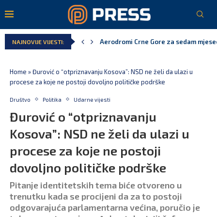
Aerodromi Crne Gore za sedam mjeseci
NAJNOVIJE VIJESTI:
EPCG: Sistem stabilan, Termoelektran
Spajić: Crna Gora neće prihvatiti cent
Home
»
Đurović o “otpriznavanju Kosova”: NSD ne želi da ulazi u
procese za koje ne postoji dovoljno političke podrške
Društvo
Politika
Udarne vijesti
Đurović o “otpriznavanju
Kosova”: NSD ne želi da ulazi u
procese za koje ne postoji
dovoljno političke podrške
Pitanje identitetskih tema biće otvoreno u
trenutku kada se procijeni da za to postoji
odgovarajuća parlamentarna većina, poručio je