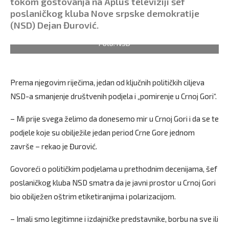
tokom gostovanja na Aplus televiziji šef
poslaničkog kluba Nove srpske demokratije
(NSD) Dejan Đurović.
Foto: NSD
Prema njegovim riječima, jedan od ključnih političkih ciljeva
NSD-a smanjenje društvenih podjela i „pomirenje u Crnoj Gori“.
– Mi prije svega želimo da donesemo mir u Crnoj Gori i da se te
podjele koje su obilježile jedan period Crne Gore jednom
završe – rekao je Đurović.
Govoreći o političkim podjelama u prethodnim decenijama, šef
poslaničkog kluba NSD smatra da je javni prostor u Crnoj Gori
bio obilježen oštrim etiketiranjima i polarizacijom.
– Imali smo legitimne i izdajničke predstavnike, borbu na sve ili