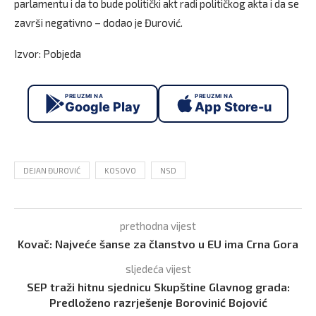
parlamentu i da to bude politički akt radi političkog akta i da se
završi negativno – dodao je Đurović.
Izvor: Pobjeda
PREUZMI NA
PREUZMI NA
Google Play
App Store-u
DEJAN ĐUROVIĆ
KOSOVO
NSD
prethodna vijest
Kovač: Najveće šanse za članstvo u EU ima Crna Gora
sljedeća vijest
SEP traži hitnu sjednicu Skupštine Glavnog grada:
Predloženo razrješenje Borovinić Bojović