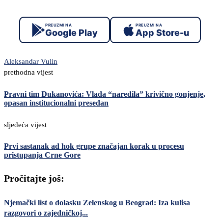
PREUZMI NA
PREUZMI NA
Google Play
App Store-u
Aleksandar Vulin
prethodna vijest
Pravni tim Đukanovića: Vlada “naredila” krivično gonjenje,
opasan institucionalni presedan
sljedeća vijest
Prvi sastanak ad hok grupe značajan korak u procesu
pristupanja Crne Gore
Pročitajte još:
Njemački list o dolasku Zelenskog u Beograd: Iza kulisa
razgovori o zajedničkoj...