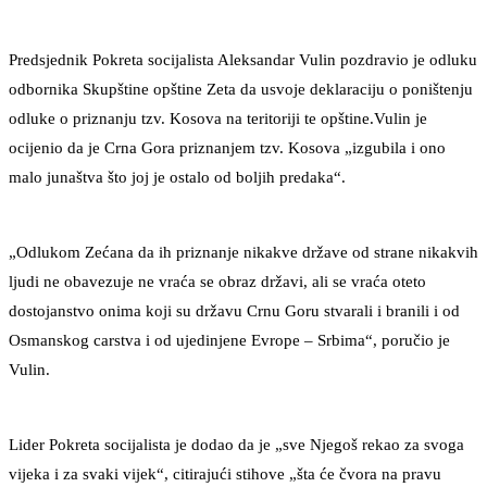
Predsjednik Pokreta socijalista Aleksandar Vulin pozdravio je odluku
odbornika Skupštine opštine Zeta da usvoje deklaraciju o poništenju
odluke o priznanju tzv. Kosova na teritoriji te opštine.Vulin je
ocijenio da je Crna Gora priznanjem tzv. Kosova „izgubila i ono
malo junaštva što joj je ostalo od boljih predaka“.
„Odlukom Zećana da ih priznanje nikakve države od strane nikakvih
ljudi ne obavezuje ne vraća se obraz državi, ali se vraća oteto
dostojanstvo onima koji su državu Crnu Goru stvarali i branili i od
Osmanskog carstva i od ujedinjene Evrope – Srbima“, poručio je
Vulin.
Lider Pokreta socijalista je dodao da je „sve Njegoš rekao za svoga
vijeka i za svaki vijek“, citirajući stihove „šta će čvora na pravu