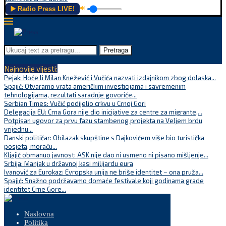
▶️ Radio Press LIVE!
🔊
Pretraga
Najnovije vijesti:
Pejak: Hoće li Milan Knežević i Vučića nazvati izdajnikom zbog dolaska...
Spajić: Otvaramo vrata američkim investicijama i savremenim
tehnologijama, rezultati saradnje govoriće...
Serbian Times: Vučić podijelio crkvu u Crnoj Gori
Delegacija EU: Crna Gora nije dio inicijative za centre za migrante,...
Potpisan ugovor za prvu fazu stambenog projekta na Veljem brdu
vrijednu...
Danski političar: Obilazak skupštine s Dajkovićem više bio turistička
posjeta, moraću...
Kljajić obmanuo javnost: ASK nije dao ni usmeno ni pisano mišljenje...
Srbija: Manjak u državnoj kasi milijardu eura
Ivanović za Eurokaz: Evropska unija ne briše identitet – ona pruža...
Spajić: Snažno podržavamo domaće festivale koji godinama grade
identitet Crne Gore...
Naslovna
Politika