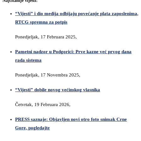
Najčitanije vijesti:
“Vijesti” i dio medija odbijaju povećanje plata zaposlenima,
RTCG spremna za potpis
Ponedjeljak, 17 Februara 2025,
Pametni nadzor u Podgorici: Prve kazne već prvog dana
rada sistema
Ponedjeljak, 17 Novembra 2025,
“Vijesti” dobile novog većinskog vlasnika
Četvrtak, 19 Februara 2026,
PRESS saznaje: Objavljen novi otro foto snimak Crne
Gore, pogledajte