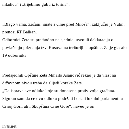
mladicu“ i „trijebimo gubu iz torina“.
„Blago vama, Zećani, imate s čime pred Miloša“, zaključio je Vulin,
prenosi RT Balkan.
Odbornici Zete su prethodno na sjednici usvojili deklaraciju o
povlačenju priznanja tzv. Kosova na teritoriji te opštine. Za je glasalo
19 odbornika.
Predsjednik Opštine Zeta Mihailo Asanović rekao je da vlast na
državnom nivou treba da slijedi korake Zete.
„Da isprave sve odluke koje su donesene protiv volje građana.
Siguran sam da će ovu odluku podržati i ostali lokalni parlamenti u
Crnoj Gori, ali i Skupština Crne Gore“, naveo je on.
in4s.net