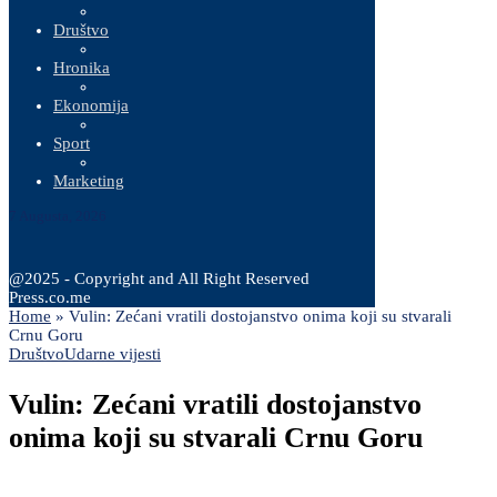
Društvo
Hronika
Ekonomija
Sport
Marketing
7 Augusta, 2026
@2025 - Copyright and All Right Reserved
Press.co.me
Home
»
Vulin: Zećani vratili dostojanstvo onima koji su stvarali
Crnu Goru
Društvo
Udarne vijesti
Vulin: Zećani vratili dostojanstvo
onima koji su stvarali Crnu Goru