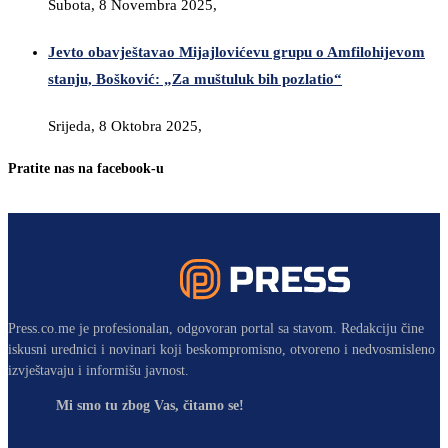
Subota, 8 Novembra 2025,
Jevto obavještavao Mijajlovićevu grupu o Amfilohijevom
stanju, Bošković: „Za muštuluk bih pozlatio“
Srijeda, 8 Oktobra 2025,
Pratite nas na facebook-u
Press.co.me je profesionalan, odgovoran portal sa stavom. Redakciju čine
iskusni urednici i novinari koji beskompromisno, otvoreno i nedvosmisleno
izvještavaju i informišu javnost.
Mi smo tu zbog Vas, čitamo se!