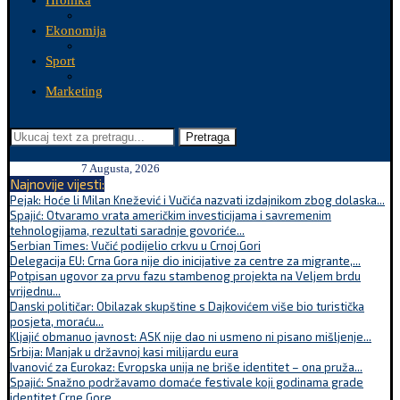
Hronika
Ekonomija
Sport
Marketing
Pretraga
7 Augusta, 2026
Najnovije vijesti:
Pejak: Hoće li Milan Knežević i Vučića nazvati izdajnikom zbog dolaska...
Spajić: Otvaramo vrata američkim investicijama i savremenim
tehnologijama, rezultati saradnje govoriće...
Serbian Times: Vučić podijelio crkvu u Crnoj Gori
Delegacija EU: Crna Gora nije dio inicijative za centre za migrante,...
Potpisan ugovor za prvu fazu stambenog projekta na Veljem brdu
vrijednu...
Danski političar: Obilazak skupštine s Dajkovićem više bio turistička
posjeta, moraću...
Kljajić obmanuo javnost: ASK nije dao ni usmeno ni pisano mišljenje...
Srbija: Manjak u državnoj kasi milijardu eura
Ivanović za Eurokaz: Evropska unija ne briše identitet – ona pruža...
Spajić: Snažno podržavamo domaće festivale koji godinama grade
identitet Crne Gore...