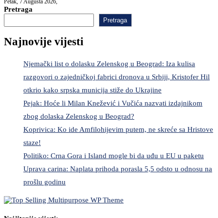
Petak, 7 Augusta 2026,
Pretraga
Pretraga
Najnovije vijesti
Njemački list o dolasku Zelenskog u Beograd: Iza kulisa
razgovori o zajedničkoj fabrici dronova u Srbiji, Kristofer Hil
otkrio kako srpska municija stiže do Ukrajine
Pejak: Hoće li Milan Knežević i Vučića nazvati izdajnikom
zbog dolaska Zelenskog u Beograd?
Koprivica: Ko ide Amfilohijevim putem, ne skreće sa Hristove
staze!
Politiko: Crna Gora i Island mogle bi da uđu u EU u paketu
Uprava carina: Naplata prihoda porasla 5,5 odsto u odnosu na
prošlu godinu