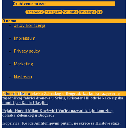
Društvene mreže
Facebook
Instagram
Youtube
Envelope
Rss
O nama
Uslovi korišćenja
Impressum
Privacy policy
Marketing
Naslovna
Izbor urednika
Njemački list o dolasku Zelenskog u Beograd: Iza kulisa razgovori o
zajedničkoj fabrici dronova u Srbiji, Kristofer Hil otkrio kako srpska
municija stiže do Ukrajine
Pejak: Hoće li Milan Knežević i Vučića nazvati izdajnikom zbog
dolaska Zelenskog u Beograd?
Koprivica: Ko ide Amfilohijevim putem, ne skreće sa Hristove staze!