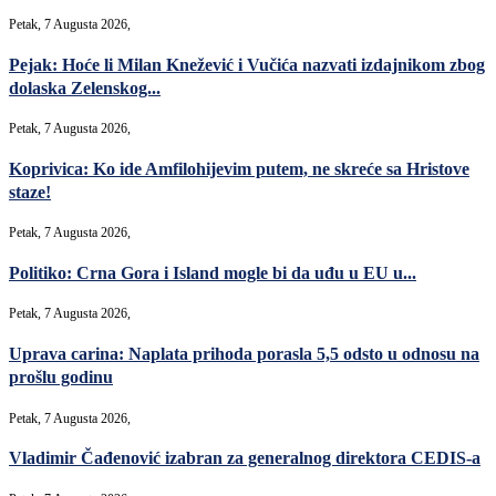
Petak, 7 Augusta 2026,
Pejak: Hoće li Milan Knežević i Vučića nazvati izdajnikom zbog
dolaska Zelenskog...
Petak, 7 Augusta 2026,
Koprivica: Ko ide Amfilohijevim putem, ne skreće sa Hristove
staze!
Petak, 7 Augusta 2026,
Politiko: Crna Gora i Island mogle bi da uđu u EU u...
Petak, 7 Augusta 2026,
Uprava carina: Naplata prihoda porasla 5,5 odsto u odnosu na
prošlu godinu
Petak, 7 Augusta 2026,
Vladimir Čađenović izabran za generalnog direktora CEDIS-a