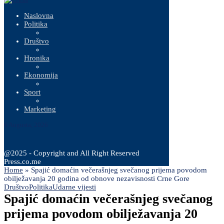
Naslovna
Politika
Društvo
Hronika
Ekonomija
Sport
Marketing
6 Augusta, 2026
@2025 - Copyright and All Right Reserved
Press.co.me
Home
»
Spajić domaćin večerašnjeg svečanog prijema povodom
obilježavanja 20 godina od obnove nezavisnosti Crne Gore
Društvo
Politika
Udarne vijesti
Spajić domaćin večerašnjeg svečanog
prijema povodom obilježavanja 20