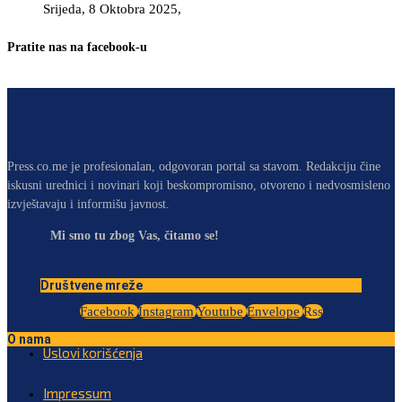
Srijeda, 8 Oktobra 2025,
Pratite nas na facebook-u
Press.co.me je profesionalan, odgovoran portal sa stavom. Redakciju čine
iskusni urednici i novinari koji beskompromisno, otvoreno i nedvosmisleno
izvještavaju i informišu javnost.
Mi smo tu zbog Vas, čitamo se!
Društvene mreže
Facebook
Instagram
Youtube
Envelope
Rss
O nama
Uslovi korišćenja
Impressum