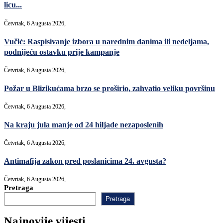
licu...
Četvrtak, 6 Augusta 2026,
Vučić: Raspisivanje izbora u narednim danima ili nedeljama,
podnijeću ostavku prije kampanje
Četvrtak, 6 Augusta 2026,
Požar u Blizikućama brzo se proširio, zahvatio veliku površinu
Četvrtak, 6 Augusta 2026,
Na kraju jula manje od 24 hiljade nezaposlenih
Četvrtak, 6 Augusta 2026,
Antimafija zakon pred poslanicima 24. avgusta?
Četvrtak, 6 Augusta 2026,
Pretraga
Pretraga
Najnovije vijesti