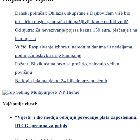
Danski političar: Obilazak skupštine s Dajkovićem više bio
turistička posjeta, moraću biti pažljiviji kome ću biti vodič
Od sjutra: Za nevezivanje pojasa kazna 150 eura, plaćanje i na
licu mjesta
Vučić: Raspisivanje izbora u narednim danima ili nedeljama,
podnijeću ostavku prije kampanje
Požar u Blizikućama brzo se proširio, zahvatio veliku
površinu
Na kraju jula manje od 24 hiljade nezaposlenih
Najčitanije vijesti:
“Vijesti” i dio medija odbijaju povećanje plata zaposlenima,
RTCG spremna za potpis