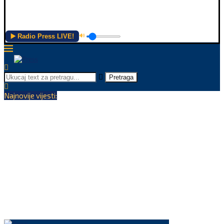
▶️ Radio Press LIVE!
🔊
Pretraga
Najnovije vijesti: