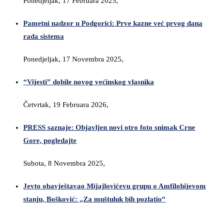
Ponedjeljak, 17 Februara 2025,
Pametni nadzor u Podgorici: Prve kazne već prvog dana
rada sistema
Ponedjeljak, 17 Novembra 2025,
“Vijesti” dobile novog većinskog vlasnika
Četvrtak, 19 Februara 2026,
PRESS saznaje: Objavljen novi otro foto snimak Crne
Gore, pogledajte
Subota, 8 Novembra 2025,
Jevto obavještavao Mijajlovićevu grupu o Amfilohijevom
stanju, Bošković: „Za muštuluk bih pozlatio“