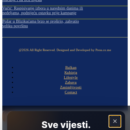
Vučić: Raspisivanje izbora u narednim danima ili
nedeljama, podnijeću ostavku prije kampanje
Požar u Blizikućama brzo se proširio, zahvatio
veliku površinu
@2026.All Right Reserved. Designed and Developed by Press.co.me
Balkan
Kuhinja
Lifestyle
Zabava
Zanimljivosti
Contact
×
Sve vijesti.