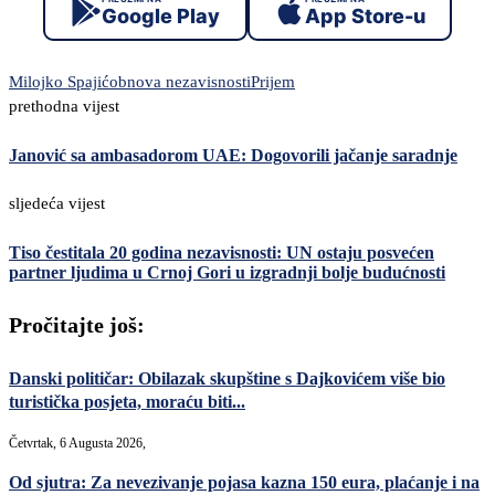
Google Play
App Store-u
Milojko Spajić
obnova nezavisnosti
Prijem
prethodna vijest
Janović sa ambasadorom UAE: Dogovorili jačanje saradnje
sljedeća vijest
Tiso čestitala 20 godina nezavisnosti: UN ostaju posvećen
partner ljudima u Crnoj Gori u izgradnji bolje budućnosti
Pročitajte još:
Danski političar: Obilazak skupštine s Dajkovićem više bio
turistička posjeta, moraću biti...
Četvrtak, 6 Augusta 2026,
Od sjutra: Za nevezivanje pojasa kazna 150 eura, plaćanje i na