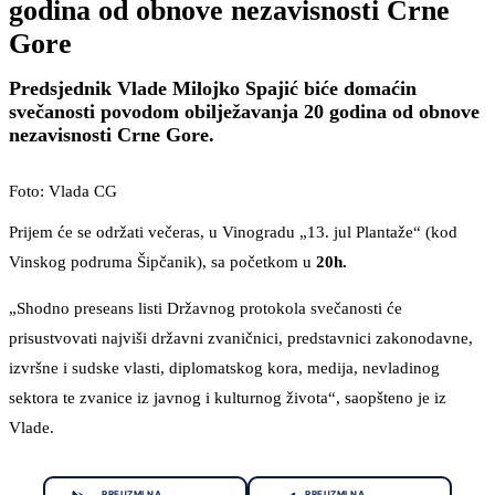
godina od obnove nezavisnosti Crne
Gore
Predsjednik Vlade Milojko Spajić biće domaćin
svečanosti povodom obilježavanja 20 godina od obnove
nezavisnosti Crne Gore.
Foto: Vlada CG
Prijem će se održati večeras, u Vinogradu „13. jul Plantaže“ (kod
Vinskog podruma Šipčanik), sa početkom u
20h.
„Shodno preseans listi Državnog protokola svečanosti će
prisustvovati najviši državni zvaničnici, predstavnici zakonodavne,
izvršne i sudske vlasti, diplomatskog kora, medija, nevladinog
sektora te zvanice iz javnog i kulturnog života“, saopšteno je iz
Vlade.
PREUZMI NA
PREUZMI NA