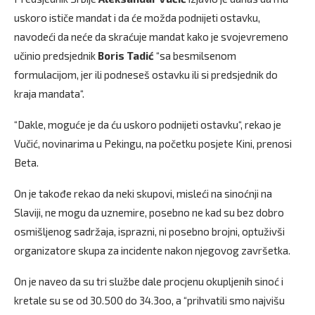
uskoro ističe mandat i da će možda podnijeti ostavku,
navodeći da neće da skraćuje mandat kako je svojevremeno
učinio predsjednik
Boris Tadić
“sa besmilsenom
formulacijom, jer ili podneseš ostavku ili si predsjednik do
kraja mandata“.
“Dakle, moguće je da ću uskoro podnijeti ostavku“, rekao je
Vučić, novinarima u Pekingu, na početku posjete Kini, prenosi
Beta.
On je takođe rekao da neki skupovi, misleći na sinoćnji na
Slaviji, ne mogu da uznemire, posebno ne kad su bez dobro
osmišljenog sadržaja, isprazni, ni posebno brojni, optuživši
organizatore skupa za incidente nakon njegovog završetka.
On je naveo da su tri službe dale procjenu okupljenih sinoć i
kretale su se od 30.500 do 34.3oo, a “prihvatili smo najvišu