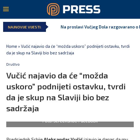
Na proslavi Vučjeg Dola razgovarano o B
NAJNOVIJE VIJESTI:
Home
»
Vučić najavio da će “možda uskoro” podnijeti ostavku, tvrdi
da je skup na Slaviji bio bez sadržaja
Društvo
Vučić najavio da će “možda
uskoro” podnijeti ostavku, tvrdi
da je skup na Slaviji bio bez
sadržaja
Foto: Screenshot/Facebook
Predsjednik Srbije
Aleksandar Vučić
izjavio je danas da mu