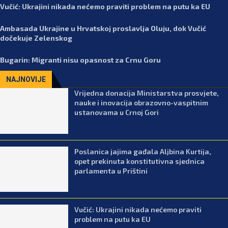
Vučić: Ukrajini nikada nećemo praviti problem na putu ka EU
Ambasada Ukrajine u Hrvatskoj proslavlja Oluju, dok Vučić
dočekuje Zelenskog
Bugarin: Migranti nisu opasnost za Crnu Goru
NAJNOVIJE
Vrijedna donacija Ministarstva prosvjete,
nauke i inovacija obrazovno-vaspitnim
ustanovama u Crnoj Gori
Poslanica jajima gađala Aljbina Kurtija,
opet prekinuta konstitutivna sjednica
parlamenta u Prištini
Vučić: Ukrajini nikada nećemo praviti
problem na putu ka EU