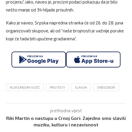
procjenu“, iako, naveo je, precizni podaci pokazuju da je bilo
nešto manje od 34 hiljade prisutnih.
Kako je naveo, Srpska napredna stranka će od 26. do 28. juna
organizovati skupove, ali od “naše brojnosti je važnije poruke
koje će tada biti upućene građanima“.
PREUZMI NA
PREUZMI NA
Google Play
App Store-u
ALEKSANDAR VUČIĆ
PROTESTI
SLAVIJA
SRBIJIZBORI
prethodna vijest
Riki Martin o nastupu u Crnoj Gori: Zajedno smo slavili
muziku, kulturu i nezavisnost