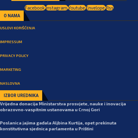
Facebook
Instagram
Youtube
Envelope
Rss
O NAMA
USLOVI KORIŠĆENJA
IMPRESSUM
PRIVACY POLICY
MARKETING
NASLOVNA
IZBOR UREDNIKA
Vrijedna donacija Ministarstva prosvjete, nauke i inovacija
obrazovno-vaspitnim ustanovama u Crnoj Gori
Poslanica jajima gađala Aljbina Kurtija, opet prekinuta
konstitutivna sjednica parlamenta u Prištini