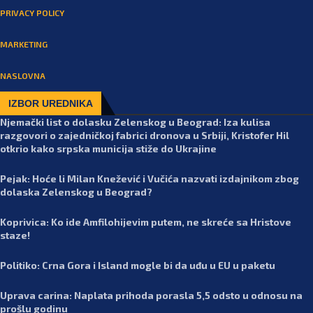
PRIVACY POLICY
MARKETING
NASLOVNA
IZBOR UREDNIKA
Njemački list o dolasku Zelenskog u Beograd: Iza kulisa
razgovori o zajedničkoj fabrici dronova u Srbiji, Kristofer Hil
otkrio kako srpska municija stiže do Ukrajine
Pejak: Hoće li Milan Knežević i Vučića nazvati izdajnikom zbog
dolaska Zelenskog u Beograd?
Koprivica: Ko ide Amfilohijevim putem, ne skreće sa Hristove
staze!
Politiko: Crna Gora i Island mogle bi da uđu u EU u paketu
Uprava carina: Naplata prihoda porasla 5,5 odsto u odnosu na
prošlu godinu