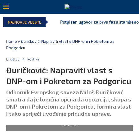
Potpisan ugovor za prvu fazu stambenog 
NAJNOVIJE VIJESTI:
Danski političar: Obilazak skupštine s Da
Kljajić obmanuo javnost: ASK nije dao ni
Srbija: Manjak u državnoj kasi milijardu
Ivanović za Eurokaz: Evropska unija ne b
Spajić: Snažno podržavamo domaće festi
Home
»
Đuričković: Napraviti vlast s DNP-om i Pokretom za
Podgoricu
Društvo
Politika
Đuričković: Napraviti vlast s
DNP-om i Pokretom za Podgoricu
Odbornik Evropskog saveza Miloš Đuričković
smatra da je logična opcija da opozicija, skupa s
DNP-om i Pokretom za Podgoricu, formira vlast
i tako spriječi uvođenje prinudne uprave.
Foto: SD