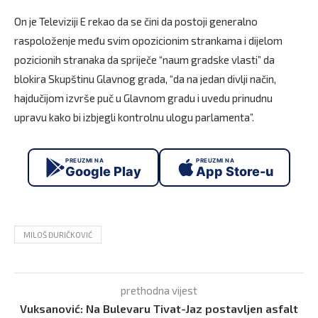
On je Televiziji E rekao da se čini da postoji generalno
raspoloženje među svim opozicionim strankama i dijelom
pozicionih stranaka da spriječe “naum gradske vlasti” da
blokira Skupštinu Glavnog grada, “da na jedan divlji način,
hajdučijom izvrše puč u Glavnom gradu i uvedu prinudnu
upravu kako bi izbjegli kontrolnu ulogu parlamenta”.
PREUZMI NA
PREUZMI NA
Google Play
App Store-u
MILOŠ ĐURIČKOVIĆ
prethodna vijest
Vuksanović: Na Bulevaru Tivat-Jaz postavljen asfalt