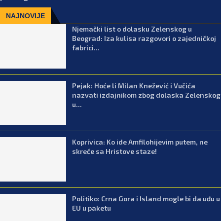
NAJNOVIJE
Njemački list o dolasku Zelenskog u
Beograd: Iza kulisa razgovori o zajedničkoj
fabrici...
Pejak: Hoće li Milan Knežević i Vučića
nazvati izdajnikom zbog dolaska Zelenskog
u...
Koprivica: Ko ide Amfilohijevim putem, ne
skreće sa Hristove staze!
Politiko: Crna Gora i Island mogle bi da uđu u
EU u paketu