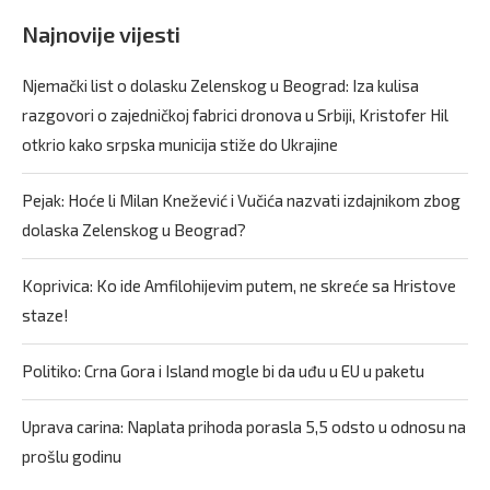
Najnovije vijesti
Njemački list o dolasku Zelenskog u Beograd: Iza kulisa
razgovori o zajedničkoj fabrici dronova u Srbiji, Kristofer Hil
otkrio kako srpska municija stiže do Ukrajine
Pejak: Hoće li Milan Knežević i Vučića nazvati izdajnikom zbog
dolaska Zelenskog u Beograd?
Koprivica: Ko ide Amfilohijevim putem, ne skreće sa Hristove
staze!
Politiko: Crna Gora i Island mogle bi da uđu u EU u paketu
Uprava carina: Naplata prihoda porasla 5,5 odsto u odnosu na
prošlu godinu