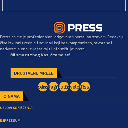
Press.co.me je profesionalan, odgovoran portal sa stavom. Redakciju
čine iskusni urednici i novinari koji beskompromisno, otvoreno i
nedvosmisleno izvještavaju i informišu javnost.
Mi smo tu zbog Vas, čitamo se!
DRUŠTVENE MREŽE
Facebook
Instagram
Youtube
Envelope
Rss
O NAMA
USLOVI KORIŠĆENJA
IMPRESSUM