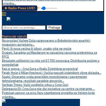
vrijednu...
▶️ Radio Press LIVE!
🔊
Pretraga
Najnovije vijesti:
Na proslavi Vučjeg Dola razgovarano o Bokokotorskoj eparhiji i
mogućem razrješenju...
Perić: Ili nova većina ili izbori, ovako više ne može
Dragaš: Saradnja sa Masdarom je najvažnija razvojna prekretnica za
EPCG
Besplatni udžbenici za više od 67.700 osnovaca: Distribucija počinje u
ponedjeljak
Kao iz snova – Crna Gora u finalu Svjetskog prvenstva!
Pejak: Hoće li Milan Knežević i Vučića nazvati izdajnikom zbog dolaska...
Spajić: Otvaramo vrata američkim investicijama i savremenim
tehnologijama, rezultati saradnje govoriće...
Serbian Times: Vučić podijelio crkvu u Crnoj Gori
Delegacija EU: Crna Gora nije dio inicijative za centre za migrante,...
Potpisan ugovor za prvu fazu stambenog projekta na Veljem brdu
vrijednu...