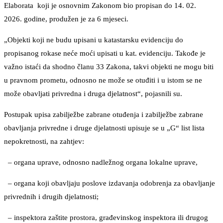
Elaborata koji je osnovnim Zakonom bio propisan do 14. 02.
2026. godine, produžen je za 6 mjeseci.
„Objekti koji ne budu upisani u katastarsku evidenciju do
propisanog rokase neće moći upisati u kat. evidenciju. Takođe je
važno istaći da shodno članu 33 Zakona, takvi objekti ne mogu biti
u pravnom prometu, odnosno ne može se otuđiti i u istom se ne
može obavljati privredna i druga djelatnost“, pojasnili su.
Postupak upisa zabilježbe zabrane otuđenja i zabilježbe zabrane
obavljanja privredne i druge djelatnosti upisuje se u „G“ list lista
nepokretnosti, na zahtjev:
– organa uprave, odnosno nadležnog organa lokalne uprave,
– organa koji obavljaju poslove izdavanja odobrenja za obavljanje
privrednih i drugih djelatnosti;
– inspektora zaštite prostora, građevinskog inspektora ili drugog