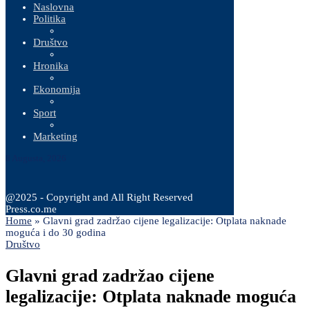
Naslovna
Politika
Društvo
Hronika
Ekonomija
Sport
Marketing
8 Augusta, 2026
@2025 - Copyright and All Right Reserved
Press.co.me
Home
»
Glavni grad zadržao cijene legalizacije: Otplata naknade
moguća i do 30 godina
Društvo
Glavni grad zadržao cijene
legalizacije: Otplata naknade moguća