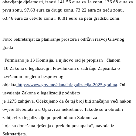
obavljanje djelatnosti, iznosi 141.56 eura za 1a zonu, 136.68 eura za
prvu zonu, 97.63 eura za drugu zonu, 73.22 eura za treću zonu,
63.46 eura za četvrtu zonu i 48.81 euro za petu gradsku zonu.
Foto: Sekretarijat za planiranje prostora i održivi razvoj Glavnog
grada
„Formirano je 13 Komisija. a njihovo rad je propisan članom
10 Zakona o legalizaciji i Pravilnikom o sadržaju Zapisnika o
izvršenom pregledu bespravnog
objekta
https://www.gov.me/clanak/legalizacija-2025-godina
. Od
usvajanja Zakona o legalizaciji podnijeto
je 1275 zahtjeva. Očekujemo da će taj broj biti značajno veći nakon
ovjere Eleborata u u Upravi za nekretnine. Takođe su u obradi i
zahtjevi za legalizaciju po prethodnom Zakonu za
koje su donešena rješenja o prekidu postupaka“, navode iz
Sekretarijata.