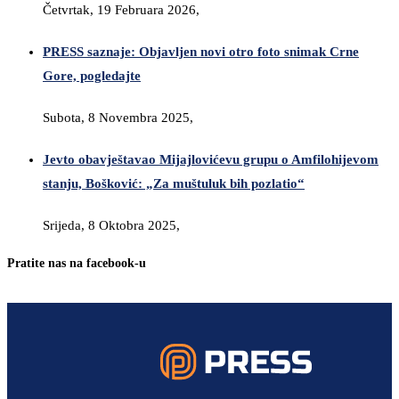
Četvrtak, 19 Februara 2026,
PRESS saznaje: Objavljen novi otro foto snimak Crne
Gore, pogledajte
Subota, 8 Novembra 2025,
Jevto obavještavao Mijajlovićevu grupu o Amfilohijevom
stanju, Bošković: „Za muštuluk bih pozlatio“
Srijeda, 8 Oktobra 2025,
Pratite nas na facebook-u