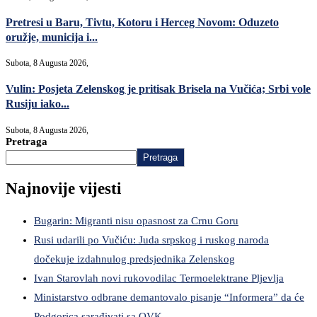
Pretresi u Baru, Tivtu, Kotoru i Herceg Novom: Oduzeto
oružje, municija i...
Subota, 8 Augusta 2026,
Vulin: Posjeta Zelenskog je pritisak Brisela na Vučića; Srbi vole
Rusiju iako...
Subota, 8 Augusta 2026,
Pretraga
Pretraga
Najnovije vijesti
Bugarin: Migranti nisu opasnost za Crnu Goru
Rusi udarili po Vučiću: Juda srpskog i ruskog naroda
dočekuje izdahnulog predsjednika Zelenskog
Ivan Starovlah novi rukovodilac Termoelektrane Pljevlja
Ministarstvo odbrane demantovalo pisanje “Informera” da će
Podgorica sarađivati sa OVK