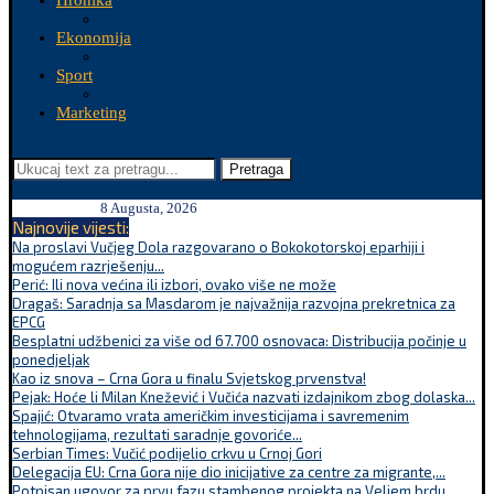
Hronika
Ekonomija
Sport
Marketing
Pretraga
8 Augusta, 2026
Najnovije vijesti:
Na proslavi Vučjeg Dola razgovarano o Bokokotorskoj eparhiji i
mogućem razrješenju...
Perić: Ili nova većina ili izbori, ovako više ne može
Dragaš: Saradnja sa Masdarom je najvažnija razvojna prekretnica za
EPCG
Besplatni udžbenici za više od 67.700 osnovaca: Distribucija počinje u
ponedjeljak
Kao iz snova – Crna Gora u finalu Svjetskog prvenstva!
Pejak: Hoće li Milan Knežević i Vučića nazvati izdajnikom zbog dolaska...
Spajić: Otvaramo vrata američkim investicijama i savremenim
tehnologijama, rezultati saradnje govoriće...
Serbian Times: Vučić podijelio crkvu u Crnoj Gori
Delegacija EU: Crna Gora nije dio inicijative za centre za migrante,...
Potpisan ugovor za prvu fazu stambenog projekta na Veljem brdu