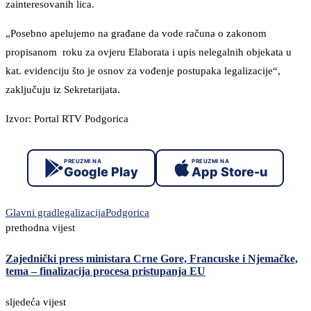
zainteresovanih lica.
„Posebno apelujemo na građane da vode računa o zakonom
propisanom roku za ovjeru Elaborata i upis nelegalnih objekata u
kat. evidenciju što je osnov za vođenje postupaka legalizacije“,
zaključuju iz Sekretarijata.
Izvor: Portal RTV Podgorica
PREUZMI NA
PREUZMI NA
Google Play
App Store-u
Glavni grad
legalizacija
Podgorica
prethodna vijest
Zajednički press ministara Crne Gore, Francuske i Njemačke,
tema – finalizacija procesa pristupanja EU
sljedeća vijest