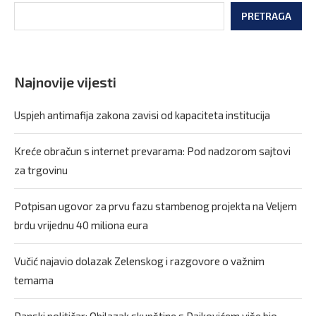
PRETRAGA
Najnovije vijesti
Uspjeh antimafija zakona zavisi od kapaciteta institucija
Kreće obračun s internet prevarama: Pod nadzorom sajtovi
za trgovinu
Potpisan ugovor za prvu fazu stambenog projekta na Veljem
brdu vrijednu 40 miliona eura
Vučić najavio dolazak Zelenskog i razgovore o važnim
temama
Danski političar: Obilazak skupštine s Dajkovićem više bio