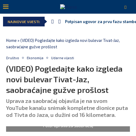
Potpisan ugovor za prvu fazu stamben
NAJNOVIJE VIJESTI:
Home
»
(VIDEO) Pogledajte kako izgleda novi bulevar Tivat-Jaz,
saobraćajne gužve prošlost
Društvo
Ekonomija
Udarne vijesti
(VIDEO) Pogledajte kako izgleda
novi bulevar Tivat-Jaz,
saobraćajne gužve prošlost
Uprava za saobraćaj objavila je na svom
YouTube kanalu snimak kompletne dionice puta
od Tivta do Jaza, u dužini od 16 kilometara.
Foto: Uprava za saobraćaj