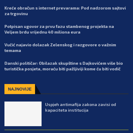
Kreće obračun s internet prevarama: Pod nadzorom sajtovi
za trgovinu
Potpisan ugovor za prvu fazu stambenog projekta na
Veljem brdu vrijednu 40 miliona eura
Vučić najavio dolazak Zelenskog i razgovore o važnim
temama
Danski političar: Obilazak skupštine s Dajkovićem više bio
turistička posjeta, moraću biti pažljiviji kome ću biti vodič
NAJNOVIJE
Uspjeh antimafija zakona zavisi od
kapaciteta institucija