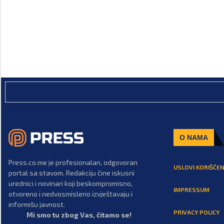
O NAMA
Press.co.me je profesionalan, odgovoran
USLOVI KORIŠĆEN
portal sa stavom. Redakciju čine iskusni
urednici i novinari koji beskompromisno,
IMPRESSUM
otvoreno i nedvosmisleno izvještavaju i
informišu javnost.
PRIVACY POLICY
Mi smo tu zbog Vas, čitamo se!