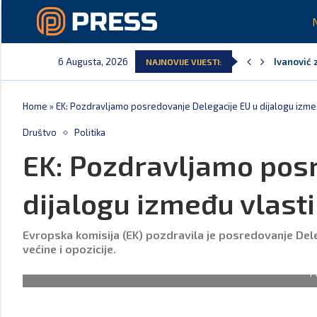
6 Augusta, 2026
Ivanović 
NAJNOVIJE VIJESTI:
Home
»
EK: Pozdravljamo posredovanje Delegacije EU u dijalogu između
Društvo
Politika
EK: Pozdravljamo pos
dijalogu između vlasti 
Evropska komisija (EK) pozdravila je posredovanje Del
većine i opozicije.
F