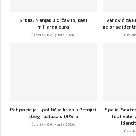
Srbija: Manjak u državnoj kasi
Ivanović za E
milijardu eura
ne briše identi
Četvrtak, 6 Augusta 2026,
Četvrt
Pat pozicija – politička kriza u Petnjici
Spajić: Snaž
zbog razlaza u DPS-u
festivale 
identit
Četvrtak, 6 Augusta 2026,
Četvrt