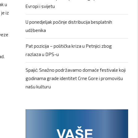
ak u
Evropi i svijetu
je iz
U ponedjeljak počinje distribucija besplatnih
udžbenika
aveze
Pat pozicija – politička kriza u Petnjici zbog
razlaza u DPS-u
ad.
Spajić: Snažno podržavamo domaće festivale koji
godinama grade identitet Crne Gore i promovišu
našu kulturu