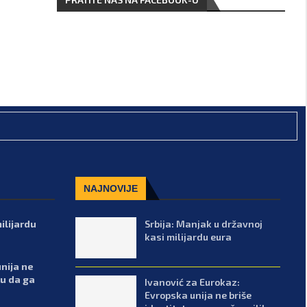
NAJNOVIJE
ilijardu
Srbija: Manjak u državnoj
kasi milijardu eura
nija ne
ku da ga
Ivanović za Eurokaz:
Evropska unija ne briše