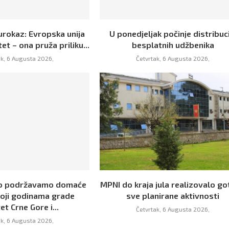
urokaz: Evropska unija
U ponedjeljak počinje distribuc
tet – ona pruža priliku...
besplatnih udžbenika
ak, 6 Augusta 2026,
Četvrtak, 6 Augusta 2026,
no podržavamo domaće
MPNI do kraja jula realizovalo g
koji godinama grade
sve planirane aktivnosti
et Crne Gore i...
Četvrtak, 6 Augusta 2026,
ak, 6 Augusta 2026,