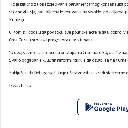
“To je ključno za obezbjeđivanje parlamentarnog konsenzusa p
više poglavlja, kao i ključna imenovanja na visokim pozicijama, 
Komisije.
U Komisiji dodaju da podstiču sve političke aktere da u dobroj
Crne Gore u procesu pregovora o pristupanju.
“U ovoj važnoj fazi procesa pristupanja Crne Gore EU, održiv na
Svako odgađanje ključnih reformi rizikuje da oslabi zamah Crne G
Zaključuju da Delegacija EU nije učestvovala u izradi platforme o
Izvor: RTCG
PREUZMI NA
Google Pla