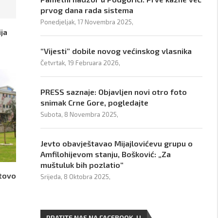
prvog dana rada sistema
Ponedjeljak, 17 Novembra 2025,
ija
“Vijesti” dobile novog većinskog vlasnika
Četvrtak, 19 Februara 2026,
PRESS saznaje: Objavljen novi otro foto
snimak Crne Gore, pogledajte
Subota, 8 Novembra 2025,
Jevto obavještavao Mijajlovićevu grupu o
Amfilohijevom stanju, Bošković: „Za
muštuluk bih pozlatio“
otovo
Srijeda, 8 Oktobra 2025,
PRATITE NAS NA FACEBOOK-U