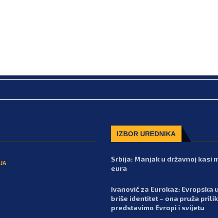
IZBOR UREDNIKA
Srbija: Manjak u državnoj kasi m
JA
eura
Ivanović za Eurokaz: Evropska u
briše identitet – ona pruža prili
predstavimo Evropi i svijetu