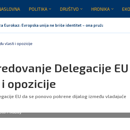
NASLOVNA
POLITIKA
DRUŠTVO
HRONIKA
EKO
za Eurokaz: Evropska unija ne briše identitet – ona pruža...
 vlasti i opozicije
redovanje Delegacije EU
i opozicije
egacije EU da se ponovo pokrene dijalog između vladajuće
oto: Pixabay