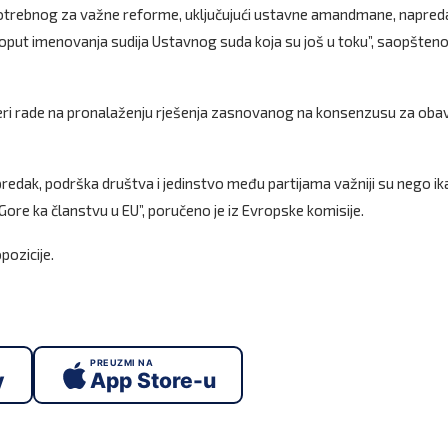
otrebnog za važne reforme, uključujući ustavne amandmane, napred
poput imenovanja sudija Ustavnog suda koja su još u toku”, saopšteno 
 vjeri rade na pronalaženju rješenja zasnovanog na konsenzusu za ob
predak, podrška društva i jedinstvo među partijama važniji su nego ik
ore ka članstvu u EU”, poručeno je iz Evropske komisije.
pozicije.
PREUZMI NA
y
App Store-u