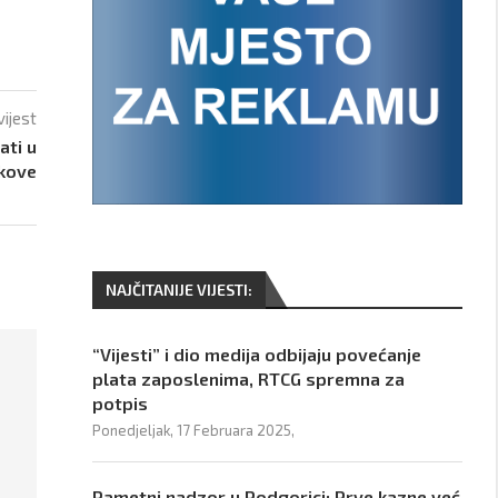
vijest
ati u
okove
NAJČITANIJE VIJESTI:
“Vijesti” i dio medija odbijaju povećanje
plata zaposlenima, RTCG spremna za
potpis
Ponedjeljak, 17 Februara 2025,
Pametni nadzor u Podgorici: Prve kazne već