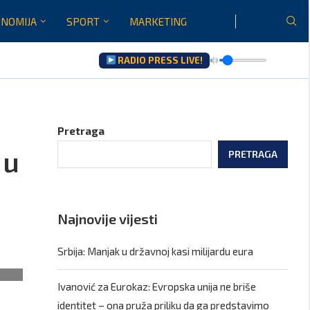
NOMIJA
SPORT
MARKETING
RADIO PRESS LIVE!
Pretraga
 u
PRETRAGA
Najnovije vijesti
Srbija: Manjak u državnoj kasi milijardu eura
Ivanović za Eurokaz: Evropska unija ne briše
identitet – ona pruža priliku da ga predstavimo