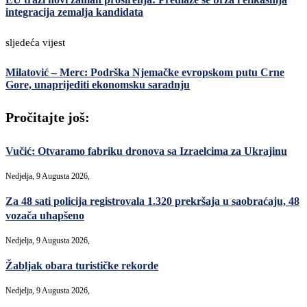
integracija zemalja kandidata
sljedeća vijest
Milatović – Merc: Podrška Njemačke evropskom putu Crne
Gore, unaprijediti ekonomsku saradnju
Pročitajte još:
Vučić: Otvaramo fabriku dronova sa Izraelcima za Ukrajinu
Nedjelja, 9 Augusta 2026,
Za 48 sati policija registrovala 1.320 prekršaja u saobraćaju, 48
vozača uhapšeno
Nedjelja, 9 Augusta 2026,
Žabljak obara turističke rekorde
Nedjelja, 9 Augusta 2026,