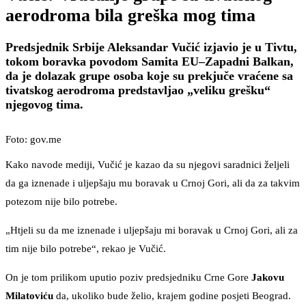
aerodroma bila greška mog tima
Predsjednik Srbije Aleksandar Vučić izjavio je u Tivtu,
tokom boravka povodom Samita EU–Zapadni Balkan,
da je dolazak grupe osoba koje su prekjuče vraćene sa
tivatskog aerodroma predstavljao „veliku grešku“
njegovog tima.
Foto: gov.me
Kako navode mediji, Vučić je kazao da su njegovi saradnici željeli
da ga iznenade i uljepšaju mu boravak u Crnoj Gori, ali da za takvim
potezom nije bilo potrebe.
„Htjeli su da me iznenade i uljepšaju mi boravak u Crnoj Gori, ali za
tim nije bilo potrebe“, rekao je Vučić.
On je tom prilikom uputio poziv predsjedniku Crne Gore
Jakovu
Milatoviću
da, ukoliko bude želio, krajem godine posjeti Beograd.