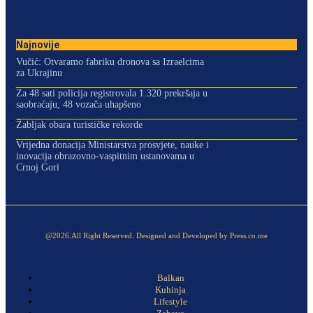
Najnovije
Vučić: Otvaramo fabriku dronova sa Izraelcima
za Ukrajinu
Za 48 sati policija registrovala 1.320 prekršaja u
saobraćaju, 48 vozača uhapšeno
Žabljak obara turističke rekorde
Vrijedna donacija Ministarstva prosvjete, nauke i
inovacija obrazovno-vaspitnim ustanovama u
Crnoj Gori
@2026.All Right Reserved. Designed and Developed by Press.co.me
Balkan
Kuhinja
Lifestyle