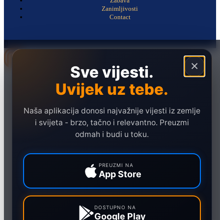
Zabava
Zanimljivosti
Contact
×
Sve vijesti.
Naslovna
Uvijek uz tebe.
Politika
Društvo
Naša aplikacija donosi najvažnije vijesti iz zemlje
i svijeta - brzo, tačno i relevantno. Preuzmi
Hronika
odmah i budi u toku.
Ekonomija
Sport
PREUZMI NA
App Store
Marketing
DOSTUPNO NA
Google Play