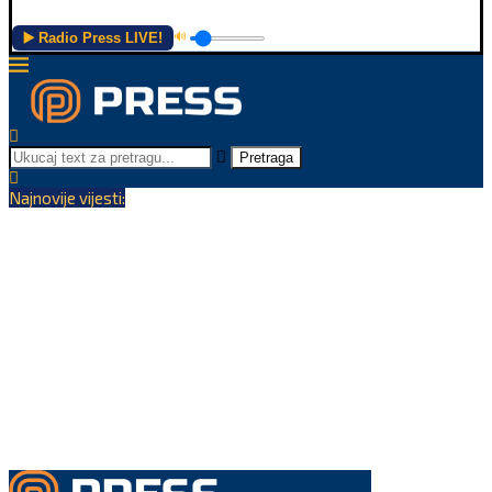
▶️ Radio Press LIVE!
🔊
Pretraga
Najnovije vijesti: