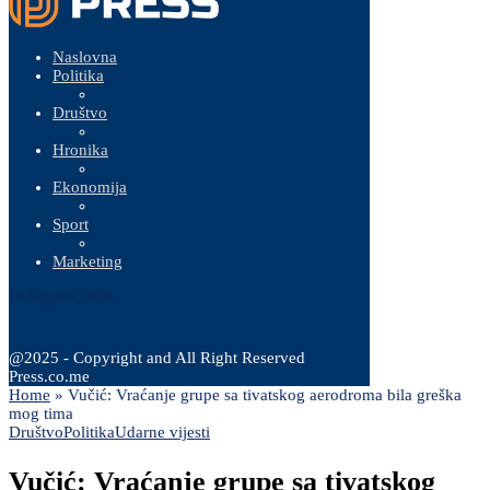
Naslovna
Politika
Društvo
Hronika
Ekonomija
Sport
Marketing
10 Augusta, 2026
@2025 - Copyright and All Right Reserved
Press.co.me
Home
»
Vučić: Vraćanje grupe sa tivatskog aerodroma bila greška
mog tima
Društvo
Politika
Udarne vijesti
Vučić: Vraćanje grupe sa tivatskog