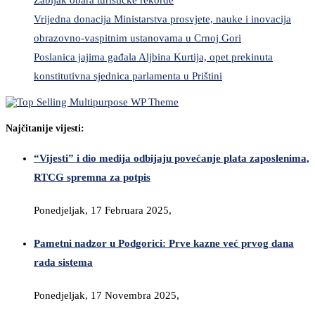
Vrijedna donacija Ministarstva prosvjete, nauke i inovacija
obrazovno-vaspitnim ustanovama u Crnoj Gori
Poslanica jajima gađala Aljbina Kurtija, opet prekinuta
konstitutivna sjednica parlamenta u Prištini
Najčitanije vijesti:
“Vijesti” i dio medija odbijaju povećanje plata zaposlenima,
RTCG spremna za potpis
Ponedjeljak, 17 Februara 2025,
Pametni nadzor u Podgorici: Prve kazne već prvog dana
rada sistema
Ponedjeljak, 17 Novembra 2025,