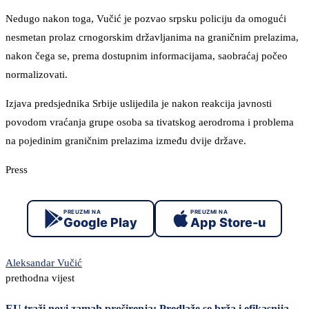
Nedugo nakon toga, Vučić je pozvao srpsku policiju da omogući
nesmetan prolaz crnogorskim državljanima na graničnim prelazima,
nakon čega se, prema dostupnim informacijama, saobraćaj počeo
normalizovati.
Izjava predsjednika Srbije uslijedila je nakon reakcija javnosti
povodom vraćanja grupe osoba sa tivatskog aerodroma i problema
na pojedinim graničnim prelazima između dvije države.
Press
PREUZMI NA
PREUZMI NA
Google Play
App Store-u
Aleksandar Vučić
prethodna vijest
EU traži novi zamah proširenja: Predlaže se brža i efikasnija