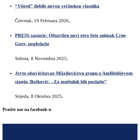
“Vijesti” dobile novog većinskog vlasnika
Četvrtak, 19 Februara 2026,
PRESS saznaje: Objavljen novi otro foto snimak Crne
Gore, pogledajte
Subota, 8 Novembra 2025,
Jevto obavještavao Mijajlovićevu grupu o Amfilohijevom
stanju, Bošković: „Za muštuluk bih pozlatio“
Srijeda, 8 Oktobra 2025,
Pratite nas na facebook-u