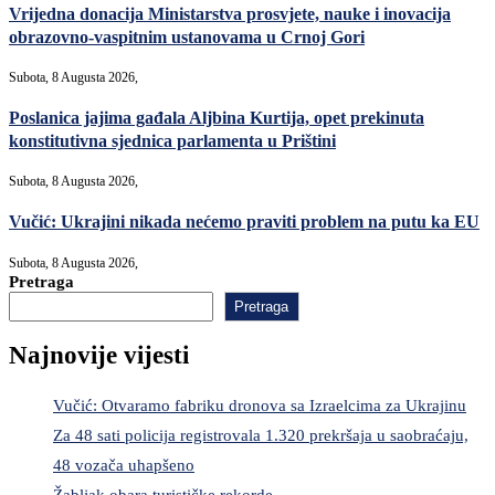
Vrijedna donacija Ministarstva prosvjete, nauke i inovacija
obrazovno-vaspitnim ustanovama u Crnoj Gori
Subota, 8 Augusta 2026,
Poslanica jajima gađala Aljbina Kurtija, opet prekinuta
konstitutivna sjednica parlamenta u Prištini
Subota, 8 Augusta 2026,
Vučić: Ukrajini nikada nećemo praviti problem na putu ka EU
Subota, 8 Augusta 2026,
Pretraga
Pretraga
Najnovije vijesti
Vučić: Otvaramo fabriku dronova sa Izraelcima za Ukrajinu
Za 48 sati policija registrovala 1.320 prekršaja u saobraćaju,
48 vozača uhapšeno
Žabljak obara turističke rekorde