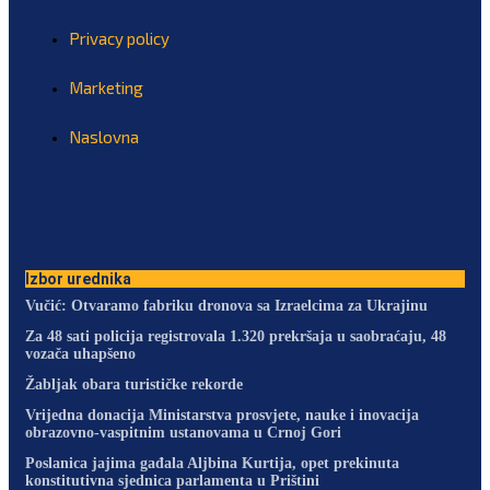
Privacy policy
Marketing
Naslovna
Izbor urednika
Vučić: Otvaramo fabriku dronova sa Izraelcima za Ukrajinu
Za 48 sati policija registrovala 1.320 prekršaja u saobraćaju, 48
vozača uhapšeno
Žabljak obara turističke rekorde
Vrijedna donacija Ministarstva prosvjete, nauke i inovacija
obrazovno-vaspitnim ustanovama u Crnoj Gori
Poslanica jajima gađala Aljbina Kurtija, opet prekinuta
konstitutivna sjednica parlamenta u Prištini