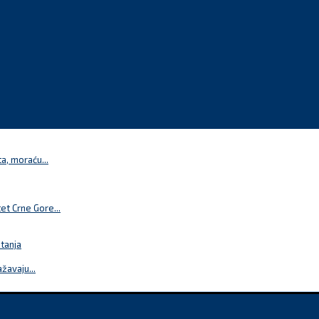
a, moraću...
t Crne Gore...
itanja
žavaju...