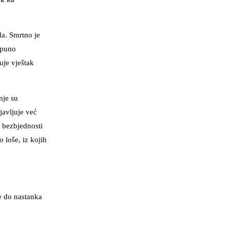
a. Smrtno je
tpuno
uje vještak
nje su
javljuje već
e bezbjednosti
 loše, iz kojih
de do nastanka