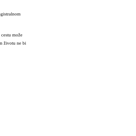
agistralnom
a cestu može
m životu ne bi