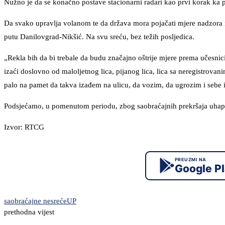
Nužno je da se konačno postave stacionarni radari kao prvi korak ka
Da svako upravlja volanom te da država mora pojačati mjere nadzora i
putu Danilovgrad-Nikšić. Na svu sreću, bez težih posljedica.
„Rekla bih da bi trebale da budu značajno oštrije mjere prema učesnic
izaći doslovno od maloljetnog lica, pijanog lica, lica sa neregistrovan
palo na pamet da takva izađem na ulicu, da vozim, da ugrozim i sebe i
Podsjećamo, u pomenutom periodu, zbog saobraćajnih prekršaja uhapš
Izvor: RTCG
PREUZMI NA
Google P
saobraćajne nesreće
UP
prethodna vijest