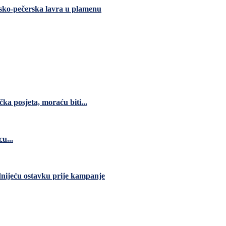
ečerska lavra u plamenu
čka posjeta, moraću biti...
u...
dnijeću ostavku prije kampanje