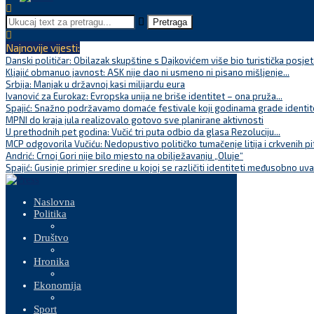
Pretraga
Najnovije vijesti:
Danski političar: Obilazak skupštine s Dajkovićem više bio turistička posjet
Kljajić obmanuo javnost: ASK nije dao ni usmeno ni pisano mišljenje...
Srbija: Manjak u državnoj kasi milijardu eura
Ivanović za Eurokaz: Evropska unija ne briše identitet – ona pruža...
Spajić: Snažno podržavamo domaće festivale koji godinama grade identite
MPNI do kraja jula realizovalo gotovo sve planirane aktivnosti
U prethodnih pet godina: Vučić tri puta odbio da glasa Rezoluciju...
MCP odgovorila Vučiću: Nedopustivo političko tumačenje litija i crkvenih pi
Andrić: Crnoj Gori nije bilo mjesto na obilježavanju „Oluje“
Spajić: Gusinje primjer sredine u kojoj se različiti identiteti međusobno uva
Naslovna
Politika
Društvo
Hronika
Ekonomija
Sport