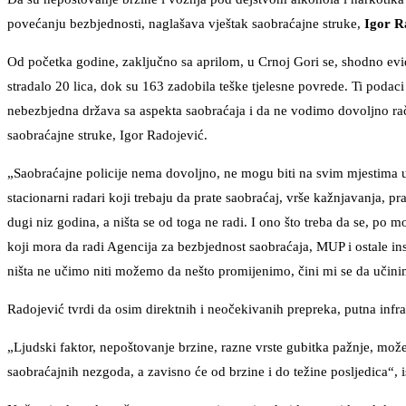
povećanju bezbjednosti, naglašava vještak saobraćajne struke,
Igor R
Od početka godine, zaključno sa aprilom, u Crnoj Gori se, shodno ev
stradalo 20 lica, dok su 163 zadobila teške tjelesne povrede. Ti pod
nebezbjedna država sa aspekta saobraćaja i da ne vodimo dovoljno ra
saobraćajne struke, Igor Radojević.
„Saobraćajne policije nema dovoljno, ne mogu biti na svim mjestima 
stacionarni radari koji trebaju da prate saobraćaj, vrše kažnjavanja, p
dugi niz godina, a ništa se od toga ne radi. I ono što treba da se, po 
koji mora da radi Agencija za bezbjednost saobraćaja, MUP i ostale inst
ništa ne učimo niti možemo da nešto promijenimo, čini mi se da učin
Radojević tvrdi da osim direktnih i neočekivanih prepreka, putna infras
„Ljudski faktor, nepoštovanje brzine, razne vrste gubitka pažnje, može
saobraćajnih nezgoda, a zavisno će od brzine i do težine posljedica“, is