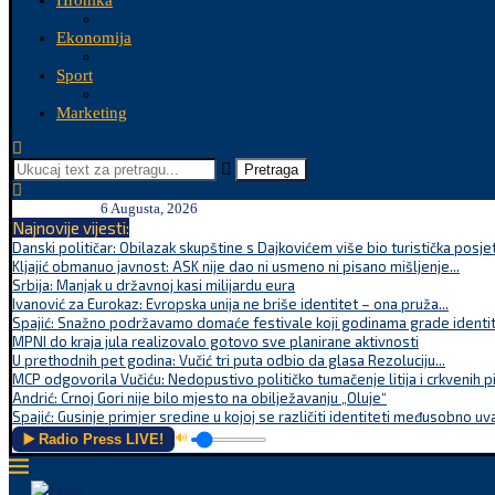
Hronika
Ekonomija
Sport
Marketing
Pretraga
6 Augusta, 2026
Najnovije vijesti:
Danski političar: Obilazak skupštine s Dajkovićem više bio turistička posjet
Kljajić obmanuo javnost: ASK nije dao ni usmeno ni pisano mišljenje...
Srbija: Manjak u državnoj kasi milijardu eura
Ivanović za Eurokaz: Evropska unija ne briše identitet – ona pruža...
Spajić: Snažno podržavamo domaće festivale koji godinama grade identite
MPNI do kraja jula realizovalo gotovo sve planirane aktivnosti
U prethodnih pet godina: Vučić tri puta odbio da glasa Rezoluciju...
MCP odgovorila Vučiću: Nedopustivo političko tumačenje litija i crkvenih p
Andrić: Crnoj Gori nije bilo mjesto na obilježavanju „Oluje“
Spajić: Gusinje primjer sredine u kojoj se različiti identiteti međusobno uva
▶️ Radio Press LIVE!
🔊