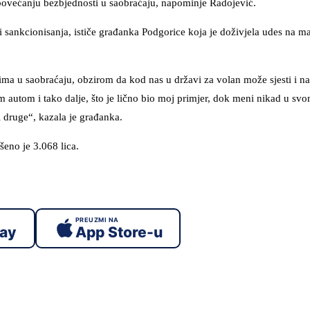
 povećanju bezbjednosti u saobraćaju, napominje Radojević.
 sankcionisanja, ističe građanka Podgorice koja je doživjela udes na m
ima u saobraćaju, obzirom da kod nas u državi za volan može sjesti i n
im autom i tako dalje, što je lično bio moj primjer, dok meni nikad u svo
 druge“, kazala je građanka.
eno je 3.068 lica.
PREUZMI NA
lay
App Store-u