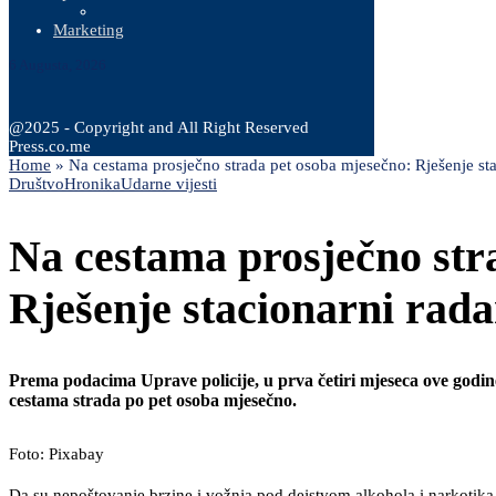
Marketing
6 Augusta, 2026
@2025 - Copyright and All Right Reserved
Press.co.me
Home
»
Na cestama prosječno strada pet osoba mjesečno: Rješenje sta
Društvo
Hronika
Udarne vijesti
Na cestama prosječno str
Rješenje stacionarni rada
Prema podacima Uprave policije, u prva četiri mjeseca ove godin
cestama strada po pet osoba mjesečno.
Foto: Pixabay
Da su nepoštovanje brzine i vožnja pod dejstvom alkohola i narkotika na