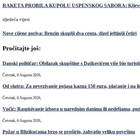
RAKETA PROBILA KUPOLU USPENSKOG SABORA: Kijevsko-p
sljedeća vijest
Nove cijene goriva: Benzin skuplji dva centa, dizel jeftiniji četiri
Pročitajte još:
Danski političar: Obilazak skupštine s Dajkovićem više bio turisti
Četvrtak, 6 Augusta 2026,
Od sjutra: Za nevezivanje pojasa kazna 150 eura, plaćanje i na lic
Četvrtak, 6 Augusta 2026,
Vučić: Raspisivanje izbora u narednim danima ili nedeljama, po
Četvrtak, 6 Augusta 2026,
Požar u Blizikućama brzo se proširio, zahvatio veliku površinu