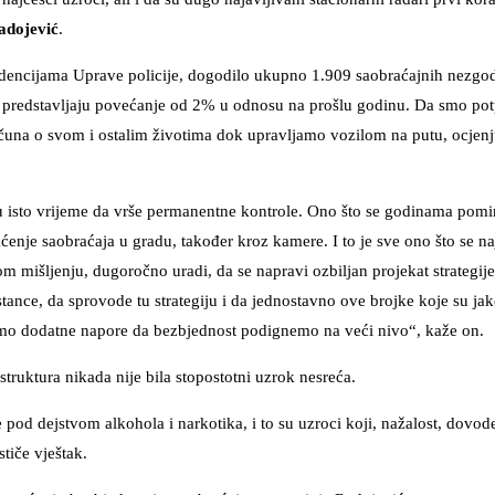
adojević
.
idencijama Uprave policije, dogodilo ukupno 1.909 saobraćajnih nezgod
aci predstavljaju povećanje od 2% u odnosu na prošlu godinu. Da smo po
čuna o svom i ostalim životima dok upravljamo vozilom na putu, ocjenj
u isto vrijeme da vrše permanentne kontrole. Ono što se godinama pomi
raćenje saobraćaja u gradu, također kroz kamere. I to je sve ono što se na
mom mišljenju, dugoročno uradi, da se napravi ozbiljan projekat strategij
ance, da sprovode tu strategiju i da jednostavno ove brojke koje su jako
imo dodatne napore da bezbjednost podignemo na veći nivo“, kaže on.
truktura nikada nije bila stopostotni uzrok nesreća.
 pod dejstvom alkohola i narkotika, i to su uzroci koji, nažalost, dovo
tiče vještak.