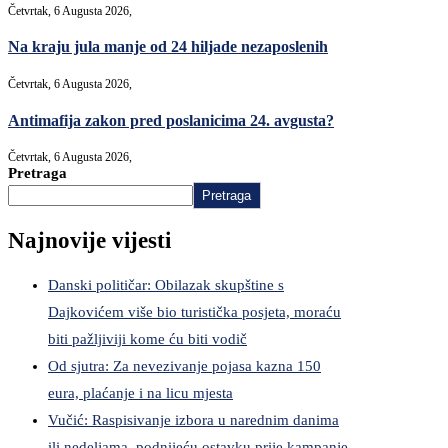
Četvrtak, 6 Augusta 2026,
Na kraju jula manje od 24 hiljade nezaposlenih
Četvrtak, 6 Augusta 2026,
Antimafija zakon pred poslanicima 24. avgusta?
Četvrtak, 6 Augusta 2026,
Pretraga
Pretraga
Najnovije vijesti
Danski političar: Obilazak skupštine s
Dajkovićem više bio turistička posjeta, moraću
biti pažljiviji kome ću biti vodič
Od sjutra: Za nevezivanje pojasa kazna 150
eura, plaćanje i na licu mjesta
Vučić: Raspisivanje izbora u narednim danima
ili nedeljama, podnijeću ostavku prije kampanje