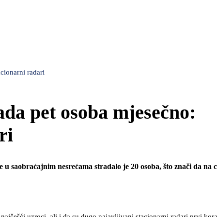
cionarni radari
ada pet osoba mjesečno:
ri
e u saobraćajnim nesrećama stradalo je 20 osoba, što znači da na
jčešći uzroci, ali i da su dugo najavljivani stacionarni radari prvi kor