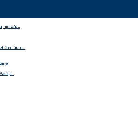
a, moraću...
t Crne Gore...
tanja
žavaju...