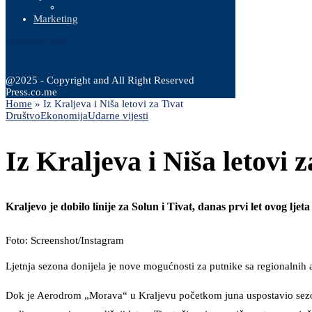
Marketing
6 Augusta, 2026
@2025 - Copyright and All Right Reserved
Press.co.me
Home
»
Iz Kraljeva i Niša letovi za Tivat
Društvo
Ekonomija
Udarne vijesti
Iz Kraljeva i Niša letovi z
Kraljevo je dobilo linije za Solun i Tivat, danas prvi let ovog ljeta
Foto: Screenshot/Instagram
Ljetnja sezona donijela je nove mogućnosti za putnike sa regionalnih 
Dok je Aerodrom „Morava“ u Kraljevu početkom juna uspostavio sezon