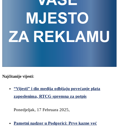
Najčitanije vijesti:
“Vijesti” i dio medija odbijaju povećanje plata
zaposlenima, RTCG spremna za potpis
Ponedjeljak, 17 Februara 2025,
Pametni nadzor u Podgorici: Prve kazne već