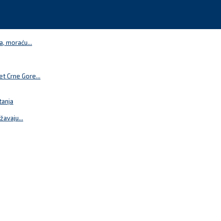
a, moraću...
t Crne Gore...
tanja
žavaju...