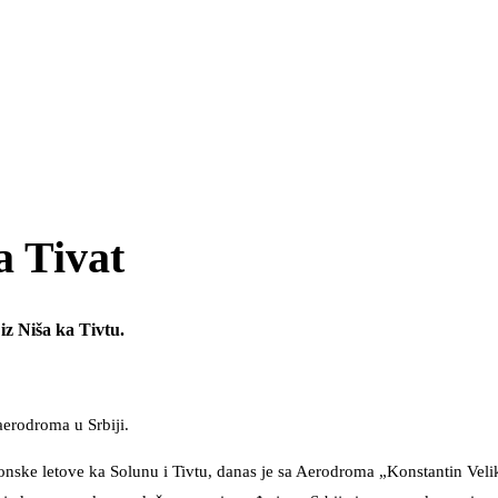
a Tivat
 iz Niša ka Tivtu.
aerodroma u Srbiji.
ske letove ka Solunu i Tivtu, danas je sa Aerodroma „Konstantin Veli