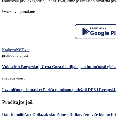
realizovan prvi ovogodišnji let za Tivat, čime je zvanično otvorena j
Izvor: avioportal.me
PREUZMI NA
Google P
Kraljevo
Niš
Tivat
prethodna vijest
Vuković u Bugarskoj: Crna Gora dio dijaloga o budućnosti glob
sljedeća vijest
I zvanično pale maske: Perića potpisom podržali DPS i Evropsk
Pročitajte još:
Danski političar: Obilazak skupštine s Dajkovićem više bio turisti