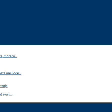
a, moraću...
t Crne Gore...
itanja
žavaju...