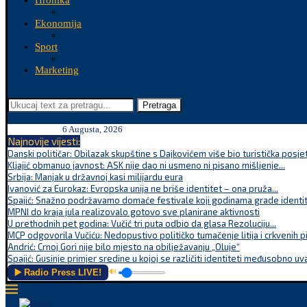
Hronika
Ekonomija
Sport
Marketing
Pretraga
6 Augusta, 2026
Najnovije vijesti:
Danski političar: Obilazak skupštine s Dajkovićem više bio turistička posjet
Kljajić obmanuo javnost: ASK nije dao ni usmeno ni pisano mišljenje...
Srbija: Manjak u državnoj kasi milijardu eura
Ivanović za Eurokaz: Evropska unija ne briše identitet – ona pruža...
Spajić: Snažno podržavamo domaće festivale koji godinama grade identite
MPNI do kraja jula realizovalo gotovo sve planirane aktivnosti
U prethodnih pet godina: Vučić tri puta odbio da glasa Rezoluciju...
MCP odgovorila Vučiću: Nedopustivo političko tumačenje litija i crkvenih p
Andrić: Crnoj Gori nije bilo mjesto na obilježavanju „Oluje“
Spajić: Gusinje primjer sredine u kojoj se različiti identiteti međusobno uva
▶️ Radio Press LIVE!
🔊