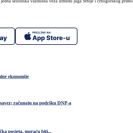
oš jedna sezonska vazdušna veza između juga Srbije i crnogorskog primor
PREUZMI NA
lay
App Store-u
alne ekonomije
i savez; računaju na podršku DNP-a
čka posjeta, moraću biti...