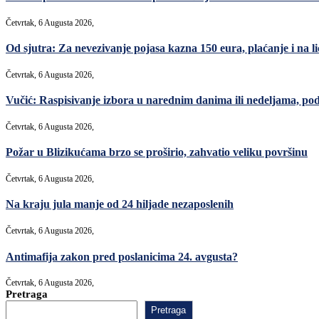
Četvrtak, 6 Augusta 2026,
Od sjutra: Za nevezivanje pojasa kazna 150 eura, plaćanje i na lic
Četvrtak, 6 Augusta 2026,
Vučić: Raspisivanje izbora u narednim danima ili nedeljama, po
Četvrtak, 6 Augusta 2026,
Požar u Blizikućama brzo se proširio, zahvatio veliku površinu
Četvrtak, 6 Augusta 2026,
Na kraju jula manje od 24 hiljade nezaposlenih
Četvrtak, 6 Augusta 2026,
Antimafija zakon pred poslanicima 24. avgusta?
Četvrtak, 6 Augusta 2026,
Pretraga
Pretraga