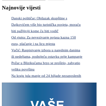
Najnovije vijesti
Danski političar: Obilazak skupštine s
Dajkovićem više bio turistička posjeta, moraću
biti pažljiviji kome ću biti vodič
Od sjutra: Za nevezivanje pojasa kazna 150
eura, plaćanje i na licu mjesta
Vučić: Raspisivanje izbora u narednim danima
ili nedeljama, podnijeću ostavku prije kampanje
Požar u Blizikućama brzo se proširio, zahvatio
veliku površinu
Na kraju jula manje od 24 hiljade nezaposlenih