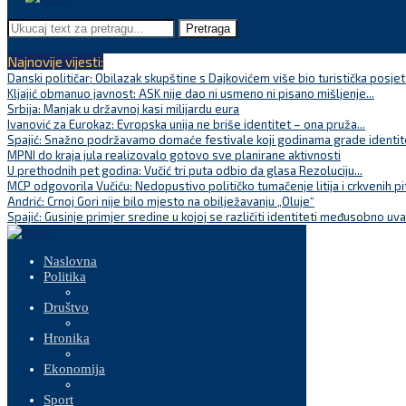
Pretraga
Najnovije vijesti:
Danski političar: Obilazak skupštine s Dajkovićem više bio turistička posjet
Kljajić obmanuo javnost: ASK nije dao ni usmeno ni pisano mišljenje...
Srbija: Manjak u državnoj kasi milijardu eura
Ivanović za Eurokaz: Evropska unija ne briše identitet – ona pruža...
Spajić: Snažno podržavamo domaće festivale koji godinama grade identite
MPNI do kraja jula realizovalo gotovo sve planirane aktivnosti
U prethodnih pet godina: Vučić tri puta odbio da glasa Rezoluciju...
MCP odgovorila Vučiću: Nedopustivo političko tumačenje litija i crkvenih pi
Andrić: Crnoj Gori nije bilo mjesto na obilježavanju „Oluje“
Spajić: Gusinje primjer sredine u kojoj se različiti identiteti međusobno uva
Naslovna
Politika
Društvo
Hronika
Ekonomija
Sport