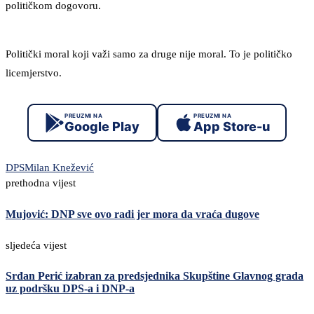
političkom dogovoru.
Politički moral koji važi samo za druge nije moral. To je političko
licemjerstvo.
PREUZMI NA
PREUZMI NA
Google Play
App Store-u
DPS
Milan Knežević
prethodna vijest
Mujović: DNP sve ovo radi jer mora da vraća dugove
sljedeća vijest
Srđan Perić izabran za predsjednika Skupštine Glavnog grada
uz podršku DPS-a i DNP-a