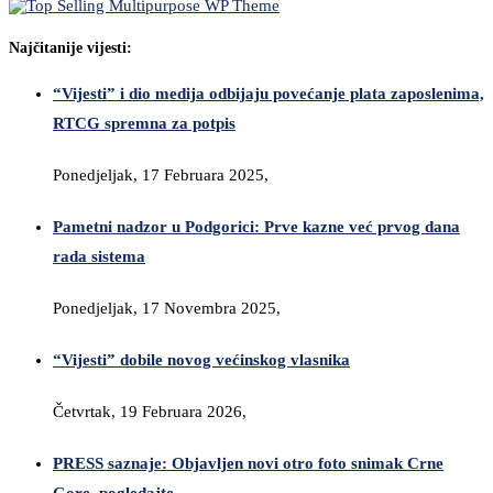
Najčitanije vijesti:
“Vijesti” i dio medija odbijaju povećanje plata zaposlenima,
RTCG spremna za potpis
Ponedjeljak, 17 Februara 2025,
Pametni nadzor u Podgorici: Prve kazne već prvog dana
rada sistema
Ponedjeljak, 17 Novembra 2025,
“Vijesti” dobile novog većinskog vlasnika
Četvrtak, 19 Februara 2026,
PRESS saznaje: Objavljen novi otro foto snimak Crne