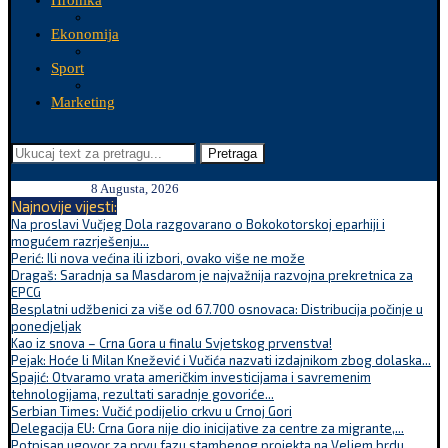
Hronika
Ekonomija
Sport
Marketing
Pretraga
8 Augusta, 2026
Najnovije vijesti:
Na proslavi Vučjeg Dola razgovarano o Bokokotorskoj eparhiji i
mogućem razrješenju...
Perić: Ili nova većina ili izbori, ovako više ne može
Dragaš: Saradnja sa Masdarom je najvažnija razvojna prekretnica za
EPCG
Besplatni udžbenici za više od 67.700 osnovaca: Distribucija počinje u
ponedjeljak
Kao iz snova – Crna Gora u finalu Svjetskog prvenstva!
Pejak: Hoće li Milan Knežević i Vučića nazvati izdajnikom zbog dolaska...
Spajić: Otvaramo vrata američkim investicijama i savremenim
tehnologijama, rezultati saradnje govoriće...
Serbian Times: Vučić podijelio crkvu u Crnoj Gori
Delegacija EU: Crna Gora nije dio inicijative za centre za migrante,...
Potpisan ugovor za prvu fazu stambenog projekta na Veljem brdu