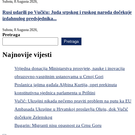
Subota, 8 Augusta 2026,
Rusi udarili po Vučiću: Juda srpskog i ruskog naroda dočekuje
izdahnulog predsjednika...
Subota, 8 Augusta 2026,
Pretraga
Pretraga
Najnovije vijesti
Vrijedna donacija Ministarstva prosvjete, nauke i inovacija
obrazovno-vaspitnim ustanovama u Crnoj Gori
Poslanica jajima gađala Aljbina Kurtija, opet prekinuta
konstitutivna sjednica parlamenta u Prištini
Vučić: Ukrajini nikada nećemo praviti problem na putu ka EU
Ambasada Ukrajine u Hrvatskoj proslavlja Oluju, dok Vučić
dočekuje Zelenskog
Bugarin: Migranti nisu opasnost za Crnu Goru