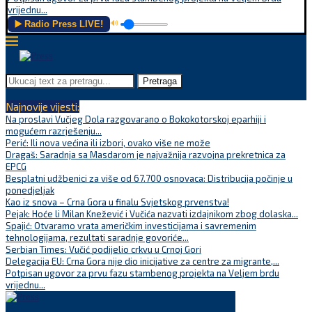
vrijednu...
▶️ Radio Press LIVE!
🔊
Pretraga
Najnovije vijesti:
Na proslavi Vučjeg Dola razgovarano o Bokokotorskoj eparhiji i
mogućem razrješenju...
Perić: Ili nova većina ili izbori, ovako više ne može
Dragaš: Saradnja sa Masdarom je najvažnija razvojna prekretnica za
EPCG
Besplatni udžbenici za više od 67.700 osnovaca: Distribucija počinje u
ponedjeljak
Kao iz snova – Crna Gora u finalu Svjetskog prvenstva!
Pejak: Hoće li Milan Knežević i Vučića nazvati izdajnikom zbog dolaska...
Spajić: Otvaramo vrata američkim investicijama i savremenim
tehnologijama, rezultati saradnje govoriće...
Serbian Times: Vučić podijelio crkvu u Crnoj Gori
Delegacija EU: Crna Gora nije dio inicijative za centre za migrante,...
Potpisan ugovor za prvu fazu stambenog projekta na Veljem brdu
vrijednu...