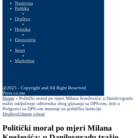
Naslovna
Politika
Društvo
Hronika
Ekonomija
Sport
Marketing
8 Augusta, 2026
@2025 - Copyright and All Right Reserved
Press.co.me
Home
»
Politički moral po mjeri Milana Kneževića: u Danilovgradu
tražio isključenje odbornika zbog glasanja sa DPS-om, dok u
Podgorici sa DPS-om imenuje na političku funkciju
Društvo
Udarne vijesti
Politički moral po mjeri Milana
Kneževića: u Danilovgradu tražio