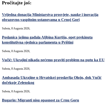
Pročitajte još:
Vrijedna donacija Ministarstva prosvjete, nauke i inovacija
obrazovno-vaspitnim ustanovama u Crnoj Gori
Subota, 8 Augusta 2026,
Poslanica jajima gađala Aljbina Kurtija, opet prekinuta
konstitutivna sjednica parlamenta u Prištini
Subota, 8 Augusta 2026,
Vučić: Ukrajini nikada nećemo praviti problem na putu ka EU
Subota, 8 Augusta 2026,
Ambasada Ukrajine u Hrvatskoj proslavlja Oluju, dok Vučić
dočekuje Zelenskog
Subota, 8 Augusta 2026,
Bugarin: Migranti nisu opasnost za Crnu Goru