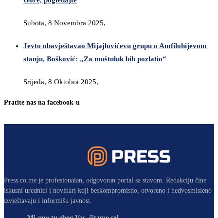
Gore, pogledajte
Subota, 8 Novembra 2025,
Jevto obavještavao Mijajlovićevu grupu o Amfilohijevom
stanju, Bošković: „Za muštuluk bih pozlatio“
Srijeda, 8 Oktobra 2025,
Pratite nas na facebook-u
Press.co.me je profesionalan, odgovoran portal sa stavom. Redakciju čine
iskusni urednici i novinari koji beskompromisno, otvoreno i nedvosmisleno
izvještavaju i informišu javnost.
Mi smo tu zbog Vas, čitamo se!