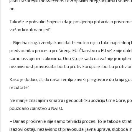
jasnu stratešku posvećenost evropskim integracijama i snažnu ja
on.
Takođe je pohvalio činjenicu da je posljednja potvrda o privreme
važan korak naprijed“.
– Nijedna druga zemlja kandidat trenutno nije u tako naprednoj f
predvodnik u procesu proširenja EU. Članstvo u EU više nije daleka
samo usvojenim zakonima. Ono što je sada najvažnije je impleme
nezavisnost pravosuđa, borbu protiv korupcije i borbu protiv or
Kako je dodao, cilj da naša zemlja završi pregovore do kraja godi
rezultate“.
Ne manje značajnim smatra i geopolitičku poziciju Crne Gore, 
pouzdano članstvo u NATO.
– Danas proširenje nije samo tehnički proces. To je takođe str
izazovi ostaju nezavisnost pravosuđa, javna uprava, sloboda medi