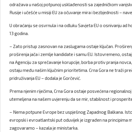
odražava u našoj potpunoj usklađenosti sa zajedničkom vanjskom
Rusije i učešće u misiji EU za očuvanje mira i bezbjednosti – nave
U obraćanju se osvrnula i na odluku Savjeta EU o osnivanju ad 
13 godina.
– Zato pristup zasnovan na zaslugama ostaje ključan. Proširenj
proširenja jača i zemlje kandidate i samu EU. Istovremeno, osta
na Agenciju za sprečavanje korupcije, borba protiv pranja novca
ostaju među našim ključnim prioritetima. Crna Gora ne traži preči
pridruživanja EU – dodala je Gorčević.
Prema njenim riječima, Crna Gora ostaje posvećena regionalnoj s
utemeljena na našem uvjerenju da se mir, stabilnost i prosperite
– Nema potpune Evrope bez uspješnog Zapadnog Balkana. Isto 
evropski i evroatlantski put oduvijek je izgrađen na principima m
zagovaramo – kazala je ministarka.