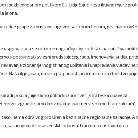
 i bezbjednosnom politikom EU, uključujući restriktivne mjere prot
la je ona.
hoc radne grupe za pristupni ugovor sa Crnom Gorom, prvi nakon više
e uspijeva kada se reforme nagrađuju. Vjerodostojna i održiva politi
jemo u potpunosti svjesni predstojećeg rada. Imenovanja sudija, priti
, rješavanje zlonamjernog stranog uplitanja i unapređenje vladavine
ce. Naš cilj je jasan, da se u potpunosti pripremimo za članstvo prije
aradnja koja „nije samo politički izbor“, već „strateška obaveza
t mogu izgraditi samo kroz dijalog, partnerstvo i multilateralizam“.
tako, nema održivog proširenja bez snažne regionalne saradnje. A 
ira, saradnje i dobrosusjedskih odnosa. I mi ćemo nastaviti da ih