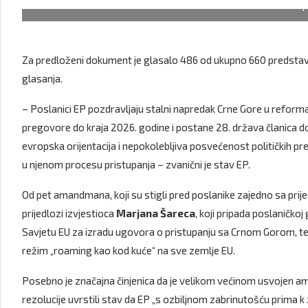
F
Za predloženi dokument je glasalo 486 od ukupno 660 predstavnik
glasanja.
– Poslanici EP pozdravljaju stalni napredak Crne Gore u refor
pregovore do kraja 2026. godine i postane 28. država članica do 
evropska orijentacija i nepokolebljiva posvećenost političkih pre
u njenom procesu pristupanja – zvanični je stav EP.
Od pet amandmana, koji su stigli pred poslanike zajedno sa prije
prijedlozi izvjestioca
Marjana Šareca
, koji pripada poslaničkoj
Savjetu EU za izradu ugovora o pristupanju sa Crnom Gorom, te 
režim „roaming kao kod kuće“ na sve zemlje EU.
Posebno je značajna činjenica da je velikom većinom usvojen ama
rezolucije uvrstili stav da EP „s ozbiljnom zabrinutošću prima k