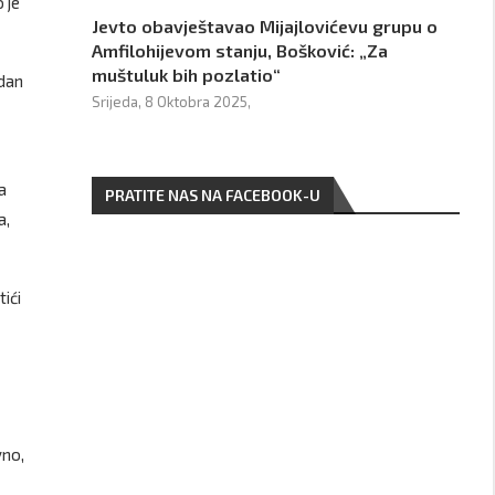
 je
Jevto obavještavao Mijajlovićevu grupu o
Amfilohijevom stanju, Bošković: „Za
muštuluk bih pozlatio“
edan
Srijeda, 8 Oktobra 2025,
a
PRATITE NAS NA FACEBOOK-U
a,
tići
vno,