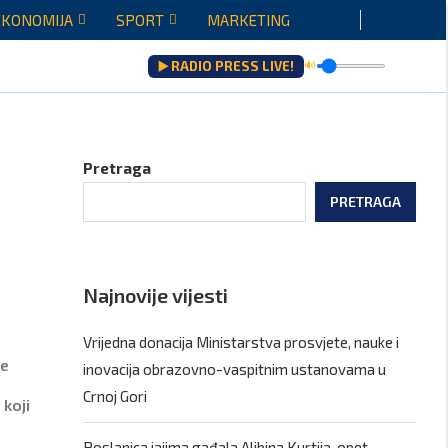
EKONOMIJA
SPORT
MARKETING
▶️ RADIO PRESS LIVE!
🔊
ju...
Pretraga
PRETRAGA
Najnovije vijesti
Vrijedna donacija Ministarstva prosvjete, nauke i
je
inovacija obrazovno-vaspitnim ustanovama u
Crnoj Gori
koji
Poslanica jajima gađala Aljbina Kurtija, opet