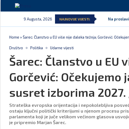
9 Augusta, 2026
Na proslavi
NAJNOVIJE VIJESTI:
Home
»
Šarec: Članstvo u EU više nije daleka težnja; Gorčević: Očekuj
Društvo
Politika
Udarne vijesti
Šarec: Članstvo u EU v
Gorčević: Očekujemo ja
susret izborima 2027.
Strateška evropska orijentacija i nepokolebljiva posve
ostaju ključni politički kriterijumi u njenom procesu pr
parlamenta koji je juče velikom većinom glasova usvojio
je pripremio Marjan Šarec.