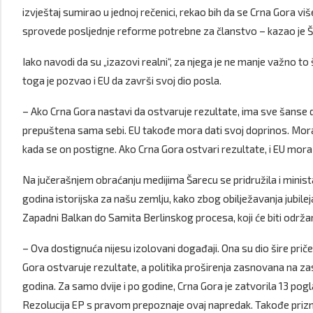
izvještaj sumirao u jednoj rečenici, rekao bih da se Crna Gora v
sprovede posljednje reforme potrebne za članstvo – kazao je Š
Iako navodi da su „izazovi realni“, za njega je ne manje važno
toga je pozvao i EU da završi svoj dio posla.
– Ako Crna Gora nastavi da ostvaruje rezultate, ima sve šanse da
prepuštena sama sebi. EU takođe mora dati svoj doprinos. Mora
kada se on postigne. Ako Crna Gora ostvari rezultate, i EU mora b
Na jučerašnjem obraćanju medijima Šarecu se pridružila i mini
godina istorijska za našu zemlju, kako zbog obilježavanja jubile
Zapadni Balkan do Samita Berlinskog procesa, koji će biti održa
– Ova dostignuća nijesu izolovani događaji. Ona su dio šire pri
Gora ostvaruje rezultate, a politika proširenja zasnovana na z
godina. Za samo dvije i po godine, Crna Gora je zatvorila 13 pogl
Rezolucija EP s pravom prepoznaje ovaj napredak. Takođe prizn