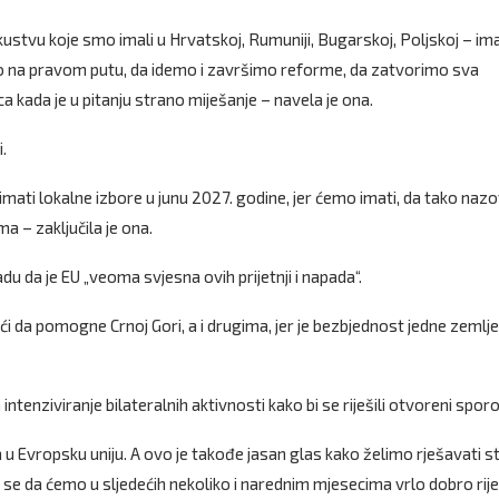
skustvu koje smo imali u Hrvatskoj, Rumuniji, Bugarskoj, Poljskoj – im
mo na pravom putu, da idemo i završimo reforme, da zatvorimo sva
a kada je u pitanju strano miješanje – navela je ona.
.
 imati lokalne izbore u junu 2027. godine, jer ćemo imati, da tako naz
a – zaključila je ona.
adu da je EU „veoma svjesna ovih prijetnji i napada“.
ći da pomogne Crnoj Gori, a i drugima, jer je bezbjednost jedne zemlje
 intenziviranje bilateralnih aktivnosti kako bi se riješili otvoreni sporo
ka u Evropsku uniju. A ovo je takođe jasan glas kako želimo rješavati s
se da ćemo u sljedećih nekoliko i narednim mjesecima vrlo dobro rije