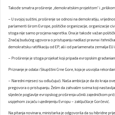
Takođe smatra proširenje „demokratskim projektom“ i „prilikom 
– U svojoj suštini, proširenje se odnosi na demokratiju, vrijednost
parlamenti širom Evrope, političke organizacije, organizacije civ
stoga nije samo procjena napretka. Ona je takođe važan politički
Značaj budućeg ugovora o pristupanju nadilazi pravna i tehnička 
demokratsku ratifikaciju od EP, ali i od parlamenata zemalja EU i
– Proširenje je stoga projekat koji pripada evropskim građaniam
Priznanje je odala i Skupštini Crne Gore, koja je usvojila rekor
– Naredni mjeseci su odlučujući. Naša ambicija je da do kraja o
pregovora o pristupanju. Želim da zahvalim svima koji nastavl
sljedeće poglavlje evropskog proširenja učinili zajedničkom pr
uspjehom za jaču i ujedinjeniju Evropu – zaključila je Gorčević.
Na pitanja novinara, ministarka je odgovorila da su hibridne prijet