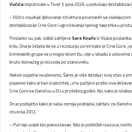
Vučića
otputovale u Tivat 3. juna 2026. u pokušaju destabilizac
– Oštro osuđuje djelovanje struktura povezanih sa vladajućom 
destabilizacije Crne Gore i ugrožavanja njenog napretka u pris
Poslanici su, pak, odbili zahtjeve
Sare Knafo
iz Kluba poslanika
krilu. Ona je željela da se u rezoluciju uvrsti kako je Crna Gora
kriminalnih grupa na crnogorskom tlu „nije u skladu s uslovima 
bruto domaćeg proizvoda po stanovniku.
Nakon uspjeha na plenumu, Šarec je više detalja i svoj stav o pris
pojasnio kako je kao izvjestitelj „vrlo pažljivo pratio sva dešav
Crne Gore ka članstvu u EU u protekloj godini. No, kako je istakao, 
On je podsjetio kako je naša zemlja podnijela zahtjev za članstv
otvorila 2012.
– Put nije uvijek bio jednostavan. Bilo je političkih izazova, insti