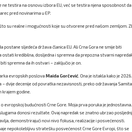
iše ne testira na osnovu izbora EU, već se testira njena sposobnost da
arec pred novinarima u EP.
 to što su realne i mogućnosti koje su otvorene pred našom zemljom. 
 postane sljedeća država članica EU. Ali Crna Gora ne smije biti
 ostati kredibilna, dosljedna i spremna da prepozna stvarni napreda
iti spremna da ih ostvari – zaključio je on.
starka evropskih poslova
Maida Gorčević
. Ona je istakla kako je 2026.
ja – dvije decenije od povratka nezavisnosti, preko održavanja Samita
n krajem godine.
če o evropskoj budućnosti Crne Gore. Moja prva poruka je jednostavna
aslugama donosi rezultate. Ovaj napredak se znatno ubrzao posljednj
avlja, demonstrirajući novi nivo fokusa, realizacije i posvećenosti.
aje nepokolebljivu stratešku posvećenost Crne Gore Evropi, što se