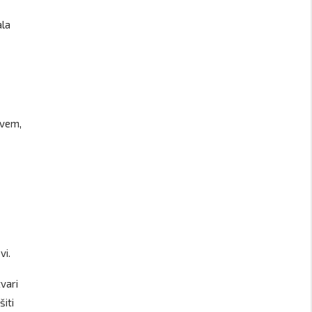
ala
ovem,
vi.
tvari
šiti