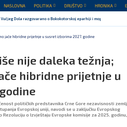
NASLOVNA
POLITIKA
DRUŠTVO
HRONIKA
 Vučjeg Dola razgovarano o Bokokotorskoj eparhiji i mogućem razrješen
emo jače hibridne prijetnje u susret izborima 2027. godine
iše nije daleka težnja;
če hibridne prijetnje u
 godine
ćenost političkih predstavnika Crne Gore nezavisnosti zeml
istupanja Evropskoj uniji, navodi se u zaključku Evropskog
 Rezoluciju o Izvještaju Evropske komisije za 2025. godinu, 