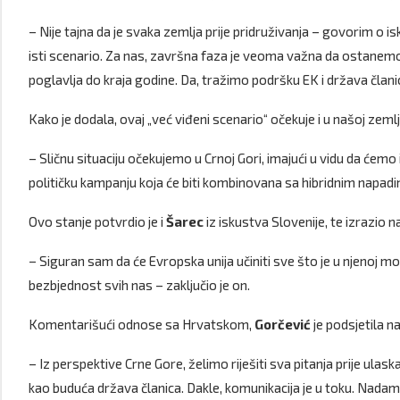
– Nije tajna da je svaka zemlja prije pridruživanja – govorim o i
isti scenario. Za nas, završna faza je veoma važna da ostane
poglavlja do kraja godine. Da, tražimo podršku EK i država članic
Kako je dodala, ovaj „već viđeni scenario“ očekuje i u našoj zemlji
– Sličnu situaciju očekujemo u Crnoj Gori, imajući u vidu da ćemo
političku kampanju koja će biti kombinovana sa hibridnim napadim
Ovo stanje potvrdio je i
Šarec
iz iskustva Slovenije, te izrazio n
– Siguran sam da će Evropska unija učiniti sve što je u njenoj mo
bezbjednost svih nas – zaključio je on.
Komentarišući odnose sa Hrvatskom,
Gorčević
je podsjetila na
– Iz perspektive Crne Gore, želimo riješiti sva pitanja prije ulas
kao buduća država članica. Dakle, komunikacija je u toku. Nadam 