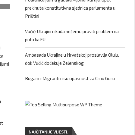
prekinuta konstitutivna sjednica parlamenta u
Prištini
Vučić: Ukrajini nikada nećemo praviti problem na
putu ka EU
i
Ambasada Ukrajine u Hrvatskoj proslavlja Oluju,
ka
dok Vučić dočekuje Zelenskog
ijumi
Bugarin: Migranti nisu opasnost za Crnu Goru
i
st
NAJČITANIJE VIJESTI: