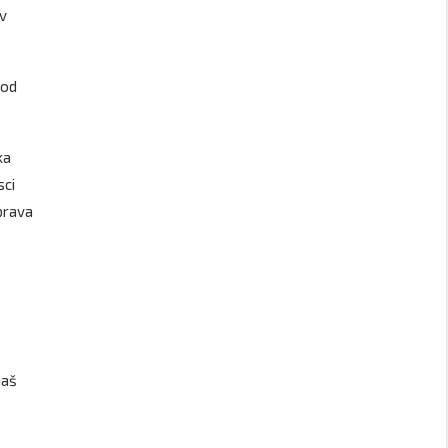
iv
 od
ka
sci
 prava
naš