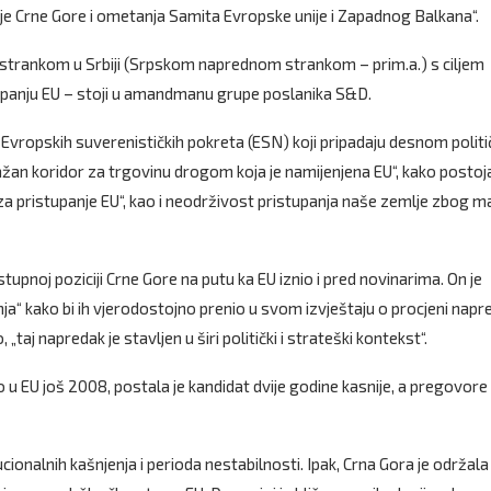
ije Crne Gore i ometanja Samita Evropske unije i Zapadnog Balkana“.
strankom u Srbiji (Srpskom naprednom strankom – prim.a.) s ciljem
tupanju EU – stoji u amandmanu grupe poslanika S&D.
 Evropskih suverenističkih pokreta (ESN) koji pripadaju desnom polit
 „važan koridor za trgovinu drogom koja je namijenjena EU“, kako postoj
za pristupanje EU“, kao i neodrživost pristupanja naše zemlje zbog m
tupnoj poziciji Crne Gore na putu ka EU iznio i pred novinarima. On je
anja“ kako bi ih vjerodostojno prenio u svom izvještaju o procjeni napr
„taj napredak je stavljen u širi politički i strateški kontekst“.
o u EU još 2008, postala je kandidat dvije godine kasnije, a pregovore
tucionalnih kašnjenja i perioda nestabilnosti. Ipak, Crna Gora je održala