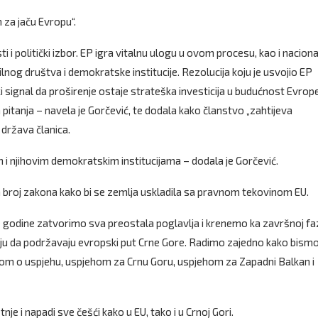
za jaču Evropu“.
i i politički izbor. EP igra vitalnu ulogu u ovom procesu, kao i naciona
ilnog društva i demokratske institucije. Rezolucija koju je usvojio EP
 signal da proširenje ostaje strateška investicija u budućnost Evrope
pitanja – navela je Gorčević, te dodala kako članstvo „zahtijeva
 država članica.
 i njihovim demokratskim institucijama – dodala je Gorčević.
dan broj zakona kako bi se zemlja uskladila sa pravnom tekovinom EU.
ve godine zatvorimo sva preostala poglavlja i krenemo ka završnoj fa
jaju da podržavaju evropski put Crne Gore. Radimo zajedno kako bism
ičom o uspjehu, uspjehom za Crnu Goru, uspjehom za Zapadni Balkan i
nje i napadi sve češći kako u EU, tako i u Crnoj Gori.