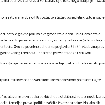
vnu podršku članstvu u EU. Danas joj je bliža nego ikad prije – kazao
nom zatvaranju dva od 16 poglavlja stigla u ponedjeljak, „što je još j
azi. Zato je glavna poruka ovog izvještaja jasna. Crna Gora ostaje
 težnja. To je realan i ostvariv cilj, ali završna faza neće biti odlučen
ntacija. Ovo se posebno odnosi na poglavlja 23 i 24, vladavinu prav
ganizovanog kriminala – potcrtao je izvjestilac za Crnu Goru.
ne više nije nerealan, ali i da izazov ostaje „kako održati zamah i pos
potpunu usklađenost sa vanjskom i bezbjednosnom politikom EU, te
ateško ulaganje u evropsku bezbjednost, stabilnost i otpornost. Nara
ja, temeljna prava i politika zaštite životne sredine. No, ako bih