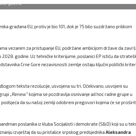
oto: gov.me
a građana EU, protiv je bio 101, dok je 75 bilo suzdržano prilikom
mama vezanim za pristupanje EU, podržane ambicijom države da završ
2028. godine. Uz tehničke kriterijume, poslanici EP ističu da strateš
dstavnika Crne Gore nezavisnosti zemlje ostaju ključni politički kriter
dlogom teksta rezolucije, usvojena su tri. Očekivano, usvojeni su
 grupi
„Renew“
kojima se pozdravlja osnivanje ad hoc radne grupe u
podsjeća da su našoj zemlji odobreni pregovori kojima će se proširit
ndman poslanika iz kluba Socijalisti i demokrate (S&D) koji su u tek
 znanju izvještaj da su pristalice srpskog predsjednika
Aleksandra